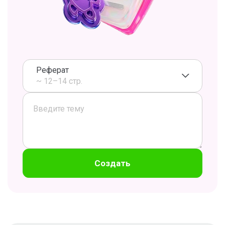
Реферат
~ 12–14 стр.
Создать