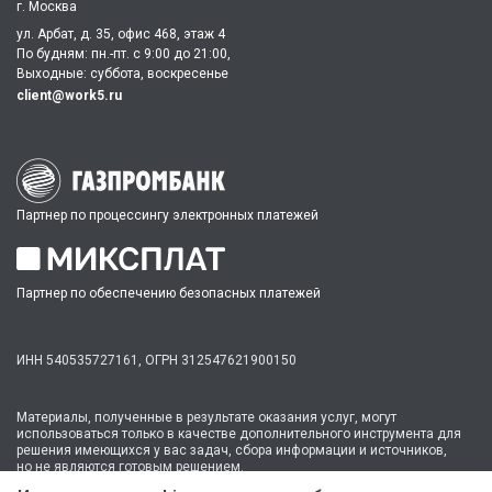
г. Москва
ул. Арбат, д. 35, офис 468, этаж 4
По будням: пн.-пт. c 9:00 до 21:00,
Выходные: суббота, воскресенье
client@work5.ru
Партнер по процессингу электронных платежей
Партнер по обеспечению безопасных платежей
ИНН 540535727161,
ОГРН 312547621900150
Материалы, полученные в результате оказания услуг, могут
использоваться только в качестве дополнительного инструмента для
решения имеющихся у вас задач, сбора информации и источников,
но не являются готовым решением.
* №1 на рынке консультационных услуг для студентов по количеству