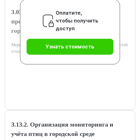
3.03.1. Рекомендации по
Оплатите,
чтобы получить
проектированию и озеленению
доступ
городской застройки
Меры по улучшению городской среды с учётом потребностей
Узнать стоимость
птиц и биоразнообразия.
3.13.2. Организация мониторинга и
учёта птиц в городской среде