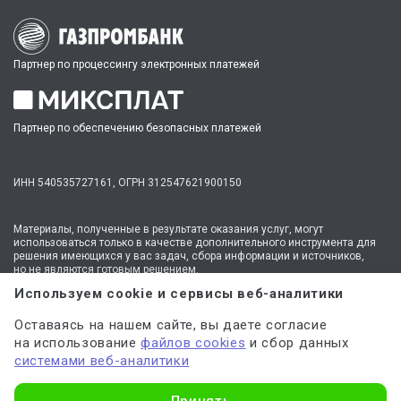
Партнер по процессингу электронных платежей
Партнер по обеспечению безопасных платежей
ИНН 540535727161,
ОГРН 312547621900150
Материалы, полученные в результате оказания услуг, могут
использоваться только в качестве дополнительного инструмента для
решения имеющихся у вас задач, сбора информации и источников,
но не являются готовым решением.
* №1 на рынке консультационных услуг для студентов по количеству
Используем cookie и сервисы веб-аналитики
стационарных офисов-филиалов в 14 городах России (от Иркутска до
Москвы,
полный перечень филиалов
). Зона обслуживания онлайн —
Оставаясь на нашем сайте, вы даете согласие
вся Россия.
на использование
файлов cookies
и сбор данных
Мы
используем файлы cookie
и
сервисы веб-аналитики
системами веб-аналитики
для персонализации сервисов и повышения удобства пользования
сайтом. Если вы не согласны на их использование, поменяйте
настройки браузера.
Узнать стоимость