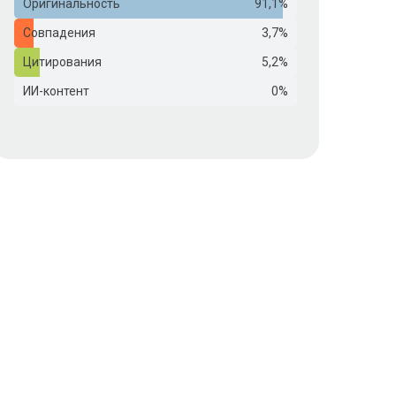
Оригинальность
91,1%
Совпадения
3,7%
Цитирования
5,2%
ИИ-контент
0%