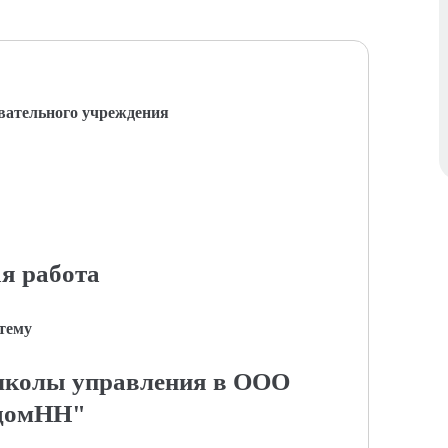
вательного учреждения
я работа
 тему
школы управления в ООО
домНН"