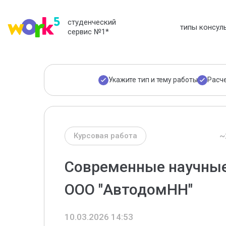
студенческий
типы консул
сервис №1
*
Укажите тип и тему работы
Расч
~
Курсовая работа
Современные научные
ООО "АвтодомНН"
10.03.2026 14:53