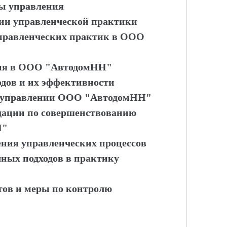
ы управления
тии управленческой практики
управленческих практик в ООО
ния в ООО "АвтодомНН"
одов и их эффективности
 в управлении ООО "АвтодомНН"
ндации по совершенствованию
Н"
ения управленческих процессов
чных подходов в практику
тов и меры по контролю