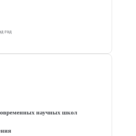
од год
 современных научных школ
ения