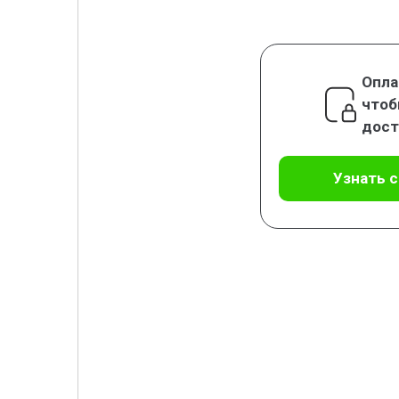
Опла
чтоб
дост
Узнать 