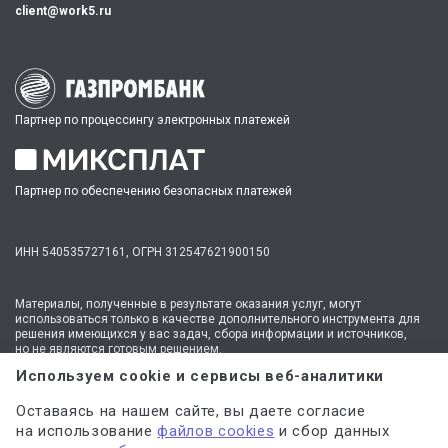
client@work5.ru
Партнер по процессингу электронных платежей
Партнер по обеспечению безопасных платежей
ИНН 540535727161,
ОГРН 312547621900150
Материалы, полученные в результате оказания услуг, могут
использоваться только в качестве дополнительного инструмента для
решения имеющихся у вас задач, сбора информации и источников,
но не являются готовым решением.
* №1 на рынке консультационных услуг для студентов по количеству
Используем cookie и сервисы веб-аналитики
стационарных офисов-филиалов в 14 городах России (от Иркутска до
Москвы,
полный перечень филиалов
). Зона обслуживания онлайн —
Оставаясь на нашем сайте, вы даете согласие
вся Россия.
на использование
файлов cookies
и сбор данных
Мы
используем файлы cookie
и
сервисы веб-аналитики