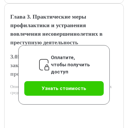
Глава 3. Практические меры
профилактики и устранения
вовлечения несовершеннолетних в
преступную деятельность
3.0Государственные программы и
Оплатите,
чтобы получить
законодательные меры по
доступ
профилактике вовлечения
Описание государственных инициатив и законодательных
Узнать стоимость
средств против вовлечения несовершеннолетних.