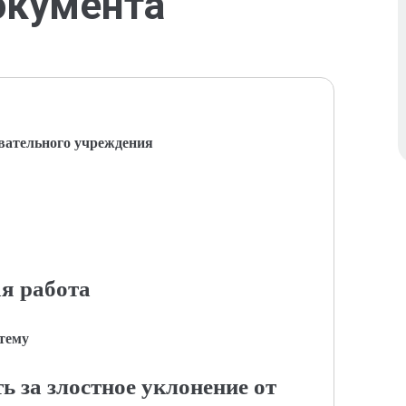
окумента
вательного учреждения
я работа
 тему
ь за злостное уклонение от