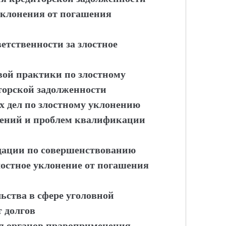
уклонения от погашения
етственности за злостное
вой практики по злостному
торской задолженности
х дел по злостному уклонению
ений и проблем квалификации
ндации по совершенствованию
лостное уклонение от погашения
ьства в сфере уголовной
т долгов
я органов правоприменения