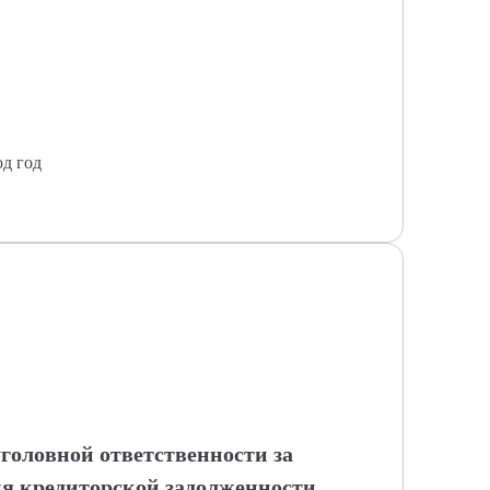
од год
уголовной ответственности за
ия кредиторской задолженности