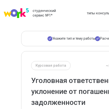
студенческий
типы консул
сервис №1
*
Укажите тип и тему работы
Расч
~
Курсовая работа
Уголовная ответствен
уклонение от погашен
задолженности