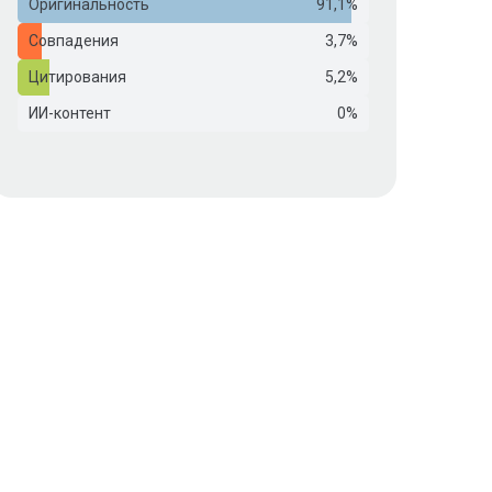
Оригинальность
91,1%
Совпадения
3,7%
Цитирования
5,2%
ИИ-контент
0%