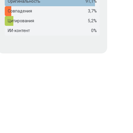
Оригинальность
91,1%
Совпадения
3,7%
Цитирования
5,2%
ИИ-контент
0%