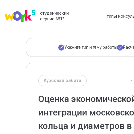
студенческий
типы консул
сервис №1
*
Укажите тип и тему работы
Расч
~
Курсовая работа
Оценка экономическо
интеграции московско
кольца и диаметров в