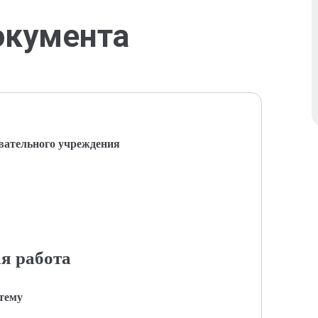
окумента
вательного учреждения
я работа
 тему