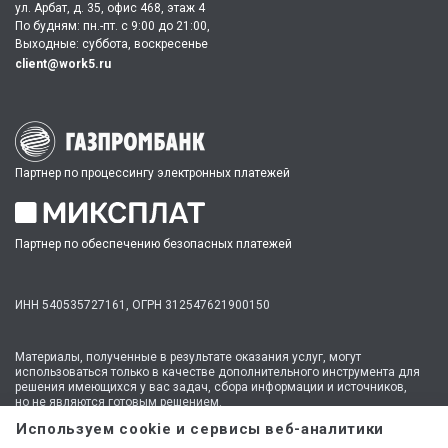
ул. Арбат, д. 35, офис 468, этаж 4
По будням: пн.-пт. c 9:00 до 21:00,
Выходные: суббота, воскресенье
client@work5.ru
Партнер по процессингу электронных платежей
Партнер по обеспечению безопасных платежей
ИНН 540535727161,
ОГРН 312547621900150
Материалы, полученные в результате оказания услуг, могут
использоваться только в качестве дополнительного инструмента для
решения имеющихся у вас задач, сбора информации и источников,
но не являются готовым решением.
* №1 на рынке консультационных услуг для студентов по количеству
Используем cookie и сервисы веб-аналитики
стационарных офисов-филиалов в 14 городах России (от Иркутска до