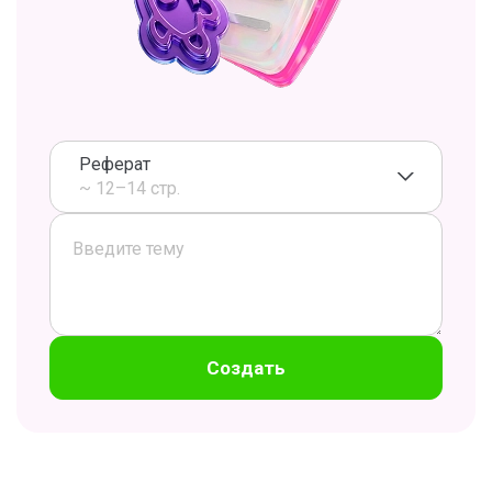
Реферат
~ 12–14 стр.
Создать