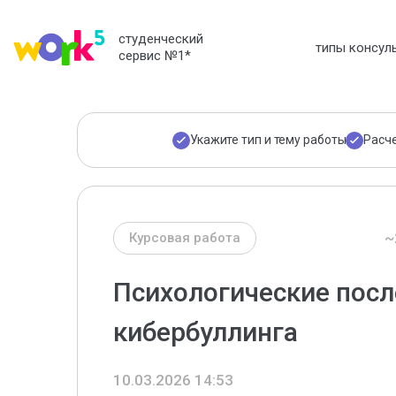
студенческий
типы консул
сервис №1
*
Укажите тип и тему работы
Расч
~
Курсовая работа
Психологические пос
кибербуллинга
10.03.2026 14:53