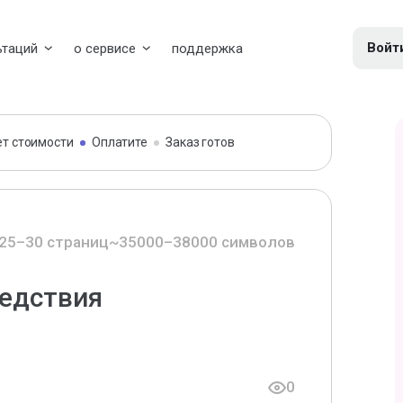
Войт
ьтаций
о сервисе
поддержка
ет стоимости
Оплатите
Заказ готов
25–30 страниц
~35000–38000 символов
ледствия
0