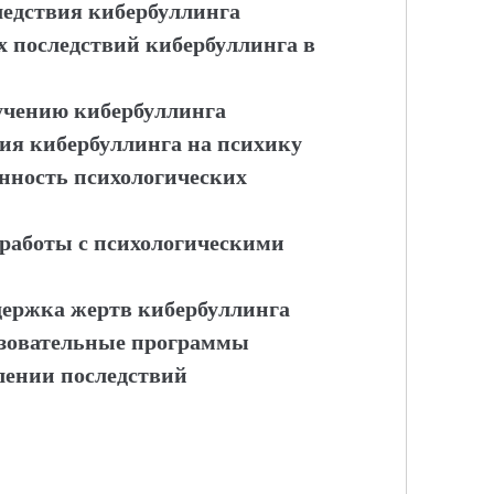
ледствия кибербуллинга
х последствий кибербуллинга в
учению кибербуллинга
ия кибербуллинга на психику
ность психологических
 работы с психологическими
держка жертв кибербуллинга
азовательные программы
лении последствий