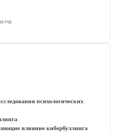
од год
исследования психологических
ллинга
сняющие влияние кибербуллинга