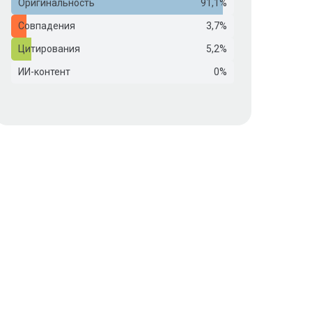
Оригинальность
91,1%
Совпадения
3,7%
Цитирования
5,2%
ИИ-контент
0%