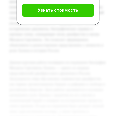
жизненного пути Лунина с акцентом на его участие в
политической борьбе и влияние на исторические процессы
Узнать стоимость
своего времени. В ходе исследования будет раскрыт личный
опыт, идеологические взгляды, а также причины и
последствия его деятельности. Предварительно изучены
исторические документы, биографические справки и
научные статьи, освещающие эпоху декабристов и жизнь
Михаила Сергеевича. Это позволит сформировать
объективное и разностороннее представление о личности и
роли Лунина в истории России.
Данная курсовая работа посвящена исследованию биографии
Михаила Сергеевича Лунина — одного из видных
представителей декабристского движения в России.
Актуальность темы обусловлена значимостью декабристов
как первых организованных борцов за реформы и свободы в
российском обществе. Цель работы заключается в изучении
жизненного пути Лунина с акцентом на его участие в
политической борьбе и влияние на исторические процессы
своего времени. В ходе исследования будет раскрыт личный
опыт, идеологические взгляды, а также причины и