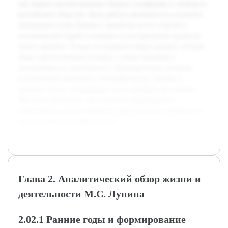
как первых организованных борцов за реформы и свободы в
российском обществе. Цель работы заключается в изучении
жизненного пути Лунина с акцентом на его участие в
политической борьбе и влияние на исторические процессы
своего времени. В ходе исследования будет раскрыт личный
опыт, идеологические взгляды, а также причины и
последствия его деятельности. Предварительно изучены
исторические документы, биографические справки и
научные статьи, освещающие эпоху декабристов и жизнь
Михаила Сергеевича. Это позволит сформировать
объективное и разностороннее представление о личности и
роли Лунина в истории России.
Глава 2. Аналитический обзор жизни и
деятельности М.С. Лунина
2.02.1 Ранние годы и формирование