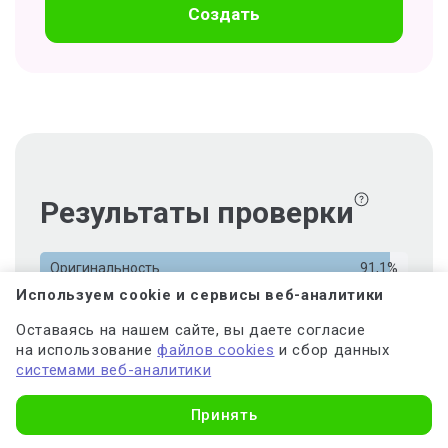
Создать
Результаты проверки
Оригинальность
91,1%
Используем cookie и сервисы веб-аналитики
Совпадения
3,7%
Оставаясь на нашем сайте, вы даете согласие
Цитирования
5,2%
на использование
файлов cookies
и сбор данных
ИИ-контент
0%
системами веб-аналитики
Узнать стоимость
Принять