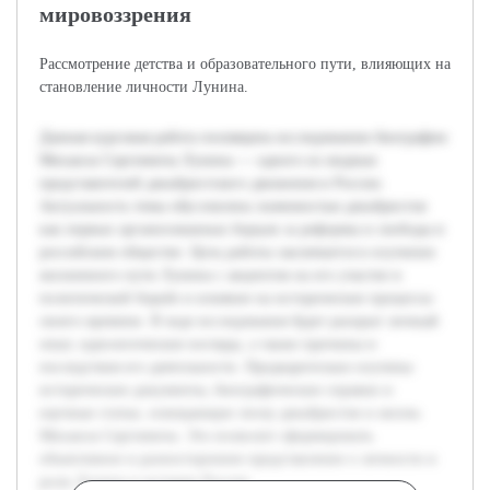
мировоззрения
Рассмотрение детства и образовательного пути, влияющих на
становление личности Лунина.
Данная курсовая работа посвящена исследованию биографии
Михаила Сергеевича Лунина — одного из видных
представителей декабристского движения в России.
Актуальность темы обусловлена значимостью декабристов
как первых организованных борцов за реформы и свободы в
российском обществе. Цель работы заключается в изучении
жизненного пути Лунина с акцентом на его участие в
политической борьбе и влияние на исторические процессы
своего времени. В ходе исследования будет раскрыт личный
опыт, идеологические взгляды, а также причины и
последствия его деятельности. Предварительно изучены
исторические документы, биографические справки и
научные статьи, освещающие эпоху декабристов и жизнь
Михаила Сергеевича. Это позволит сформировать
объективное и разностороннее представление о личности и
роли Лунина в истории России.