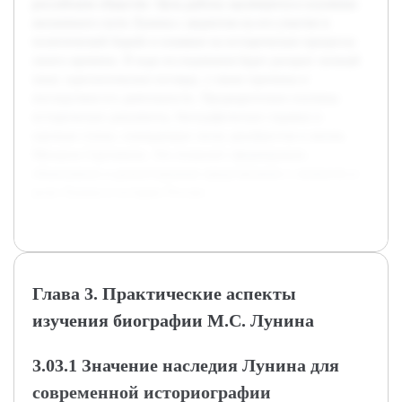
российском обществе. Цель работы заключается в изучении
жизненного пути Лунина с акцентом на его участие в
политической борьбе и влияние на исторические процессы
своего времени. В ходе исследования будет раскрыт личный
опыт, идеологические взгляды, а также причины и
последствия его деятельности. Предварительно изучены
исторические документы, биографические справки и
научные статьи, освещающие эпоху декабристов и жизнь
Михаила Сергеевича. Это позволит сформировать
объективное и разностороннее представление о личности и
роли Лунина в истории России.
Глава 3. Практические аспекты
изучения биографии М.С. Лунина
3.03.1 Значение наследия Лунина для
современной историографии