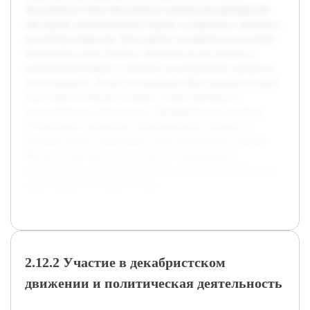
Актуальность темы обусловлена значимостью декабристов
как первых организованных борцов за реформы и свободы в
российском обществе. Цель работы заключается в изучении
жизненного пути Лунина с акцентом на его участие в
политической борьбе и влияние на исторические процессы
своего времени. В ходе исследования будет раскрыт личный
опыт, идеологические взгляды, а также причины и
последствия его деятельности. Предварительно изучены
исторические документы, биографические справки и
научные статьи, освещающие эпоху декабристов и жизнь
Михаила Сергеевича. Это позволит сформировать
объективное и разностороннее представление о личности и
роли Лунина в истории России.
2.12.2 Участие в декабристском
движении и политическая деятельность