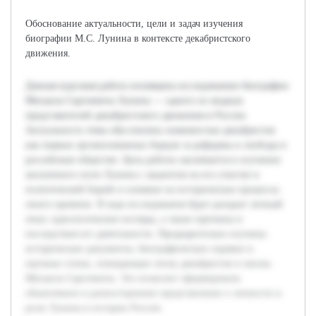
Обоснование актуальности, цели и задач изучения
биографии М.С. Лунина в контексте декабристского
движения.
Данная курсовая работа посвящена исследованию биографии
Михаила Сергеевича Лунина — одного из видных
представителей декабристского движения в России.
Актуальность темы обусловлена значимостью декабристов
как первых организованных борцов за реформы и свободы в
российском обществе. Цель работы заключается в изучении
жизненного пути Лунина с акцентом на его участие в
политической борьбе и влияние на исторические процессы
своего времени. В ходе исследования будет раскрыт личный
опыт, идеологические взгляды, а также причины и
последствия его деятельности. Предварительно изучены
исторические документы, биографические справки и
научные статьи, освещающие эпоху декабристов и жизнь
Михаила Сергеевича. Это позволит сформировать
объективное и разностороннее представление о личности и
роли Лунина в истории России.