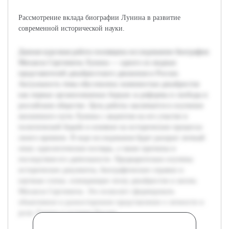
Рассмотрение вклада биографии Лунина в развитие
современной исторической науки.
Данная курсовая работа посвящена исследованию биографии
Михаила Сергеевича Лунина — одного из видных
представителей декабристского движения в России.
Актуальность темы обусловлена значимостью декабристов
как первых организованных борцов за реформы и свободы в
российском обществе. Цель работы заключается в изучении
жизненного пути Лунина с акцентом на его участие в
политической борьбе и влияние на исторические процессы
своего времени. В ходе исследования будет раскрыт личный
опыт, идеологические взгляды, а также причины и
последствия его деятельности. Предварительно изучены
исторические документы, биографические справки и
научные статьи, освещающие эпоху декабристов и жизнь
Михаила Сергеевича. Это позволит сформировать
объективное и разностороннее представление о личности и
роли Лунина в истории России.