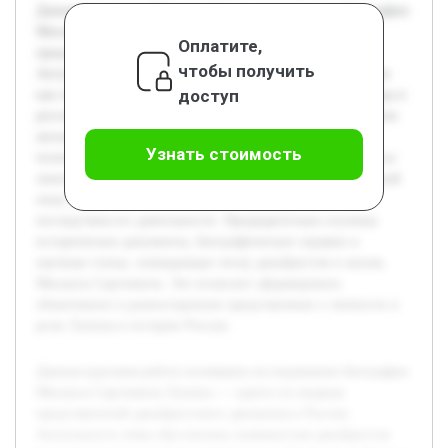
Данная курсовая работа посвящена исследованию биографии
Михаила Сергеевича Лунина — одного из видных
Оплатите,
представителей декабристского движения в России.
чтобы получить
Актуальность темы обусловлена значимостью декабристов
доступ
как первых организованных борцов за реформы и свободы в
российском обществе. Цель работы заключается в изучении
жизненного пути Лунина с акцентом на его участие в
Узнать стоимость
политической борьбе и влияние на исторические процессы
своего времени. В ходе исследования будет раскрыт личный
опыт, идеологические взгляды, а также причины и
последствия его деятельности. Предварительно изучены
исторические документы, биографические справки и
научные статьи, освещающие эпоху декабристов и жизнь
Михаила Сергеевича. Это позволит сформировать
объективное и разностороннее представление о личности и
роли Лунина в истории России.
Данная курсовая работа посвящена исследованию биографии
Михаила Сергеевича Лунина — одного из видных
представителей декабристского движения в России.
Актуальность темы обусловлена значимостью декабристов