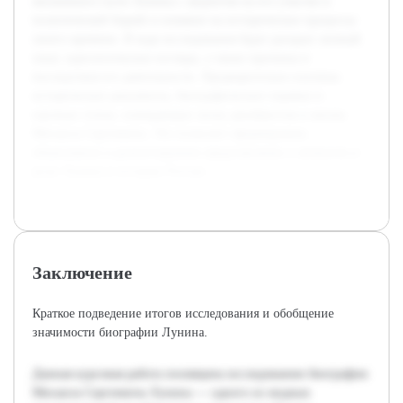
жизненного пути Лунина с акцентом на его участие в
политической борьбе и влияние на исторические процессы
своего времени. В ходе исследования будет раскрыт личный
опыт, идеологические взгляды, а также причины и
последствия его деятельности. Предварительно изучены
исторические документы, биографические справки и
научные статьи, освещающие эпоху декабристов и жизнь
Михаила Сергеевича. Это позволит сформировать
объективное и разностороннее представление о личности и
роли Лунина в истории России.
Заключение
Краткое подведение итогов исследования и обобщение
значимости биографии Лунина.
Данная курсовая работа посвящена исследованию биографии
Михаила Сергеевича Лунина — одного из видных