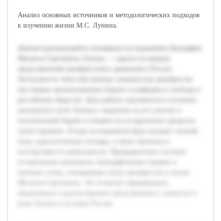
Анализ основных источников и методологических подходов
к изучению жизни М.С. Лунина.
Данная курсовая работа посвящена исследованию биографии
Михаила Сергеевича Лунина — одного из видных
представителей декабристского движения в России.
Актуальность темы обусловлена значимостью декабристов
как первых организованных борцов за реформы и свободы в
российском обществе. Цель работы заключается в изучении
жизненного пути Лунина с акцентом на его участие в
политической борьбе и влияние на исторические процессы
своего времени. В ходе исследования будет раскрыт личный
опыт, идеологические взгляды, а также причины и
последствия его деятельности. Предварительно изучены
исторические документы, биографические справки и
научные статьи, освещающие эпоху декабристов и жизнь
Михаила Сергеевича. Это позволит сформировать
объективное и разностороннее представление о личности и
роли Лунина в истории России.