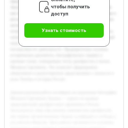
представителей декабристского движения в России.
чтобы получить
Актуальность темы обусловлена значимостью декабристов
доступ
как первых организованных борцов за реформы и свободы в
российском обществе. Цель работы заключается в изучении
жизненного пути Лунина с акцентом на его участие в
Узнать стоимость
политической борьбе и влияние на исторические процессы
своего времени. В ходе исследования будет раскрыт личный
опыт, идеологические взгляды, а также причины и
последствия его деятельности. Предварительно изучены
исторические документы, биографические справки и
научные статьи, освещающие эпоху декабристов и жизнь
Михаила Сергеевича. Это позволит сформировать
объективное и разностороннее представление о личности и
роли Лунина в истории России.
Данная курсовая работа посвящена исследованию биографии
Михаила Сергеевича Лунина — одного из видных
представителей декабристского движения в России.
Актуальность темы обусловлена значимостью декабристов
как первых организованных борцов за реформы и свободы в
российском обществе. Цель работы заключается в изучении