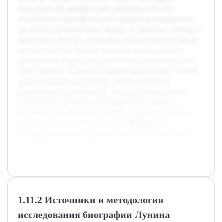
представителей декабристского движения в России.
Актуальность темы обусловлена значимостью декабристов
как первых организованных борцов за реформы и свободы в
российском обществе. Цель работы заключается в изучении
жизненного пути Лунина с акцентом на его участие в
политической борьбе и влияние на исторические процессы
своего времени. В ходе исследования будет раскрыт личный
опыт, идеологические взгляды, а также причины и
последствия его деятельности. Предварительно изучены
исторические документы, биографические справки и
научные статьи, освещающие эпоху декабристов и жизнь
Михаила Сергеевича. Это позволит сформировать
объективное и разностороннее представление о личности и
роли Лунина в истории России.
1.11.2 Источники и методология
исследования биографии Лунина