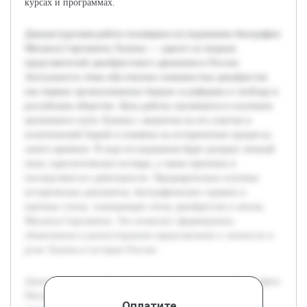
курсах и программах.
Данная курсовая работа посвящена исследованию биографии
Михаила Сергеевича Лунина — одного из видных
представителей декабристского движения в России.
Актуальность темы обусловлена значимостью декабристов
как первых организованных борцов за реформы и свободы в
российском обществе. Цель работы заключается в изучении
жизненного пути Лунина с акцентом на его участие в
политической борьбе и влияние на исторические процессы
своего времени. В ходе исследования будет раскрыт личный
опыт, идеологические взгляды, а также причины и
последствия его деятельности. Предварительно изучены
исторические документы, биографические справки и
научные статьи, освещающие эпоху декабристов и жизнь
Михаила Сергеевича. Это позволит сформировать
объективное и разностороннее представление о личности и
роли Лунина в истории России.
Данная курсовая работа посвящена исследованию биографии
Михаила Сергеевича Лунина — одного из видных
Оплатите,