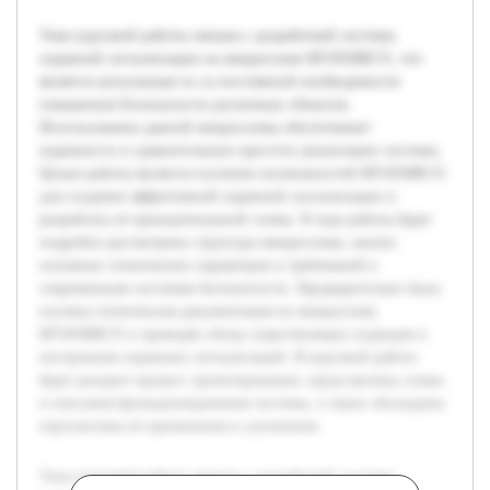
Тема курсовой работы связана с разработкой системы
охранной сигнализации на микросхеме КР1850ВЕ35, что
является актуальным из-за постоянной необходимости
повышения безопасности различных объектов.
Использование данной микросхемы обеспечивает
надежность и сравнительную простоту реализации системы.
Целью работы является изучение возможностей КР1850ВЕ35
для создания эффективной охранной сигнализации и
разработка её принципиальной схемы. В ходе работы будет
подробно рассмотрена структура микросхемы, анализ
основных технических параметров и требований к
современным системам безопасности. Предварительно была
изучена техническая документация на микросхему
КР1850ВЕ35 и проведён обзор существующих подходов к
построению охранных сигнализаций. В курсовой работе
будет раскрыт процесс проектирования, представлены схемы
и описания функционирования системы, а также обсуждены
перспективы её применения и улучшения.
Тема курсовой работы связана с разработкой системы