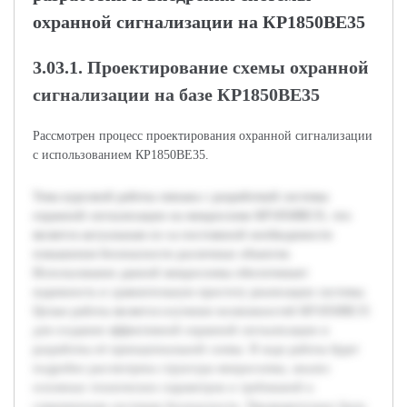
охранной сигнализации на КР1850ВЕ35
3.03.1. Проектирование схемы охранной
сигнализации на базе КР1850ВЕ35
Рассмотрен процесс проектирования охранной сигнализации
с использованием КР1850ВЕ35.
Тема курсовой работы связана с разработкой системы
охранной сигнализации на микросхеме КР1850ВЕ35, что
является актуальным из-за постоянной необходимости
повышения безопасности различных объектов.
Использование данной микросхемы обеспечивает
надежность и сравнительную простоту реализации системы.
Целью работы является изучение возможностей КР1850ВЕ35
для создания эффективной охранной сигнализации и
разработка её принципиальной схемы. В ходе работы будет
подробно рассмотрена структура микросхемы, анализ
основных технических параметров и требований к
современным системам безопасности. Предварительно была