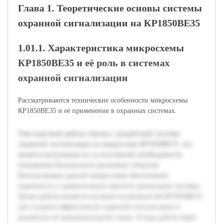
Глава 1. Теоретические основы системы
охранной сигнализации на КР1850ВЕ35
1.01.1. Характеристика микросхемы
КР1850ВЕ35 и её роль в системах
охранной сигнализации
Рассматриваются технические особенности микросхемы
КР1850ВЕ35 и её применение в охранных системах.
Тема курсовой работы связана с разработкой системы
охранной сигнализации на микросхеме КР1850ВЕ35, что
является актуальным из-за постоянной необходимости
повышения безопасности различных объектов.
Использование данной микросхемы обеспечивает
надежность и сравнительную простоту реализации системы.
Целью работы является изучение возможностей КР1850ВЕ35
для создания эффективной охранной сигнализации и
разработка её принципиальной схемы. В ходе работы будет