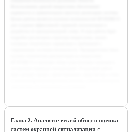
повышения безопасности различных объектов.
Использование данной микросхемы обеспечивает
надежность и сравнительную простоту реализации системы.
Целью работы является изучение возможностей КР1850ВЕ35
для создания эффективной охранной сигнализации и
разработка её принципиальной схемы. В ходе работы будет
подробно рассмотрена структура микросхемы, анализ
основных технических параметров и требований к
современным системам безопасности. Предварительно была
изучена техническая документация на микросхему
КР1850ВЕ35 и проведён обзор существующих подходов к
построению охранных сигнализаций. В курсовой работе
будет раскрыт процесс проектирования, представлены схемы
и описания функционирования системы, а также обсуждены
перспективы её применения и улучшения.
Глава 2. Аналитический обзор и оценка
систем охранной сигнализации с