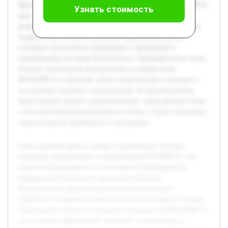
Целью работы является изучение возможностей КР1850ВЕ35
Узнать стоимость
для создания эффективной охранной сигнализации и
разработка её принципиальной схемы. В ходе работы будет
подробно рассмотрена структура микросхемы, анализ
основных технических параметров и требований к
современным системам безопасности. Предварительно была
изучена техническая документация на микросхему
КР1850ВЕ35 и проведён обзор существующих подходов к
построению охранных сигнализаций. В курсовой работе
будет раскрыт процесс проектирования, представлены схемы
и описания функционирования системы, а также обсуждены
перспективы её применения и улучшения.
Тема курсовой работы связана с разработкой системы
охранной сигнализации на микросхеме КР1850ВЕ35, что
является актуальным из-за постоянной необходимости
повышения безопасности различных объектов.
Использование данной микросхемы обеспечивает
надежность и сравнительную простоту реализации системы.
Целью работы является изучение возможностей КР1850ВЕ35
для создания эффективной охранной сигнализации и