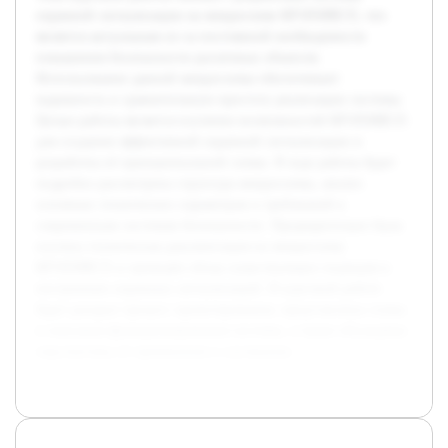
охранной сигнализации на микросхеме КР1850ВЕ35, что
является актуальным из-за постоянной необходимости
повышения безопасности различных объектов.
Использование данной микросхемы обеспечивает
надежность и сравнительную простоту реализации системы.
Целью работы является изучение возможностей КР1850ВЕ35
для создания эффективной охранной сигнализации и
разработка её принципиальной схемы. В ходе работы будет
подробно рассмотрена структура микросхемы, анализ
основных технических параметров и требований к
современным системам безопасности. Предварительно была
изучена техническая документация на микросхему
КР1850ВЕ35 и проведён обзор существующих подходов к
построению охранных сигнализаций. В курсовой работе
будет раскрыт процесс проектирования, представлены схемы
и описания функционирования системы, а также обсуждены
перспективы её применения и улучшения.