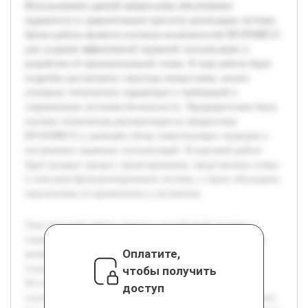
Использование данной микросхемы обеспечивает
надежность и сравнительную простоту реализации системы.
Целью работы является изучение возможностей КР1850ВЕ35
для создания эффективной охранной сигнализации и
разработка её принципиальной схемы. В ходе работы будет
подробно рассмотрена структура микросхемы, анализ
основных технических параметров и требований к
современным системам безопасности. Предварительно была
изучена техническая документация на микросхему
КР1850ВЕ35 и проведён обзор существующих подходов к
построению охранных сигнализаций. В курсовой работе
будет раскрыт процесс проектирования, представлены схемы
и описания функционирования системы, а также обсуждены
перспективы её применения и улучшения.
Тема курсовой работы связана с разработкой системы
охранной сигнализации на микросхеме КР1850ВЕ35, что
Оплатите,
является актуальным из-за постоянной необходимости
повышения безопасности различных объектов.
чтобы получить
Использование данной микросхемы обеспечивает
доступ
надежность и сравнительную простоту реализации системы.