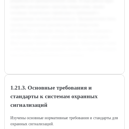
разработка её принципиальной схемы. В ходе работы будет
подробно рассмотрена структура микросхемы, анализ
основных технических параметров и требований к
современным системам безопасности. Предварительно была
изучена техническая документация на микросхему
КР1850ВЕ35 и проведён обзор существующих подходов к
построению охранных сигнализаций. В курсовой работе
будет раскрыт процесс проектирования, представлены схемы
и описания функционирования системы, а также обсуждены
перспективы её применения и улучшения.
1.21.3. Основные требования и
стандарты к системам охранных
сигнализаций
Изучены основные нормативные требования и стандарты для
охранных сигнализаций.