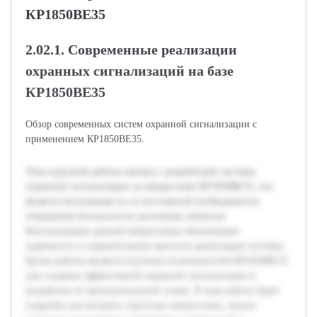
КР1850ВЕ35
2.02.1. Современные реализации
охранных сигнализаций на базе
КР1850ВЕ35
Обзор современных систем охранной сигнализации с
применением КР1850ВЕ35.
Тема курсовой работы связана с разработкой системы
охранной сигнализации на микросхеме КР1850ВЕ35, что
является актуальным из-за постоянной необходимости
повышения безопасности различных объектов.
Использование данной микросхемы обеспечивает
надежность и сравнительную простоту реализации системы.
Целью работы является изучение возможностей КР1850ВЕ35
для создания эффективной охранной сигнализации и
разработка её принципиальной схемы. В ходе работы будет
подробно рассмотрена структура микросхемы, анализ