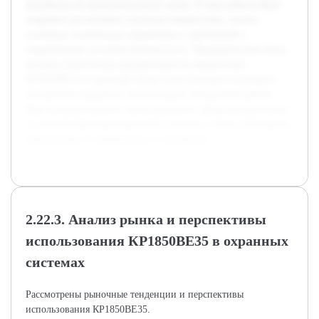
разработка её принципиальной схемы. В ходе работы будет
подробно рассмотрена структура микросхемы, анализ
основных технических параметров и требований к
современным системам безопасности. Предварительно была
изучена техническая документация на микросхему
КР1850ВЕ35 и проведён обзор существующих подходов к
построению охранных сигнализаций. В курсовой работе
будет раскрыт процесс проектирования, представлены схемы
и описания функционирования системы, а также обсуждены
перспективы её применения и улучшения.
2.22.3. Анализ рынка и перспективы
использования КР1850ВЕ35 в охранных
системах
Рассмотрены рыночные тенденции и перспективы
использования КР1850ВЕ35.