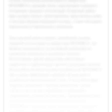
изучена техническая документация на микросхему
КР1850ВЕ35 и проведён обзор существующих подходов к
построению охранных сигнализаций. В курсовой работе
будет раскрыт процесс проектирования, представлены схемы
и описания функционирования системы, а также обсуждены
перспективы её применения и улучшения.
Тема курсовой работы связана с разработкой системы
охранной сигнализации на микросхеме КР1850ВЕ35, что
является актуальным из-за постоянной необходимости
повышения безопасности различных объектов.
Использование данной микросхемы обеспечивает
надежность и сравнительную простоту реализации системы.
Целью работы является изучение возможностей КР1850ВЕ35
для создания эффективной охранной сигнализации и
разработка её принципиальной схемы. В ходе работы будет
подробно рассмотрена структура микросхемы, анализ
основных технических параметров и требований к
современным системам безопасности. Предварительно была
изучена техническая документация на микросхему
КР1850ВЕ35 и проведён обзор существующих подходов к
построению охранных сигнализаций. В курсовой работе