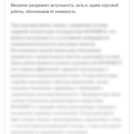
Введение раскрывает актуальность, цель и задачи курсовой
работы, обосновывая её значимость.
Тема курсовой работы связана с разработкой системы
охранной сигнализации на микросхеме КР1850ВЕ35, что
является актуальным из-за постоянной необходимости
повышения безопасности различных объектов.
Использование данной микросхемы обеспечивает
надежность и сравнительную простоту реализации системы.
Целью работы является изучение возможностей КР1850ВЕ35
для создания эффективной охранной сигнализации и
разработка её принципиальной схемы. В ходе работы будет
подробно рассмотрена структура микросхемы, анализ
основных технических параметров и требований к
современным системам безопасности. Предварительно была
изучена техническая документация на микросхему
КР1850ВЕ35 и проведён обзор существующих подходов к
построению охранных сигнализаций. В курсовой работе
будет раскрыт процесс проектирования, представлены схемы
и описания функционирования системы, а также обсуждены
перспективы её применения и улучшения.