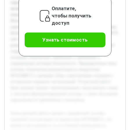
охранной сигнализации на микросхеме КР1850ВЕ35, что
Оплатите,
является актуальным из-за постоянной необходимости
повышения безопасности различных объектов.
чтобы получить
Использование данной микросхемы обеспечивает
доступ
надежность и сравнительную простоту реализации системы.
Целью работы является изучение возможностей КР1850ВЕ35
для создания эффективной охранной сигнализации и
Узнать стоимость
разработка её принципиальной схемы. В ходе работы будет
подробно рассмотрена структура микросхемы, анализ
основных технических параметров и требований к
современным системам безопасности. Предварительно была
изучена техническая документация на микросхему
КР1850ВЕ35 и проведён обзор существующих подходов к
построению охранных сигнализаций. В курсовой работе
будет раскрыт процесс проектирования, представлены схемы
и описания функционирования системы, а также обсуждены
перспективы её применения и улучшения.
Тема курсовой работы связана с разработкой системы
охранной сигнализации на микросхеме КР1850ВЕ35, что
является актуальным из-за постоянной необходимости