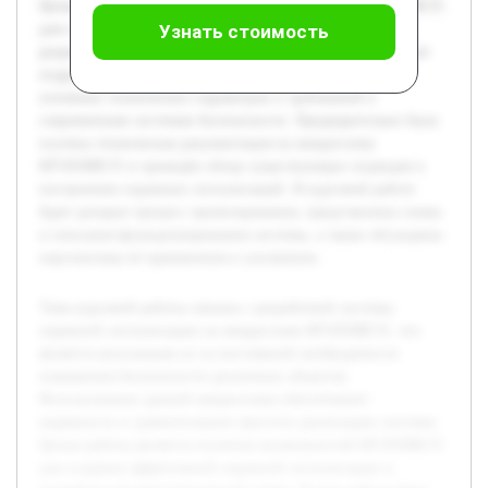
Целью работы является изучение возможностей КР1850ВЕ35
для создания эффективной охранной сигнализации и
Узнать стоимость
разработка её принципиальной схемы. В ходе работы будет
подробно рассмотрена структура микросхемы, анализ
основных технических параметров и требований к
современным системам безопасности. Предварительно была
изучена техническая документация на микросхему
КР1850ВЕ35 и проведён обзор существующих подходов к
построению охранных сигнализаций. В курсовой работе
будет раскрыт процесс проектирования, представлены схемы
и описания функционирования системы, а также обсуждены
перспективы её применения и улучшения.
Тема курсовой работы связана с разработкой системы
охранной сигнализации на микросхеме КР1850ВЕ35, что
является актуальным из-за постоянной необходимости
повышения безопасности различных объектов.
Использование данной микросхемы обеспечивает
надежность и сравнительную простоту реализации системы.
Целью работы является изучение возможностей КР1850ВЕ35
для создания эффективной охранной сигнализации и