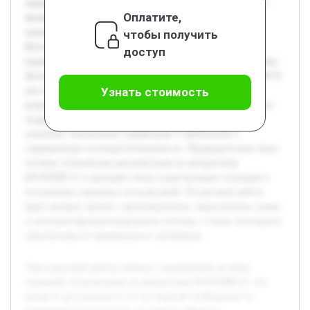
охранной сигнализации на микросхеме КР1850ВЕ35, что
Оплатите,
является актуальным из-за постоянной необходимости
повышения безопасности различных объектов.
чтобы получить
Использование данной микросхемы обеспечивает
доступ
надежность и сравнительную простоту реализации системы.
Целью работы является изучение возможностей КР1850ВЕ35
для создания эффективной охранной сигнализации и
Узнать стоимость
разработка её принципиальной схемы. В ходе работы будет
подробно рассмотрена структура микросхемы, анализ
основных технических параметров и требований к
современным системам безопасности. Предварительно была
изучена техническая документация на микросхему
КР1850ВЕ35 и проведён обзор существующих подходов к
построению охранных сигнализаций. В курсовой работе
будет раскрыт процесс проектирования, представлены схемы
и описания функционирования системы, а также обсуждены
перспективы её применения и улучшения.
Тема курсовой работы связана с разработкой системы
охранной сигнализации на микросхеме КР1850ВЕ35, что
является актуальным из-за постоянной необходимости