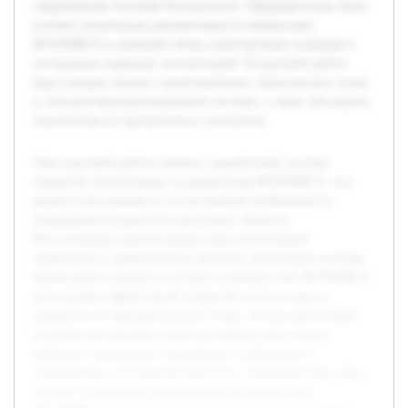
современным системам безопасности. Предварительно была
изучена техническая документация на микросхему
КР1850ВЕ35 и проведён обзор существующих подходов к
построению охранных сигнализаций. В курсовой работе
будет раскрыт процесс проектирования, представлены схемы
и описания функционирования системы, а также обсуждены
перспективы её применения и улучшения.
Тема курсовой работы связана с разработкой системы
охранной сигнализации на микросхеме КР1850ВЕ35, что
является актуальным из-за постоянной необходимости
повышения безопасности различных объектов.
Использование данной микросхемы обеспечивает
надежность и сравнительную простоту реализации системы.
Целью работы является изучение возможностей КР1850ВЕ35
для создания эффективной охранной сигнализации и
разработка её принципиальной схемы. В ходе работы будет
подробно рассмотрена структура микросхемы, анализ
основных технических параметров и требований к
современным системам безопасности. Предварительно была
изучена техническая документация на микросхему