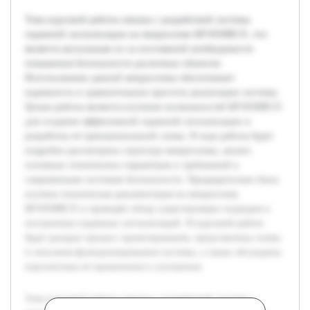
Тема курсовой работы связана с разработкой системы
охранной сигнализации на микросхеме КР1850ВЕ35, что
является актуальным из-за постоянной необходимости
повышения безопасности различных объектов.
Использование данной микросхемы обеспечивает
надежность и сравнительную простоту реализации системы.
Целью работы является изучение возможностей КР1850ВЕ35
для создания эффективной охранной сигнализации и
разработка её принципиальной схемы. В ходе работы будет
подробно рассмотрена структура микросхемы, анализ
основных технических параметров и требований к
современным системам безопасности. Предварительно была
изучена техническая документация на микросхему
КР1850ВЕ35 и проведён обзор существующих подходов к
построению охранных сигнализаций. В курсовой работе
будет раскрыт процесс проектирования, представлены схемы
и описания функционирования системы, а также обсуждены
перспективы её применения и улучшения.
Тема курсовой работы связана с разработкой системы