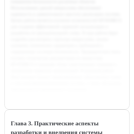
повышения безопасности различных объектов.
Использование данной микросхемы обеспечивает
надежность и сравнительную простоту реализации системы.
Целью работы является изучение возможностей КР1850ВЕ35
для создания эффективной охранной сигнализации и
разработка её принципиальной схемы. В ходе работы будет
подробно рассмотрена структура микросхемы, анализ
основных технических параметров и требований к
современным системам безопасности. Предварительно была
изучена техническая документация на микросхему
КР1850ВЕ35 и проведён обзор существующих подходов к
построению охранных сигнализаций. В курсовой работе
будет раскрыт процесс проектирования, представлены схемы
и описания функционирования системы, а также обсуждены
перспективы её применения и улучшения.
Глава 3. Практические аспекты
разработки и внедрения системы