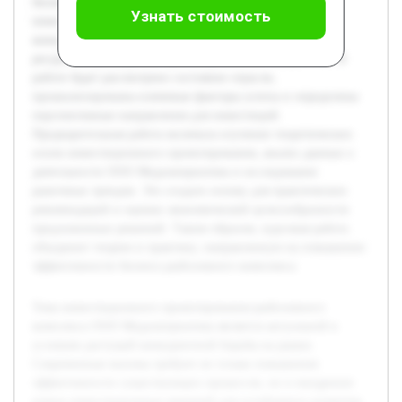
бизнеса. Цель работы — разработать комплексный
Узнать стоимость
инвестиционный проект, который позволит повысить
конкурентоспособность компании через оптимизацию
ресурсов и расширение производственных мощностей. В
работе будет рассмотрено состояние отрасли,
проанализированы ключевые факторы успеха и определены
перспективные направления для инвестиций.
Предварительная работа включала изучение теоретических
основ инвестиционного проектирования, анализ данных о
деятельности ООО Медальтернатива и исследование
рыночных трендов. Это создало основу для практических
рекомендаций и оценки экономической целесообразности
предложенных решений. Таким образом, курсовая работа
объединит теорию и практику, направленную на повышение
эффективности бизнеса рыболовного комплекса.
Тема инвестиционного проектирования рыболовного
комплекса ООО Медальтернатива является актуальной в
условиях растущей конкурентной борьбы на рынке.
Современные вызовы требуют не только повышения
эффективности существующих процессов, но и внедрения
новых инвестиционных решений для устойчивого развития