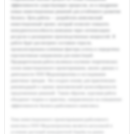
эффективности существующих процессов, но и внедрения
новых инвестиционных решений для устойчивого развития
бизнеса. Цель работы — разработать комплексный
инвестиционный проект, который позволит повысить
конкурентоспособность компании через оптимизацию
ресурсов и расширение производственных мощностей. В
работе будет рассмотрено состояние отрасли,
проанализированы ключевые факторы успеха и определены
перспективные направления для инвестиций.
Предварительная работа включала изучение теоретических
основ инвестиционного проектирования, анализ данных о
деятельности ООО Медальтернатива и исследование
рыночных трендов. Это создало основу для практических
рекомендаций и оценки экономической целесообразности
предложенных решений. Таким образом, курсовая работа
объединит теорию и практику, направленную на повышение
эффективности бизнеса рыболовного комплекса.
Тема инвестиционного проектирования рыболовного
комплекса ООО Медальтернатива является актуальной в
условиях растущей конкурентной борьбы на рынке.