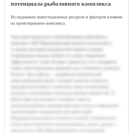
потенциала рыболовного комплекса
Исследование инвестиционных ресурсов и факторов влияния
на проектирование комплекса.
Тема инвестиционного проектирования рыболовного
комплекса ООО Медальтернатива является актуальной в
условиях растущей конкурентной борьбы на рынке.
Современные вызовы требуют не только повышения
эффективности существующих процессов, но и внедрения
новых инвестиционных решений для устойчивого развития
бизнеса. Цель работы — разработать комплексный
инвестиционный проект, который позволит повысить
конкурентоспособность компании через оптимизацию
ресурсов и расширение производственных мощностей. В
работе будет рассмотрено состояние отрасли,
проанализированы ключевые факторы успеха и определены
перспективные направления для инвестиций.
Предварительная работа включала изучение теоретических
основ инвестиционного проектирования, анализ данных о
деятельности ООО Медальтернатива и исследование