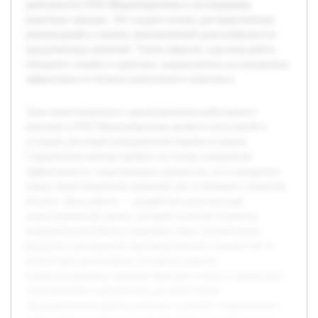
деятельности ООО Медальтернатива и исследование
рыночных трендов. Это создало основу для практических
рекомендаций и оценки экономической целесообразности
предложенных решений. Таким образом, курсовая работа
объединит теорию и практику, направленную на повышение
эффективности бизнеса рыболовного комплекса.
Тема инвестиционного проектирования рыболовного
комплекса ООО Медальтернатива является актуальной в
условиях растущей конкурентной борьбы на рынке.
Современные вызовы требуют не только повышения
эффективности существующих процессов, но и внедрения
новых инвестиционных решений для устойчивого развития
бизнеса. Цель работы — разработать комплексный
инвестиционный проект, который позволит повысить
конкурентоспособность компании через оптимизацию
ресурсов и расширение производственных мощностей. В
работе будет рассмотрено состояние отрасли,
проанализированы ключевые факторы успеха и определены
перспективные направления для инвестиций.
Предварительная работа включала изучение теоретических