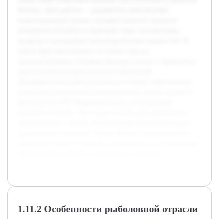
бизнеса. Цель работы — разработать комплексный
инвестиционный проект, который позволит повысить
конкурентоспособность компании через оптимизацию
ресурсов и расширение производственных мощностей. В
работе будет рассмотрено состояние отрасли,
проанализированы ключевые факторы успеха и определены
перспективные направления для инвестиций.
Предварительная работа включала изучение теоретических
основ инвестиционного проектирования, анализ данных о
деятельности ООО Медальтернатива и исследование
рыночных трендов. Это создало основу для практических
рекомендаций и оценки экономической целесообразности
предложенных решений. Таким образом, курсовая работа
объединит теорию и практику, направленную на повышение
эффективности бизнеса рыболовного комплекса.
1.11.2 Особенности рыболовной отрасли