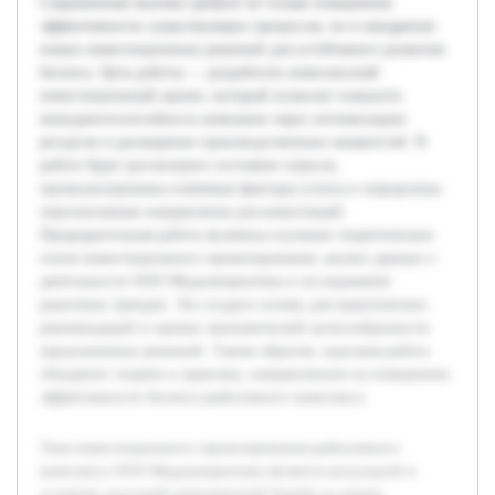
Современные вызовы требуют не только повышения
эффективности существующих процессов, но и внедрения
новых инвестиционных решений для устойчивого развития
бизнеса. Цель работы — разработать комплексный
инвестиционный проект, который позволит повысить
конкурентоспособность компании через оптимизацию
ресурсов и расширение производственных мощностей. В
работе будет рассмотрено состояние отрасли,
проанализированы ключевые факторы успеха и определены
перспективные направления для инвестиций.
Предварительная работа включала изучение теоретических
основ инвестиционного проектирования, анализ данных о
деятельности ООО Медальтернатива и исследование
рыночных трендов. Это создало основу для практических
рекомендаций и оценки экономической целесообразности
предложенных решений. Таким образом, курсовая работа
объединит теорию и практику, направленную на повышение
эффективности бизнеса рыболовного комплекса.
Тема инвестиционного проектирования рыболовного
комплекса ООО Медальтернатива является актуальной в
условиях растущей конкурентной борьбы на рынке.