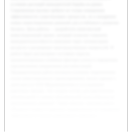
условиях растущей конкурентной борьбы на рынке.
Современные вызовы требуют не только повышения
эффективности существующих процессов, но и внедрения
новых инвестиционных решений для устойчивого развития
бизнеса. Цель работы — разработать комплексный
инвестиционный проект, который позволит повысить
конкурентоспособность компании через оптимизацию
ресурсов и расширение производственных мощностей. В
работе будет рассмотрено состояние отрасли,
проанализированы ключевые факторы успеха и определены
перспективные направления для инвестиций.
Предварительная работа включала изучение теоретических
основ инвестиционного проектирования, анализ данных о
деятельности ООО Медальтернатива и исследование
рыночных трендов. Это создало основу для практических
рекомендаций и оценки экономической целесообразности
предложенных решений. Таким образом, курсовая работа
объединит теорию и практику, направленную на повышение
эффективности бизнеса рыболовного комплекса.