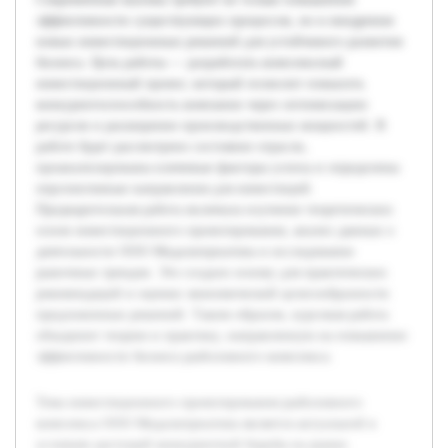
эффективности существующих процессов, но и внедрения
новых инвестиционных решений для устойчивого развития
бизнеса. Цель работы — разработать комплексный
инвестиционный проект, который позволит повысить
конкурентоспособность компании через оптимизацию
ресурсов и расширение производственных мощностей. В
работе будет рассмотрено состояние отрасли,
проанализированы ключевые факторы успеха и определены
перспективные направления для инвестиций.
Предварительная работа включала изучение теоретических
основ инвестиционного проектирования, анализ данных о
деятельности ООО Медальтернатива и исследование
рыночных трендов. Это создало основу для практических
рекомендаций и оценки экономической целесообразности
предложенных решений. Таким образом, курсовая работа
объединит теорию и практику, направленную на повышение
эффективности бизнеса рыболовного комплекса.
Тема инвестиционного проектирования рыболовного
комплекса ООО Медальтернатива является актуальной в
условиях растущей конкурентной борьбы на рынке.