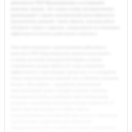
деятельности ООО Медальтернатива и исследование
рыночных трендов. Это создало основу для практических
рекомендаций и оценки экономической целесообразности
предложенных решений. Таким образом, курсовая работа
объединит теорию и практику, направленную на повышение
эффективности бизнеса рыболовного комплекса.
Тема инвестиционного проектирования рыболовного
комплекса ООО Медальтернатива является актуальной в
условиях растущей конкурентной борьбы на рынке.
Современные вызовы требуют не только повышения
эффективности существующих процессов, но и внедрения
новых инвестиционных решений для устойчивого развития
бизнеса. Цель работы — разработать комплексный
инвестиционный проект, который позволит повысить
конкурентоспособность компании через оптимизацию
ресурсов и расширение производственных мощностей. В
работе будет рассмотрено состояние отрасли,
проанализированы ключевые факторы успеха и определены
перспективные направления для инвестиций.
Предварительная работа включала изучение теоретических