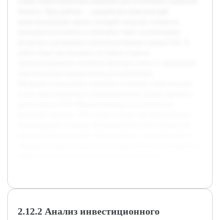
новых инвестиционных решений для устойчивого развития
бизнеса. Цель работы — разработать комплексный
инвестиционный проект, который позволит повысить
конкурентоспособность компании через оптимизацию
ресурсов и расширение производственных мощностей. В
работе будет рассмотрено состояние отрасли,
проанализированы ключевые факторы успеха и определены
перспективные направления для инвестиций.
Предварительная работа включала изучение теоретических
основ инвестиционного проектирования, анализ данных о
деятельности ООО Медальтернатива и исследование
рыночных трендов. Это создало основу для практических
рекомендаций и оценки экономической целесообразности
предложенных решений. Таким образом, курсовая работа
объединит теорию и практику, направленную на повышение
эффективности бизнеса рыболовного комплекса.
2.12.2 Анализ инвестиционного