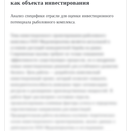
как объекта инвестирования
Анализ специфики отрасли для оценки инвестиционного
потенциала рыболовного комплекса.
Тема инвестиционного проектирования рыболовного
комплекса ООО Медальтернатива является актуальной в
условиях растущей конкурентной борьбы на рынке.
Современные вызовы требуют не только повышения
эффективности существующих процессов, но и внедрения
новых инвестиционных решений для устойчивого развития
бизнеса. Цель работы — разработать комплексный
инвестиционный проект, который позволит повысить
конкурентоспособность компании через оптимизацию
ресурсов и расширение производственных мощностей. В
работе будет рассмотрено состояние отрасли,
проанализированы ключевые факторы успеха и определены
перспективные направления для инвестиций.
Предварительная работа включала изучение теоретических
основ инвестиционного проектирования, анализ данных о
деятельности ООО Медальтернатива и исследование