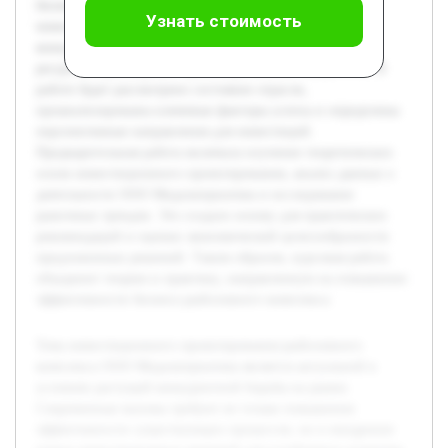
бизнеса. Цель работы — разработать комплексный
Узнать стоимость
инвестиционный проект, который позволит повысить
конкурентоспособность компании через оптимизацию
ресурсов и расширение производственных мощностей. В
работе будет рассмотрено состояние отрасли,
проанализированы ключевые факторы успеха и определены
перспективные направления для инвестиций.
Предварительная работа включала изучение теоретических
основ инвестиционного проектирования, анализ данных о
деятельности ООО Медальтернатива и исследование
рыночных трендов. Это создало основу для практических
рекомендаций и оценки экономической целесообразности
предложенных решений. Таким образом, курсовая работа
объединит теорию и практику, направленную на повышение
эффективности бизнеса рыболовного комплекса.
Тема инвестиционного проектирования рыболовного
комплекса ООО Медальтернатива является актуальной в
условиях растущей конкурентной борьбы на рынке.
Современные вызовы требуют не только повышения
эффективности существующих процессов, но и внедрения