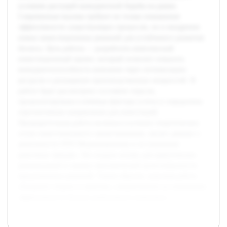
условиях растущей конкурентной борьбы на рынке.
Современные вызовы требуют не только повышения
эффективности существующих процессов, но и внедрения
новых инвестиционных решений для устойчивого развития
бизнеса. Цель работы — разработать комплексный
инвестиционный проект, который позволит повысить
конкурентоспособность компании через оптимизацию
ресурсов и расширение производственных мощностей. В
работе будет рассмотрено состояние отрасли,
проанализированы ключевые факторы успеха и определены
перспективные направления для инвестиций.
Предварительная работа включала изучение теоретических
основ инвестиционного проектирования, анализ данных о
деятельности ООО Медальтернатива и исследование
рыночных трендов. Это создало основу для практических
рекомендаций и оценки экономической целесообразности
предложенных решений. Таким образом, курсовая работа
объединит теорию и практику, направленную на повышение
эффективности бизнеса рыболовного комплекса.