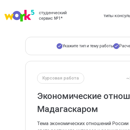
студенческий
типы консул
сервис №1
*
Укажите тип и тему работы
Расч
~
Курсовая работа
Экономические отнош
Мадагаскаром
Тема экономических отношений России 