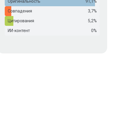
Оригинальность
91,1%
Совпадения
3,7%
Цитирования
5,2%
ИИ-контент
0%