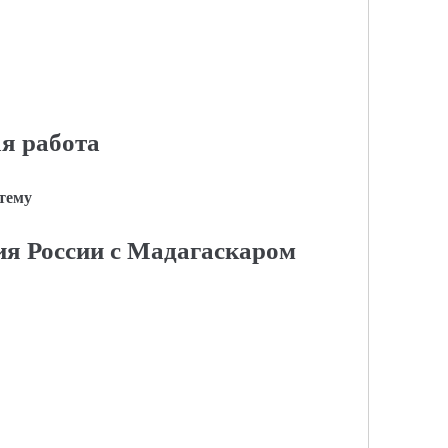
я работа
 тему
я России с Мадагаскаром