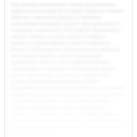
Тема развития экологического туризма на региональном
уровне является актуальной в условиях возросшего интереса
общества к сохранению природы и устойчивому
использованию природных ресурсов. Цель данной работы —
исследовать возможности и пути развития экологического
туризма, опираясь на анализ текущего состояния и
выявление ключевых факторов влияния в выбранном
регионе. В работе будут рассмотрены основные принципы
экологического туризма, оценены существующие
направления и проекты, а также выявлены проблемы,
сдерживающие его развитие. Особое внимание уделится
анализу экологических, социальных и экономических
аспектов внедрения туризма данной категории.
Предварительно выполнен обзор литературы по теме, анализ
статистических данных о туристическом потоке и состояния
природной среды региона, а также изучены примеры
успешных региональных программ, направленных на
развитие экологического туризма. Полученные результаты
позволят сформулировать рекомендации для эффективного
стимулирования данного вида туризма и повысить его роль в
региональном развитии.