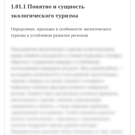
1.01.1 Понятие и сущность
экологического туризма
Определение, признаки и особенности экологического
туризма в устойчивом развитии регионов.
Тема развития экологического туризма на региональном
уровне является актуальной в условиях возросшего интереса
общества к сохранению природы и устойчивому
использованию природных ресурсов. Цель данной работы —
исследовать возможности и пути развития экологического
туризма, опираясь на анализ текущего состояния и
выявление ключевых факторов влияния в выбранном
регионе. В работе будут рассмотрены основные принципы
экологического туризма, оценены существующие
направления и проекты, а также выявлены проблемы,
сдерживающие его развитие. Особое внимание уделится
анализу экологических, социальных и экономических
аспектов внедрения туризма данной категории.
Предварительно выполнен обзор литературы по теме, анализ