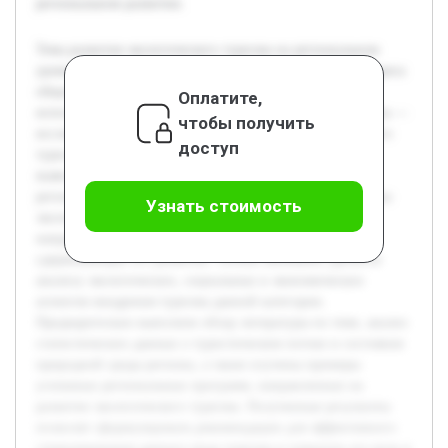
региональном развитии.
Тема развития экологического туризма на региональном
уровне является актуальной в условиях возросшего интереса
общества к сохранению природы и устойчивому
Оплатите,
использованию природных ресурсов. Цель данной работы —
чтобы получить
исследовать возможности и пути развития экологического
доступ
туризма, опираясь на анализ текущего состояния и
выявление ключевых факторов влияния в выбранном
регионе. В работе будут рассмотрены основные принципы
Узнать стоимость
экологического туризма, оценены существующие
направления и проекты, а также выявлены проблемы,
сдерживающие его развитие. Особое внимание уделится
анализу экологических, социальных и экономических
аспектов внедрения туризма данной категории.
Предварительно выполнен обзор литературы по теме, анализ
статистических данных о туристическом потоке и состояния
природной среды региона, а также изучены примеры
успешных региональных программ, направленных на
развитие экологического туризма. Полученные результаты
позволят сформулировать рекомендации для эффективного