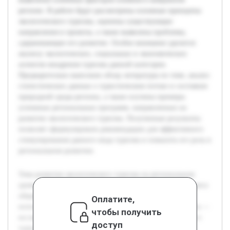
регионе. В работе будут рассмотрены основные принципы
экологического туризма, оценены существующие
направления и проекты, а также выявлены проблемы,
сдерживающие его развитие. Особое внимание уделится
анализу экологических, социальных и экономических
аспектов внедрения туризма данной категории.
Предварительно выполнен обзор литературы по теме, анализ
статистических данных о туристическом потоке и состояния
природной среды региона, а также изучены примеры
успешных региональных программ, направленных на
развитие экологического туризма. Полученные результаты
позволят сформулировать рекомендации для эффективного
стимулирования данного вида туризма и повысить его роль в
региональном развитии.
Тема развития экологического туризма на региональном
уровне является актуальной в условиях возросшего интереса
общества к сохранению природы и устойчивому
Оплатите,
использованию природных ресурсов. Цель данной работы —
чтобы получить
исследовать возможности и пути развития экологического
доступ
туризма, опираясь на анализ текущего состояния и