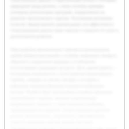
статистических данных о туристическом потоке и состояния
природной среды региона, а также изучены примеры
успешных региональных программ, направленных на
развитие экологического туризма. Полученные результаты
позволят сформулировать рекомендации для эффективного
стимулирования данного вида туризма и повысить его роль в
региональном развитии.
Тема развития экологического туризма на региональном
уровне является актуальной в условиях возросшего интереса
общества к сохранению природы и устойчивому
использованию природных ресурсов. Цель данной работы —
исследовать возможности и пути развития экологического
туризма, опираясь на анализ текущего состояния и
выявление ключевых факторов влияния в выбранном
регионе. В работе будут рассмотрены основные принципы
экологического туризма, оценены существующие
направления и проекты, а также выявлены проблемы,
сдерживающие его развитие. Особое внимание уделится
анализу экологических, социальных и экономических
аспектов внедрения туризма данной категории.
Предварительно выполнен обзор литературы по теме, анализ