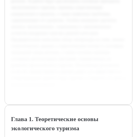
регионе. В работе будут рассмотрены основные принципы
экологического туризма, оценены существующие
направления и проекты, а также выявлены проблемы,
сдерживающие его развитие. Особое внимание уделится
анализу экологических, социальных и экономических
аспектов внедрения туризма данной категории.
Предварительно выполнен обзор литературы по теме, анализ
статистических данных о туристическом потоке и состояния
природной среды региона, а также изучены примеры
успешных региональных программ, направленных на
развитие экологического туризма. Полученные результаты
позволят сформулировать рекомендации для эффективного
стимулирования данного вида туризма и повысить его роль в
региональном развитии.
Глава 1. Теоретические основы
экологического туризма