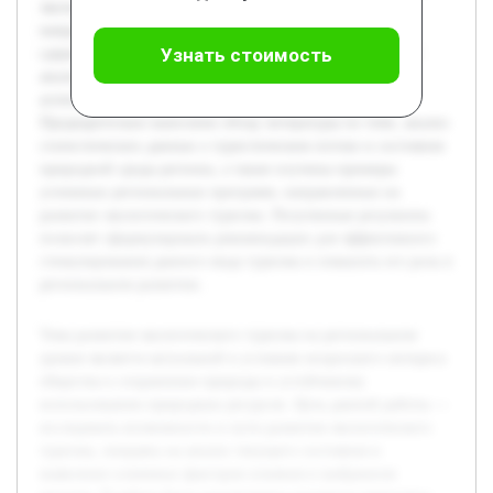
экологического туризма, оценены существующие
направления и проекты, а также выявлены проблемы,
Узнать стоимость
сдерживающие его развитие. Особое внимание уделится
анализу экологических, социальных и экономических
аспектов внедрения туризма данной категории.
Предварительно выполнен обзор литературы по теме, анализ
статистических данных о туристическом потоке и состояния
природной среды региона, а также изучены примеры
успешных региональных программ, направленных на
развитие экологического туризма. Полученные результаты
позволят сформулировать рекомендации для эффективного
стимулирования данного вида туризма и повысить его роль в
региональном развитии.
Тема развития экологического туризма на региональном
уровне является актуальной в условиях возросшего интереса
общества к сохранению природы и устойчивому
использованию природных ресурсов. Цель данной работы —
исследовать возможности и пути развития экологического
туризма, опираясь на анализ текущего состояния и
выявление ключевых факторов влияния в выбранном