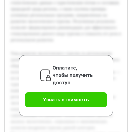
статистических данных о туристическом потоке и состояния
природной среды региона, а также изучены примеры
успешных региональных программ, направленных на
развитие экологического туризма. Полученные результаты
позволят сформулировать рекомендации для эффективного
стимулирования данного вида туризма и повысить его роль в
региональном развитии.
Тема развития экологического туризма на региональном
уровне является актуальной в условиях возросшего интереса
общества к сохранению природы и устойчивому
Оплатите,
использованию природных ресурсов. Цель данной работы —
чтобы получить
исследовать возможности и пути развития экологического
доступ
туризма, опираясь на анализ текущего состояния и
выявление ключевых факторов влияния в выбранном
регионе. В работе будут рассмотрены основные принципы
Узнать стоимость
экологического туризма, оценены существующие
направления и проекты, а также выявлены проблемы,
сдерживающие его развитие. Особое внимание уделится
анализу экологических, социальных и экономических
аспектов внедрения туризма данной категории.