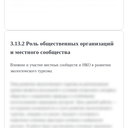
стимулирования данного вида туризма и повысить его роль в
региональном развитии.
3.13.2 Роль общественных организаций
и местного сообщества
Влияние и участие местных сообществ и НКО в развитии
экологического туризма.
Тема развития экологического туризма на региональном
уровне является актуальной в условиях возросшего интереса
общества к сохранению природы и устойчивому
использованию природных ресурсов. Цель данной работы —
исследовать возможности и пути развития экологического
туризма, опираясь на анализ текущего состояния и
выявление ключевых факторов влияния в выбранном
регионе. В работе будут рассмотрены основные принципы