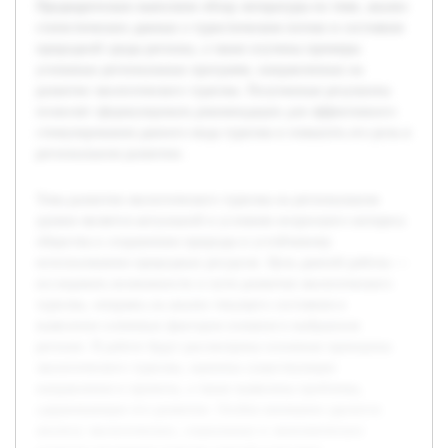
Предварительно выполнен обзор литературы по теме, анализ
статистических данных о туристическом потоке и состояния
природной среды региона, а также изучены примеры
успешных региональных программ, направленных на
развитие экологического туризма. Полученные результаты
позволят сформулировать рекомендации для эффективного
стимулирования данного вида туризма и повысить его роль в
региональном развитии.
Тема развития экологического туризма на региональном
уровне является актуальной в условиях возросшего интереса
общества к сохранению природы и устойчивому
использованию природных ресурсов. Цель данной работы —
исследовать возможности и пути развития экологического
туризма, опираясь на анализ текущего состояния и
выявление ключевых факторов влияния в выбранном
регионе. В работе будут рассмотрены основные принципы
экологического туризма, оценены существующие
направления и проекты, а также выявлены проблемы,
сдерживающие его развитие. Особое внимание уделится
анализу экологических, социальных и экономических