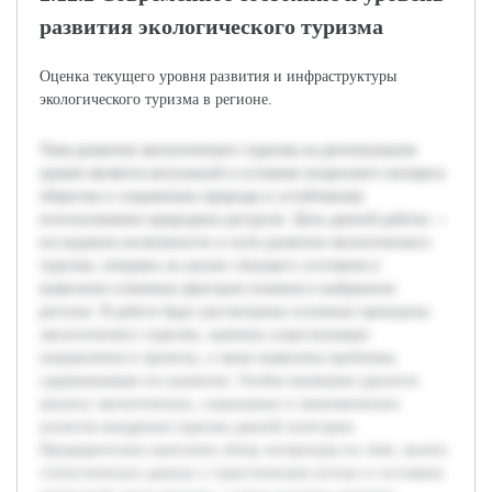
развития экологического туризма
Оценка текущего уровня развития и инфраструктуры
экологического туризма в регионе.
Тема развития экологического туризма на региональном
уровне является актуальной в условиях возросшего интереса
общества к сохранению природы и устойчивому
использованию природных ресурсов. Цель данной работы —
исследовать возможности и пути развития экологического
туризма, опираясь на анализ текущего состояния и
выявление ключевых факторов влияния в выбранном
регионе. В работе будут рассмотрены основные принципы
экологического туризма, оценены существующие
направления и проекты, а также выявлены проблемы,
сдерживающие его развитие. Особое внимание уделится
анализу экологических, социальных и экономических
аспектов внедрения туризма данной категории.
Предварительно выполнен обзор литературы по теме, анализ
статистических данных о туристическом потоке и состояния