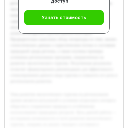
доступ
регионе. В работе будут рассмотрены основные принципы
экологического туризма, оценены существующие
направления и проекты, а также выявлены проблемы,
Узнать стоимость
сдерживающие его развитие. Особое внимание уделится
анализу экологических, социальных и экономических
аспектов внедрения туризма данной категории.
Предварительно выполнен обзор литературы по теме, анализ
статистических данных о туристическом потоке и состояния
природной среды региона, а также изучены примеры
успешных региональных программ, направленных на
развитие экологического туризма. Полученные результаты
позволят сформулировать рекомендации для эффективного
стимулирования данного вида туризма и повысить его роль в
региональном развитии.
Тема развития экологического туризма на региональном
уровне является актуальной в условиях возросшего интереса
общества к сохранению природы и устойчивому
использованию природных ресурсов. Цель данной работы —
исследовать возможности и пути развития экологического
туризма, опираясь на анализ текущего состояния и