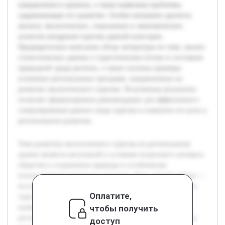
направления и проекты, а также выявлены проблемы,
сдерживающие его развитие. Особое внимание уделится
анализу экологических, социальных и экономических
аспектов внедрения туризма данной категории.
Предварительно выполнен обзор литературы по теме, анализ
статистических данных о туристическом потоке и состояния
природной среды региона, а также изучены примеры
успешных региональных программ, направленных на
развитие экологического туризма. Полученные результаты
позволят сформулировать рекомендации для эффективного
стимулирования данного вида туризма и повысить его роль в
региональном развитии.
Тема развития экологического туризма на региональном
уровне является актуальной в условиях возросшего интереса
общества к сохранению природы и устойчивому
использованию природных ресурсов. Цель данной работы —
исследовать возможности и пути развития экологического
Оплатите,
туризма, опираясь на анализ текущего состояния и
чтобы получить
выявление ключевых факторов влияния в выбранном
регионе. В работе будут рассмотрены основные принципы
доступ