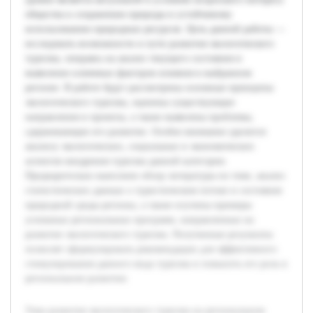
общества к сохранению природы и устойчивому
использованию природных ресурсов. Цель данной работы —
исследовать возможности и пути развития экологического
туризма, опираясь на анализ текущего состояния и
выявление ключевых факторов влияния в выбранном
регионе. В работе будут рассмотрены основные принципы
экологического туризма, оценены существующие
направления и проекты, а также выявлены проблемы,
сдерживающие его развитие. Особое внимание уделится
анализу экологических, социальных и экономических
аспектов внедрения туризма данной категории.
Предварительно выполнен обзор литературы по теме, анализ
статистических данных о туристическом потоке и состояния
природной среды региона, а также изучены примеры
успешных региональных программ, направленных на
развитие экологического туризма. Полученные результаты
позволят сформулировать рекомендации для эффективного
стимулирования данного вида туризма и повысить его роль в
региональном развитии.
Тема развития экологического туризма на региональном