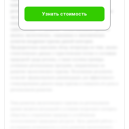
выявление ключевых факторов влияния в выбранном
регионе. В работе будут рассмотрены основные принципы
Узнать стоимость
экологического туризма, оценены существующие
направления и проекты, а также выявлены проблемы,
сдерживающие его развитие. Особое внимание уделится
анализу экологических, социальных и экономических
аспектов внедрения туризма данной категории.
Предварительно выполнен обзор литературы по теме, анализ
статистических данных о туристическом потоке и состояния
природной среды региона, а также изучены примеры
успешных региональных программ, направленных на
развитие экологического туризма. Полученные результаты
позволят сформулировать рекомендации для эффективного
стимулирования данного вида туризма и повысить его роль в
региональном развитии.
Тема развития экологического туризма на региональном
уровне является актуальной в условиях возросшего интереса
общества к сохранению природы и устойчивому
использованию природных ресурсов. Цель данной работы —
исследовать возможности и пути развития экологического