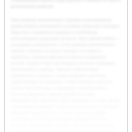
стимулирования данного вида туризма и повысить его роль в
региональном развитии.
Тема развития экологического туризма на региональном
уровне является актуальной в условиях возросшего интереса
общества к сохранению природы и устойчивому
использованию природных ресурсов. Цель данной работы —
исследовать возможности и пути развития экологического
туризма, опираясь на анализ текущего состояния и
выявление ключевых факторов влияния в выбранном
регионе. В работе будут рассмотрены основные принципы
экологического туризма, оценены существующие
направления и проекты, а также выявлены проблемы,
сдерживающие его развитие. Особое внимание уделится
анализу экологических, социальных и экономических
аспектов внедрения туризма данной категории.
Предварительно выполнен обзор литературы по теме, анализ
статистических данных о туристическом потоке и состояния
природной среды региона, а также изучены примеры
успешных региональных программ, направленных на
развитие экологического туризма. Полученные результаты
позволят сформулировать рекомендации для эффективного