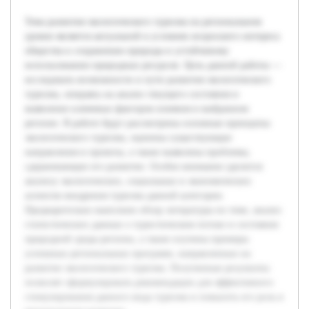
Тема развития экологического туризма на региональном
уровне является актуальной в условиях возросшего интереса
общества к сохранению природы и устойчивому
использованию природных ресурсов. Цель данной работы —
исследовать возможности и пути развития экологического
туризма, опираясь на анализ текущего состояния и
выявление ключевых факторов влияния в выбранном
регионе. В работе будут рассмотрены основные принципы
экологического туризма, оценены существующие
направления и проекты, а также выявлены проблемы,
сдерживающие его развитие. Особое внимание уделится
анализу экологических, социальных и экономических
аспектов внедрения туризма данной категории.
Предварительно выполнен обзор литературы по теме, анализ
статистических данных о туристическом потоке и состояния
природной среды региона, а также изучены примеры
успешных региональных программ, направленных на
развитие экологического туризма. Полученные результаты
позволят сформулировать рекомендации для эффективного
стимулирования данного вида туризма и повысить его роль в