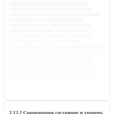
туризма, опираясь на анализ текущего состояния и
выявление ключевых факторов влияния в выбранном
регионе. В работе будут рассмотрены основные принципы
экологического туризма, оценены существующие
направления и проекты, а также выявлены проблемы,
сдерживающие его развитие. Особое внимание уделится
анализу экологических, социальных и экономических
аспектов внедрения туризма данной категории.
Предварительно выполнен обзор литературы по теме, анализ
статистических данных о туристическом потоке и состояния
природной среды региона, а также изучены примеры
успешных региональных программ, направленных на
развитие экологического туризма. Полученные результаты
позволят сформулировать рекомендации для эффективного
стимулирования данного вида туризма и повысить его роль в
региональном развитии.
2.12.2 Современное состояние и уровень