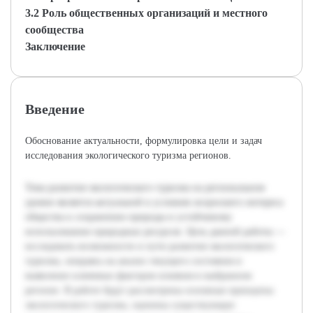
3.2 Роль общественных организаций и местного
сообщества
Заключение
Введение
Обоснование актуальности, формулировка цели и задач
исследования экологического туризма регионов.
Тема развития экологического туризма на региональном
уровне является актуальной в условиях возросшего интереса
общества к сохранению природы и устойчивому
использованию природных ресурсов. Цель данной работы —
исследовать возможности и пути развития экологического
туризма, опираясь на анализ текущего состояния и
выявление ключевых факторов влияния в выбранном
регионе. В работе будут рассмотрены основные принципы
экологического туризма, оценены существующие