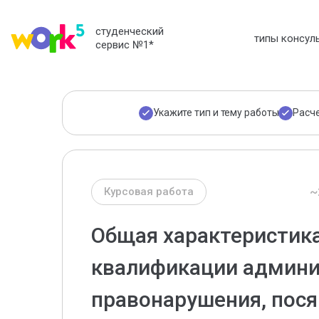
студенческий
типы консул
сервис №1
*
Укажите тип и тему работы
Расч
~
Курсовая работа
Общая характеристика
квалификации админи
правонарушения, пос