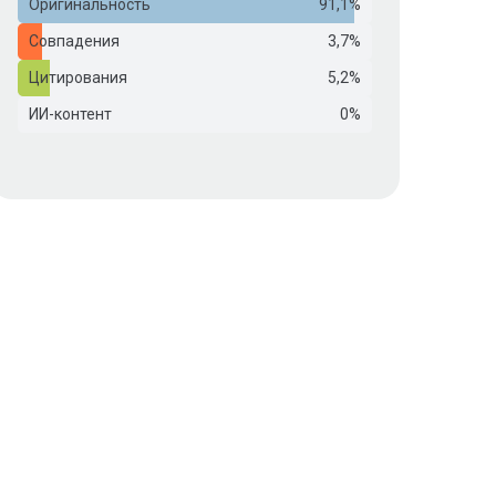
Оригинальность
91,1%
Совпадения
3,7%
Цитирования
5,2%
ИИ-контент
0%