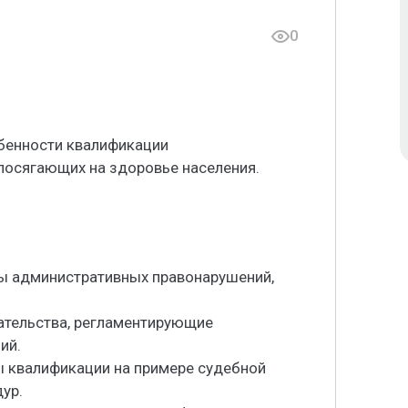
0
обенности квалификации
посягающих на здоровье населения.
вы административных правонарушений,
ательства, регламентирующие
ий.
ы квалификации на примере судебной
ур.