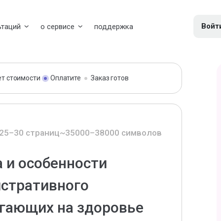
Войт
ьтаций
о сервисе
поддержка
ет стоимости
Оплатите
Заказ готов
25–30 страниц
~35000–38000 символов
 и особенности
стративного
ягающих на здоровье