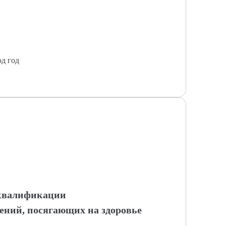
од год
 квалификации
ний, посягающих на здоровье