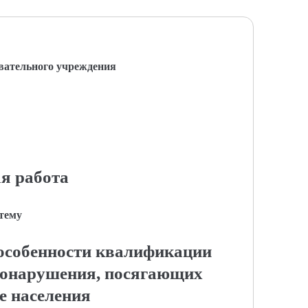
вательного учреждения
я работа
 тему
особенности квалификации
вонарушения, посягающих
е населения