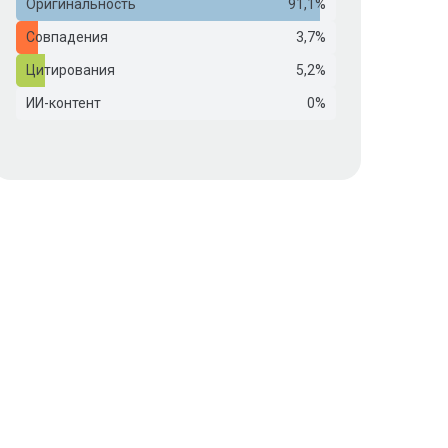
Оригинальность
91,1%
Совпадения
3,7%
Цитирования
5,2%
ИИ-контент
0%