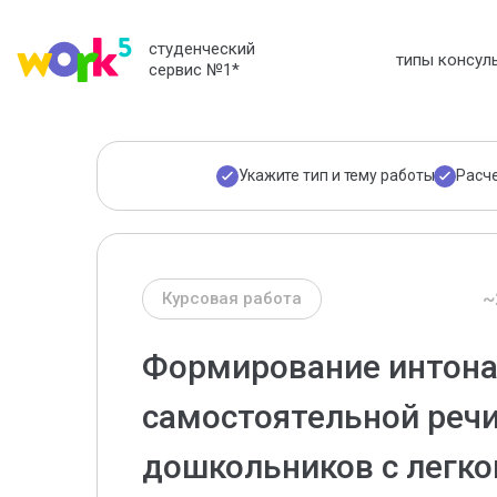
студенческий
типы консул
сервис №1
*
Укажите тип и тему работы
Расч
~
Курсовая работа
Формирование интона
самостоятельной речи
дошкольников с легко