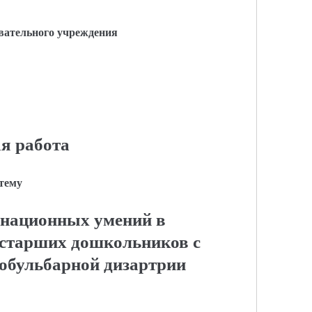
вательного учреждения
я работа
 тему
национных умений в
 старших дошкольников с
добульбарной дизартрии