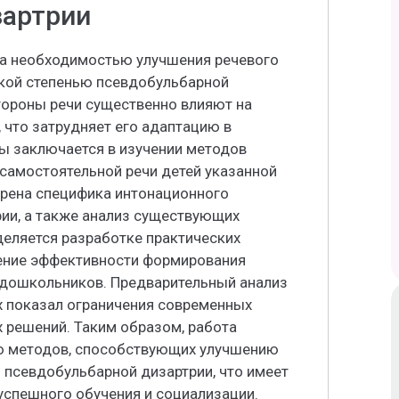
зартрии
на необходимостью улучшения речевого
гкой степенью псевдобульбарной
тороны речи существенно влияют на
 что затрудняет его адаптацию в
ты заключается в изучении методов
самостоятельной речи детей указанной
трена специфика интонационного
рии, а также анализ существующих
деляется разработке практических
ение эффективности формирования
 дошкольников. Предварительный анализ
х показал ограничения современных
х решений. Таким образом, работа
ию методов, способствующих улучшению
ю псевдобульбарной дизартрии, что имеет
успешного обучения и социализации.