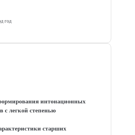
од год
ы формирования интонационных
 с легкой степенью
 характеристики старших