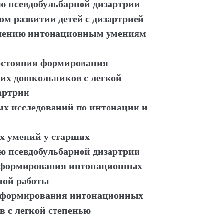
ю псевдобульбарной дизартрии
вом развитии детей с дизартрией
бучению интонационным умениям
состояния формирования
их дошкольников с легкой
артрии
ных исследований по интонации и
х умений у старших
ю псевдобульбарной дизартрии
ия формирования интонационных
ной работы
ы формирования интонационных
 с легкой степенью