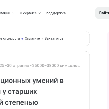
Войт
ьтаций
о сервисе
поддержка
ет стоимости
Оплатите
Заказ готов
25–30 страниц
~35000–38000 символов
ционных умений в
 у старших
й степенью