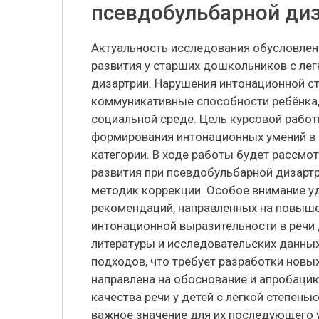
псевдобульбарной ди
Актуальность исследования обусловле
развития у старших дошкольников с ле
дизартрии. Нарушения интонационной с
коммуникативные способности ребёнка,
социальной среде. Цель курсовой рабо
формирования интонационных умений в 
категории. В ходе работы будет рассмо
развития при псевдобульбарной дизарт
методик коррекции. Особое внимание у
рекомендаций, направленных на повыш
интонационной выразительности в речи
литературы и исследовательских данны
подходов, что требует разработки новы
направлена на обоснование и апробац
качества речи у детей с лёгкой степень
важное значение для их последующего 