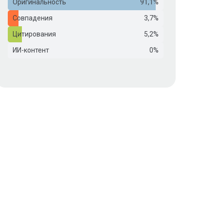
Оригинальность
91,1%
Совпадения
3,7%
Цитирования
5,2%
ИИ-контент
0%