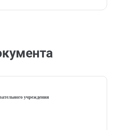
окумента
вательного учреждения