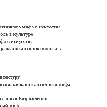
античного мифа в искусстве
оль в культуре
фа в искусстве
отражения античного мифа в
хитектуру
 использования античного мифа
х эпохи Возрождения
чный миф