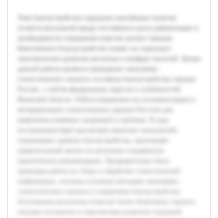
Тема благоустройства городских населённых пунктов
остаётся актуальной ввиду постоянного роста урбанизации и
необходимости повышения качества жизни горожан.
Качественное благоустройство влияет на социально-
экономическое развитие регионов и комфорт жителей. Целью
данной работы является проведение экономико-
статистического анализа состояния благоустройства городов
России, с учётом федеральных округов и особенностей
Рязанской области. Работа направлена на систематизацию и
интерпретацию статистических данных Росстата для
выявления ключевых тенденций и проблем. В ходе
исследования будет рассмотрен комплекс показателей,
отражающих уровень благоустройства, произведён
сравнительный анализ по регионам и выдвинуты
практические рекомендации. Предварительно была
проведена работа по сбору и обработке статистической
информации, изучены основные методики экономико-
статистического анализа и нормативы благоустройства.
Полученные результаты позволят более объективно оценить
текущее положение и перспективы развития городской