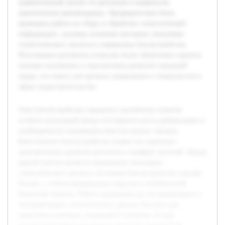
сравнительный анализ по регионам и выдвинуты
практические рекомендации. Предварительно была
проведена работа по сбору и обработке статистической
информации, изучены основные методики экономико-
статистического анализа и нормативы благоустройства.
Полученные результаты позволят более объективно оценить
текущее положение и перспективы развития городской
среды, что важно для органов управления и специалистов в
сфере градостроительства.
Тема благоустройства городских населённых пунктов
остаётся актуальной ввиду постоянного роста урбанизации и
необходимости повышения качества жизни горожан.
Качественное благоустройство влияет на социально-
экономическое развитие регионов и комфорт жителей. Целью
данной работы является проведение экономико-
статистического анализа состояния благоустройства городов
России, с учётом федеральных округов и особенностей
Рязанской области. Работа направлена на систематизацию и
интерпретацию статистических данных Росстата для
выявления ключевых тенденций и проблем. В ходе