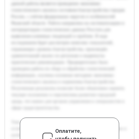
данной работы является проведение экономико-
статистического анализа состояния благоустройства городов
России, с учётом федеральных округов и особенностей
Рязанской области. Работа направлена на систематизацию и
интерпретацию статистических данных Росстата для
выявления ключевых тенденций и проблем. В ходе
исследования будет рассмотрен комплекс показателей,
отражающих уровень благоустройства, произведён
сравнительный анализ по регионам и выдвинуты
практические рекомендации. Предварительно была
проведена работа по сбору и обработке статистической
информации, изучены основные методики экономико-
статистического анализа и нормативы благоустройства.
Полученные результаты позволят более объективно оценить
текущее положение и перспективы развития городской
среды, что важно для органов управления и специалистов в
сфере градостроительства.
Тема благоустройства городских населённых пунктов
остаётся актуальной ввиду постоянного роста урбанизации и
Оплатите,
необходимости повышения качества жизни горожан.
чтобы получить