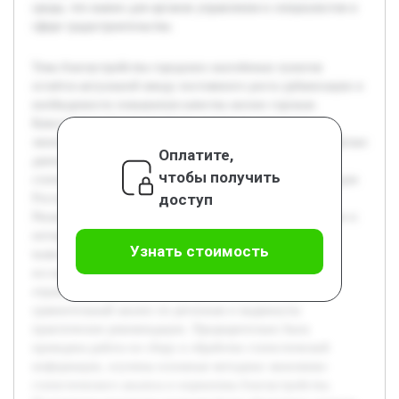
среды, что важно для органов управления и специалистов в
сфере градостроительства.
Тема благоустройства городских населённых пунктов
остаётся актуальной ввиду постоянного роста урбанизации и
необходимости повышения качества жизни горожан.
Качественное благоустройство влияет на социально-
экономическое развитие регионов и комфорт жителей. Целью
Оплатите,
данной работы является проведение экономико-
чтобы получить
статистического анализа состояния благоустройства городов
доступ
России, с учётом федеральных округов и особенностей
Рязанской области. Работа направлена на систематизацию и
интерпретацию статистических данных Росстата для
Узнать стоимость
выявления ключевых тенденций и проблем. В ходе
исследования будет рассмотрен комплекс показателей,
отражающих уровень благоустройства, произведён
сравнительный анализ по регионам и выдвинуты
практические рекомендации. Предварительно была
проведена работа по сбору и обработке статистической
информации, изучены основные методики экономико-
статистического анализа и нормативы благоустройства.