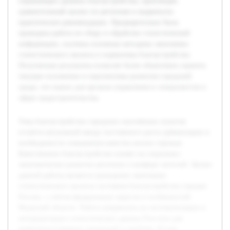
отражающих уровень благоустройства, произведён
сравнительный анализ по регионам и выдвинуты
практические рекомендации. Предварительно была
проведена работа по сбору и обработке статистической
информации, изучены основные методики экономико-
статистического анализа и нормативы благоустройства.
Полученные результаты позволят более объективно оценить
текущее положение и перспективы развития городской
среды, что важно для органов управления и специалистов в
сфере градостроительства.
Тема благоустройства городских населённых пунктов
остаётся актуальной ввиду постоянного роста урбанизации и
необходимости повышения качества жизни горожан.
Качественное благоустройство влияет на социально-
экономическое развитие регионов и комфорт жителей. Целью
данной работы является проведение экономико-
статистического анализа состояния благоустройства городов
России, с учётом федеральных округов и особенностей
Рязанской области. Работа направлена на систематизацию и
интерпретацию статистических данных Росстата для
выявления ключевых тенденций и проблем. В ходе