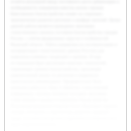
остаётся актуальной ввиду постоянного роста урбанизации и
необходимости повышения качества жизни горожан.
Качественное благоустройство влияет на социально-
экономическое развитие регионов и комфорт жителей. Целью
данной работы является проведение экономико-
статистического анализа состояния благоустройства городов
России, с учётом федеральных округов и особенностей
Рязанской области. Работа направлена на систематизацию и
интерпретацию статистических данных Росстата для
выявления ключевых тенденций и проблем. В ходе
исследования будет рассмотрен комплекс показателей,
отражающих уровень благоустройства, произведён
сравнительный анализ по регионам и выдвинуты
практические рекомендации. Предварительно была
проведена работа по сбору и обработке статистической
информации, изучены основные методики экономико-
статистического анализа и нормативы благоустройства.
Полученные результаты позволят более объективно оценить
текущее положение и перспективы развития городской
среды, что важно для органов управления и специалистов в
сфере градостроительства.