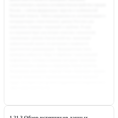
статистического анализа состояния благоустройства городов
России, с учётом федеральных округов и особенностей
Рязанской области. Работа направлена на систематизацию и
интерпретацию статистических данных Росстата для
выявления ключевых тенденций и проблем. В ходе
исследования будет рассмотрен комплекс показателей,
отражающих уровень благоустройства, произведён
сравнительный анализ по регионам и выдвинуты
практические рекомендации. Предварительно была
проведена работа по сбору и обработке статистической
информации, изучены основные методики экономико-
статистического анализа и нормативы благоустройства.
Полученные результаты позволят более объективно оценить
текущее положение и перспективы развития городской
среды, что важно для органов управления и специалистов в
сфере градостроительства.
1.21.3 Обзор источников данных