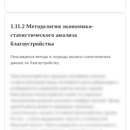
1.11.2 Методология экономико-
статистического анализа
благоустройства
Описываются методы и подходы анализа статистических
данных по благоустройству.
Тема благоустройства городских населённых пунктов
остаётся актуальной ввиду постоянного роста урбанизации и
необходимости повышения качества жизни горожан.
Качественное благоустройство влияет на социально-
экономическое развитие регионов и комфорт жителей. Целью
данной работы является проведение экономико-
статистического анализа состояния благоустройства городов
России, с учётом федеральных округов и особенностей
Рязанской области. Работа направлена на систематизацию и