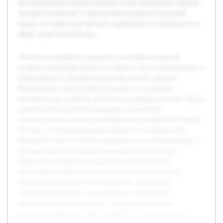
Полученные результаты позволят более объективно оценить
текущее положение и перспективы развития городской
среды, что важно для органов управления и специалистов в
сфере градостроительства.
Тема благоустройства городских населённых пунктов
остаётся актуальной ввиду постоянного роста урбанизации и
необходимости повышения качества жизни горожан.
Качественное благоустройство влияет на социально-
экономическое развитие регионов и комфорт жителей. Целью
данной работы является проведение экономико-
статистического анализа состояния благоустройства городов
России, с учётом федеральных округов и особенностей
Рязанской области. Работа направлена на систематизацию и
интерпретацию статистических данных Росстата для
выявления ключевых тенденций и проблем. В ходе
исследования будет рассмотрен комплекс показателей,
отражающих уровень благоустройства, произведён
сравнительный анализ по регионам и выдвинуты
практические рекомендации. Предварительно была
проведена работа по сбору и обработке статистической