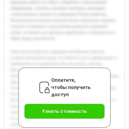
проведена работа по сбору и обработке статистической
информации, изучены основные методики экономико-
статистического анализа и нормативы благоустройства.
Полученные результаты позволят более объективно оценить
текущее положение и перспективы развития городской
среды, что важно для органов управления и специалистов в
сфере градостроительства.
Тема благоустройства городских населённых пунктов
остаётся актуальной ввиду постоянного роста урбанизации и
необходимости повышения качества жизни горожан.
Качественное благоустройство влияет на социально-
экономическое развитие регионов и комфорт жителей. Целью
Оплатите,
данной работы является проведение экономико-
чтобы получить
статистического анализа состояния благоустройства городов
доступ
России, с учётом федеральных округов и особенностей
Рязанской области. Работа направлена на систематизацию и
интерпретацию статистических данных Росстата для
Узнать стоимость
выявления ключевых тенденций и проблем. В ходе
исследования будет рассмотрен комплекс показателей,
отражающих уровень благоустройства, произведён