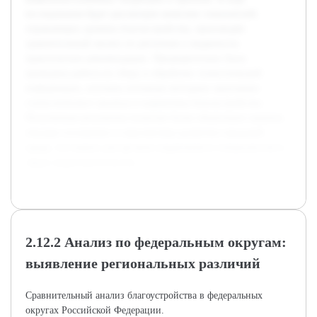
исследования будет рассмотрен комплекс показателей,
отражающих уровень благоустройства, произведён
сравнительный анализ по регионам и выдвинуты
практические рекомендации. Предварительно была
проведена работа по сбору и обработке статистической
информации, изучены основные методики экономико-
статистического анализа и нормативы благоустройства.
Полученные результаты позволят более объективно оценить
текущее положение и перспективы развития городской
среды, что важно для органов управления и специалистов в
сфере градостроительства.
2.12.2 Анализ по федеральным округам:
выявление региональных различий
Сравнительный анализ благоустройства в федеральных
округах Российской Федерации.