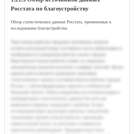
Росстата по благоустройству
Обзор статистических данных Росстата, применимых к
исследованию благоустройства.
Тема благоустройства городских населённых пунктов
остаётся актуальной ввиду постоянного роста урбанизации и
необходимости повышения качества жизни горожан.
Качественное благоустройство влияет на социально-
экономическое развитие регионов и комфорт жителей. Целью
данной работы является проведение экономико-
статистического анализа состояния благоустройства городов
России, с учётом федеральных округов и особенностей
Рязанской области. Работа направлена на систематизацию и
интерпретацию статистических данных Росстата для
выявления ключевых тенденций и проблем. В ходе
исследования будет рассмотрен комплекс показателей,
отражающих уровень благоустройства, произведён
сравнительный анализ по регионам и выдвинуты
практические рекомендации. Предварительно была