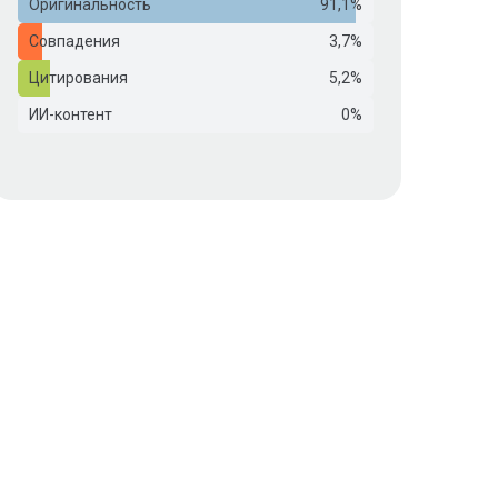
Оригинальность
91,1%
Совпадения
3,7%
Цитирования
5,2%
ИИ-контент
0%