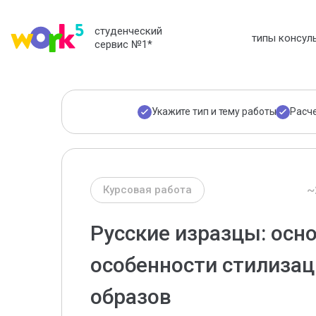
студенческий
типы консул
сервис №1
*
Укажите тип и тему работы
Расч
~
Курсовая работа
Русские изразцы: осн
особенности стилиза
образов