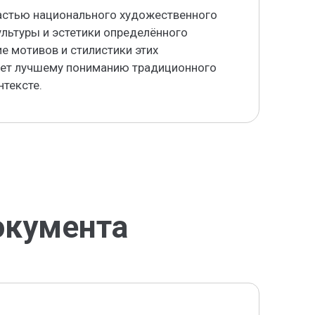
астью национального художественного
льтуры и эстетики определённого
е мотивов и стилистики этих
ует лучшему пониманию традиционного
нтексте.
окумента