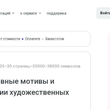
Войт
ьтаций
о сервисе
поддержка
ет стоимости
Оплатите
Заказ готов
25–30 страниц
~35000–38000 символов
овные мотивы и
ции художественных