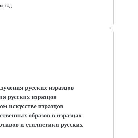
од год
изучения русских изразцов
ия русских изразцов
м искусстве изразцов
ственных образов в изразцах
отивов и стилистики русских