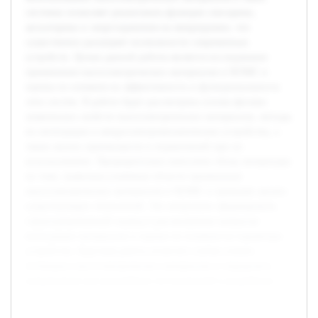
системах позволяет реализовать функции сенсорики,
актуаторики и энергохранения на микроуровне, что
существенно расширяет возможности современных
устройств. Целью данной работы является исследование
применения пьезоэлектрических материалов в МЭМС и
оценка их влияния на эффективность и функциональность
этих систем. В работе будет рассмотрена основа физико-
химических свойств пьезоэлектрических материалов, методы
их интеграции в микроэлектромеханические устройства, а
также анализ преимуществ и ограничений при их
использовании. Предварительно выполнен обзор литературы
по теме, выявлены ключевые области применения
пьезоэлектрических материалов в МЭМС и проведён анализ
существующих технологий. Это позволило сформировать
структурированный подход к рассмотрению вопросов
интеграции материалов и оценке их влияния на параметры
устройства. Курсовая работа позволит глубже понять
потенциал пьезоэлектрических материалов и определить
направления для дальнейших исследований и разработок.