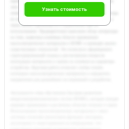
оценка их влияния на эффективность и функциональность
этих систем. В работе будет рассмотрена основа физико-
Узнать стоимость
химических свойств пьезоэлектрических материалов, методы
их интеграции в микроэлектромеханические устройства, а
также анализ преимуществ и ограничений при их
использовании. Предварительно выполнен обзор литературы
по теме, выявлены ключевые области применения
пьезоэлектрических материалов в МЭМС и проведён анализ
существующих технологий. Это позволило сформировать
структурированный подход к рассмотрению вопросов
интеграции материалов и оценке их влияния на параметры
устройства. Курсовая работа позволит глубже понять
потенциал пьезоэлектрических материалов и определить
направления для дальнейших исследований и разработок.
Актуальность темы обусловлена быстрым развитием
микроэлектромеханических систем (МЭМС), которые находят
широкое применение в различных областях техники и науки.
Использование пьезоэлектрических материалов в таких
системах позволяет реализовать функции сенсорики,
актуаторики и энергохранения на микроуровне, что