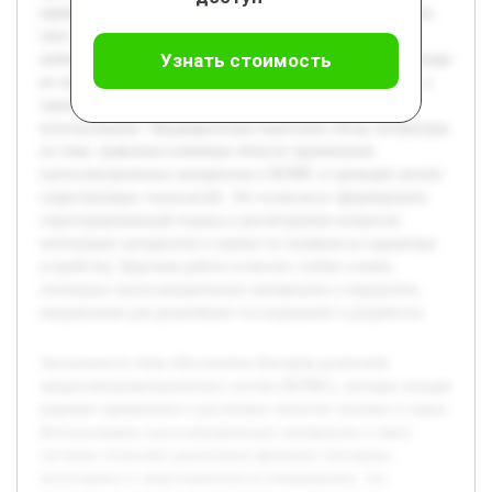
оценка их влияния на эффективность и функциональность
этих систем. В работе будет рассмотрена основа физико-
Узнать стоимость
химических свойств пьезоэлектрических материалов, методы
их интеграции в микроэлектромеханические устройства, а
также анализ преимуществ и ограничений при их
использовании. Предварительно выполнен обзор литературы
по теме, выявлены ключевые области применения
пьезоэлектрических материалов в МЭМС и проведён анализ
существующих технологий. Это позволило сформировать
структурированный подход к рассмотрению вопросов
интеграции материалов и оценке их влияния на параметры
устройства. Курсовая работа позволит глубже понять
потенциал пьезоэлектрических материалов и определить
направления для дальнейших исследований и разработок.
Актуальность темы обусловлена быстрым развитием
микроэлектромеханических систем (МЭМС), которые находят
широкое применение в различных областях техники и науки.
Использование пьезоэлектрических материалов в таких
системах позволяет реализовать функции сенсорики,
актуаторики и энергохранения на микроуровне, что