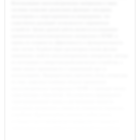
Использование пьезоэлектрических материалов в таких
системах позволяет реализовать функции сенсорики,
актуаторики и энергохранения на микроуровне, что
существенно расширяет возможности современных
устройств. Целью данной работы является исследование
применения пьезоэлектрических материалов в МЭМС и
оценка их влияния на эффективность и функциональность
этих систем. В работе будет рассмотрена основа физико-
химических свойств пьезоэлектрических материалов, методы
их интеграции в микроэлектромеханические устройства, а
также анализ преимуществ и ограничений при их
использовании. Предварительно выполнен обзор литературы
по теме, выявлены ключевые области применения
пьезоэлектрических материалов в МЭМС и проведён анализ
существующих технологий. Это позволило сформировать
структурированный подход к рассмотрению вопросов
интеграции материалов и оценке их влияния на параметры
устройства. Курсовая работа позволит глубже понять
потенциал пьезоэлектрических материалов и определить
направления для дальнейших исследований и разработок.