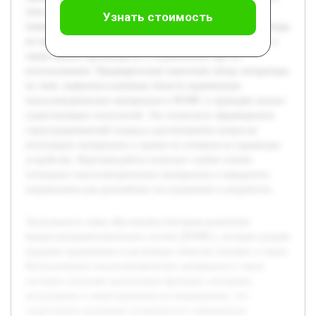
этих систем. В работе будет рассмотрена основа физико-
Узнать стоимость
химических свойств пьезоэлектрических материалов, методы
их интеграции в микроэлектромеханические устройства, а
также анализ преимуществ и ограничений при их
использовании. Предварительно выполнен обзор литературы
по теме, выявлены ключевые области применения
пьезоэлектрических материалов в МЭМС и проведён анализ
существующих технологий. Это позволило сформировать
структурированный подход к рассмотрению вопросов
интеграции материалов и оценке их влияния на параметры
устройства. Курсовая работа позволит глубже понять
потенциал пьезоэлектрических материалов и определить
направления для дальнейших исследований и разработок.
Актуальность темы обусловлена быстрым развитием
микроэлектромеханических систем (МЭМС), которые находят
широкое применение в различных областях техники и науки.
Использование пьезоэлектрических материалов в таких
системах позволяет реализовать функции сенсорики,
актуаторики и энергохранения на микроуровне, что
существенно расширяет возможности современных