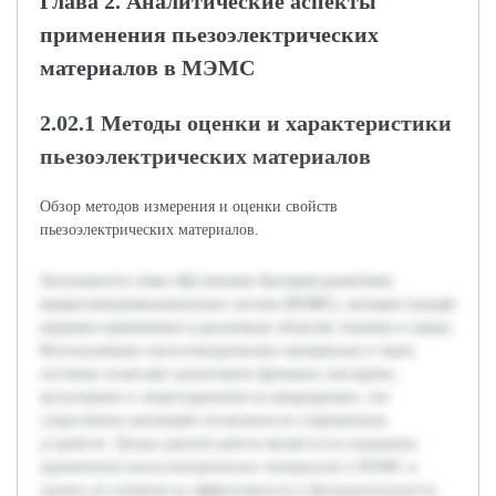
Глава 2. Аналитические аспекты
применения пьезоэлектрических
материалов в МЭМС
2.02.1 Методы оценки и характеристики
пьезоэлектрических материалов
Обзор методов измерения и оценки свойств
пьезоэлектрических материалов.
Актуальность темы обусловлена быстрым развитием
микроэлектромеханических систем (МЭМС), которые находят
широкое применение в различных областях техники и науки.
Использование пьезоэлектрических материалов в таких
системах позволяет реализовать функции сенсорики,
актуаторики и энергохранения на микроуровне, что
существенно расширяет возможности современных
устройств. Целью данной работы является исследование
применения пьезоэлектрических материалов в МЭМС и
оценка их влияния на эффективность и функциональность