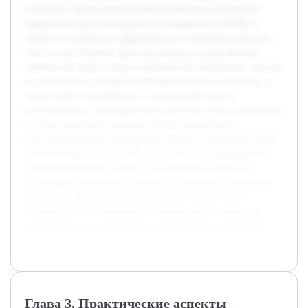
устройств. Целью данной работы является исследование
применения пьезоэлектрических материалов в МЭМС и
оценка их влияния на эффективность и функциональность
этих систем. В работе будет рассмотрена основа физико-
химических свойств пьезоэлектрических материалов, методы
их интеграции в микроэлектромеханические устройства, а
также анализ преимуществ и ограничений при их
использовании. Предварительно выполнен обзор литературы
по теме, выявлены ключевые области применения
пьезоэлектрических материалов в МЭМС и проведён анализ
существующих технологий. Это позволило сформировать
структурированный подход к рассмотрению вопросов
интеграции материалов и оценке их влияния на параметры
устройства. Курсовая работа позволит глубже понять
потенциал пьезоэлектрических материалов и определить
направления для дальнейших исследований и разработок.
Глава 3. Практические аспекты