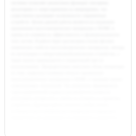
системах позволяет реализовать функции сенсорики,
актуаторики и энергохранения на микроуровне, что
существенно расширяет возможности современных
устройств. Целью данной работы является исследование
применения пьезоэлектрических материалов в МЭМС и
оценка их влияния на эффективность и функциональность
этих систем. В работе будет рассмотрена основа физико-
химических свойств пьезоэлектрических материалов, методы
их интеграции в микроэлектромеханические устройства, а
также анализ преимуществ и ограничений при их
использовании. Предварительно выполнен обзор литературы
по теме, выявлены ключевые области применения
пьезоэлектрических материалов в МЭМС и проведён анализ
существующих технологий. Это позволило сформировать
структурированный подход к рассмотрению вопросов
интеграции материалов и оценке их влияния на параметры
устройства. Курсовая работа позволит глубже понять
потенциал пьезоэлектрических материалов и определить
направления для дальнейших исследований и разработок.