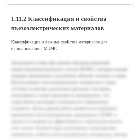
1.11.2 Классификация и свойства
пьезоэлектрических материалов
Классификация и важные свойства материалов для
использования в МЭМС.
Актуальность темы обусловлена быстрым развитием
микроэлектромеханических систем (МЭМС), которые находят
широкое применение в различных областях техники и науки.
Использование пьезоэлектрических материалов в таких
системах позволяет реализовать функции сенсорики,
актуаторики и энергохранения на микроуровне, что
существенно расширяет возможности современных
устройств. Целью данной работы является исследование
применения пьезоэлектрических материалов в МЭМС и
оценка их влияния на эффективность и функциональность
этих систем. В работе будет рассмотрена основа физико-
химических свойств пьезоэлектрических материалов, методы