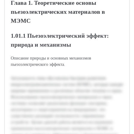
Глава 1. Теоретические основы
пьезоэлектрических материалов в
МЭМС
1.01.1 Пьезоэлектрический эффект:
природа и механизмы
Описание природы и основных механизмов
пьезоэлектрического эффекта.
Актуальность темы обусловлена быстрым развитием
микроэлектромеханических систем (МЭМС), которые находят
широкое применение в различных областях техники и науки.
Использование пьезоэлектрических материалов в таких
системах позволяет реализовать функции сенсорики,
актуаторики и энергохранения на микроуровне, что
существенно расширяет возможности современных
устройств. Целью данной работы является исследование
применения пьезоэлектрических материалов в МЭМС и