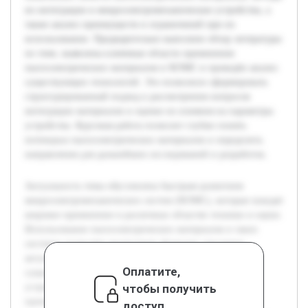
их интеграции в микроэлектромеханические устройства, а
также анализ преимуществ и ограничений при их
использовании. Предварительно выполнен обзор литературы
по теме, выявлены ключевые области применения
пьезоэлектрических материалов в МЭМС и проведён анализ
существующих технологий. Это позволило сформировать
структурированный подход к рассмотрению вопросов
интеграции материалов и оценке их влияния на параметры
устройства. Курсовая работа позволит глубже понять
потенциал пьезоэлектрических материалов и определить
направления для дальнейших исследований и разработок.
Актуальность темы обусловлена быстрым развитием
микроэлектромеханических систем (МЭМС), которые находят
широкое применение в различных областях техники и науки.
Использование пьезоэлектрических материалов в таких
системах позволяет реализовать функции сенсорики,
актуаторики и энергохранения на микроуровне, что
Оплатите,
существенно расширяет возможности современных
чтобы получить
устройств. Целью данной работы является исследование
применения пьезоэлектрических материалов в МЭМС и
доступ