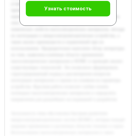
устройств. Целью данной работы является исследование
Узнать стоимость
применения пьезоэлектрических материалов в МЭМС и
оценка их влияния на эффективность и функциональность
этих систем. В работе будет рассмотрена основа физико-
химических свойств пьезоэлектрических материалов, методы
их интеграции в микроэлектромеханические устройства, а
также анализ преимуществ и ограничений при их
использовании. Предварительно выполнен обзор литературы
по теме, выявлены ключевые области применения
пьезоэлектрических материалов в МЭМС и проведён анализ
существующих технологий. Это позволило сформировать
структурированный подход к рассмотрению вопросов
интеграции материалов и оценке их влияния на параметры
устройства. Курсовая работа позволит глубже понять
потенциал пьезоэлектрических материалов и определить
направления для дальнейших исследований и разработок.
Актуальность темы обусловлена быстрым развитием
микроэлектромеханических систем (МЭМС), которые находят
широкое применение в различных областях техники и науки.
Использование пьезоэлектрических материалов в таких