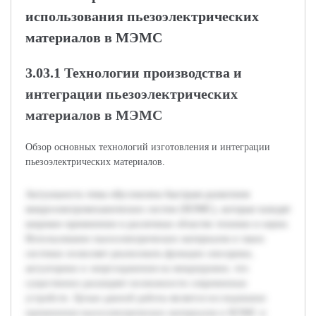
использования пьезоэлектрических
материалов в МЭМС
3.03.1 Технологии производства и
интеграции пьезоэлектрических
материалов в МЭМС
Обзор основных технологий изготовления и интеграции
пьезоэлектрических материалов.
Актуальность темы обусловлена быстрым развитием
микроэлектромеханических систем (МЭМС), которые находят
широкое применение в различных областях техники и науки.
Использование пьезоэлектрических материалов в таких
системах позволяет реализовать функции сенсорики,
актуаторики и энергохранения на микроуровне, что
существенно расширяет возможности современных
устройств. Целью данной работы является исследование
применения пьезоэлектрических материалов в МЭМС и