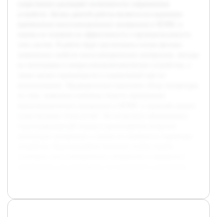
существенно расширяет возможности современных
устройств. Целью данной работы является исследование
применения пьезоэлектрических материалов в МЭМС и
оценка их влияния на эффективность и функциональность
этих систем. В работе будет рассмотрена основа физико-
химических свойств пьезоэлектрических материалов, методы
их интеграции в микроэлектромеханические устройства, а
также анализ преимуществ и ограничений при их
использовании. Предварительно выполнен обзор литературы
по теме, выявлены ключевые области применения
пьезоэлектрических материалов в МЭМС и проведён анализ
существующих технологий. Это позволило сформировать
структурированный подход к рассмотрению вопросов
интеграции материалов и оценке их влияния на параметры
устройства. Курсовая работа позволит глубже понять
потенциал пьезоэлектрических материалов и определить
направления для дальнейших исследований и разработок.