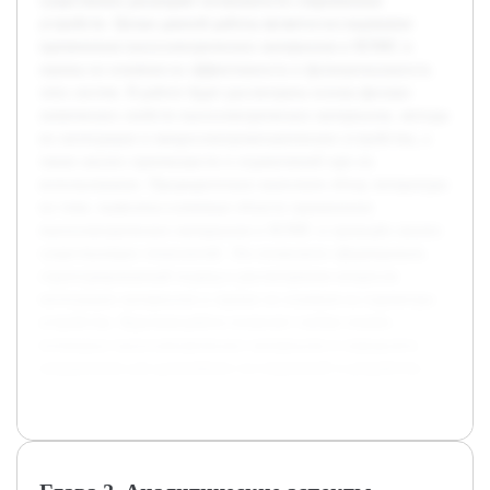
существенно расширяет возможности современных
устройств. Целью данной работы является исследование
применения пьезоэлектрических материалов в МЭМС и
оценка их влияния на эффективность и функциональность
этих систем. В работе будет рассмотрена основа физико-
химических свойств пьезоэлектрических материалов, методы
их интеграции в микроэлектромеханические устройства, а
также анализ преимуществ и ограничений при их
использовании. Предварительно выполнен обзор литературы
по теме, выявлены ключевые области применения
пьезоэлектрических материалов в МЭМС и проведён анализ
существующих технологий. Это позволило сформировать
структурированный подход к рассмотрению вопросов
интеграции материалов и оценке их влияния на параметры
устройства. Курсовая работа позволит глубже понять
потенциал пьезоэлектрических материалов и определить
направления для дальнейших исследований и разработок.