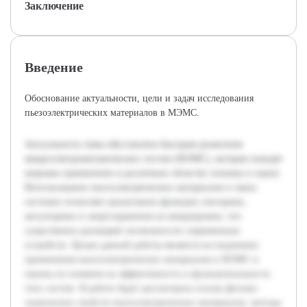
Заключение
Введение
Обоснование актуальности, цели и задач исследования
пьезоэлектрических материалов в МЭМС.
Актуальность темы обусловлена быстрым развитием
микроэлектромеханических систем (МЭМС), которые находят
широкое применение в различных областях техники и науки.
Использование пьезоэлектрических материалов в таких
системах позволяет реализовать функции сенсорики,
актуаторики и энергохранения на микроуровне, что
существенно расширяет возможности современных
устройств. Целью данной работы является исследование
применения пьезоэлектрических материалов в МЭМС и
оценка их влияния на эффективность и функциональность
этих систем. В работе будет рассмотрена основа физико-
химических свойств пьезоэлектрических материалов, методы