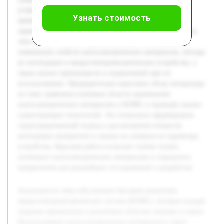
устройств. Целью данной работы является исследование
Узнать стоимость
применения пьезоэлектрических материалов в МЭМС и
оценка их влияния на эффективность и функциональность
этих систем. В работе будет рассмотрена основа физико-
химических свойств пьезоэлектрических материалов, методы
их интеграции в микроэлектромеханические устройства, а
также анализ преимуществ и ограничений при их
использовании. Предварительно выполнен обзор литературы
по теме, выявлены ключевые области применения
пьезоэлектрических материалов в МЭМС и проведён анализ
существующих технологий. Это позволило сформировать
структурированный подход к рассмотрению вопросов
интеграции материалов и оценке их влияния на параметры
устройства. Курсовая работа позволит глубже понять
потенциал пьезоэлектрических материалов и определить
направления для дальнейших исследований и разработок.
Актуальность темы обусловлена быстрым развитием
микроэлектромеханических систем (МЭМС), которые находят
широкое применение в различных областях техники и науки.
Использование пьезоэлектрических материалов в таких