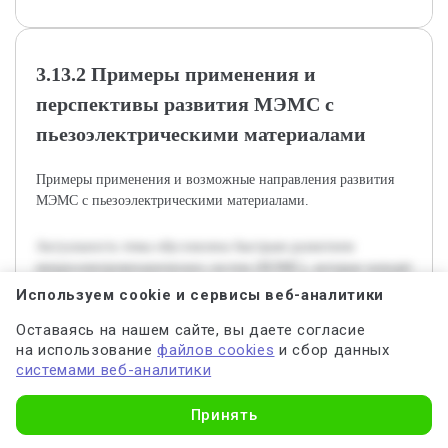
3.13.2 Примеры применения и
перспективы развития МЭМС с
пьезоэлектрическими материалами
Примеры применения и возможные направления развития
МЭМС с пьезоэлектрическими материалами.
Актуальность темы обусловлена быстрым развитием
микроэлектромеханических систем (МЭМС), которые находят
широкое применение в различных областях техники и науки.
Используем cookie и сервисы веб-аналитики
Использование пьезоэлектрических материалов в таких
Оставаясь на нашем сайте, вы даете согласие
системах позволяет реализовать функции сенсорики,
на использование
файлов cookies
и сбор данных
актуаторики и энергохранения на микроуровне, что
системами веб-аналитики
существенно расширяет возможности современных
устройств. Целью данной работы является исследование
Узнать стоимость
Принять
применения пьезоэлектрических материалов в МЭМС и
оценка их влияния на эффективность и функциональность