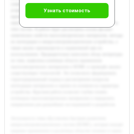
существенно расширяет возможности современных
Узнать стоимость
устройств. Целью данной работы является исследование
применения пьезоэлектрических материалов в МЭМС и
оценка их влияния на эффективность и функциональность
этих систем. В работе будет рассмотрена основа физико-
химических свойств пьезоэлектрических материалов, методы
их интеграции в микроэлектромеханические устройства, а
также анализ преимуществ и ограничений при их
использовании. Предварительно выполнен обзор литературы
по теме, выявлены ключевые области применения
пьезоэлектрических материалов в МЭМС и проведён анализ
существующих технологий. Это позволило сформировать
структурированный подход к рассмотрению вопросов
интеграции материалов и оценке их влияния на параметры
устройства. Курсовая работа позволит глубже понять
потенциал пьезоэлектрических материалов и определить
направления для дальнейших исследований и разработок.
Актуальность темы обусловлена быстрым развитием
микроэлектромеханических систем (МЭМС), которые находят
широкое применение в различных областях техники и науки.