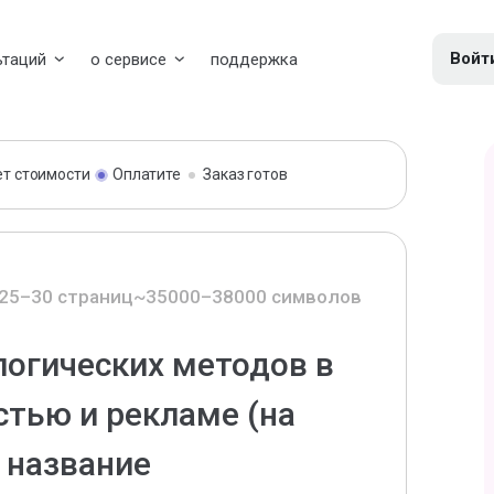
Войт
ьтаций
о сервисе
поддержка
ет стоимости
Оплатите
Заказ готов
25–30 страниц
~35000–38000 символов
огических методов в
стью и рекламе (на
 название