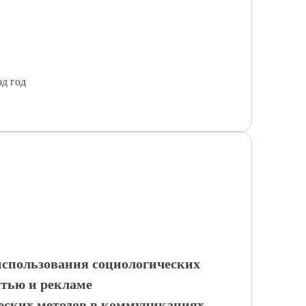
од год
 использования социологических
стью и рекламе
ческих методов в коммуникациях