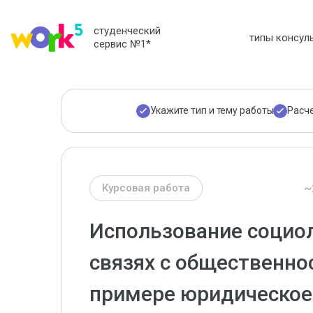
студенческий
типы консул
сервис №1
*
Укажите тип и тему работы
Расч
~
Курсовая работа
Использование социол
связях с общественно
примере юридическое