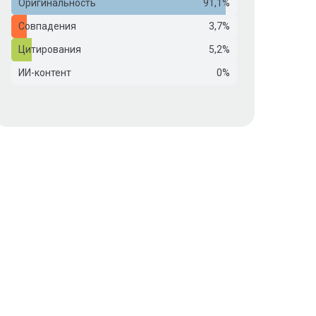
Оригинальность
91,1%
Совпадения
3,7%
Цитирования
5,2%
ИИ-контент
0%