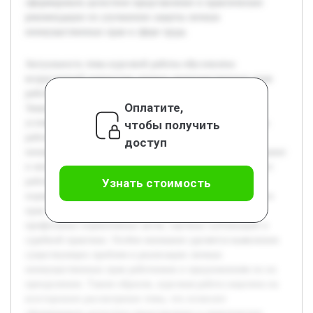
сформировать целостное представление и практические
рекомендации по улучшению защиты личных
неимущественных прав в сфере труда.
Актуальность темы курсовой работы обусловлена
возрастающей важностью личных неимущественных прав
работников в современном трудовом законодательстве.
Оплатите,
Защита этих прав способствует созданию справедливых
условий труда и защите человеческого достоинства. Цель
чтобы получить
работы — исследовать правовые аспекты личных
доступ
неимущественных прав работников, раскрыть их содержание
и механизмы защиты в трудовых отношениях. В процессе
работы будет проведён анализ теоретических подходов,
Узнать стоимость
нормативно-правовой базы и практики применения таких
прав. Предварительная работа включает изучение
профильных нормативных актов, научных публикаций и
судебной практики. Особое внимание уделяется выявлению
существующих проблем в реализации личных
неимущественных прав работников и предложениям по их
преодолению. Таким образом, курсовая работа нацелена на
всестороннее рассмотрение темы, что позволит