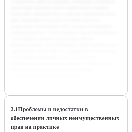
и механизмы защиты в трудовых отношениях. В процессе
работы будет проведён анализ теоретических подходов,
нормативно-правовой базы и практики применения таких
прав. Предварительная работа включает изучение
профильных нормативных актов, научных публикаций и
судебной практики. Особое внимание уделяется выявлению
существующих проблем в реализации личных
неимущественных прав работников и предложениям по их
преодолению. Таким образом, курсовая работа нацелена на
всестороннее рассмотрение темы, что позволит
сформировать целостное представление и практические
рекомендации по улучшению защиты личных
неимущественных прав в сфере труда.
2.1Проблемы и недостатки в
обеспечении личных неимущественных
прав на практике