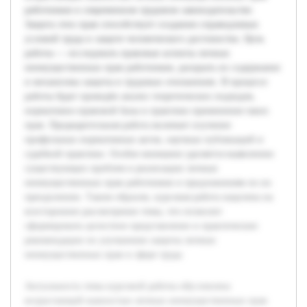
работников в современном трудовом законодательстве.
Защита этих прав способствует созданию справедливых
условий труда и защите человеческого достоинства. Цель
работы — исследовать правовые аспекты личных
неимущественных прав работников, раскрыть их содержание
и механизмы защиты в трудовых отношениях. В процессе
работы будет проведён анализ теоретических подходов,
нормативно-правовой базы и практики применения таких
прав. Предварительная работа включает изучение
профильных нормативных актов, научных публикаций и
судебной практики. Особое внимание уделяется выявлению
существующих проблем в реализации личных
неимущественных прав работников и предложениям по их
преодолению. Таким образом, курсовая работа нацелена на
всестороннее рассмотрение темы, что позволит
сформировать целостное представление и практические
рекомендации по улучшению защиты личных
неимущественных прав в сфере труда.
Актуальность темы курсовой работы обусловлена
возрастающей важностью личных неимущественных прав