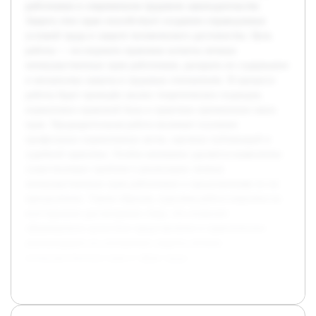
работников в современном трудовом законодательстве.
Защита этих прав способствует созданию справедливых
условий труда и защите человеческого достоинства. Цель
работы — исследовать правовые аспекты личных
неимущественных прав работников, раскрыть их содержание
и механизмы защиты в трудовых отношениях. В процессе
работы будет проведён анализ теоретических подходов,
нормативно-правовой базы и практики применения таких
прав. Предварительная работа включает изучение
профильных нормативных актов, научных публикаций и
судебной практики. Особое внимание уделяется выявлению
существующих проблем в реализации личных
неимущественных прав работников и предложениям по их
преодолению. Таким образом, курсовая работа нацелена на
всестороннее рассмотрение темы, что позволит
сформировать целостное представление и практические
рекомендации по улучшению защиты личных
неимущественных прав в сфере труда.