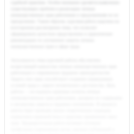
судебной практики. Особое внимание уделяется выявлению
существующих проблем в реализации личных
неимущественных прав работников и предложениям по их
преодолению. Таким образом, курсовая работа нацелена на
всестороннее рассмотрение темы, что позволит
сформировать целостное представление и практические
рекомендации по улучшению защиты личных
неимущественных прав в сфере труда.
Актуальность темы курсовой работы обусловлена
возрастающей важностью личных неимущественных прав
работников в современном трудовом законодательстве.
Защита этих прав способствует созданию справедливых
условий труда и защите человеческого достоинства. Цель
работы — исследовать правовые аспекты личных
неимущественных прав работников, раскрыть их содержание
и механизмы защиты в трудовых отношениях. В процессе
работы будет проведён анализ теоретических подходов,
нормативно-правовой базы и практики применения таких
прав. Предварительная работа включает изучение
профильных нормативных актов, научных публикаций и