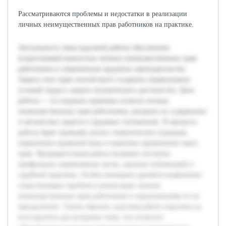
Рассматриваются проблемы и недостатки в реализации
личных неимущественных прав работников на практике.
Актуальность темы курсовой работы обусловлена
возрастающей важностью личных неимущественных прав
работников в современном трудовом законодательстве.
Защита этих прав способствует созданию справедливых
условий труда и защите человеческого достоинства. Цель
работы — исследовать правовые аспекты личных
неимущественных прав работников, раскрыть их содержание
и механизмы защиты в трудовых отношениях. В процессе
работы будет проведён анализ теоретических подходов,
нормативно-правовой базы и практики применения таких
прав. Предварительная работа включает изучение
профильных нормативных актов, научных публикаций и
судебной практики. Особое внимание уделяется выявлению
существующих проблем в реализации личных
неимущественных прав работников и предложениям по их
преодолению. Таким образом, курсовая работа нацелена на
всестороннее рассмотрение темы, что позволит