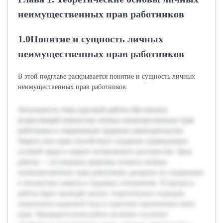
неимущественных прав работников
1.0Понятие и сущность личных
неимущественных прав работников
В этой подглаве раскрывается понятие и сущность личных
неимущественных прав работников.
Актуальность темы курсовой работы обусловлена
возрастающей важностью личных неимущественных прав
работников в современном трудовом законодательстве.
Защита этих прав способствует созданию справедливых
условий труда и защите человеческого достоинства. Цель
работы — исследовать правовые аспекты личных
неимущественных прав работников, раскрыть их содержание
и механизмы защиты в трудовых отношениях. В процессе
работы будет проведён анализ теоретических подходов,
нормативно-правовой базы и практики применения таких
прав. Предварительная работа включает изучение