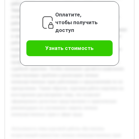
работников в современном трудовом законодательстве.
Защита этих прав способствует созданию справедливых
Оплатите,
условий труда и защите человеческого достоинства. Цель
чтобы получить
работы — исследовать правовые аспекты личных
доступ
неимущественных прав работников, раскрыть их содержание
и механизмы защиты в трудовых отношениях. В процессе
работы будет проведён анализ теоретических подходов,
Узнать стоимость
нормативно-правовой базы и практики применения таких
прав. Предварительная работа включает изучение
профильных нормативных актов, научных публикаций и
судебной практики. Особое внимание уделяется выявлению
существующих проблем в реализации личных
неимущественных прав работников и предложениям по их
преодолению. Таким образом, курсовая работа нацелена на
всестороннее рассмотрение темы, что позволит
сформировать целостное представление и практические
рекомендации по улучшению защиты личных
неимущественных прав в сфере труда.
Актуальность темы курсовой работы обусловлена
возрастающей важностью личных неимущественных прав