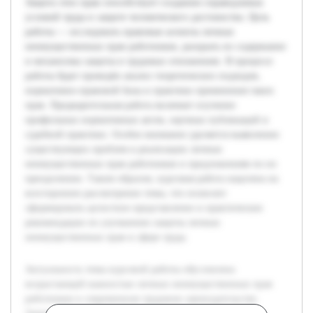
Защита этих прав способствует созданию справедливых
условий труда и защите человеческого достоинства. Цель
работы — исследовать правовые аспекты личных
неимущественных прав работников, раскрыть их содержание
и механизмы защиты в трудовых отношениях. В процессе
работы будет проведён анализ теоретических подходов,
нормативно-правовой базы и практики применения таких
прав. Предварительная работа включает изучение
профильных нормативных актов, научных публикаций и
судебной практики. Особое внимание уделяется выявлению
существующих проблем в реализации личных
неимущественных прав работников и предложениям по их
преодолению. Таким образом, курсовая работа нацелена на
всестороннее рассмотрение темы, что позволит
сформировать целостное представление и практические
рекомендации по улучшению защиты личных
неимущественных прав в сфере труда.
Актуальность темы курсовой работы обусловлена
возрастающей важностью личных неимущественных прав
работников в современном трудовом законодательстве.