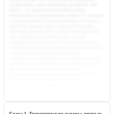
условий труда и защите человеческого достоинства. Цель
работы — исследовать правовые аспекты личных
неимущественных прав работников, раскрыть их содержание
и механизмы защиты в трудовых отношениях. В процессе
работы будет проведён анализ теоретических подходов,
нормативно-правовой базы и практики применения таких
прав. Предварительная работа включает изучение
профильных нормативных актов, научных публикаций и
судебной практики. Особое внимание уделяется выявлению
существующих проблем в реализации личных
неимущественных прав работников и предложениям по их
преодолению. Таким образом, курсовая работа нацелена на
всестороннее рассмотрение темы, что позволит
сформировать целостное представление и практические
рекомендации по улучшению защиты личных
неимущественных прав в сфере труда.
Глава 1. Теоретические основы личных