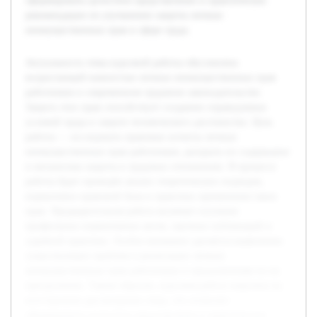
сформировать целостное представление и практические
рекомендации по улучшению защиты личных
неимущественных прав в сфере труда.
Актуальность темы курсовой работы обусловлена
возрастающей важностью личных неимущественных прав
работников в современном трудовом законодательстве.
Защита этих прав способствует созданию справедливых
условий труда и защите человеческого достоинства. Цель
работы — исследовать правовые аспекты личных
неимущественных прав работников, раскрыть их содержание
и механизмы защиты в трудовых отношениях. В процессе
работы будет проведён анализ теоретических подходов,
нормативно-правовой базы и практики применения таких
прав. Предварительная работа включает изучение
профильных нормативных актов, научных публикаций и
судебной практики. Особое внимание уделяется выявлению
существующих проблем в реализации личных
неимущественных прав работников и предложениям по их
преодолению. Таким образом, курсовая работа нацелена на
всестороннее рассмотрение темы, что позволит
сформировать целостное представление и практические