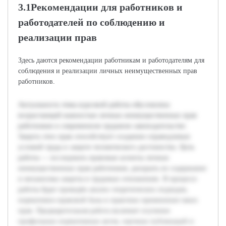
3.1Рекомендации для работников и
работодателей по соблюдению и
реализации прав
Здесь даются рекомендации работникам и работодателям для
соблюдения и реализации личных неимущественных прав
работников.
Актуальность темы курсовой работы обусловлена
возрастающей важностью личных неимущественных прав
работников в современном трудовом законодательстве.
Защита этих прав способствует созданию справедливых
условий труда и защите человеческого достоинства. Цель
работы — исследовать правовые аспекты личных
неимущественных прав работников, раскрыть их содержание
и механизмы защиты в трудовых отношениях. В процессе
работы будет проведён анализ теоретических подходов,
нормативно-правовой базы и практики применения таких
прав. Предварительная работа включает изучение
профильных нормативных актов, научных публикаций и