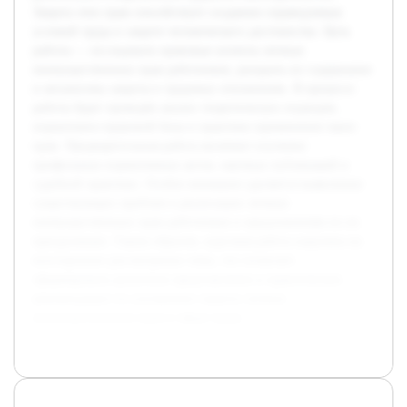
Защита этих прав способствует созданию справедливых
условий труда и защите человеческого достоинства. Цель
работы — исследовать правовые аспекты личных
неимущественных прав работников, раскрыть их содержание
и механизмы защиты в трудовых отношениях. В процессе
работы будет проведён анализ теоретических подходов,
нормативно-правовой базы и практики применения таких
прав. Предварительная работа включает изучение
профильных нормативных актов, научных публикаций и
судебной практики. Особое внимание уделяется выявлению
существующих проблем в реализации личных
неимущественных прав работников и предложениям по их
преодолению. Таким образом, курсовая работа нацелена на
всестороннее рассмотрение темы, что позволит
сформировать целостное представление и практические
рекомендации по улучшению защиты личных
неимущественных прав в сфере труда.