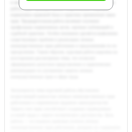
и механизмы защиты в трудовых отношениях. В процессе
работы будет проведён анализ теоретических подходов,
нормативно-правовой базы и практики применения таких
прав. Предварительная работа включает изучение
профильных нормативных актов, научных публикаций и
судебной практики. Особое внимание уделяется выявлению
существующих проблем в реализации личных
неимущественных прав работников и предложениям по их
преодолению. Таким образом, курсовая работа нацелена на
всестороннее рассмотрение темы, что позволит
сформировать целостное представление и практические
рекомендации по улучшению защиты личных
неимущественных прав в сфере труда.
Актуальность темы курсовой работы обусловлена
возрастающей важностью личных неимущественных прав
работников в современном трудовом законодательстве.
Защита этих прав способствует созданию справедливых
условий труда и защите человеческого достоинства. Цель
работы — исследовать правовые аспекты личных
неимущественных прав работников, раскрыть их содержание