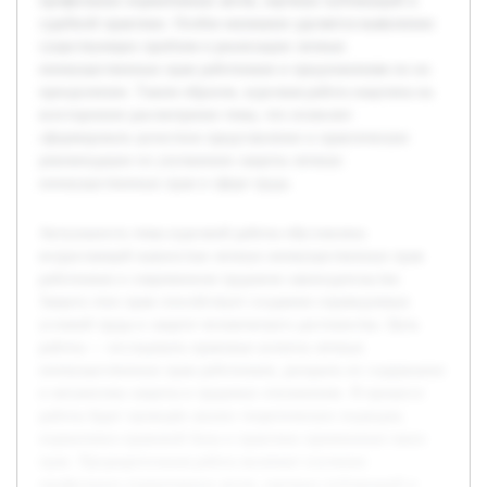
профильных нормативных актов, научных публикаций и
судебной практики. Особое внимание уделяется выявлению
существующих проблем в реализации личных
неимущественных прав работников и предложениям по их
преодолению. Таким образом, курсовая работа нацелена на
всестороннее рассмотрение темы, что позволит
сформировать целостное представление и практические
рекомендации по улучшению защиты личных
неимущественных прав в сфере труда.
Актуальность темы курсовой работы обусловлена
возрастающей важностью личных неимущественных прав
работников в современном трудовом законодательстве.
Защита этих прав способствует созданию справедливых
условий труда и защите человеческого достоинства. Цель
работы — исследовать правовые аспекты личных
неимущественных прав работников, раскрыть их содержание
и механизмы защиты в трудовых отношениях. В процессе
работы будет проведён анализ теоретических подходов,
нормативно-правовой базы и практики применения таких
прав. Предварительная работа включает изучение
профильных нормативных актов, научных публикаций и