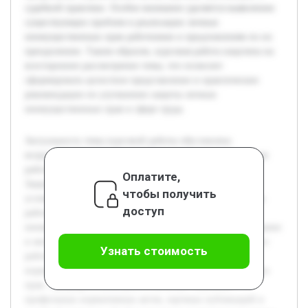
судебной практики. Особое внимание уделяется выявлению
существующих проблем в реализации личных
неимущественных прав работников и предложениям по их
преодолению. Таким образом, курсовая работа нацелена на
всестороннее рассмотрение темы, что позволит
сформировать целостное представление и практические
рекомендации по улучшению защиты личных
неимущественных прав в сфере труда.
Актуальность темы курсовой работы обусловлена
возрастающей важностью личных неимущественных прав
работников в современном трудовом законодательстве.
Оплатите,
Защита этих прав способствует созданию справедливых
чтобы получить
условий труда и защите человеческого достоинства. Цель
доступ
работы — исследовать правовые аспекты личных
неимущественных прав работников, раскрыть их содержание
и механизмы защиты в трудовых отношениях. В процессе
Узнать стоимость
работы будет проведён анализ теоретических подходов,
нормативно-правовой базы и практики применения таких
прав. Предварительная работа включает изучение
профильных нормативных актов, научных публикаций и