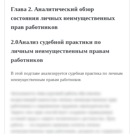
Глава 2. Аналитический обзор
состояния личных неимущественных
прав работников
2.0Анализ судебной практики по
личным неимущественным правам
работников
В этой подглаве анализируется судебная практика по личным
неимущественным правам работников.
Актуальность темы курсовой работы обусловлена
возрастающей важностью личных неимущественных прав
работников в современном трудовом законодательстве.
Защита этих прав способствует созданию справедливых
условий труда и защите человеческого достоинства. Цель
работы — исследовать правовые аспекты личных
неимущественных прав работников, раскрыть их содержание