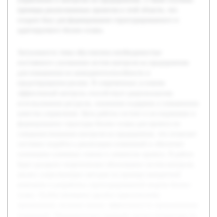
примеры реализованных проектов в этой области, что
создало базу для формирования структурированного и
адаптируемого бизнес-плана.
Актуальность темы обусловлена необходимостью
постоянного улучшения систем контроля на предприятиях
для повышения их конкурентоспособности и
предотвращения рисков. В современных условиях
эффективный контроль способствует рациональному
использованию ресурсов, снижению издержек и повышению
качества управления. Цель работы состоит в исследовании и
формировании структуры бизнес-плана для проекта по
совершенствованию контроля на предприятии, что позволит
системно подойти к реализации изменений и обеспечит
понимание ключевых этапов и элементов проекта. В работе
будет раскрыто теоретическое обоснование систем контроля,
анализ существующих методов на примере конкретной
компании и разработка структурированной модели бизнес-
плана. Особое внимание уделено практическому
применению, включая оценку эффективности предложенных
изменений. Предварительно проведён анализ литературы по