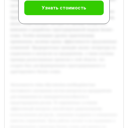
системно подойти к реализации изменений и обеспечит
Узнать стоимость
понимание ключевых этапов и элементов проекта. В работе
будет раскрыто теоретическое обоснование систем контроля,
анализ существующих методов на примере конкретной
компании и разработка структурированной модели бизнес-
плана. Особое внимание уделено практическому
применению, включая оценку эффективности предложенных
изменений. Предварительно проведён анализ литературы по
управлению и контролю на предприятиях, а также изучены
примеры реализованных проектов в этой области, что
создало базу для формирования структурированного и
адаптируемого бизнес-плана.
Актуальность темы обусловлена необходимостью
постоянного улучшения систем контроля на предприятиях
для повышения их конкурентоспособности и
предотвращения рисков. В современных условиях
эффективный контроль способствует рациональному
использованию ресурсов, снижению издержек и повышению
качества управления. Цель работы состоит в исследовании и
формировании структуры бизнес-плана для проекта по