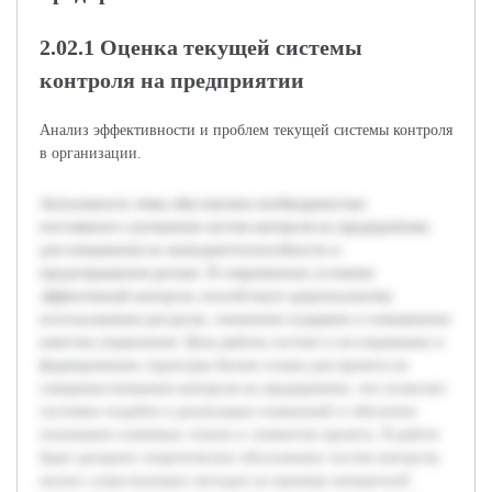
2.02.1 Оценка текущей системы
контроля на предприятии
Анализ эффективности и проблем текущей системы контроля
в организации.
Актуальность темы обусловлена необходимостью
постоянного улучшения систем контроля на предприятиях
для повышения их конкурентоспособности и
предотвращения рисков. В современных условиях
эффективный контроль способствует рациональному
использованию ресурсов, снижению издержек и повышению
качества управления. Цель работы состоит в исследовании и
формировании структуры бизнес-плана для проекта по
совершенствованию контроля на предприятии, что позволит
системно подойти к реализации изменений и обеспечит
понимание ключевых этапов и элементов проекта. В работе
будет раскрыто теоретическое обоснование систем контроля,
анализ существующих методов на примере конкретной