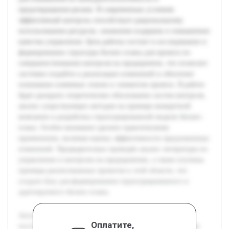
предотвращения рисков. В современных условиях
эффективный контроль способствует рациональному
использованию ресурсов, снижению издержек и повышению
качества управления. Цель работы состоит в исследовании и
формировании структуры бизнес-плана для проекта по
совершенствованию контроля на предприятии, что позволит
системно подойти к реализации изменений и обеспечит
понимание ключевых этапов и элементов проекта. В работе
будет раскрыто теоретическое обоснование систем контроля,
анализ существующих методов на примере конкретной
компании и разработка структурированной модели бизнес-
плана. Особое внимание уделено практическому
применению, включая оценку эффективности предложенных
изменений. Предварительно проведён анализ литературы по
управлению и контролю на предприятиях, а также изучены
примеры реализованных проектов в этой области, что
создало базу для формирования структурированного и
адаптируемого бизнес-плана.
Актуальность темы обусловлена необходимостью
Оплатите,
постоянного улучшения систем контроля на предприятиях