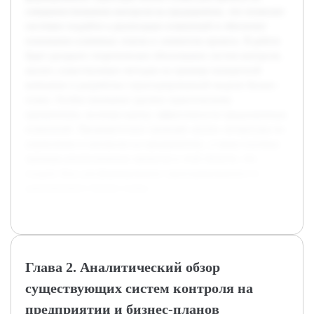
совершенствованию контроля на предприятии, что позволит
системно подойти к реализации изменений и обеспечит
понимание ключевых этапов и элементов проекта. В работе
будет раскрыто теоретическое обоснование систем контроля,
анализ существующих методов на примере конкретной
компании и разработка структурированной модели бизнес-
плана. Особое внимание уделено практическому
применению, включая оценку эффективности предложенных
изменений. Предварительно проведён анализ литературы по
управлению и контролю на предприятиях, а также изучены
примеры реализованных проектов в этой области, что
создало базу для формирования структурированного и
адаптируемого бизнес-плана.
Глава 2. Аналитический обзор
существующих систем контроля на
предприятии и бизнес-планов