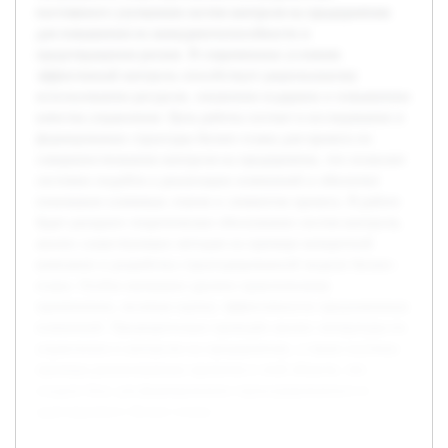
постоянного улучшения систем контроля на предприятиях
для повышения их конкурентоспособности и
предотвращения рисков. В современных условиях
эффективный контроль способствует рациональному
использованию ресурсов, снижению издержек и повышению
качества управления. Цель работы состоит в исследовании и
формировании структуры бизнес-плана для проекта по
совершенствованию контроля на предприятии, что позволит
системно подойти к реализации изменений и обеспечит
понимание ключевых этапов и элементов проекта. В работе
будет раскрыто теоретическое обоснование систем контроля,
анализ существующих методов на примере конкретной
компании и разработка структурированной модели бизнес-
плана. Особое внимание уделено практическому
применению, включая оценку эффективности предложенных
изменений. Предварительно проведён анализ литературы по
управлению и контролю на предприятиях, а также изучены
примеры реализованных проектов в этой области, что
создало базу для формирования структурированного и
адаптируемого бизнес-плана.