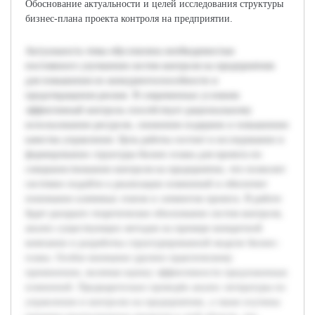
Обоснование актуальности и целей исследования структуры
бизнес-плана проекта контроля на предприятии.
Актуальность темы обусловлена необходимостью
постоянного улучшения систем контроля на предприятиях
для повышения их конкурентоспособности и
предотвращения рисков. В современных условиях
эффективный контроль способствует рациональному
использованию ресурсов, снижению издержек и повышению
качества управления. Цель работы состоит в исследовании и
формировании структуры бизнес-плана для проекта по
совершенствованию контроля на предприятии, что позволит
системно подойти к реализации изменений и обеспечит
понимание ключевых этапов и элементов проекта. В работе
будет раскрыто теоретическое обоснование систем контроля,
анализ существующих методов на примере конкретной
компании и разработка структурированной модели бизнес-
плана. Особое внимание уделено практическому
применению, включая оценку эффективности предложенных
изменений. Предварительно проведён анализ литературы по
управлению и контролю на предприятиях, а также изучены