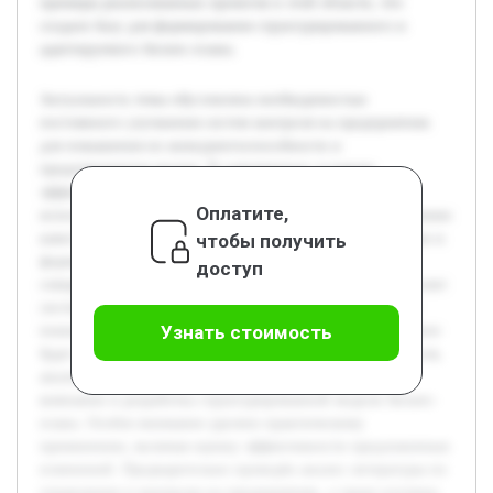
примеры реализованных проектов в этой области, что
создало базу для формирования структурированного и
адаптируемого бизнес-плана.
Актуальность темы обусловлена необходимостью
постоянного улучшения систем контроля на предприятиях
для повышения их конкурентоспособности и
предотвращения рисков. В современных условиях
эффективный контроль способствует рациональному
Оплатите,
использованию ресурсов, снижению издержек и повышению
чтобы получить
качества управления. Цель работы состоит в исследовании и
формировании структуры бизнес-плана для проекта по
доступ
совершенствованию контроля на предприятии, что позволит
системно подойти к реализации изменений и обеспечит
Узнать стоимость
понимание ключевых этапов и элементов проекта. В работе
будет раскрыто теоретическое обоснование систем контроля,
анализ существующих методов на примере конкретной
компании и разработка структурированной модели бизнес-
плана. Особое внимание уделено практическому
применению, включая оценку эффективности предложенных
изменений. Предварительно проведён анализ литературы по
управлению и контролю на предприятиях, а также изучены