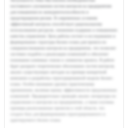
Актуальность темы обусловлена необходимостью
постоянного улучшения систем контроля на предприятиях
для повышения их конкурентоспособности и
предотвращения рисков. В современных условиях
эффективный контроль способствует рациональному
использованию ресурсов, снижению издержек и повышению
качества управления. Цель работы состоит в исследовании и
формировании структуры бизнес-плана для проекта по
совершенствованию контроля на предприятии, что позволит
системно подойти к реализации изменений и обеспечит
понимание ключевых этапов и элементов проекта. В работе
будет раскрыто теоретическое обоснование систем контроля,
анализ существующих методов на примере конкретной
компании и разработка структурированной модели бизнес-
плана. Особое внимание уделено практическому
применению, включая оценку эффективности предложенных
изменений. Предварительно проведён анализ литературы по
управлению и контролю на предприятиях, а также изучены
примеры реализованных проектов в этой области, что
создало базу для формирования структурированного и
адаптируемого бизнес-плана.