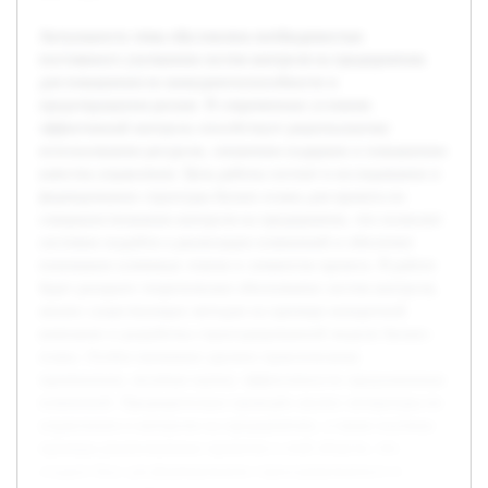
Актуальность темы обусловлена необходимостью
постоянного улучшения систем контроля на предприятиях
для повышения их конкурентоспособности и
предотвращения рисков. В современных условиях
эффективный контроль способствует рациональному
использованию ресурсов, снижению издержек и повышению
качества управления. Цель работы состоит в исследовании и
формировании структуры бизнес-плана для проекта по
совершенствованию контроля на предприятии, что позволит
системно подойти к реализации изменений и обеспечит
понимание ключевых этапов и элементов проекта. В работе
будет раскрыто теоретическое обоснование систем контроля,
анализ существующих методов на примере конкретной
компании и разработка структурированной модели бизнес-
плана. Особое внимание уделено практическому
применению, включая оценку эффективности предложенных
изменений. Предварительно проведён анализ литературы по
управлению и контролю на предприятиях, а также изучены
примеры реализованных проектов в этой области, что
создало базу для формирования структурированного и