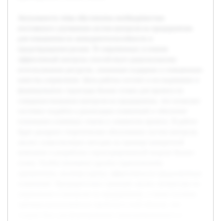
Актуальность темы обусловлена необходимостью
постоянного улучшения систем контроля на предприятиях
для повышения их конкурентоспособности и
предотвращения рисков. В современных условиях
эффективный контроль способствует рациональному
использованию ресурсов, снижению издержек и повышению
качества управления. Цель работы состоит в исследовании и
формировании структуры бизнес-плана для проекта по
совершенствованию контроля на предприятии, что позволит
системно подойти к реализации изменений и обеспечит
понимание ключевых этапов и элементов проекта. В работе
будет раскрыто теоретическое обоснование систем контроля,
анализ существующих методов на примере конкретной
компании и разработка структурированной модели бизнес-
плана. Особое внимание уделено практическому
применению, включая оценку эффективности предложенных
изменений. Предварительно проведён анализ литературы по
управлению и контролю на предприятиях, а также изучены
примеры реализованных проектов в этой области, что
создало базу для формирования структурированного и