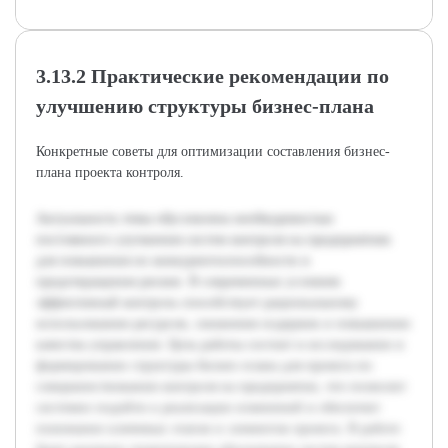
3.13.2 Практические рекомендации по
улучшению структуры бизнес-плана
Конкретные советы для оптимизации составления бизнес-
плана проекта контроля.
Актуальность темы обусловлена необходимостью
постоянного улучшения систем контроля на предприятиях
для повышения их конкурентоспособности и
предотвращения рисков. В современных условиях
эффективный контроль способствует рациональному
использованию ресурсов, снижению издержек и повышению
качества управления. Цель работы состоит в исследовании и
формировании структуры бизнес-плана для проекта по
совершенствованию контроля на предприятии, что позволит
системно подойти к реализации изменений и обеспечит
понимание ключевых этапов и элементов проекта. В работе