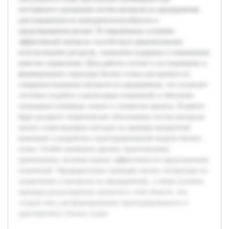
постоянного улучшения систем контроля на предприятиях
для повышения их конкурентоспособности и
предотвращения рисков. В современных условиях
эффективный контроль способствует рациональному
использованию ресурсов, снижению издержек и повышению
качества управления. Цель работы состоит в исследовании и
формировании структуры бизнес-плана для проекта по
совершенствованию контроля на предприятии, что позволит
системно подойти к реализации изменений и обеспечит
понимание ключевых этапов и элементов проекта. В работе
будет раскрыто теоретическое обоснование систем контроля,
анализ существующих методов на примере конкретной
компании и разработка структурированной модели бизнес-
плана. Особое внимание уделено практическому
применению, включая оценку эффективности предложенных
изменений. Предварительно проведён анализ литературы по
управлению и контролю на предприятиях, а также изучены
примеры реализованных проектов в этой области, что
создало базу для формирования структурированного и
адаптируемого бизнес-плана.