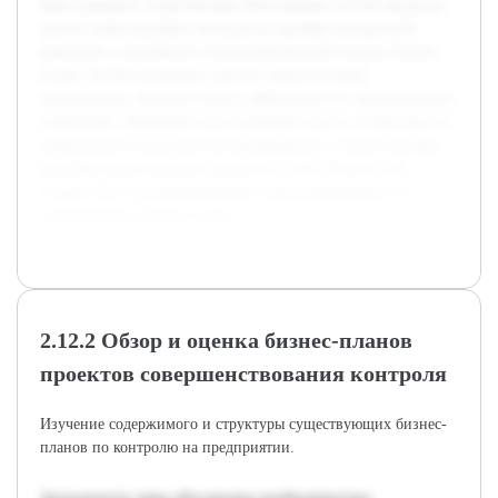
будет раскрыто теоретическое обоснование систем контроля,
анализ существующих методов на примере конкретной
компании и разработка структурированной модели бизнес-
плана. Особое внимание уделено практическому
применению, включая оценку эффективности предложенных
изменений. Предварительно проведён анализ литературы по
управлению и контролю на предприятиях, а также изучены
примеры реализованных проектов в этой области, что
создало базу для формирования структурированного и
адаптируемого бизнес-плана.
2.12.2 Обзор и оценка бизнес-планов
проектов совершенствования контроля
Изучение содержимого и структуры существующих бизнес-
планов по контролю на предприятии.