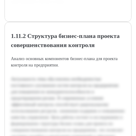
адаптируемого бизнес-плана.
1.11.2 Структура бизнес-плана проекта
совершенствования контроля
Анализ основных компонентов бизнес-плана для проекта
контроля на предприятии.
Актуальность темы обусловлена необходимостью
постоянного улучшения систем контроля на предприятиях
для повышения их конкурентоспособности и
предотвращения рисков. В современных условиях
эффективный контроль способствует рациональному
использованию ресурсов, снижению издержек и повышению
качества управления. Цель работы состоит в исследовании и
формировании структуры бизнес-плана для проекта по
совершенствованию контроля на предприятии, что позволит