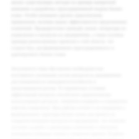
анализ существующих методов на примере конкретной
компании и разработка структурированной модели бизнес-
плана. Особое внимание уделено практическому
применению, включая оценку эффективности предложенных
изменений. Предварительно проведён анализ литературы по
управлению и контролю на предприятиях, а также изучены
примеры реализованных проектов в этой области, что
создало базу для формирования структурированного и
адаптируемого бизнес-плана.
Актуальность темы обусловлена необходимостью
постоянного улучшения систем контроля на предприятиях
для повышения их конкурентоспособности и
предотвращения рисков. В современных условиях
эффективный контроль способствует рациональному
использованию ресурсов, снижению издержек и повышению
качества управления. Цель работы состоит в исследовании и
формировании структуры бизнес-плана для проекта по
совершенствованию контроля на предприятии, что позволит
системно подойти к реализации изменений и обеспечит
понимание ключевых этапов и элементов проекта. В работе