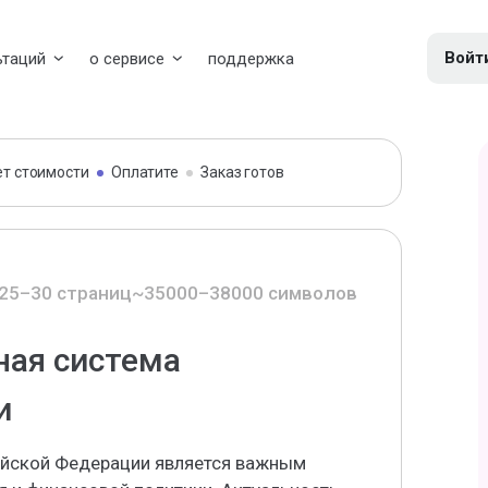
Войт
ьтаций
о сервисе
поддержка
ет стоимости
Оплатите
Заказ готов
25–30 страниц
~35000–38000 символов
ая система
и
йской Федерации является важным