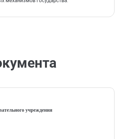
х механизмов государства.
окумента
вательного учреждения