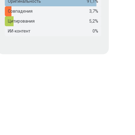
Оригинальность
91,1%
Совпадения
3,7%
Цитирования
5,2%
ИИ-контент
0%