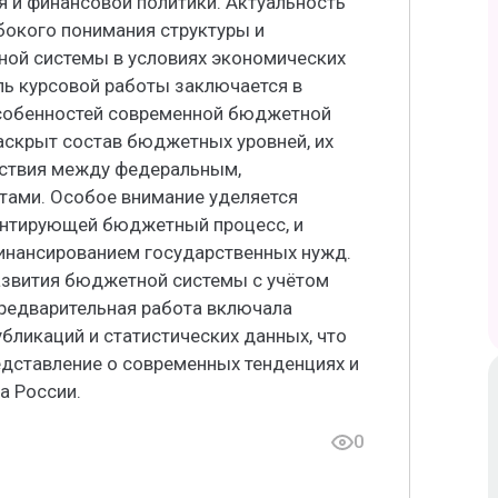
 и финансовой политики. Актуальность
окого понимания структуры и
ой системы в условиях экономических
ль курсовой работы заключается в
особенностей современной бюджетной
аскрыт состав бюджетных уровней, их
йствия между федеральным,
ами. Особое внимание уделяется
ентирующей бюджетный процесс, и
финансированием государственных нужд.
азвития бюджетной системы с учётом
редварительная работа включала
убликаций и статистических данных, что
дставление о современных тенденциях и
а России.
0