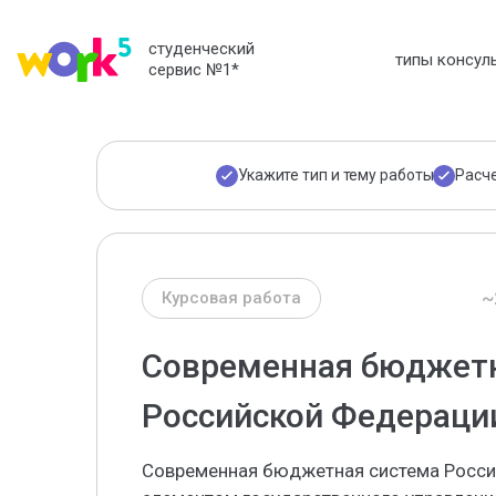
студенческий
типы консул
сервис №1
*
Укажите тип и тему работы
Расч
~
Курсовая работа
Современная бюджетн
Российской Федераци
Современная бюджетная система Росси