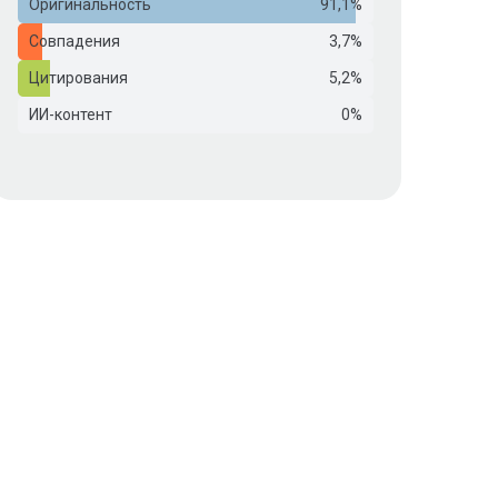
Оригинальность
91,1%
Совпадения
3,7%
Цитирования
5,2%
ИИ-контент
0%