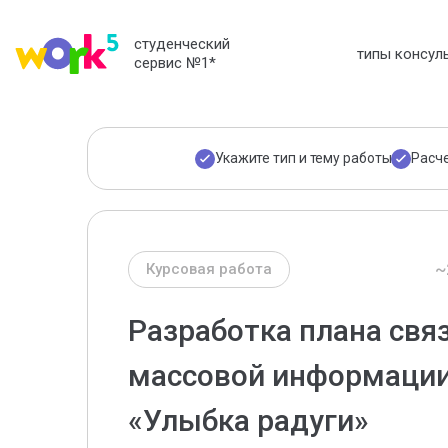
студенческий
типы консул
сервис №1
*
Укажите тип и тему работы
Расч
~
Курсовая работа
Разработка плана свя
массовой информации
«Улыбка радуги»