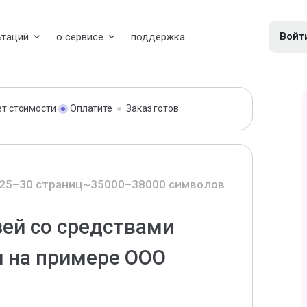
Войт
ьтаций
о сервисе
поддержка
ет стоимости
Оплатите
Заказ готов
25–30 страниц
~35000–38000 символов
зей со средствами
 на примере ООО