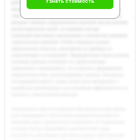
Узнать стоимость
работе будет рассмотрена теория стратегического
менеджмента, а также функции менеджеров в различных
этапах разработки и реализации стратегии. В работе будет
раскрыто значение управленческих решений для достижения
организационных целей, исследованы методы
взаимодействия между менеджерами и механизмы принятия
стратегических решений. Особое внимание уделено
практическим аспектам, показанным на примерах из
существующих исследований. Предварительно были изучены
основные научные источники по стратегическому
управлению и менеджменту, что позволило сформировать
теоретическую базу для последующего анализа. Результаты
исследования помогут лучше понять роль менеджеров и
разработать рекомендации для повышения эффективности их
участия в стратегическом развитии.
Актуальность темы исследования обусловлена возрастанием
роли менеджеров в обеспечении конкурентоспособности
компаний через стратегическое управление. В современных
условиях быстро меняющейся экономической среды
способность менеджеров принимать верные стратегические