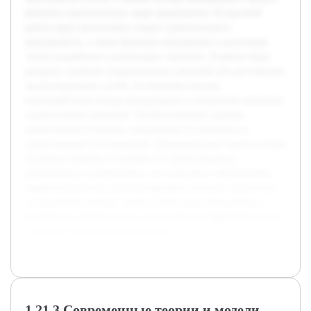
решения стратегических задач предприятия. В курсовой
работе будет рассмотрена теория стратегического
менеджмента, а также функции менеджеров в различных
этапах разработки и реализации стратегии. В работе будет
раскрыто значение управленческих решений для достижения
организационных целей, исследованы методы
взаимодействия между менеджерами и механизмы принятия
стратегических решений. Особое внимание уделено
практическим аспектам, показанным на примерах из
существующих исследований. Предварительно были изучены
основные научные источники по стратегическому
управлению и менеджменту, что позволило сформировать
теоретическую базу для последующего анализа. Результаты
исследования помогут лучше понять роль менеджеров и
разработать рекомендации для повышения эффективности их
участия в стратегическом развитии.
1.21.3 Современные теории и модели