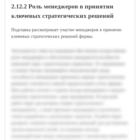
2.12.2 Роль менеджеров в принятии
ключевых стратегических решений
Подглавка рассматривает участие менеджеров в принятии
ключевых стратегических решений фирмы.
Актуальность темы исследования обусловлена возрастанием
роли менеджеров в обеспечении конкурентоспособности
компаний через стратегическое управление. В современных
условиях быстро меняющейся экономической среды
способность менеджеров принимать верные стратегические
решения становится главной предпосылкой успеха фирмы.
Цель работы состоит в оценке вклада менеджеров в процесс
решения стратегических задач предприятия. В курсовой
работе будет рассмотрена теория стратегического
менеджмента, а также функции менеджеров в различных
этапах разработки и реализации стратегии. В работе будет
раскрыто значение управленческих решений для достижения
организационных целей, исследованы методы
взаимодействия между менеджерами и механизмы принятия