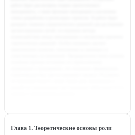
работе будет рассмотрена теория стратегического
менеджмента, а также функции менеджеров в различных
этапах разработки и реализации стратегии. В работе будет
раскрыто значение управленческих решений для достижения
организационных целей, исследованы методы
взаимодействия между менеджерами и механизмы принятия
стратегических решений. Особое внимание уделено
практическим аспектам, показанным на примерах из
существующих исследований. Предварительно были изучены
основные научные источники по стратегическому
управлению и менеджменту, что позволило сформировать
теоретическую базу для последующего анализа. Результаты
исследования помогут лучше понять роль менеджеров и
разработать рекомендации для повышения эффективности их
участия в стратегическом развитии.
Глава 1. Теоретические основы роли