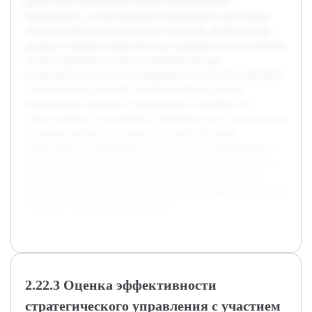
работе будет рассмотрена теория стратегического
менеджмента, а также функции менеджеров в различных
этапах разработки и реализации стратегии. В работе будет
раскрыто значение управленческих решений для достижения
организационных целей, исследованы методы
взаимодействия между менеджерами и механизмы принятия
стратегических решений. Особое внимание уделено
практическим аспектам, показанным на примерах из
существующих исследований. Предварительно были изучены
основные научные источники по стратегическому
управлению и менеджменту, что позволило сформировать
теоретическую базу для последующего анализа. Результаты
исследования помогут лучше понять роль менеджеров и
разработать рекомендации для повышения эффективности их
участия в стратегическом развитии.
2.22.3 Оценка эффективности
стратегического управления с участием