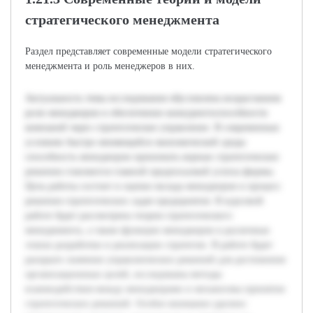
стратегического менеджмента
Раздел представляет современные модели стратегического
менеджмента и роль менеджеров в них.
Актуальность темы исследования обусловлена возрастанием
роли менеджеров в обеспечении конкурентоспособности
компаний через стратегическое управление. В современных
условиях быстро меняющейся экономической среды
способность менеджеров принимать верные стратегические
решения становится главной предпосылкой успеха фирмы.
Цель работы состоит в оценке вклада менеджеров в процесс
решения стратегических задач предприятия. В курсовой
работе будет рассмотрена теория стратегического
менеджмента, а также функции менеджеров в различных
этапах разработки и реализации стратегии. В работе будет
раскрыто значение управленческих решений для достижения
организационных целей, исследованы методы
взаимодействия между менеджерами и механизмы принятия
стратегических решений. Особое внимание уделено