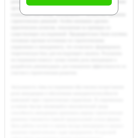
раскрыто значение управленческих решений для достижения
организационных целей, исследованы методы
взаимодействия между менеджерами и механизмы принятия
стратегических решений. Особое внимание уделено
практическим аспектам, показанным на примерах из
существующих исследований. Предварительно были изучены
основные научные источники по стратегическому
управлению и менеджменту, что позволило сформировать
теоретическую базу для последующего анализа. Результаты
исследования помогут лучше понять роль менеджеров и
разработать рекомендации для повышения эффективности их
участия в стратегическом развитии.
Актуальность темы исследования обусловлена возрастанием
роли менеджеров в обеспечении конкурентоспособности
компаний через стратегическое управление. В современных
условиях быстро меняющейся экономической среды
способность менеджеров принимать верные стратегические
решения становится главной предпосылкой успеха фирмы.
Цель работы состоит в оценке вклада менеджеров в процесс
решения стратегических задач предприятия. В курсовой