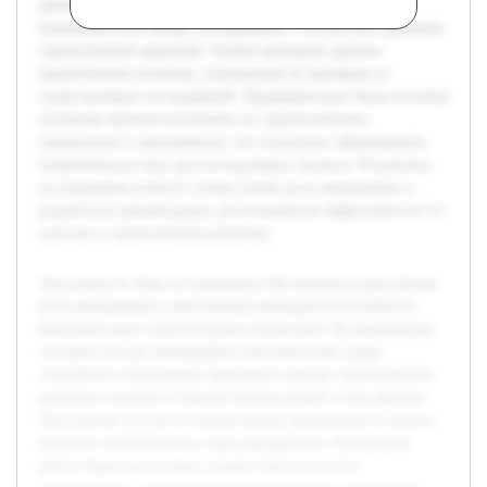
организационных целей, исследованы методы
взаимодействия между менеджерами и механизмы принятия
стратегических решений. Особое внимание уделено
практическим аспектам, показанным на примерах из
существующих исследований. Предварительно были изучены
основные научные источники по стратегическому
управлению и менеджменту, что позволило сформировать
теоретическую базу для последующего анализа. Результаты
исследования помогут лучше понять роль менеджеров и
разработать рекомендации для повышения эффективности их
участия в стратегическом развитии.
Актуальность темы исследования обусловлена возрастанием
роли менеджеров в обеспечении конкурентоспособности
компаний через стратегическое управление. В современных
условиях быстро меняющейся экономической среды
способность менеджеров принимать верные стратегические
решения становится главной предпосылкой успеха фирмы.
Цель работы состоит в оценке вклада менеджеров в процесс
решения стратегических задач предприятия. В курсовой
работе будет рассмотрена теория стратегического