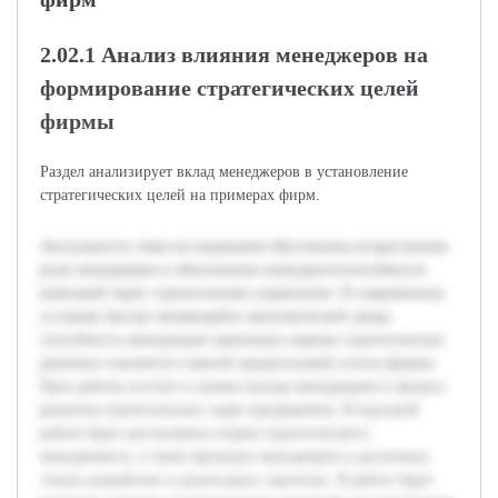
2.02.1 Анализ влияния менеджеров на
формирование стратегических целей
фирмы
Раздел анализирует вклад менеджеров в установление
стратегических целей на примерах фирм.
Актуальность темы исследования обусловлена возрастанием
роли менеджеров в обеспечении конкурентоспособности
компаний через стратегическое управление. В современных
условиях быстро меняющейся экономической среды
способность менеджеров принимать верные стратегические
решения становится главной предпосылкой успеха фирмы.
Цель работы состоит в оценке вклада менеджеров в процесс
решения стратегических задач предприятия. В курсовой
работе будет рассмотрена теория стратегического
менеджмента, а также функции менеджеров в различных
этапах разработки и реализации стратегии. В работе будет