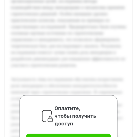
организационных целей, исследованы методы
взаимодействия между менеджерами и механизмы принятия
стратегических решений. Особое внимание уделено
практическим аспектам, показанным на примерах из
существующих исследований. Предварительно были изучены
основные научные источники по стратегическому
управлению и менеджменту, что позволило сформировать
теоретическую базу для последующего анализа. Результаты
исследования помогут лучше понять роль менеджеров и
разработать рекомендации для повышения эффективности их
участия в стратегическом развитии.
Актуальность темы исследования обусловлена возрастанием
роли менеджеров в обеспечении конкурентоспособности
компаний через стратегическое управление. В современных
условиях быстро меняющейся экономической среды
способность менеджеров принимать верные стратегические
Оплатите,
решения становится главной предпосылкой успеха фирмы.
чтобы получить
Цель работы состоит в оценке вклада менеджеров в процесс
доступ
решения стратегических задач предприятия. В курсовой
работе будет рассмотрена теория стратегического