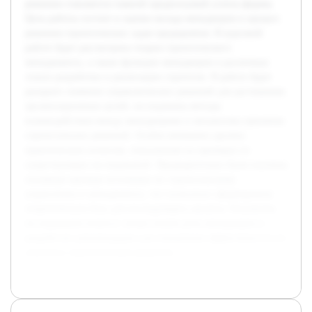
решения становится главной предпосылкой успеха фирмы.
Цель работы состоит в оценке вклада менеджеров в процесс
решения стратегических задач предприятия. В курсовой
работе будет рассмотрена теория стратегического
менеджмента, а также функции менеджеров в различных
этапах разработки и реализации стратегии. В работе будет
раскрыто значение управленческих решений для достижения
организационных целей, исследованы методы
взаимодействия между менеджерами и механизмы принятия
стратегических решений. Особое внимание уделено
практическим аспектам, показанным на примерах из
существующих исследований. Предварительно были изучены
основные научные источники по стратегическому
управлению и менеджменту, что позволило сформировать
теоретическую базу для последующего анализа. Результаты
исследования помогут лучше понять роль менеджеров и
разработать рекомендации для повышения эффективности их
участия в стратегическом развитии.