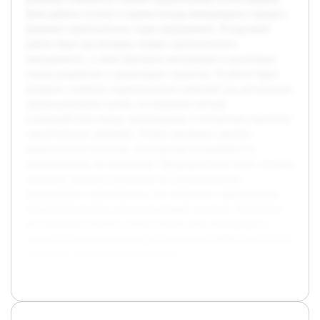
Цель работы состоит в оценке вклада менеджеров в процесс
решения стратегических задач предприятия. В курсовой
работе будет рассмотрена теория стратегического
менеджмента, а также функции менеджеров в различных
этапах разработки и реализации стратегии. В работе будет
раскрыто значение управленческих решений для достижения
организационных целей, исследованы методы
взаимодействия между менеджерами и механизмы принятия
стратегических решений. Особое внимание уделено
практическим аспектам, показанным на примерах из
существующих исследований. Предварительно были изучены
основные научные источники по стратегическому
управлению и менеджменту, что позволило сформировать
теоретическую базу для последующего анализа. Результаты
исследования помогут лучше понять роль менеджеров и
разработать рекомендации для повышения эффективности их
участия в стратегическом развитии.