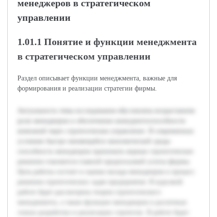
менеджеров в стратегическом
управлении
1.01.1 Понятие и функции менеджмента
в стратегическом управлении
Раздел описывает функции менеджмента, важные для
формирования и реализации стратегии фирмы.
Актуальность темы исследования обусловлена возрастанием
роли менеджеров в обеспечении конкурентоспособности
компаний через стратегическое управление. В современных
условиях быстро меняющейся экономической среды
способность менеджеров принимать верные стратегические
решения становится главной предпосылкой успеха фирмы.
Цель работы состоит в оценке вклада менеджеров в процесс
решения стратегических задач предприятия. В курсовой
работе будет рассмотрена теория стратегического
менеджмента, а также функции менеджеров в различных
этапах разработки и реализации стратегии. В работе будет