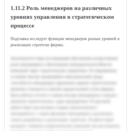
1.11.2 Роль менеджеров на различных
уровнях управления в стратегическом
процессе
Подглавка исследует функции менеджеров разных уровней в
реализации стратегии фирмы.
Актуальность темы исследования обусловлена возрастанием
роли менеджеров в обеспечении конкурентоспособности
компаний через стратегическое управление. В современных
условиях быстро меняющейся экономической среды
способность менеджеров принимать верные стратегические
решения становится главной предпосылкой успеха фирмы.
Цель работы состоит в оценке вклада менеджеров в процесс
решения стратегических задач предприятия. В курсовой
работе будет рассмотрена теория стратегического
менеджмента, а также функции менеджеров в различных
этапах разработки и реализации стратегии. В работе будет
раскрыто значение управленческих решений для достижения