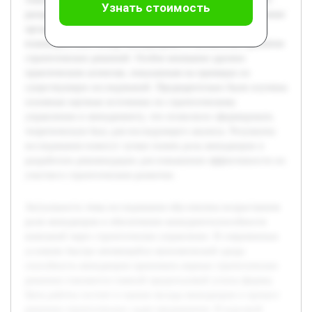
Узнать стоимость
раскрыто значение управленческих решений для достижения
организационных целей, исследованы методы
взаимодействия между менеджерами и механизмы принятия
стратегических решений. Особое внимание уделено
практическим аспектам, показанным на примерах из
существующих исследований. Предварительно были изучены
основные научные источники по стратегическому
управлению и менеджменту, что позволило сформировать
теоретическую базу для последующего анализа. Результаты
исследования помогут лучше понять роль менеджеров и
разработать рекомендации для повышения эффективности их
участия в стратегическом развитии.
Актуальность темы исследования обусловлена возрастанием
роли менеджеров в обеспечении конкурентоспособности
компаний через стратегическое управление. В современных
условиях быстро меняющейся экономической среды
способность менеджеров принимать верные стратегические
решения становится главной предпосылкой успеха фирмы.
Цель работы состоит в оценке вклада менеджеров в процесс
решения стратегических задач предприятия. В курсовой