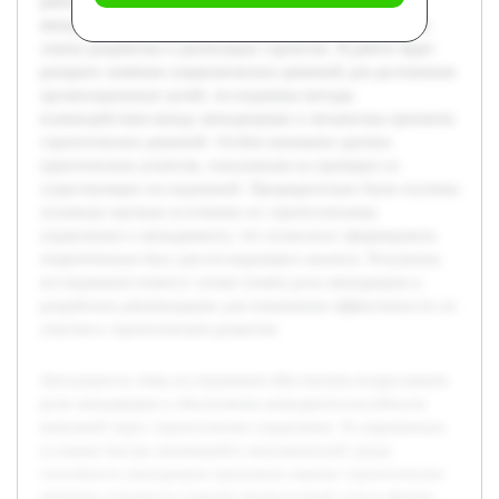
работе будет рассмотрена теория стратегического
менеджмента, а также функции менеджеров в различных
этапах разработки и реализации стратегии. В работе будет
раскрыто значение управленческих решений для достижения
организационных целей, исследованы методы
взаимодействия между менеджерами и механизмы принятия
стратегических решений. Особое внимание уделено
практическим аспектам, показанным на примерах из
существующих исследований. Предварительно были изучены
основные научные источники по стратегическому
управлению и менеджменту, что позволило сформировать
теоретическую базу для последующего анализа. Результаты
исследования помогут лучше понять роль менеджеров и
разработать рекомендации для повышения эффективности их
участия в стратегическом развитии.
Актуальность темы исследования обусловлена возрастанием
роли менеджеров в обеспечении конкурентоспособности
компаний через стратегическое управление. В современных
условиях быстро меняющейся экономической среды
способность менеджеров принимать верные стратегические
решения становится главной предпосылкой успеха фирмы.