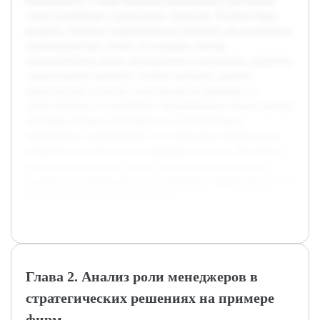
менеджмента, а также функции менеджеров в различных
этапах разработки и реализации стратегии. В работе будет
раскрыто значение управленческих решений для достижения
организационных целей, исследованы методы
взаимодействия между менеджерами и механизмы принятия
стратегических решений. Особое внимание уделено
практическим аспектам, показанным на примерах из
существующих исследований. Предварительно были изучены
основные научные источники по стратегическому
управлению и менеджменту, что позволило сформировать
теоретическую базу для последующего анализа. Результаты
исследования помогут лучше понять роль менеджеров и
разработать рекомендации для повышения эффективности их
участия в стратегическом развитии.
Глава 2. Анализ роли менеджеров в
стратегических решениях на примере
фирм