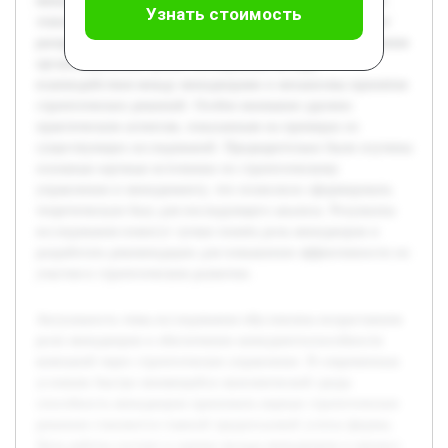
менеджмента, а также функции менеджеров в различных
Узнать стоимость
этапах разработки и реализации стратегии. В работе будет
раскрыто значение управленческих решений для достижения
организационных целей, исследованы методы
взаимодействия между менеджерами и механизмы принятия
стратегических решений. Особое внимание уделено
практическим аспектам, показанным на примерах из
существующих исследований. Предварительно были изучены
основные научные источники по стратегическому
управлению и менеджменту, что позволило сформировать
теоретическую базу для последующего анализа. Результаты
исследования помогут лучше понять роль менеджеров и
разработать рекомендации для повышения эффективности их
участия в стратегическом развитии.
Актуальность темы исследования обусловлена возрастанием
роли менеджеров в обеспечении конкурентоспособности
компаний через стратегическое управление. В современных
условиях быстро меняющейся экономической среды
способность менеджеров принимать верные стратегические
решения становится главной предпосылкой успеха фирмы.
Цель работы состоит в оценке вклада менеджеров в процесс