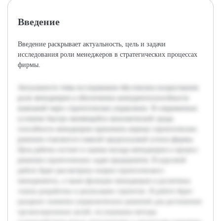
Введение
Введение раскрывает актуальность, цель и задачи
исследования роли менеджеров в стратегических процессах
фирмы.
Актуальность темы исследования обусловлена возрастанием
роли менеджеров в обеспечении конкурентоспособности
компаний через стратегическое управление. В современных
условиях быстро меняющейся экономической среды
способность менеджеров принимать верные стратегические
решения становится главной предпосылкой успеха фирмы.
Цель работы состоит в оценке вклада менеджеров в процесс
решения стратегических задач предприятия. В курсовой
работе будет рассмотрена теория стратегического
менеджмента, а также функции менеджеров в различных
этапах разработки и реализации стратегии. В работе будет
раскрыто значение управленческих решений для достижения
организационных целей, исследованы методы