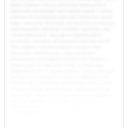
является важным аспектом обеспечения безопасности и
надёжности эксплуатации транспортных средств. С учётом
особенностей конструкции тормозных механизмов данной
марки, правильное техническое обслуживание способствует
предотвращению аварийных ситуаций и продлевает срок
службы компонентов. Цель данной курсовой работы —
исследовать специфику обслуживания тормозных систем
Volvo, выявить и проанализировать ключевые этапы
технического обслуживания, а также рассмотреть
рекомендации производителя. В работе будет раскрыта
теория устройства тормозных систем, основные виды
профилактического и текущего ремонта, а также типичные
неисправности и методы их устранения. Предварительно
проведён обзор технической документации производителя,
изучены стандарты обслуживания и современные методы
диагностики. Также рассмотрены практические примеры из
сервисной практики, что позволит сформировать
обобщённые рекомендации для профессионалов автосервиса
и автолюбителей.