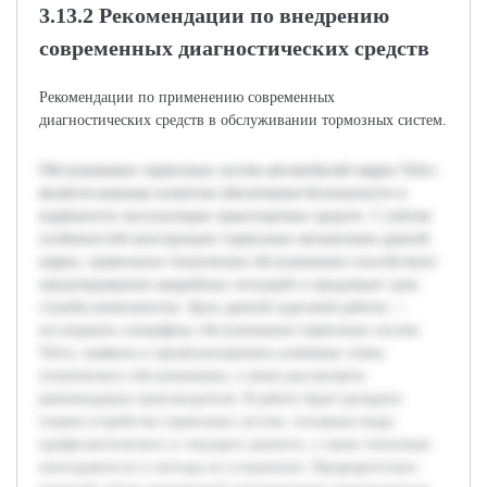
3.13.2 Рекомендации по внедрению
современных диагностических средств
Рекомендации по применению современных
диагностических средств в обслуживании тормозных систем.
Обслуживание тормозных систем автомобилей марки Volvo
является важным аспектом обеспечения безопасности и
надёжности эксплуатации транспортных средств. С учётом
особенностей конструкции тормозных механизмов данной
марки, правильное техническое обслуживание способствует
предотвращению аварийных ситуаций и продлевает срок
службы компонентов. Цель данной курсовой работы —
исследовать специфику обслуживания тормозных систем
Volvo, выявить и проанализировать ключевые этапы
технического обслуживания, а также рассмотреть
рекомендации производителя. В работе будет раскрыта
теория устройства тормозных систем, основные виды
профилактического и текущего ремонта, а также типичные
неисправности и методы их устранения. Предварительно