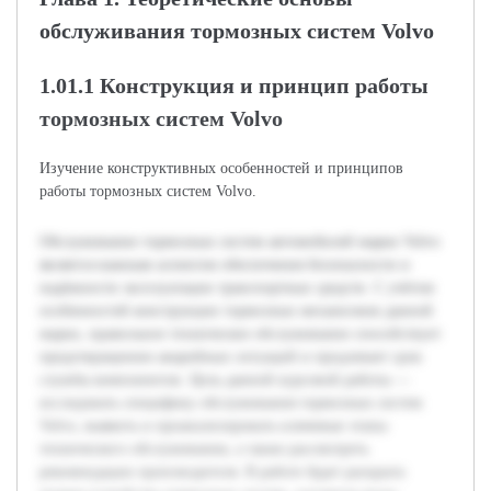
обслуживания тормозных систем Volvo
1.01.1 Конструкция и принцип работы
тормозных систем Volvo
Изучение конструктивных особенностей и принципов
работы тормозных систем Volvo.
Обслуживание тормозных систем автомобилей марки Volvo
является важным аспектом обеспечения безопасности и
надёжности эксплуатации транспортных средств. С учётом
особенностей конструкции тормозных механизмов данной
марки, правильное техническое обслуживание способствует
предотвращению аварийных ситуаций и продлевает срок
службы компонентов. Цель данной курсовой работы —
исследовать специфику обслуживания тормозных систем
Volvo, выявить и проанализировать ключевые этапы
технического обслуживания, а также рассмотреть
рекомендации производителя. В работе будет раскрыта