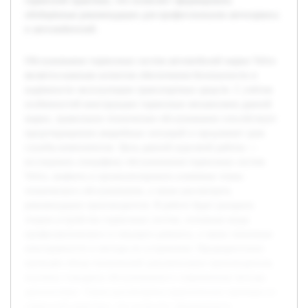
сервисной практики, что позволит сформировать
обобщённые рекомендации для профессионалов автосервиса
и автолюбителей.
Обслуживание тормозных систем автомобилей марки Volvo
является важным аспектом обеспечения безопасности и
надёжности эксплуатации транспортных средств. С учётом
особенностей конструкции тормозных механизмов данной
марки, правильное техническое обслуживание способствует
предотвращению аварийных ситуаций и продлевает срок
службы компонентов. Цель данной курсовой работы —
исследовать специфику обслуживания тормозных систем
Volvo, выявить и проанализировать ключевые этапы
технического обслуживания, а также рассмотреть
рекомендации производителя. В работе будет раскрыта
теория устройства тормозных систем, основные виды
профилактического и текущего ремонта, а также типичные
неисправности и методы их устранения. Предварительно
проведён обзор технической документации производителя,
изучены стандарты обслуживания и современные методы
диагностики. Также рассмотрены практические примеры из
сервисной практики, что позволит сформировать