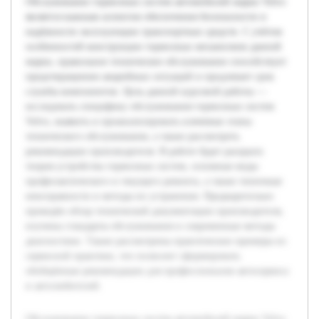
Обслуживание тормозных систем автомобилей марки Volvo
является важным аспектом обеспечения безопасности и
надёжности эксплуатации транспортных средств. С учётом
особенностей конструкции тормозных механизмов данной
марки, правильное техническое обслуживание способствует
предотвращению аварийных ситуаций и продлевает срок
службы компонентов. Цель данной курсовой работы —
исследовать специфику обслуживания тормозных систем
Volvo, выявить и проанализировать ключевые этапы
технического обслуживания, а также рассмотреть
рекомендации производителя. В работе будет раскрыта
теория устройства тормозных систем, основные виды
профилактического и текущего ремонта, а также типичные
неисправности и методы их устранения. Предварительно
проведён обзор технической документации производителя,
изучены стандарты обслуживания и современные методы
диагностики. Также рассмотрены практические примеры из
сервисной практики, что позволит сформировать
обобщённые рекомендации для профессионалов автосервиса
и автолюбителей.
Обслуживание тормозных систем автомобилей марки Volvo