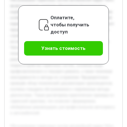
является важным аспектом обеспечения безопасности и
надёжности эксплуатации транспортных средств. С учётом
Оплатите,
особенностей конструкции тормозных механизмов данной
марки, правильное техническое обслуживание способствует
чтобы получить
предотвращению аварийных ситуаций и продлевает срок
доступ
службы компонентов. Цель данной курсовой работы —
исследовать специфику обслуживания тормозных систем
Volvo, выявить и проанализировать ключевые этапы
Узнать стоимость
технического обслуживания, а также рассмотреть
рекомендации производителя. В работе будет раскрыта
теория устройства тормозных систем, основные виды
профилактического и текущего ремонта, а также типичные
неисправности и методы их устранения. Предварительно
проведён обзор технической документации производителя,
изучены стандарты обслуживания и современные методы
диагностики. Также рассмотрены практические примеры из
сервисной практики, что позволит сформировать
обобщённые рекомендации для профессионалов автосервиса
и автолюбителей.
Обслуживание тормозных систем автомобилей марки Volvo