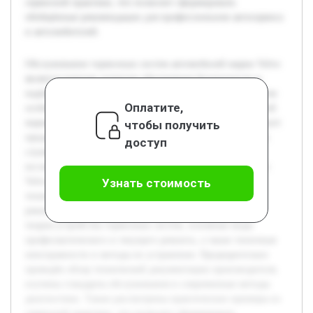
сервисной практики, что позволит сформировать
обобщённые рекомендации для профессионалов автосервиса
и автолюбителей.
Обслуживание тормозных систем автомобилей марки Volvo
является важным аспектом обеспечения безопасности и
надёжности эксплуатации транспортных средств. С учётом
Оплатите,
особенностей конструкции тормозных механизмов данной
марки, правильное техническое обслуживание способствует
чтобы получить
предотвращению аварийных ситуаций и продлевает срок
доступ
службы компонентов. Цель данной курсовой работы —
исследовать специфику обслуживания тормозных систем
Volvo, выявить и проанализировать ключевые этапы
Узнать стоимость
технического обслуживания, а также рассмотреть
рекомендации производителя. В работе будет раскрыта
теория устройства тормозных систем, основные виды
профилактического и текущего ремонта, а также типичные
неисправности и методы их устранения. Предварительно
проведён обзор технической документации производителя,
изучены стандарты обслуживания и современные методы
диагностики. Также рассмотрены практические примеры из