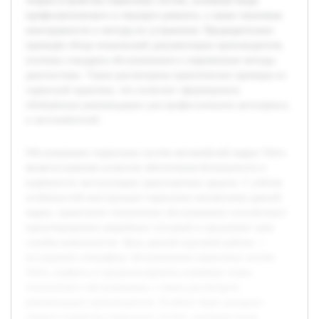
теория устройства тормозных систем, основные виды
профилактического и текущего ремонта, а также типичные
неисправности и методы их устранения. Предварительно
проведён обзор технической документации производителя,
изучены стандарты обслуживания и современные методы
диагностики. Также рассмотрены практические примеры из
сервисной практики, что позволит сформировать
обобщённые рекомендации для профессионалов автосервиса
и автолюбителей.
Обслуживание тормозных систем автомобилей марки Volvo
является важным аспектом обеспечения безопасности и
надёжности эксплуатации транспортных средств. С учётом
особенностей конструкции тормозных механизмов данной
марки, правильное техническое обслуживание способствует
предотвращению аварийных ситуаций и продлевает срок
службы компонентов. Цель данной курсовой работы —
исследовать специфику обслуживания тормозных систем
Volvo, выявить и проанализировать ключевые этапы
технического обслуживания, а также рассмотреть
рекомендации производителя. В работе будет раскрыта
теория устройства тормозных систем, основные виды