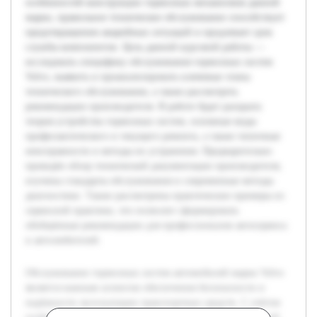
особенностей конструкции тормозных механизмов данной
марки, правильное техническое обслуживание способствует
предотвращению аварийных ситуаций и продлевает срок
службы компонентов. Цель данной курсовой работы —
исследовать специфику обслуживания тормозных систем
Volvo, выявить и проанализировать ключевые этапы
технического обслуживания, а также рассмотреть
рекомендации производителя. В работе будет раскрыта
теория устройства тормозных систем, основные виды
профилактического и текущего ремонта, а также типичные
неисправности и методы их устранения. Предварительно
проведён обзор технической документации производителя,
изучены стандарты обслуживания и современные методы
диагностики. Также рассмотрены практические примеры из
сервисной практики, что позволит сформировать
обобщённые рекомендации для профессионалов автосервиса
и автолюбителей.
Обслуживание тормозных систем автомобилей марки Volvo
является важным аспектом обеспечения безопасности и
надёжности эксплуатации транспортных средств. С учётом