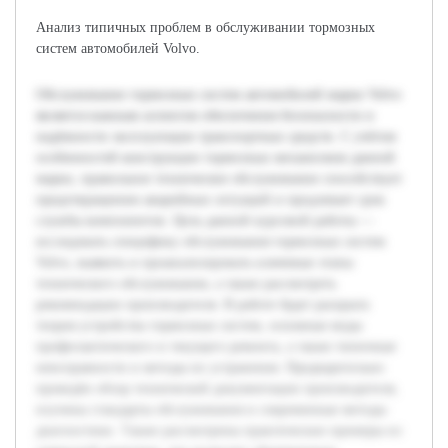
Анализ типичных проблем в обслуживании тормозных
систем автомобилей Volvo.
Обслуживание тормозных систем автомобилей марки Volvo
является важным аспектом обеспечения безопасности и
надёжности эксплуатации транспортных средств. С учётом
особенностей конструкции тормозных механизмов данной
марки, правильное техническое обслуживание способствует
предотвращению аварийных ситуаций и продлевает срок
службы компонентов. Цель данной курсовой работы —
исследовать специфику обслуживания тормозных систем
Volvo, выявить и проанализировать ключевые этапы
технического обслуживания, а также рассмотреть
рекомендации производителя. В работе будет раскрыта
теория устройства тормозных систем, основные виды
профилактического и текущего ремонта, а также типичные
неисправности и методы их устранения. Предварительно
проведён обзор технической документации производителя,
изучены стандарты обслуживания и современные методы
диагностики. Также рассмотрены практические примеры из