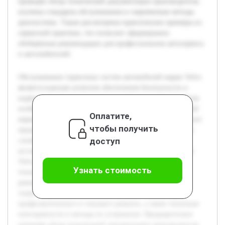
проведён обзор технической документации производителя,
изучены стандарты обслуживания и современные методы
диагностики. Также рассмотрены практические примеры из
сервисной практики, что позволит сформировать
обобщённые рекомендации для профессионалов автосервиса
и автолюбителей.
Обслуживание тормозных систем автомобилей марки Volvo
является важным аспектом обеспечения безопасности и
надёжности эксплуатации транспортных средств. С учётом
особенностей конструкции тормозных механизмов данной
Оплатите,
марки, правильное техническое обслуживание способствует
чтобы получить
предотвращению аварийных ситуаций и продлевает срок
доступ
службы компонентов. Цель данной курсовой работы —
исследовать специфику обслуживания тормозных систем
Volvo, выявить и проанализировать ключевые этапы
Узнать стоимость
технического обслуживания, а также рассмотреть
рекомендации производителя. В работе будет раскрыта
теория устройства тормозных систем, основные виды
профилактического и текущего ремонта, а также типичные
неисправности и методы их устранения. Предварительно
проведён обзор технической документации производителя,