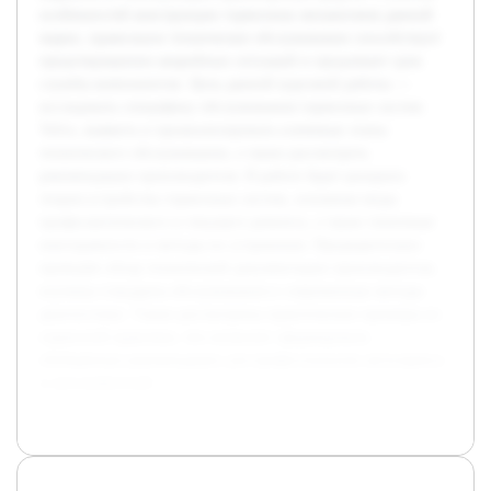
особенностей конструкции тормозных механизмов данной
марки, правильное техническое обслуживание способствует
предотвращению аварийных ситуаций и продлевает срок
службы компонентов. Цель данной курсовой работы —
исследовать специфику обслуживания тормозных систем
Volvo, выявить и проанализировать ключевые этапы
технического обслуживания, а также рассмотреть
рекомендации производителя. В работе будет раскрыта
теория устройства тормозных систем, основные виды
профилактического и текущего ремонта, а также типичные
неисправности и методы их устранения. Предварительно
проведён обзор технической документации производителя,
изучены стандарты обслуживания и современные методы
диагностики. Также рассмотрены практические примеры из
сервисной практики, что позволит сформировать
обобщённые рекомендации для профессионалов автосервиса
и автолюбителей.