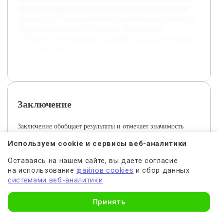
изучены стандарты обслуживания и современные методы
диагностики. Также рассмотрены практические примеры из
сервисной практики, что позволит сформировать
обобщённые рекомендации для профессионалов автосервиса
и автолюбителей.
Заключение
Заключение обобщает результаты и отмечает значимость
работы по обслуживанию тормозных систем Volvo.
Используем cookie и сервисы веб-аналитики
Обслуживание тормозных систем автомобилей марки Volvo
Оставаясь на нашем сайте, вы даете согласие
является важным аспектом обеспечения безопасности и
на использование
файлов cookies
и сбор данных
системами веб-аналитики
надёжности эксплуатации транспортных средств. С учётом
особенностей конструкции тормозных механизмов данной
Узнать стоимость
марки, правильное техническое обслуживание способствует
Принять
предотвращению аварийных ситуаций и продлевает срок