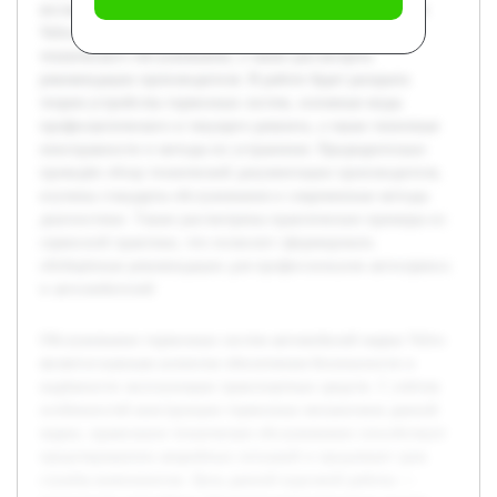
исследовать специфику обслуживания тормозных систем
Volvo, выявить и проанализировать ключевые этапы
технического обслуживания, а также рассмотреть
рекомендации производителя. В работе будет раскрыта
теория устройства тормозных систем, основные виды
профилактического и текущего ремонта, а также типичные
неисправности и методы их устранения. Предварительно
проведён обзор технической документации производителя,
изучены стандарты обслуживания и современные методы
диагностики. Также рассмотрены практические примеры из
сервисной практики, что позволит сформировать
обобщённые рекомендации для профессионалов автосервиса
и автолюбителей.
Обслуживание тормозных систем автомобилей марки Volvo
является важным аспектом обеспечения безопасности и
надёжности эксплуатации транспортных средств. С учётом
особенностей конструкции тормозных механизмов данной
марки, правильное техническое обслуживание способствует
предотвращению аварийных ситуаций и продлевает срок
службы компонентов. Цель данной курсовой работы —