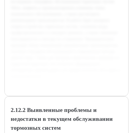
исследовать специфику обслуживания тормозных систем
Volvo, выявить и проанализировать ключевые этапы
технического обслуживания, а также рассмотреть
рекомендации производителя. В работе будет раскрыта
теория устройства тормозных систем, основные виды
профилактического и текущего ремонта, а также типичные
неисправности и методы их устранения. Предварительно
проведён обзор технической документации производителя,
изучены стандарты обслуживания и современные методы
диагностики. Также рассмотрены практические примеры из
сервисной практики, что позволит сформировать
обобщённые рекомендации для профессионалов автосервиса
и автолюбителей.
2.12.2 Выявленные проблемы и
недостатки в текущем обслуживании
тормозных систем