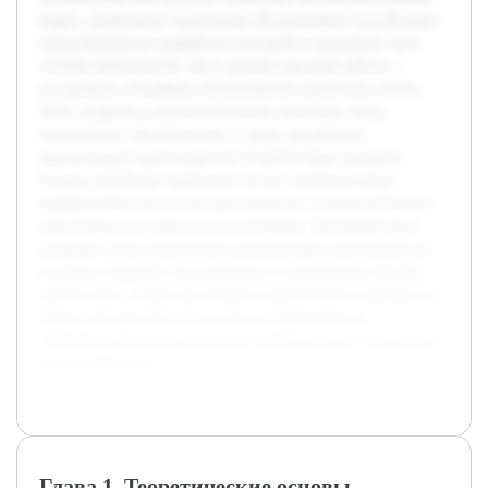
марки, правильное техническое обслуживание способствует
предотвращению аварийных ситуаций и продлевает срок
службы компонентов. Цель данной курсовой работы —
исследовать специфику обслуживания тормозных систем
Volvo, выявить и проанализировать ключевые этапы
технического обслуживания, а также рассмотреть
рекомендации производителя. В работе будет раскрыта
теория устройства тормозных систем, основные виды
профилактического и текущего ремонта, а также типичные
неисправности и методы их устранения. Предварительно
проведён обзор технической документации производителя,
изучены стандарты обслуживания и современные методы
диагностики. Также рассмотрены практические примеры из
сервисной практики, что позволит сформировать
обобщённые рекомендации для профессионалов автосервиса
и автолюбителей.
Глава 1. Теоретические основы