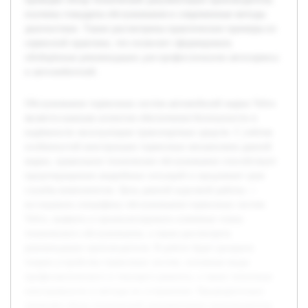
изучены стандарты обслуживания и современные методы
диагностики. Также рассмотрены практические примеры из
сервисной практики, что позволит сформировать
обобщённые рекомендации для профессионалов автосервиса
и автолюбителей.
Обслуживание тормозных систем автомобилей марки Volvo
является важным аспектом обеспечения безопасности и
надёжности эксплуатации транспортных средств. С учётом
особенностей конструкции тормозных механизмов данной
марки, правильное техническое обслуживание способствует
предотвращению аварийных ситуаций и продлевает срок
службы компонентов. Цель данной курсовой работы —
исследовать специфику обслуживания тормозных систем
Volvo, выявить и проанализировать ключевые этапы
технического обслуживания, а также рассмотреть
рекомендации производителя. В работе будет раскрыта
теория устройства тормозных систем, основные виды
профилактического и текущего ремонта, а также типичные
неисправности и методы их устранения. Предварительно
проведён обзор технической документации производителя,