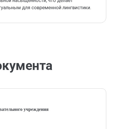
льной насыщенности, что делает
туальным для современной лингвистики.
окумента
вательного учреждения