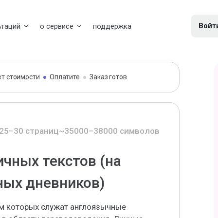
Войт
ьтаций
о сервисе
поддержка
ет стоимости
Оплатите
Заказ готов
25–30 страниц
~35000–38000 символов
ичных текстов (на
ных дневников)
ом которых служат англоязычные