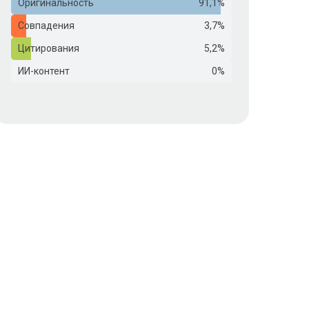
Оригинальность
91,1%
Совпадения
3,7%
Цитирования
5,2%
ИИ-контент
0%