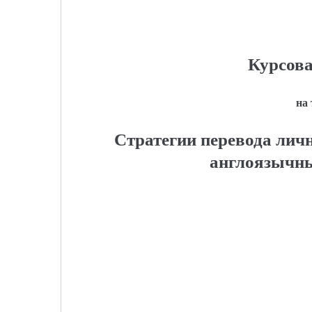
Курсова
на
Стратегии перевода личн
англоязычны