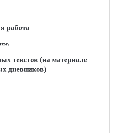
я работа
 тему
ых текстов (на материале
х дневников)