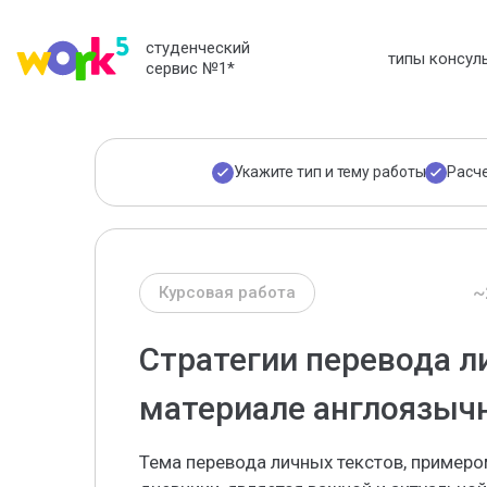
студенческий
типы консул
сервис №1
*
Укажите тип и тему работы
Расч
~
Курсовая работа
Стратегии перевода л
материале англоязыч
Тема перевода личных текстов, пример