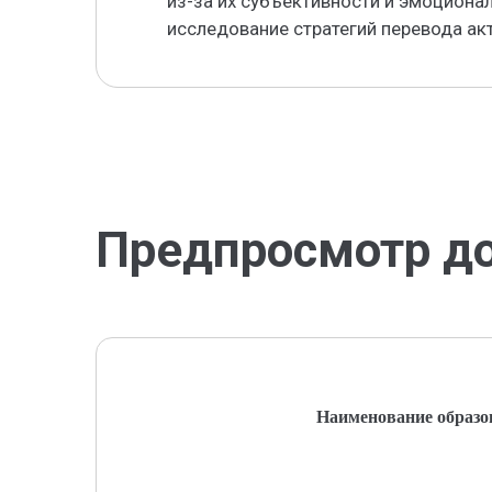
из-за их субъективности и эмоциона
исследование стратегий перевода ак
Предпросмотр д
Наименование образо