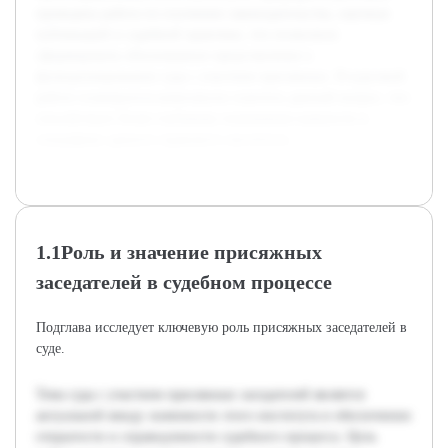
проведена работа по изучению законодательства, научных
публикаций и судебной практики, что позволило
сформировать обоснованное представление о
функционировании суда с участием присяжных. В курсовой
работе планируется комплексно осветить данный вопрос, что
способствует более глубокому пониманию важности и
специфики данного правового института.
1.1Роль и значение присяжных
заседателей в судебном процессе
Подглава исследует ключевую роль присяжных заседателей в
суде.
Тема суда с участием присяжных заседателей является
актуальной ввиду значимости этого института в обеспечении
открытости и справедливости судебного процесса. Цель