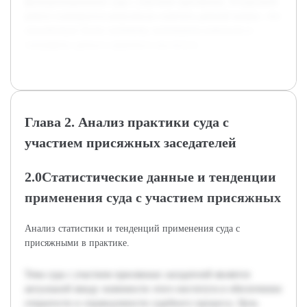
функционировании суда с участием присяжных. В курсовой
работе планируется комплексно осветить данный вопрос, что
способствует более глубокому пониманию важности и
специфики данного правового института.
Глава 2. Анализ практики суда с
участием присяжных заседателей
2.0Статистические данные и тенденции
применения суда с участием присяжных
Анализ статистики и тенденций применения суда с
присяжными в практике.
Тема суда с участием присяжных заседателей является
актуальной ввиду значимости этого института в обеспечении
открытости и справедливости судебного процесса. Цель