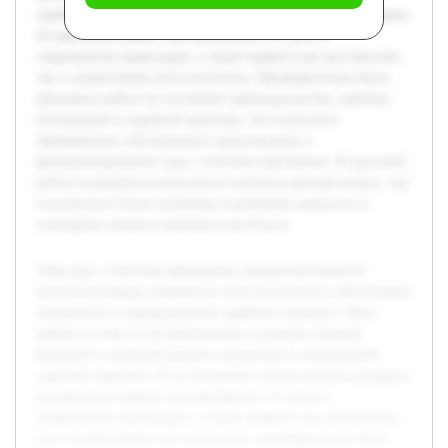
судебной практике. В исследовании предполагается раскрыть
исторические корни суда присяжных, его роль в
современном правосудии, а также выявить как достоинства,
так и ограничения этого института. Предварительно была
проведена работа по изучению законодательства, научных
публикаций и судебной практики, что позволило
сформировать обоснованное представление о
функционировании суда с участием присяжных. В курсовой
работе планируется комплексно осветить данный вопрос, что
способствует более глубокому пониманию важности и
специфики данного правового института.
Тема суда с участием присяжных заседателей является
актуальной ввиду значимости этого института в обеспечении
открытости и справедливости судебного процесса. Цель
работы состоит в систематическом изучении понятия,
функций и значений данного механизма в современной
судебной практике. В исследовании предполагается раскрыть
исторические корни суда присяжных, его роль в
современном правосудии, а также выявить как достоинства,
так и ограничения этого института. Предварительно была