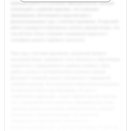
проведена работа по изучению законодательства, научных
публикаций и судебной практики, что позволило
сформировать обоснованное представление о
функционировании суда с участием присяжных. В курсовой
работе планируется комплексно осветить данный вопрос, что
способствует более глубокому пониманию важности и
специфики данного правового института.
Тема суда с участием присяжных заседателей является
актуальной ввиду значимости этого института в обеспечении
открытости и справедливости судебного процесса. Цель
работы состоит в систематическом изучении понятия,
функций и значений данного механизма в современной
судебной практике. В исследовании предполагается раскрыть
исторические корни суда присяжных, его роль в
современном правосудии, а также выявить как достоинства,
так и ограничения этого института. Предварительно была
проведена работа по изучению законодательства, научных
публикаций и судебной практики, что позволило
сформировать обоснованное представление о
функционировании суда с участием присяжных. В курсовой