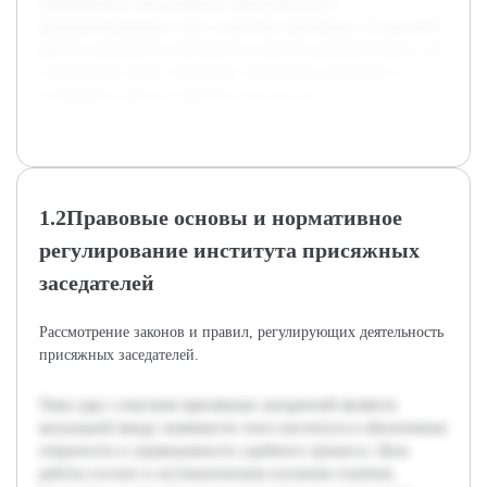
сформировать обоснованное представление о
функционировании суда с участием присяжных. В курсовой
работе планируется комплексно осветить данный вопрос, что
способствует более глубокому пониманию важности и
специфики данного правового института.
1.2Правовые основы и нормативное
регулирование института присяжных
заседателей
Рассмотрение законов и правил, регулирующих деятельность
присяжных заседателей.
Тема суда с участием присяжных заседателей является
актуальной ввиду значимости этого института в обеспечении
открытости и справедливости судебного процесса. Цель
работы состоит в систематическом изучении понятия,