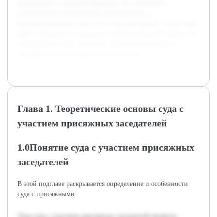
публикаций и судебной практики, что позволило
сформировать обоснованное представление о
функционировании суда с участием присяжных. В курсовой
работе планируется комплексно осветить данный вопрос, что
способствует более глубокому пониманию важности и
специфики данного правового института.
Глава 1. Теоретические основы суда с
участием присяжных заседателей
1.0Понятие суда с участием присяжных
заседателей
В этой подглаве раскрывается определение и особенности
суда с присяжными.
Тема суда с участием присяжных заседателей является