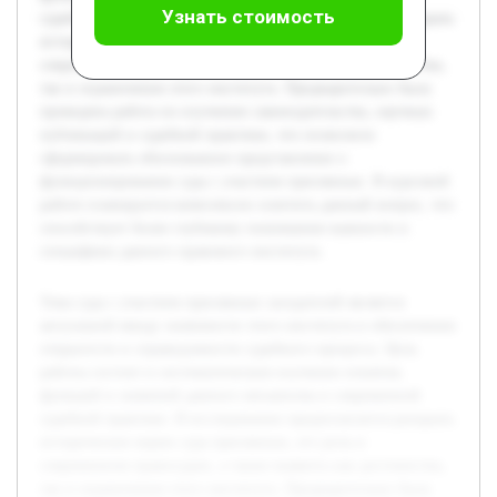
Узнать стоимость
судебной практике. В исследовании предполагается раскрыть
исторические корни суда присяжных, его роль в
современном правосудии, а также выявить как достоинства,
так и ограничения этого института. Предварительно была
проведена работа по изучению законодательства, научных
публикаций и судебной практики, что позволило
сформировать обоснованное представление о
функционировании суда с участием присяжных. В курсовой
работе планируется комплексно осветить данный вопрос, что
способствует более глубокому пониманию важности и
специфики данного правового института.
Тема суда с участием присяжных заседателей является
актуальной ввиду значимости этого института в обеспечении
открытости и справедливости судебного процесса. Цель
работы состоит в систематическом изучении понятия,
функций и значений данного механизма в современной
судебной практике. В исследовании предполагается раскрыть
исторические корни суда присяжных, его роль в
современном правосудии, а также выявить как достоинства,
так и ограничения этого института. Предварительно была