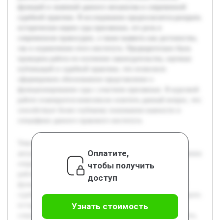
функций и значений данного механизма в современной
судебной практике. В исследовании предполагается раскрыть
исторические корни суда присяжных, его роль в
современном правосудии, а также выявить как достоинства,
так и ограничения этого института. Предварительно была
проведена работа по изучению законодательства, научных
публикаций и судебной практики, что позволило
сформировать обоснованное представление о
функционировании суда с участием присяжных. В курсовой
работе планируется комплексно осветить данный вопрос, что
способствует более глубокому пониманию важности и
специфики данного правового института.
Тема суда с участием присяжных заседателей является
Оплатите,
актуальной ввиду значимости этого института в обеспечении
открытости и справедливости судебного процесса. Цель
чтобы получить
работы состоит в систематическом изучении понятия,
доступ
функций и значений данного механизма в современной
судебной практике. В исследовании предполагается раскрыть
исторические корни суда присяжных, его роль в
Узнать стоимость
современном правосудии, а также выявить как достоинства,