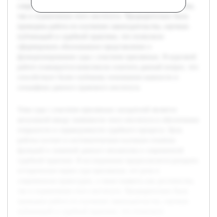
современном правосудии, а также выявить как достоинства,
так и ограничения этого института. Предварительно была
проведена работа по изучению законодательства, научных
публикаций и судебной практики, что позволило
сформировать обоснованное представление о
функционировании суда с участием присяжных. В курсовой
работе планируется комплексно осветить данный вопрос, что
способствует более глубокому пониманию важности и
специфики данного правового института.
Тема суда с участием присяжных заседателей является
актуальной ввиду значимости этого института в обеспечении
открытости и справедливости судебного процесса. Цель
работы состоит в систематическом изучении понятия,
функций и значений данного механизма в современной
судебной практике. В исследовании предполагается раскрыть
исторические корни суда присяжных, его роль в
современном правосудии, а также выявить как достоинства,
так и ограничения этого института. Предварительно была
проведена работа по изучению законодательства, научных
публикаций и судебной практики, что позволило