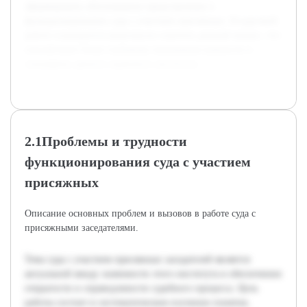
сформировать обоснованное представление о
функционировании суда с участием присяжных. В курсовой
работе планируется комплексно осветить данный вопрос, что
способствует более глубокому пониманию важности и
специфики данного правового института.
2.1Проблемы и трудности
функционирования суда с участием
присяжных
Описание основных проблем и вызовов в работе суда с
присяжными заседателями.
Тема суда с участием присяжных заседателей является
актуальной ввиду значимости этого института в обеспечении
открытости и справедливости судебного процесса. Цель
работы состоит в систематическом изучении понятия,