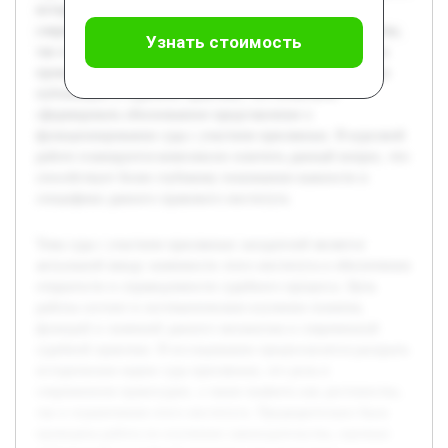
исторические корни суда присяжных, его роль в
современном правосудии, а также выявить как достоинства,
Узнать стоимость
так и ограничения этого института. Предварительно была
проведена работа по изучению законодательства, научных
публикаций и судебной практики, что позволило
сформировать обоснованное представление о
функционировании суда с участием присяжных. В курсовой
работе планируется комплексно осветить данный вопрос, что
способствует более глубокому пониманию важности и
специфики данного правового института.
Тема суда с участием присяжных заседателей является
актуальной ввиду значимости этого института в обеспечении
открытости и справедливости судебного процесса. Цель
работы состоит в систематическом изучении понятия,
функций и значений данного механизма в современной
судебной практике. В исследовании предполагается раскрыть
исторические корни суда присяжных, его роль в
современном правосудии, а также выявить как достоинства,
так и ограничения этого института. Предварительно была
проведена работа по изучению законодательства, научных