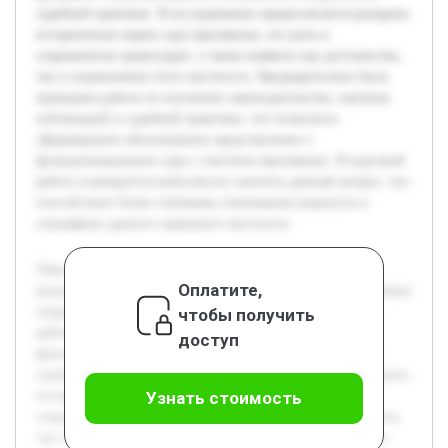
судебной практике. В исследовании предполагается раскрыть
исторические корни суда присяжных, его роль в
современном правосудии, а также выявить как достоинства,
так и ограничения этого института. Предварительно была
проведена работа по изучению законодательства, научных
публикаций и судебной практики, что позволило
сформировать обоснованное представление о
функционировании суда с участием присяжных. В курсовой
работе планируется комплексно осветить данный вопрос, что
способствует более глубокому пониманию важности и
специфики данного правового института.
Тема суда с участием присяжных заседателей является
Оплатите,
актуальной ввиду значимости этого института в обеспечении
открытости и справедливости судебного процесса. Цель
чтобы получить
работы состоит в систематическом изучении понятия,
доступ
функций и значений данного механизма в современной
судебной практике. В исследовании предполагается раскрыть
исторические корни суда присяжных, его роль в
Узнать стоимость
современном правосудии, а также выявить как достоинства,
так и ограничения этого института. Предварительно была