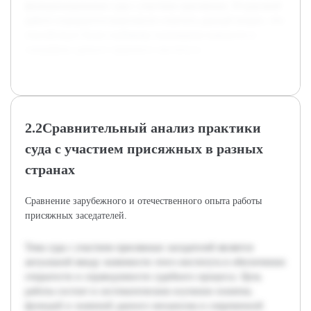
функционировании суда с участием присяжных. В курсовой
работе планируется комплексно осветить данный вопрос, что
способствует более глубокому пониманию важности и
специфики данного правового института.
2.2Сравнительный анализ практики
суда с участием присяжных в разных
странах
Сравнение зарубежного и отечественного опыта работы
присяжных заседателей.
Тема суда с участием присяжных заседателей является
актуальной ввиду значимости этого института в обеспечении
открытости и справедливости судебного процесса. Цель
работы состоит в систематическом изучении понятия,
функций и значений данного механизма в современной