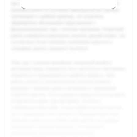
так и ограничения этого института. Предварительно была
проведена работа по изучению законодательства, научных
публикаций и судебной практики, что позволило
сформировать обоснованное представление о
функционировании суда с участием присяжных. В курсовой
работе планируется комплексно осветить данный вопрос, что
способствует более глубокому пониманию важности и
специфики данного правового института.
Тема суда с участием присяжных заседателей является
актуальной ввиду значимости этого института в обеспечении
открытости и справедливости судебного процесса. Цель
работы состоит в систематическом изучении понятия,
функций и значений данного механизма в современной
судебной практике. В исследовании предполагается раскрыть
исторические корни суда присяжных, его роль в
современном правосудии, а также выявить как достоинства,
так и ограничения этого института. Предварительно была
проведена работа по изучению законодательства, научных
публикаций и судебной практики, что позволило
сформировать обоснованное представление о