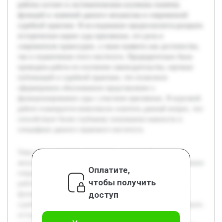
работы состоит в систематическом изучении понятия,
функций и значений данного механизма в современной
судебной практике. В исследовании предполагается раскрыть
исторические корни суда присяжных, его роль в
современном правосудии, а также выявить как достоинства,
так и ограничения этого института. Предварительно была
проведена работа по изучению законодательства, научных
публикаций и судебной практики, что позволило
сформировать обоснованное представление о
функционировании суда с участием присяжных. В курсовой
работе планируется комплексно осветить данный вопрос, что
способствует более глубокому пониманию важности и
специфики данного правового института.
Тема суда с участием присяжных заседателей является
актуальной ввиду значимости этого института в обеспечении
Оплатите,
открытости и справедливости судебного процесса. Цель
чтобы получить
работы состоит в систематическом изучении понятия,
доступ
функций и значений данного механизма в современной
судебной практике. В исследовании предполагается раскрыть
исторические корни суда присяжных, его роль в