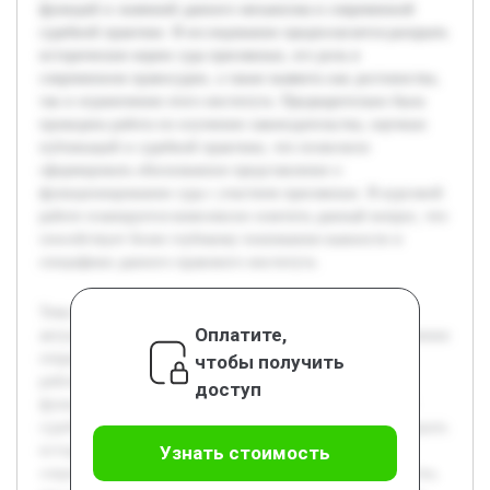
функций и значений данного механизма в современной
судебной практике. В исследовании предполагается раскрыть
исторические корни суда присяжных, его роль в
современном правосудии, а также выявить как достоинства,
так и ограничения этого института. Предварительно была
проведена работа по изучению законодательства, научных
публикаций и судебной практики, что позволило
сформировать обоснованное представление о
функционировании суда с участием присяжных. В курсовой
работе планируется комплексно осветить данный вопрос, что
способствует более глубокому пониманию важности и
специфики данного правового института.
Тема суда с участием присяжных заседателей является
Оплатите,
актуальной ввиду значимости этого института в обеспечении
открытости и справедливости судебного процесса. Цель
чтобы получить
работы состоит в систематическом изучении понятия,
доступ
функций и значений данного механизма в современной
судебной практике. В исследовании предполагается раскрыть
исторические корни суда присяжных, его роль в
Узнать стоимость
современном правосудии, а также выявить как достоинства,