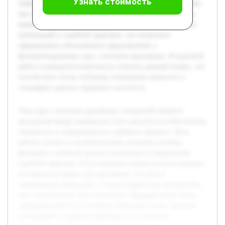
Узнать стоимость
современном правосудии, а также выявить как достоинства,
так и ограничения этого института. Предварительно была
проведена работа по изучению законодательства, научных
публикаций и судебной практики, что позволило
сформировать обоснованное представление о
функционировании суда с участием присяжных. В курсовой
работе планируется комплексно осветить данный вопрос, что
способствует более глубокому пониманию важности и
специфики данного правового института.
Тема суда с участием присяжных заседателей является
актуальной ввиду значимости этого института в обеспечении
открытости и справедливости судебного процесса. Цель
работы состоит в систематическом изучении понятия,
функций и значений данного механизма в современной
судебной практике. В исследовании предполагается раскрыть
исторические корни суда присяжных, его роль в
современном правосудии, а также выявить как достоинства,
так и ограничения этого института. Предварительно была
проведена работа по изучению законодательства, научных
публикаций и судебной практики, что позволило