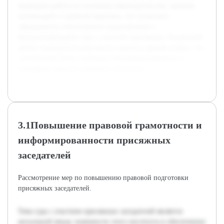
проведена работа по изучению законодательства, научных
публикаций и судебной практики, что позволило
сформировать обоснованное представление о
функционировании суда с участием присяжных. В курсовой
работе планируется комплексно осветить данный вопрос, что
способствует более глубокому пониманию важности и
специфики данного правового института.
3.1Повышение правовой грамотности и
информированности присяжных
заседателей
Рассмотрение мер по повышению правовой подготовки
присяжных заседателей.
Тема суда с участием присяжных заседателей является
актуальной ввиду значимости этого института в обеспечении