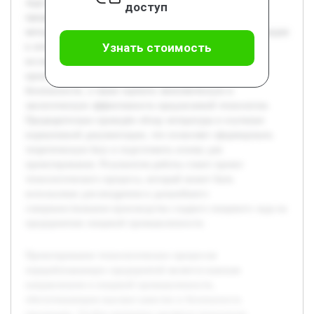
льда на примере конкретного перерабатывающего
доступ
предприятия. Работа включает анализ существующих
методов и материалов, использование современных подходов
Узнать стоимость
к оптимизации технологического процесса. В ходе
исследования планируется раскрыть основные этапы
производства, определить требования по качеству и
безопасности, а также оценить экономическую и
экологическую эффективность предлагаемой технологии.
Предварительно проведён обзор литературы и изучение
нормативной документации, что позволяет сформировать
теоретическую базу и подготовить основу для
проектирования. Результатом работы станет проект
технологического процесса, который может быть
использован для внедрения и дальнейшего
совершенствования производства сладкого пищевого льда на
предприятиях пищевой промышленности.
Проектирование технологических процессов
перерабатывающих предприятий является важным
направлением в пищевой промышленности,
обеспечивающим высокое качество и безопасность