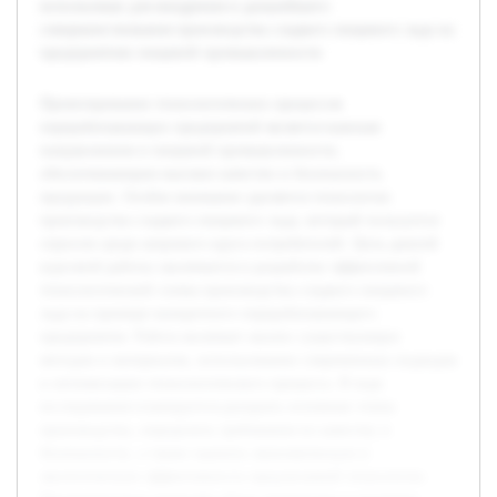
использован для внедрения и дальнейшего
совершенствования производства сладкого пищевого льда на
предприятиях пищевой промышленности.
Проектирование технологических процессов
перерабатывающих предприятий является важным
направлением в пищевой промышленности,
обеспечивающим высокое качество и безопасность
продукции. Особое внимание уделяется технологии
производства сладкого пищевого льда, который пользуется
спросом среди широкого круга потребителей. Цель данной
курсовой работы заключается в разработке эффективной
технологической схемы производства сладкого пищевого
льда на примере конкретного перерабатывающего
предприятия. Работа включает анализ существующих
методов и материалов, использование современных подходов
к оптимизации технологического процесса. В ходе
исследования планируется раскрыть основные этапы
производства, определить требования по качеству и
безопасности, а также оценить экономическую и
экологическую эффективность предлагаемой технологии.