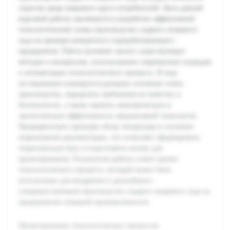
спросом среди широкого круга потребителей. Цель данной
курсовой работы заключается в разработке эффективной
технологической схемы производства сладкого пищевого
льда на примере конкретного перерабатывающего
предприятия. Работа включает анализ существующих
методов и материалов, использование современных подходов
к оптимизации технологического процесса. В ходе
исследования планируется раскрыть основные этапы
производства, определить требования по качеству и
безопасности, а также оценить экономическую и
экологическую эффективность предлагаемой технологии.
Предварительно проведён обзор литературы и изучение
нормативной документации, что позволяет сформировать
теоретическую базу и подготовить основу для
проектирования. Результатом работы станет проект
технологического процесса, который может быть
использован для внедрения и дальнейшего
совершенствования производства сладкого пищевого льда на
предприятиях пищевой промышленности.
Проектирование технологических процессов