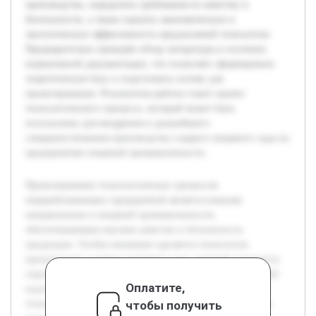
производства, определить требования по качеству и
безопасности, а также оценить экономическую и
экологическую эффективность предлагаемой технологии.
Предварительно проведён обзор литературы и изучение
нормативной документации, что позволяет сформировать
теоретическую базу и подготовить основу для
проектирования. Результатом работы станет проект
технологического процесса, который может быть
использован для внедрения и дальнейшего
совершенствования производства сладкого пищевого льда на
предприятиях пищевой промышленности.
Проектирование технологических процессов
перерабатывающих предприятий является важным
направлением в пищевой промышленности,
обеспечивающим высокое качество и безопасность
продукции. Особое внимание уделяется технологии
производства сладкого пищевого льда, который пользуется
спросом среди широкого круга потребителей. Цель данной
Оплатите,
курсовой работы заключается в разработке эффективной
чтобы получить
технологической схемы производства сладкого пищевого