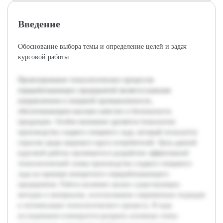
Введение
Обоснование выбора темы и определение целей и задач
курсовой работы.
Проектирование технологических процессов
перерабатывающих предприятий является важным
направлением в пищевой промышленности,
обеспечивающим высокое качество и безопасность
продукции. Особое внимание уделяется технологии
производства сладкого пищевого льда, который пользуется
спросом среди широкого круга потребителей. Цель данной
курсовой работы заключается в разработке эффективной
технологической схемы производства сладкого пищевого
льда на примере конкретного перерабатывающего
предприятия. Работа включает анализ существующих
методов и материалов, использование современных подходов
к оптимизации технологического процесса. В ходе
исследования планируется раскрыть основные этапы