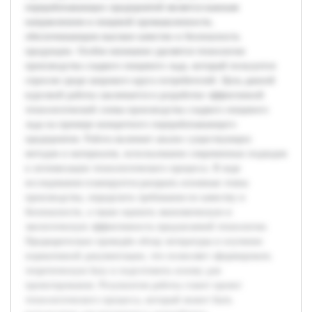
перерабатывающих предприятий является важным
направлением в пищевой промышленности,
обеспечивающим высокое качество и безопасность
продукции. Особое внимание уделяется технологии
производства сладкого пищевого льда, который пользуется
спросом среди широкого круга потребителей. Цель данной
курсовой работы заключается в разработке эффективной
технологической схемы производства сладкого пищевого
льда на примере конкретного перерабатывающего
предприятия. Работа включает анализ существующих
методов и материалов, использование современных подходов
к оптимизации технологического процесса. В ходе
исследования планируется раскрыть основные этапы
производства, определить требования по качеству и
безопасности, а также оценить экономическую и
экологическую эффективность предлагаемой технологии.
Предварительно проведён обзор литературы и изучение
нормативной документации, что позволяет сформировать
теоретическую базу и подготовить основу для
проектирования. Результатом работы станет проект
технологического процесса, который может быть