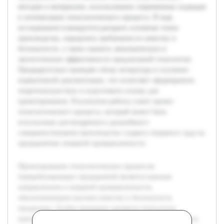
методов и материалов, использование современных подходов
к оптимизации технологического процесса. В ходе
исследования планируется раскрыть основные этапы
производства, определить требования по качеству и
безопасности, а также оценить экономическую и
экологическую эффективность предлагаемой технологии.
Предварительно проведён обзор литературы и изучение
нормативной документации, что позволяет сформировать
теоретическую базу и подготовить основу для
проектирования. Результатом работы станет проект
технологического процесса, который может быть
использован для внедрения и дальнейшего
совершенствования производства сладкого пищевого льда на
предприятиях пищевой промышленности.
Проектирование технологических процессов
перерабатывающих предприятий является важным
направлением в пищевой промышленности,
обеспечивающим высокое качество и безопасность
продукции. Особое внимание уделяется технологии
производства сладкого пищевого льда, который пользуется