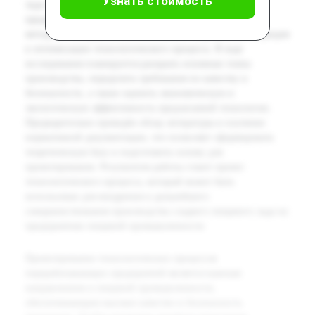
Узнать стоимость
льда на примере конкретного перерабатывающего
предприятия. Работа включает анализ существующих
методов и материалов, использование современных подходов
к оптимизации технологического процесса. В ходе
исследования планируется раскрыть основные этапы
производства, определить требования по качеству и
безопасности, а также оценить экономическую и
экологическую эффективность предлагаемой технологии.
Предварительно проведён обзор литературы и изучение
нормативной документации, что позволяет сформировать
теоретическую базу и подготовить основу для
проектирования. Результатом работы станет проект
технологического процесса, который может быть
использован для внедрения и дальнейшего
совершенствования производства сладкого пищевого льда на
предприятиях пищевой промышленности.
Проектирование технологических процессов
перерабатывающих предприятий является важным
направлением в пищевой промышленности,
обеспечивающим высокое качество и безопасность