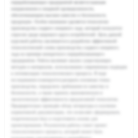
перерабатывающих предприятий является важным
направлением в пищевой промышленности,
обеспечивающим высокое качество и безопасность
продукции. Особое внимание уделяется технологии
производства сладкого пищевого льда, который пользуется
спросом среди широкого круга потребителей. Цель данной
курсовой работы заключается в разработке эффективной
технологической схемы производства сладкого пищевого
льда на примере конкретного перерабатывающего
предприятия. Работа включает анализ существующих
методов и материалов, использование современных подходов
к оптимизации технологического процесса. В ходе
исследования планируется раскрыть основные этапы
производства, определить требования по качеству и
безопасности, а также оценить экономическую и
экологическую эффективность предлагаемой технологии.
Предварительно проведён обзор литературы и изучение
нормативной документации, что позволяет сформировать
теоретическую базу и подготовить основу для
проектирования. Результатом работы станет проект
технологического процесса, который может быть