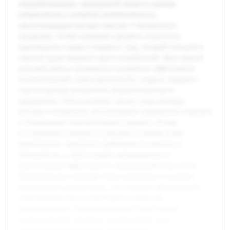
перерабатывающих предприятий является важным
направлением в пищевой промышленности,
обеспечивающим высокое качество и безопасность
продукции. Особое внимание уделяется технологии
производства сладкого пищевого льда, который пользуется
спросом среди широкого круга потребителей. Цель данной
курсовой работы заключается в разработке эффективной
технологической схемы производства сладкого пищевого
льда на примере конкретного перерабатывающего
предприятия. Работа включает анализ существующих
методов и материалов, использование современных подходов
к оптимизации технологического процесса. В ходе
исследования планируется раскрыть основные этапы
производства, определить требования по качеству и
безопасности, а также оценить экономическую и
экологическую эффективность предлагаемой технологии.
Предварительно проведён обзор литературы и изучение
нормативной документации, что позволяет сформировать
теоретическую базу и подготовить основу для
проектирования. Результатом работы станет проект
технологического процесса, который может быть