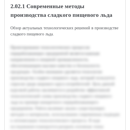
2.02.1 Современные методы
производства сладкого пищевого льда
Обзор актуальных технологических решений в производстве
сладкого пищевого льда.
Проектирование технологических процессов
перерабатывающих предприятий является важным
направлением в пищевой промышленности,
обеспечивающим высокое качество и безопасность
продукции. Особое внимание уделяется технологии
производства сладкого пищевого льда, который пользуется
спросом среди широкого круга потребителей. Цель данной
курсовой работы заключается в разработке эффективной
технологической схемы производства сладкого пищевого
льда на примере конкретного перерабатывающего
предприятия. Работа включает анализ существующих
методов и материалов, использование современных подходов
к оптимизации технологического процесса. В ходе
исследования планируется раскрыть основные этапы