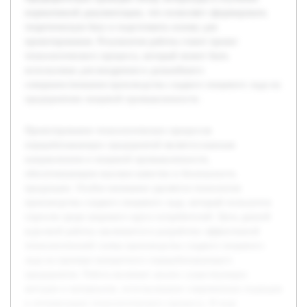
нормативной документации, что позволяет сформировать
теоретическую базу и подготовить основу для
проектирования. Результатом работы станет проект
технологического процесса, который может быть
использован для внедрения и дальнейшего
совершенствования производства сладкого пищевого льда на
предприятиях пищевой промышленности.
Проектирование технологических процессов
перерабатывающих предприятий является важным
направлением в пищевой промышленности,
обеспечивающим высокое качество и безопасность
продукции. Особое внимание уделяется технологии
производства сладкого пищевого льда, который пользуется
спросом среди широкого круга потребителей. Цель данной
курсовой работы заключается в разработке эффективной
технологической схемы производства сладкого пищевого
льда на примере конкретного перерабатывающего
предприятия. Работа включает анализ существующих
методов и материалов, использование современных подходов
к оптимизации технологического процесса. В ходе