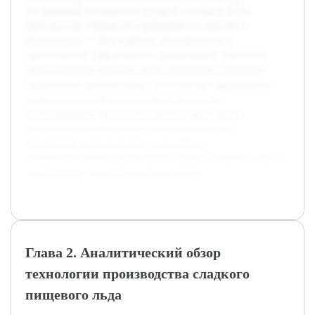
исследования планируется раскрыть основные этапы
производства, определить требования по качеству и
безопасности, а также оценить экономическую и
экологическую эффективность предлагаемой технологии.
Предварительно проведён обзор литературы и изучение
нормативной документации, что позволяет сформировать
теоретическую базу и подготовить основу для
проектирования. Результатом работы станет проект
технологического процесса, который может быть
использован для внедрения и дальнейшего
совершенствования производства сладкого пищевого льда на
предприятиях пищевой промышленности.
Глава 2. Аналитический обзор
технологии производства сладкого
пищевого льда