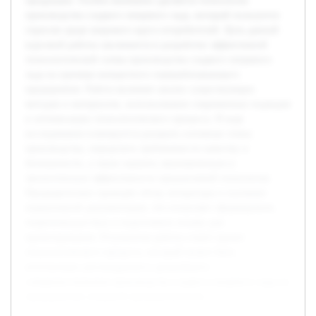
продукции. Особое внимание уделяется технологии
производства сладкого пищевого льда, который пользуется
спросом среди широкого круга потребителей. Цель данной
курсовой работы заключается в разработке эффективной
технологической схемы производства сладкого пищевого
льда на примере конкретного перерабатывающего
предприятия. Работа включает анализ существующих
методов и материалов, использование современных подходов
к оптимизации технологического процесса. В ходе
исследования планируется раскрыть основные этапы
производства, определить требования по качеству и
безопасности, а также оценить экономическую и
экологическую эффективность предлагаемой технологии.
Предварительно проведён обзор литературы и изучение
нормативной документации, что позволяет сформировать
теоретическую базу и подготовить основу для
проектирования. Результатом работы станет проект
технологического процесса, который может быть
использован для внедрения и дальнейшего
совершенствования производства сладкого пищевого льда на
предприятиях пищевой промышленности.