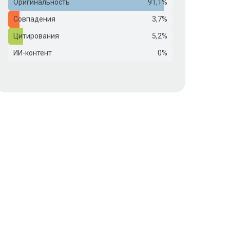
Оригинальность
91,1%
Совпадения
3,7%
Цитирования
5,2%
ИИ-контент
0%