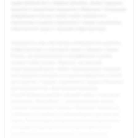
градостроительству в северных регионах, анализ городских
проектов и конкретных инициатив в Норильске. Основанная
информация позволит глубже понять значимость и
перспективы создания студенческого городка для развития
общественной среды и городской инфраструктуры.
Актуальность темы обусловлена необходимостью развития
инфраструктуры и социальной среды в северных городах
России, где климатические и географические условия
создают особые вызовы. Норильск, как крупный
индустриальный центр, требует инновационных подходов
для поддержки молодежи и создания комфортных условий
для студентов. Создание студенческого городка в Норильске
рассматривается как общественная инновация,
способствующая развитию городской среды и социальной
интеграции. Цель работы — проанализировать процесс
создания студенческого городка в Норильске, выявить его
особенности и влияние на социокультурное пространство
города. В работе будет раскрыта концепция общественных
инноваций в градостроительстве, рассмотрены этапы
разработки и реализации проекта, а также оценены