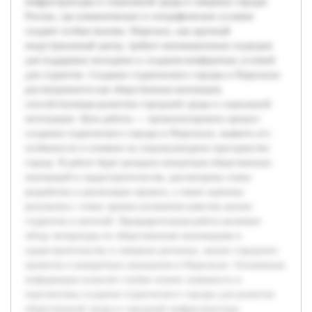
инфраструктуры и социальной среды в северных городах
России, где климатические и географические условия
создают особые вызовы. Норильск, как крупный
индустриальный центр, требует инновационных подходов
для поддержки молодежи и создания комфортных условий
для студентов. Создание студенческого городка в Норильске
рассматривается как общественная инновация,
способствующая развитию городской среды и социальной
интеграции. Цель работы — проанализировать процесс
создания студенческого городка в Норильске, выявить его
особенности и влияние на социокультурное пространство
города. В работе будет раскрыта концепция общественных
инноваций в градостроительстве, рассмотрены этапы
разработки и реализации проекта, а также оценены
результаты с точки зрения улучшения качества жизни
студентов и жителей. Предварительная работа включает
обзор литературы по общественным инновациям и
градостроительству в северных регионах, анализ городских
проектов и конкретных инициатив в Норильске. Основанная
информация позволит глубже понять значимость и
перспективы создания студенческого городка для развития
общественной среды и городской инфраструктуры.