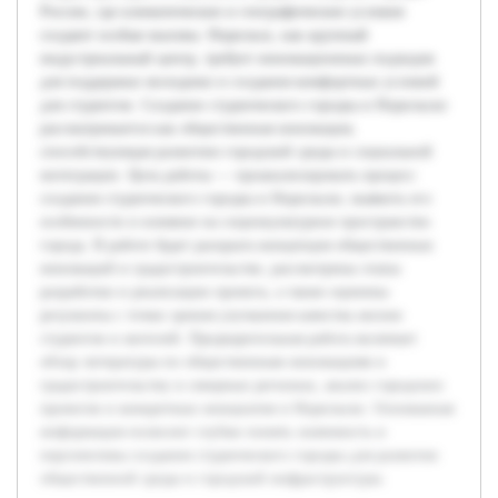
России, где климатические и географические условия
создают особые вызовы. Норильск, как крупный
индустриальный центр, требует инновационных подходов
для поддержки молодежи и создания комфортных условий
для студентов. Создание студенческого городка в Норильске
рассматривается как общественная инновация,
способствующая развитию городской среды и социальной
интеграции. Цель работы — проанализировать процесс
создания студенческого городка в Норильске, выявить его
особенности и влияние на социокультурное пространство
города. В работе будет раскрыта концепция общественных
инноваций в градостроительстве, рассмотрены этапы
разработки и реализации проекта, а также оценены
результаты с точки зрения улучшения качества жизни
студентов и жителей. Предварительная работа включает
обзор литературы по общественным инновациям и
градостроительству в северных регионах, анализ городских
проектов и конкретных инициатив в Норильске. Основанная
информация позволит глубже понять значимость и
перспективы создания студенческого городка для развития
общественной среды и городской инфраструктуры.