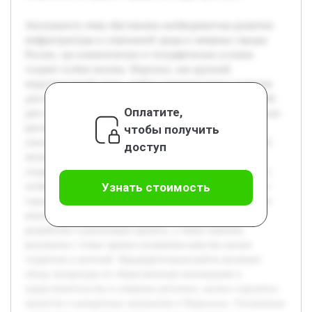
Актуальность темы обусловлена необходимостью развития
инфраструктуры и социальной среды в северных городах
России, где климатические и географические условия
создают особые вызовы. Норильск, как крупный
индустриальный центр, требует инновационных подходов
для поддержки молодежи и создания комфортных условий
Оплатите,
для студентов. Создание студенческого городка в Норильске
чтобы получить
рассматривается как общественная инновация,
способствующая развитию городской среды и социальной
доступ
интеграции. Цель работы — проанализировать процесс
создания студенческого городка в Норильске, выявить его
Узнать стоимость
особенности и влияние на социокультурное пространство
города. В работе будет раскрыта концепция общественных
инноваций в градостроительстве, рассмотрены этапы
разработки и реализации проекта, а также оценены
результаты с точки зрения улучшения качества жизни
студентов и жителей. Предварительная работа включает
обзор литературы по общественным инновациям и
градостроительству в северных регионах, анализ городских
проектов и конкретных инициатив в Норильске. Основанная