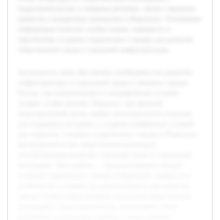
градостроительству в северных регионах, анализ городских
проектов и конкретных инициатив в Норильске. Основанная
информация позволит глубже понять значимость и
перспективы создания студенческого городка для развития
общественной среды и городской инфраструктуры.
Актуальность темы обусловлена необходимостью развития
инфраструктуры и социальной среды в северных городах
России, где климатические и географические условия
создают особые вызовы. Норильск, как крупный
индустриальный центр, требует инновационных подходов
для поддержки молодежи и создания комфортных условий
для студентов. Создание студенческого городка в Норильске
рассматривается как общественная инновация,
способствующая развитию городской среды и социальной
интеграции. Цель работы — проанализировать процесс
создания студенческого городка в Норильске, выявить его
особенности и влияние на социокультурное пространство
города. В работе будет раскрыта концепция общественных
инноваций в градостроительстве, рассмотрены этапы
разработки и реализации проекта, а также оценены