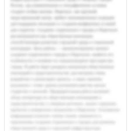
России, где климатические и географические условия
создают особые вызовы. Норильск, как крупный
индустриальный центр, требует инновационных подходов
для поддержки молодежи и создания комфортных условий
для студентов. Создание студенческого городка в Норильске
рассматривается как общественная инновация,
способствующая развитию городской среды и социальной
интеграции. Цель работы — проанализировать процесс
создания студенческого городка в Норильске, выявить его
особенности и влияние на социокультурное пространство
города. В работе будет раскрыта концепция общественных
инноваций в градостроительстве, рассмотрены этапы
разработки и реализации проекта, а также оценены
результаты с точки зрения улучшения качества жизни
студентов и жителей. Предварительная работа включает
обзор литературы по общественным инновациям и
градостроительству в северных регионах, анализ городских
проектов и конкретных инициатив в Норильске. Основанная
информация позволит глубже понять значимость и
перспективы создания студенческого городка для развития
общественной среды и городской инфраструктуры.