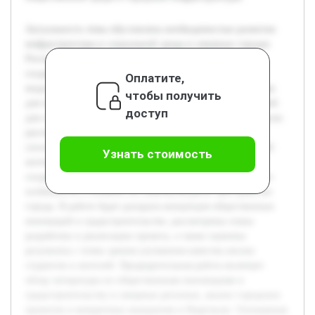
Актуальность темы обусловлена необходимостью развития
инфраструктуры и социальной среды в северных городах
России, где климатические и географические условия
создают особые вызовы. Норильск, как крупный
Оплатите,
индустриальный центр, требует инновационных подходов
чтобы получить
для поддержки молодежи и создания комфортных условий
доступ
для студентов. Создание студенческого городка в Норильске
рассматривается как общественная инновация,
способствующая развитию городской среды и социальной
Узнать стоимость
интеграции. Цель работы — проанализировать процесс
создания студенческого городка в Норильске, выявить его
особенности и влияние на социокультурное пространство
города. В работе будет раскрыта концепция общественных
инноваций в градостроительстве, рассмотрены этапы
разработки и реализации проекта, а также оценены
результаты с точки зрения улучшения качества жизни
студентов и жителей. Предварительная работа включает
обзор литературы по общественным инновациям и
градостроительству в северных регионах, анализ городских
проектов и конкретных инициатив в Норильске. Основанная