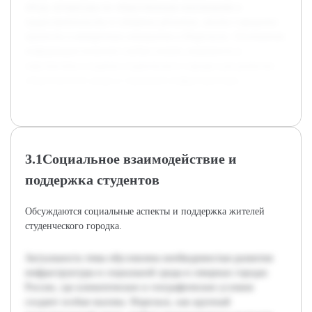
обзор литературы по общественным инновациям и
градостроительству в северных регионах, анализ городских
проектов и конкретных инициатив в Норильске. Основанная
информация позволит глубже понять значимость и
перспективы создания студенческого городка для развития
общественной среды и городской инфраструктуры.
3.1Социальное взаимодействие и
поддержка студентов
Обсуждаются социальные аспекты и поддержка жителей
студенческого городка.
Актуальность темы обусловлена необходимостью развития
инфраструктуры и социальной среды в северных городах
России, где климатические и географические условия
создают особые вызовы. Норильск, как крупный