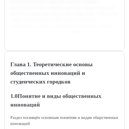
обзор литературы по общественным инновациям и
градостроительству в северных регионах, анализ городских
проектов и конкретных инициатив в Норильске. Основанная
информация позволит глубже понять значимость и
перспективы создания студенческого городка для развития
общественной среды и городской инфраструктуры.
Глава 1. Теоретические основы
общественных инноваций и
студенческих городков
1.0Понятие и виды общественных
инноваций
Раздел посвящён основным понятиям и видам общественных
инноваций.