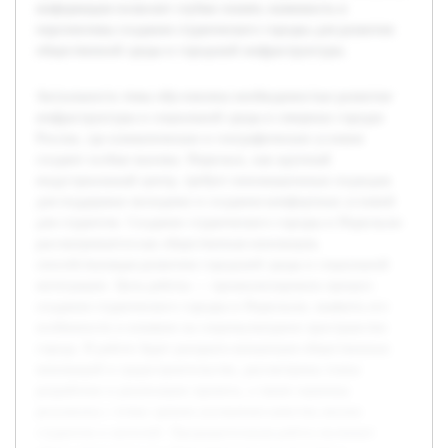
информация позволит глубже понять значимость и
перспективы создания студенческого городка для развития
общественной среды и городской инфраструктуры.
Актуальность темы обусловлена необходимостью развития
инфраструктуры и социальной среды в северных городах
России, где климатические и географические условия
создают особые вызовы. Норильск, как крупный
индустриальный центр, требует инновационных подходов
для поддержки молодежи и создания комфортных условий
для студентов. Создание студенческого городка в Норильске
рассматривается как общественная инновация,
способствующая развитию городской среды и социальной
интеграции. Цель работы — проанализировать процесс
создания студенческого городка в Норильске, выявить его
особенности и влияние на социокультурное пространство
города. В работе будет раскрыта концепция общественных
инноваций в градостроительстве, рассмотрены этапы
разработки и реализации проекта, а также оценены
результаты с точки зрения улучшения качества жизни
студентов и жителей. Предварительная работа включает