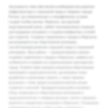
Актуальность темы обусловлена необходимостью развития
инфраструктуры и социальной среды в северных городах
России, где климатические и географические условия
создают особые вызовы. Норильск, как крупный
индустриальный центр, требует инновационных подходов
для поддержки молодежи и создания комфортных условий
для студентов. Создание студенческого городка в Норильске
рассматривается как общественная инновация,
способствующая развитию городской среды и социальной
интеграции. Цель работы — проанализировать процесс
создания студенческого городка в Норильске, выявить его
особенности и влияние на социокультурное пространство
города. В работе будет раскрыта концепция общественных
инноваций в градостроительстве, рассмотрены этапы
разработки и реализации проекта, а также оценены
результаты с точки зрения улучшения качества жизни
студентов и жителей. Предварительная работа включает
обзор литературы по общественным инновациям и
градостроительству в северных регионах, анализ городских
проектов и конкретных инициатив в Норильске. Основанная
информация позволит глубже понять значимость и