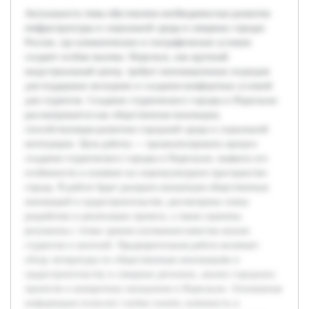
Актуальность темы обусловлена необходимостью развития
инфраструктуры и социальной среды в северных городах
России, где климатические и географические условия
создают особые вызовы. Норильск, как крупный
индустриальный центр, требует инновационных подходов
для поддержки молодежи и создания комфортных условий
для студентов. Создание студенческого городка в Норильске
рассматривается как общественная инновация,
способствующая развитию городской среды и социальной
интеграции. Цель работы — проанализировать процесс
создания студенческого городка в Норильске, выявить его
особенности и влияние на социокультурное пространство
города. В работе будет раскрыта концепция общественных
инноваций в градостроительстве, рассмотрены этапы
разработки и реализации проекта, а также оценены
результаты с точки зрения улучшения качества жизни
студентов и жителей. Предварительная работа включает
обзор литературы по общественным инновациям и
градостроительству в северных регионах, анализ городских
проектов и конкретных инициатив в Норильске. Основанная
информация позволит глубже понять значимость и