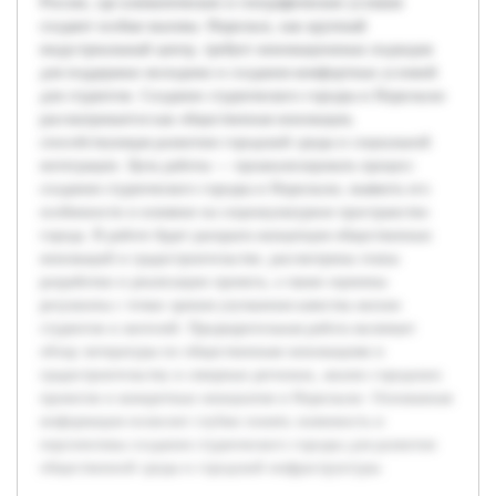
России, где климатические и географические условия
создают особые вызовы. Норильск, как крупный
индустриальный центр, требует инновационных подходов
для поддержки молодежи и создания комфортных условий
для студентов. Создание студенческого городка в Норильске
рассматривается как общественная инновация,
способствующая развитию городской среды и социальной
интеграции. Цель работы — проанализировать процесс
создания студенческого городка в Норильске, выявить его
особенности и влияние на социокультурное пространство
города. В работе будет раскрыта концепция общественных
инноваций в градостроительстве, рассмотрены этапы
разработки и реализации проекта, а также оценены
результаты с точки зрения улучшения качества жизни
студентов и жителей. Предварительная работа включает
обзор литературы по общественным инновациям и
градостроительству в северных регионах, анализ городских
проектов и конкретных инициатив в Норильске. Основанная
информация позволит глубже понять значимость и
перспективы создания студенческого городка для развития
общественной среды и городской инфраструктуры.