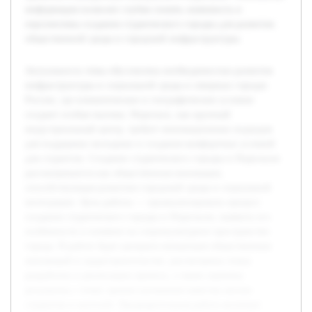
информация позволит глубже понять значимость и
перспективы создания студенческого городка для развития
общественной среды и городской инфраструктуры.
Актуальность темы обусловлена необходимостью развития
инфраструктуры и социальной среды в северных городах
России, где климатические и географические условия
создают особые вызовы. Норильск, как крупный
индустриальный центр, требует инновационных подходов
для поддержки молодежи и создания комфортных условий
для студентов. Создание студенческого городка в Норильске
рассматривается как общественная инновация,
способствующая развитию городской среды и социальной
интеграции. Цель работы — проанализировать процесс
создания студенческого городка в Норильске, выявить его
особенности и влияние на социокультурное пространство
города. В работе будет раскрыта концепция общественных
инноваций в градостроительстве, рассмотрены этапы
разработки и реализации проекта, а также оценены
результаты с точки зрения улучшения качества жизни
студентов и жителей. Предварительная работа включает