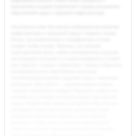
информация позволит глубже понять значимость и
перспективы создания студенческого городка для развития
общественной среды и городской инфраструктуры.
Актуальность темы обусловлена необходимостью развития
инфраструктуры и социальной среды в северных городах
России, где климатические и географические условия
создают особые вызовы. Норильск, как крупный
индустриальный центр, требует инновационных подходов
для поддержки молодежи и создания комфортных условий
для студентов. Создание студенческого городка в Норильске
рассматривается как общественная инновация,
способствующая развитию городской среды и социальной
интеграции. Цель работы — проанализировать процесс
создания студенческого городка в Норильске, выявить его
особенности и влияние на социокультурное пространство
города. В работе будет раскрыта концепция общественных
инноваций в градостроительстве, рассмотрены этапы
разработки и реализации проекта, а также оценены
результаты с точки зрения улучшения качества жизни
студентов и жителей. Предварительная работа включает
обзор литературы по общественным инновациям и