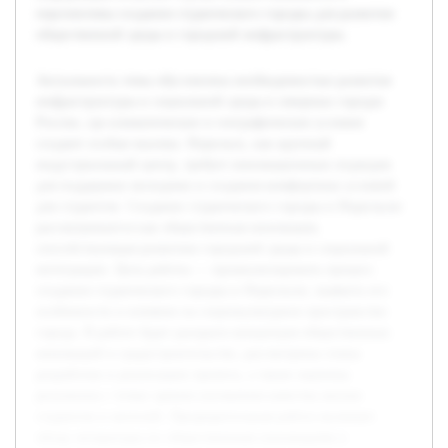
перспективы создания студенческого городка для развития
общественной среды и городской инфраструктуры.
Актуальность темы обусловлена необходимостью развития
инфраструктуры и социальной среды в северных городах
России, где климатические и географические условия
создают особые вызовы. Норильск, как крупный
индустриальный центр, требует инновационных подходов
для поддержки молодежи и создания комфортных условий
для студентов. Создание студенческого городка в Норильске
рассматривается как общественная инновация,
способствующая развитию городской среды и социальной
интеграции. Цель работы — проанализировать процесс
создания студенческого городка в Норильске, выявить его
особенности и влияние на социокультурное пространство
города. В работе будет раскрыта концепция общественных
инноваций в градостроительстве, рассмотрены этапы
разработки и реализации проекта, а также оценены
результаты с точки зрения улучшения качества жизни
студентов и жителей. Предварительная работа включает
обзор литературы по общественным инновациям и