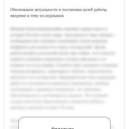
Обоснование актуальности и постановка целей работы,
введение в тему исследования.
Великая Отечественная война занимает важное место в
истории России и всего мира. Актуальность темы связана с
необходимостью глубокого понимания этапов развития
конфликта для анализа его хода и последствий. Целью
работы является детальный анализ фаз войны, что позволит
выявить ключевые изменения в боевых действиях и их
влияние на исход борьбы. В работе будут раскрыты основные
периоды конфликта, характерные события, стратегические
решения и их последствия. Предварительно была проведена
работа по изучению исторических документов, научных
публикаций и архивных материалов, что обеспечит
обоснованность и достоверность анализа. Это позволит
создать целостное представление о развитии войны в
контексте военной истории XX века.
Великая Отечественная война занимает важное место в
истории России и всего мира. Актуальность темы связана с