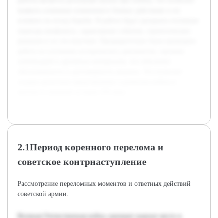
работы является детальный анализ фаз войны, что позволит
выявить ключевые изменения в боевых действиях и их
влияние на исход борьбы. В работе будут раскрыты основные
периоды конфликта, характерные события, стратегические
решения и их последствия. Предварительно была проведена
работа по изучению исторических документов, научных
публикаций и архивных материалов, что обеспечит
обоснованность и достоверность анализа. Это позволит
создать целостное представление о развитии войны в
контексте военной истории XX века.
2.1Период коренного перелома и
советское контрнаступление
Рассмотрение переломных моментов и ответных действий
советской армии.
Великая Отечественная война занимает важное место в