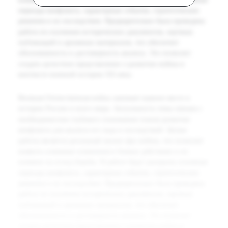
периоды конфликта, характерные события, стратегические
решения и их последствия. Предварительно была проведена
работа по изучению исторических документов, научных
публикаций и архивных материалов, что обеспечит
обоснованность и достоверность анализа. Это позволит
создать целостное представление о развитии войны в
контексте военной истории XX века.
Великая Отечественная война занимает важное место в
истории России и всего мира. Актуальность темы связана с
необходимостью глубокого понимания этапов развития
конфликта для анализа его хода и последствий. Целью
работы является детальный анализ фаз войны, что позволит
выявить ключевые изменения в боевых действиях и их
влияние на исход борьбы. В работе будут раскрыты основные
периоды конфликта, характерные события, стратегические
решения и их последствия. Предварительно была проведена
работа по изучению исторических документов, научных
публикаций и архивных материалов, что обеспечит
обоснованность и достоверность анализа. Это позволит
создать целостное представление о развитии войны в