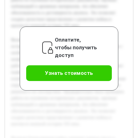
публикаций и архивных материалов, что обеспечит
обоснованность и достоверность анализа. Это позволит
создать целостное представление о развитии войны в
контексте военной истории XX века.
Оплатите,
Великая Отечественная война занимает важное место в
истории России и всего мира. Актуальность темы связана с
чтобы получить
необходимостью глубокого понимания этапов развития
доступ
конфликта для анализа его хода и последствий. Целью
работы является детальный анализ фаз войны, что позволит
выявить ключевые изменения в боевых действиях и их
Узнать стоимость
влияние на исход борьбы. В работе будут раскрыты основные
периоды конфликта, характерные события, стратегические
решения и их последствия. Предварительно была проведена
работа по изучению исторических документов, научных
публикаций и архивных материалов, что обеспечит
обоснованность и достоверность анализа. Это позволит
создать целостное представление о развитии войны в
контексте военной истории XX века.