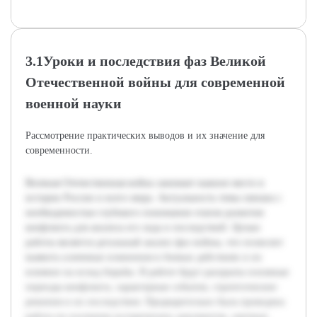
3.1Уроки и последствия фаз Великой
Отечественной войны для современной
военной науки
Рассмотрение практических выводов и их значение для
современности.
Великая Отечественная война занимает важное место в
истории России и всего мира. Актуальность темы связана с
необходимостью глубокого понимания этапов развития
конфликта для анализа его хода и последствий. Целью
работы является детальный анализ фаз войны, что позволит
выявить ключевые изменения в боевых действиях и их
влияние на исход борьбы. В работе будут раскрыты основные
периоды конфликта, характерные события, стратегические
решения и их последствия. Предварительно была проведена
работа по изучению исторических документов, научных