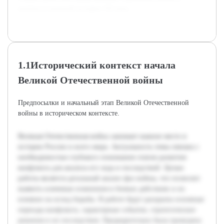
контексте военной истории XX века.
1.1Исторический контекст начала
Великой Отечественной войны
Предпосылки и начальный этап Великой Отечественной
войны в историческом контексте.
Великая Отечественная война занимает важное место в
истории России и всего мира. Актуальность темы связана с
необходимостью глубокого понимания этапов развития
конфликта для анализа его хода и последствий. Целью
работы является детальный анализ фаз войны, что позволит
выявить ключевые изменения в боевых действиях и их
влияние на исход борьбы. В работе будут раскрыты основные
периоды конфликта, характерные события, стратегические
решения и их последствия. Предварительно была проведена