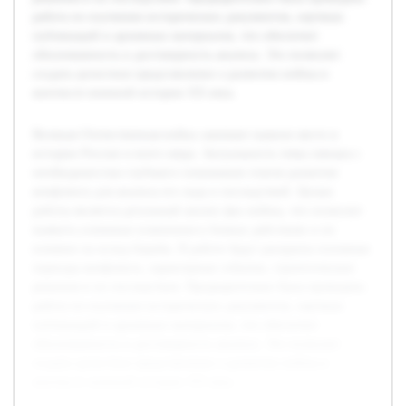
работа по изучению исторических документов, научных
публикаций и архивных материалов, что обеспечит
обоснованность и достоверность анализа. Это позволит
создать целостное представление о развитии войны в
контексте военной истории XX века.
Великая Отечественная война занимает важное место в
истории России и всего мира. Актуальность темы связана с
необходимостью глубокого понимания этапов развития
конфликта для анализа его хода и последствий. Целью
работы является детальный анализ фаз войны, что позволит
выявить ключевые изменения в боевых действиях и их
влияние на исход борьбы. В работе будут раскрыты основные
периоды конфликта, характерные события, стратегические
решения и их последствия. Предварительно была проведена
работа по изучению исторических документов, научных
публикаций и архивных материалов, что обеспечит
обоснованность и достоверность анализа. Это позволит
создать целостное представление о развитии войны в
контексте военной истории XX века.