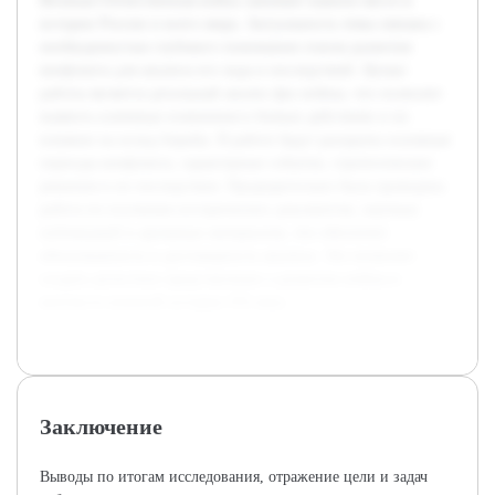
Великая Отечественная война занимает важное место в
истории России и всего мира. Актуальность темы связана с
необходимостью глубокого понимания этапов развития
конфликта для анализа его хода и последствий. Целью
работы является детальный анализ фаз войны, что позволит
выявить ключевые изменения в боевых действиях и их
влияние на исход борьбы. В работе будут раскрыты основные
периоды конфликта, характерные события, стратегические
решения и их последствия. Предварительно была проведена
работа по изучению исторических документов, научных
публикаций и архивных материалов, что обеспечит
обоснованность и достоверность анализа. Это позволит
создать целостное представление о развитии войны в
контексте военной истории XX века.
Заключение
Выводы по итогам исследования, отражение цели и задач