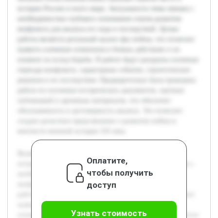
истории России и всего мира. Актуальность темы связана с
необходимостью глубокого понимания этапов развития
конфликта для анализа его хода и последствий. Целью
работы является детальный анализ фаз войны, что позволит
выявить ключевые изменения в боевых действиях и их
влияние на исход борьбы. В работе будут раскрыты основные
периоды конфликта, характерные события, стратегические
решения и их последствия. Предварительно была проведена
работа по изучению исторических документов, научных
публикаций и архивных материалов, что обеспечит
обоснованность и достоверность анализа. Это позволит
создать целостное представление о развитии войны в
контексте военной истории XX века.
Великая Отечественная война занимает важное место в
Оплатите,
истории России и всего мира. Актуальность темы связана с
чтобы получить
необходимостью глубокого понимания этапов развития
доступ
конфликта для анализа его хода и последствий. Целью
работы является детальный анализ фаз войны, что позволит
выявить ключевые изменения в боевых действиях и их
Узнать стоимость
влияние на исход борьбы. В работе будут раскрыты основные