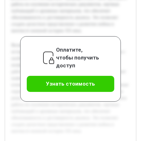
работа по изучению исторических документов, научных
публикаций и архивных материалов, что обеспечит
обоснованность и достоверность анализа. Это позволит
создать целостное представление о развитии войны в
контексте военной истории XX века.
Великая Отечественная война занимает важное место в
Оплатите,
истории России и всего мира. Актуальность темы связана с
чтобы получить
необходимостью глубокого понимания этапов развития
доступ
конфликта для анализа его хода и последствий. Целью
работы является детальный анализ фаз войны, что позволит
выявить ключевые изменения в боевых действиях и их
Узнать стоимость
влияние на исход борьбы. В работе будут раскрыты основные
периоды конфликта, характерные события, стратегические
решения и их последствия. Предварительно была проведена
работа по изучению исторических документов, научных
публикаций и архивных материалов, что обеспечит
обоснованность и достоверность анализа. Это позволит
создать целостное представление о развитии войны в
контексте военной истории XX века.