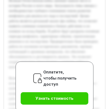
Великая Отечественная война занимает важное место в
истории России и всего мира. Актуальность темы связана с
необходимостью глубокого понимания этапов развития
конфликта для анализа его хода и последствий. Целью
работы является детальный анализ фаз войны, что позволит
выявить ключевые изменения в боевых действиях и их
влияние на исход борьбы. В работе будут раскрыты основные
периоды конфликта, характерные события, стратегические
решения и их последствия. Предварительно была проведена
работа по изучению исторических документов, научных
публикаций и архивных материалов, что обеспечит
обоснованность и достоверность анализа. Это позволит
создать целостное представление о развитии войны в
контексте военной истории XX века.
Оплатите,
чтобы получить
Великая Отечественная война занимает важное место в
истории России и всего мира. Актуальность темы связана с
доступ
необходимостью глубокого понимания этапов развития
конфликта для анализа его хода и последствий. Целью
Узнать стоимость
работы является детальный анализ фаз войны, что позволит
выявить ключевые изменения в боевых действиях и их
влияние на исход борьбы. В работе будут раскрыты основные