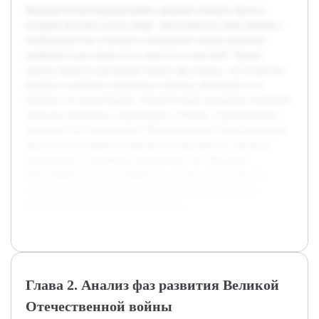
Великая Отечественная война занимает важное место в
истории России и всего мира. Актуальность темы связана с
необходимостью глубокого понимания этапов развития
конфликта для анализа его хода и последствий. Целью
работы является детальный анализ фаз войны, что позволит
выявить ключевые изменения в боевых действиях и их
влияние на исход борьбы. В работе будут раскрыты основные
периоды конфликта, характерные события, стратегические
решения и их последствия. Предварительно была проведена
работа по изучению исторических документов, научных
публикаций и архивных материалов, что обеспечит
обоснованность и достоверность анализа. Это позволит
создать целостное представление о развитии войны в
контексте военной истории XX века.
Глава 2. Анализ фаз развития Великой
Отечественной войны