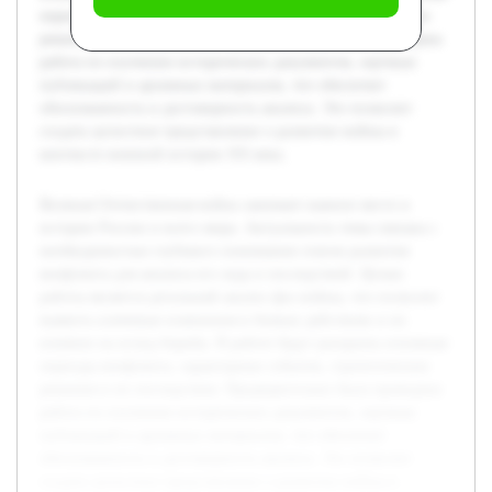
периоды конфликта, характерные события, стратегические
решения и их последствия. Предварительно была проведена
работа по изучению исторических документов, научных
публикаций и архивных материалов, что обеспечит
обоснованность и достоверность анализа. Это позволит
создать целостное представление о развитии войны в
контексте военной истории XX века.
Великая Отечественная война занимает важное место в
истории России и всего мира. Актуальность темы связана с
необходимостью глубокого понимания этапов развития
конфликта для анализа его хода и последствий. Целью
работы является детальный анализ фаз войны, что позволит
выявить ключевые изменения в боевых действиях и их
влияние на исход борьбы. В работе будут раскрыты основные
периоды конфликта, характерные события, стратегические
решения и их последствия. Предварительно была проведена
работа по изучению исторических документов, научных
публикаций и архивных материалов, что обеспечит
обоснованность и достоверность анализа. Это позволит
создать целостное представление о развитии войны в