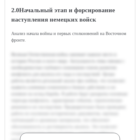
2.0Начальный этап и форсирование
наступления немецких войск
Анализ начала войны и первых столкновений на Восточном
фронте.
Великая Отечественная война занимает важное место в
истории России и всего мира. Актуальность темы связана с
необходимостью глубокого понимания этапов развития
конфликта для анализа его хода и последствий. Целью
работы является детальный анализ фаз войны, что позволит
выявить ключевые изменения в боевых действиях и их
влияние на исход борьбы. В работе будут раскрыты основные
периоды конфликта, характерные события, стратегические
решения и их последствия. Предварительно была проведена
работа по изучению исторических документов, научных
публикаций и архивных материалов, что обеспечит
обоснованность и достоверность анализа. Это позволит
создать целостное представление о развитии войны в
контексте военной истории XX века.