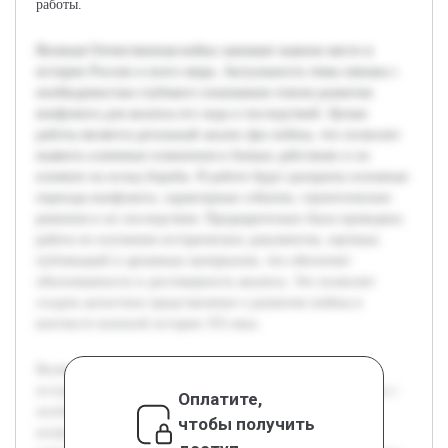
работы.
Великая Отечественная война занимает важное место в
истории России и всего мира. Актуальность темы связана с
необходимостью глубокого понимания этапов развития
конфликта для анализа его хода и последствий. Целью
работы является детальный анализ фаз войны, что позволит
выявить ключевые изменения в боевых действиях и их
влияние на исход борьбы. В работе будут раскрыты основные
периоды конфликта, характерные события, стратегические
решения и их последствия. Предварительно была проведена
работа по изучению исторических документов, научных
публикаций и архивных материалов, что обеспечит
обоснованность и достоверность анализа. Это позволит
создать целостное представление о развитии войны в
контексте военной истории XX века.
Великая Отечественная война занимает важное место в
истории России и всего мира. Актуальность темы связана с
Оплатите,
необходимостью глубокого понимания этапов развития
чтобы получить
конфликта для анализа его хода и последствий. Целью