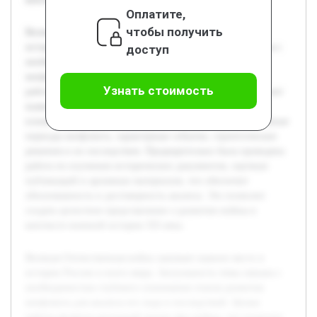
Оплатите,
чтобы получить
Великая Отечественная война занимает важное место в
истории России и всего мира. Актуальность темы связана с
доступ
необходимостью глубокого понимания этапов развития
конфликта для анализа его хода и последствий. Целью
Узнать стоимость
работы является детальный анализ фаз войны, что позволит
выявить ключевые изменения в боевых действиях и их
влияние на исход борьбы. В работе будут раскрыты основные
периоды конфликта, характерные события, стратегические
решения и их последствия. Предварительно была проведена
работа по изучению исторических документов, научных
публикаций и архивных материалов, что обеспечит
обоснованность и достоверность анализа. Это позволит
создать целостное представление о развитии войны в
контексте военной истории XX века.
Великая Отечественная война занимает важное место в
истории России и всего мира. Актуальность темы связана с
необходимостью глубокого понимания этапов развития
конфликта для анализа его хода и последствий. Целью