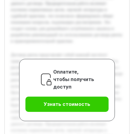
данного договора. Предварительная работа включает
изучение нормативных актов, научной литературы и
судебной практики, что позволило сформировать общее
понимание вопросов, подлежащих рассмотрению. Это
создаст основу для дальнейшего углубленного анализа и
разработки рекомендаций по использованию договора ренты
в правоприменительной практике.
Договор ренты представляет собой важный институт
гражданско-правовых отношений, широко применяемый в
различных сферах экономики. Актуальность темы связана с
Оплатите,
необходимостью систематизации знаний о правовой природе
чтобы получить
ренты и ее видах, что способствует более эффективному
доступ
использованию данного института в юридической практике.
Цель работы состоит в комплексном исследовании понятия
договора ренты и классификации ее видов. В рамках работы
Узнать стоимость
будет раскрыта сущность договора ренты, рассмотрены
ключевые его разновидности, а также проанализировано
законодательное регулирование и практика применения
данного договора. Предварительная работа включает
изучение нормативных актов, научной литературы и