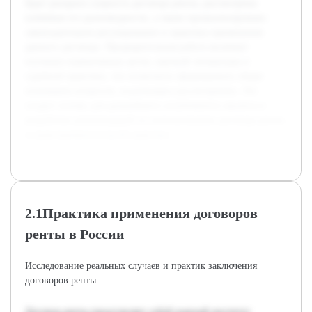
будет раскрыта сущность договора ренты, рассмотрены
ключевые его разновидности, а также проанализировано
законодательное регулирование и практика применения
данного договора. Предварительная работа включает
изучение нормативных актов, научной литературы и
судебной практики, что позволило сформировать общее
понимание вопросов, подлежащих рассмотрению. Это
создаст основу для дальнейшего углубленного анализа и
разработки рекомендаций по использованию договора ренты
в правоприменительной практике.
2.1Практика применения договоров
ренты в России
Исследование реальных случаев и практик заключения
договоров ренты.