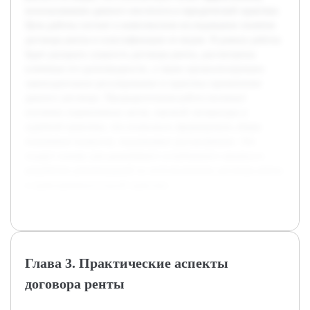
использованию данного института в юридической практике.
Цель работы состоит в комплексном исследовании понятия
договора ренты и классификации ее видов. В рамках работы
будет раскрыта сущность договора ренты, рассмотрены
ключевые его разновидности, а также проанализировано
законодательное регулирование и практика применения
данного договора. Предварительная работа включает
изучение нормативных актов, научной литературы и
судебной практики, что позволило сформировать общее
понимание вопросов, подлежащих рассмотрению. Это
создаст основу для дальнейшего углубленного анализа и
разработки рекомендаций по использованию договора ренты
в правоприменительной практике.
Глава 3. Практические аспекты
договора ренты