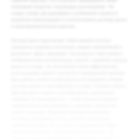
судебной практики, что позволило сформировать общее
понимание вопросов, подлежащих рассмотрению. Это
создаст основу для дальнейшего углубленного анализа и
разработки рекомендаций по использованию договора ренты
в правоприменительной практике.
Договор ренты представляет собой важный институт
гражданско-правовых отношений, широко применяемый в
различных сферах экономики. Актуальность темы связана с
необходимостью систематизации знаний о правовой природе
ренты и ее видах, что способствует более эффективному
использованию данного института в юридической практике.
Цель работы состоит в комплексном исследовании понятия
договора ренты и классификации ее видов. В рамках работы
будет раскрыта сущность договора ренты, рассмотрены
ключевые его разновидности, а также проанализировано
законодательное регулирование и практика применения
данного договора. Предварительная работа включает
изучение нормативных актов, научной литературы и
судебной практики, что позволило сформировать общее
понимание вопросов, подлежащих рассмотрению. Это
создаст основу для дальнейшего углубленного анализа и