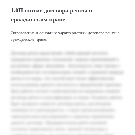
1.0Понятие договора ренты в
гражданском праве
Определение и основные характеристики договора ренты в
гражданском праве.
Договор ренты представляет собой важный институт
гражданско-правовых отношений, широко применяемый в
различных сферах экономики. Актуальность темы связана с
необходимостью систематизации знаний о правовой природе
ренты и ее видах, что способствует более эффективному
использованию данного института в юридической практике.
Цель работы состоит в комплексном исследовании понятия
договора ренты и классификации ее видов. В рамках работы
будет раскрыта сущность договора ренты, рассмотрены
ключевые его разновидности, а также проанализировано
законодательное регулирование и практика применения
данного договора. Предварительная работа включает
изучение нормативных актов, научной литературы и