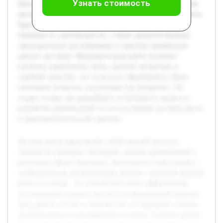
Узнать стоимость
Цель работы состоит в комплексном исследовании понятия
договора ренты и классификации ее видов. В рамках работы
будет раскрыта сущность договора ренты, рассмотрены
ключевые его разновидности, а также проанализировано
законодательное регулирование и практика применения
данного договора. Предварительная работа включает
изучение нормативных актов, научной литературы и
судебной практики, что позволило сформировать общее
понимание вопросов, подлежащих рассмотрению. Это
создаст основу для дальнейшего углубленного анализа и
разработки рекомендаций по использованию договора ренты
в правоприменительной практике.
Договор ренты представляет собой важный институт
гражданско-правовых отношений, широко применяемый в
различных сферах экономики. Актуальность темы связана с
необходимостью систематизации знаний о правовой природе
ренты и ее видах, что способствует более эффективному
использованию данного института в юридической практике.
Цель работы состоит в комплексном исследовании понятия
договора ренты и классификации ее видов. В рамках работы