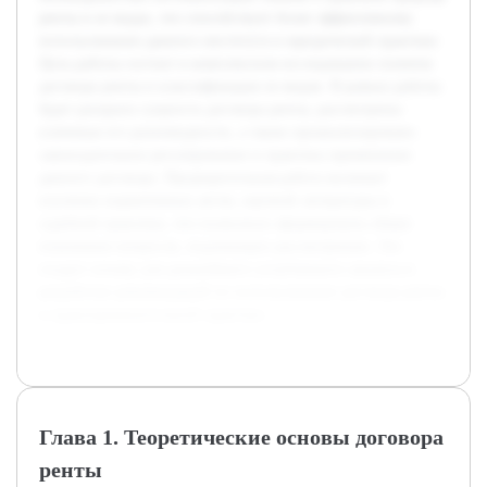
ренты и ее видах, что способствует более эффективному
использованию данного института в юридической практике.
Цель работы состоит в комплексном исследовании понятия
договора ренты и классификации ее видов. В рамках работы
будет раскрыта сущность договора ренты, рассмотрены
ключевые его разновидности, а также проанализировано
законодательное регулирование и практика применения
данного договора. Предварительная работа включает
изучение нормативных актов, научной литературы и
судебной практики, что позволило сформировать общее
понимание вопросов, подлежащих рассмотрению. Это
создаст основу для дальнейшего углубленного анализа и
разработки рекомендаций по использованию договора ренты
в правоприменительной практике.
Глава 1. Теоретические основы договора
ренты