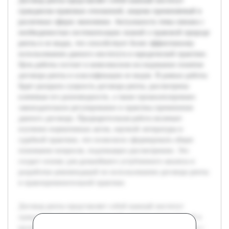
Договор ренты представляет собой важный институт
гражданско-правовых отношений, широко применяемый в
различных сферах экономики. Актуальность темы связана с
необходимостью систематизации знаний о правовой природе
ренты и ее видах, что способствует более эффективному
использованию данного института в юридической практике.
Цель работы состоит в комплексном исследовании понятия
договора ренты и классификации ее видов. В рамках работы
будет раскрыта сущность договора ренты, рассмотрены
ключевые его разновидности, а также проанализировано
законодательное регулирование и практика применения
данного договора. Предварительная работа включает
изучение нормативных актов, научной литературы и
судебной практики, что позволило сформировать общее
понимание вопросов, подлежащих рассмотрению. Это
создаст основу для дальнейшего углубленного анализа и
разработки рекомендаций по использованию договора ренты
в правоприменительной практике.
Договор ренты представляет собой важный институт
гражданско-правовых отношений, широко применяемый в
различных сферах экономики. Актуальность темы связана с