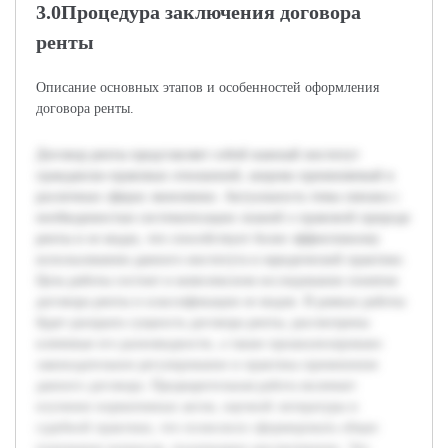
3.0Процедура заключения договора
ренты
Описание основных этапов и особенностей оформления
договора ренты.
Договор ренты представляет собой важный институт
гражданско-правовых отношений, широко применяемый в
различных сферах экономики. Актуальность темы связана с
необходимостью систематизации знаний о правовой природе
ренты и ее видах, что способствует более эффективному
использованию данного института в юридической практике.
Цель работы состоит в комплексном исследовании понятия
договора ренты и классификации ее видов. В рамках работы
будет раскрыта сущность договора ренты, рассмотрены
ключевые его разновидности, а также проанализировано
законодательное регулирование и практика применения
данного договора. Предварительная работа включает
изучение нормативных актов, научной литературы и
судебной практики, что позволило сформировать общее