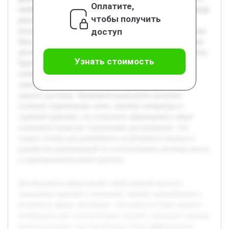
Оплатите,
необходимостью систематизации знаний о правовой природе
чтобы получить
ренты и ее видах, что способствует более эффективному
доступ
использованию данного института в юридической практике.
Цель работы состоит в комплексном исследовании понятия
договора ренты и классификации ее видов. В рамках работы
Узнать стоимость
будет раскрыта сущность договора ренты, рассмотрены
ключевые его разновидности, а также проанализировано
законодательное регулирование и практика применения
данного договора. Предварительная работа включает
изучение нормативных актов, научной литературы и
судебной практики, что позволило сформировать общее
понимание вопросов, подлежащих рассмотрению. Это
создаст основу для дальнейшего углубленного анализа и
разработки рекомендаций по использованию договора ренты
в правоприменительной практике.
Договор ренты представляет собой важный институт
гражданско-правовых отношений, широко применяемый в
различных сферах экономики. Актуальность темы связана с
необходимостью систематизации знаний о правовой природе
ренты и ее видах, что способствует более эффективному