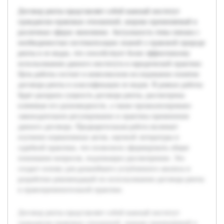
Договор ренты представляет собой важный институт
гражданско-правовых отношений, широко применяемый в
различных сферах экономики. Актуальность темы связана с
необходимостью систематизации знаний о правовой природе
ренты и ее видах, что способствует более эффективному
использованию данного института в юридической практике.
Цель работы состоит в комплексном исследовании понятия
договора ренты и классификации ее видов. В рамках работы
будет раскрыта сущность договора ренты, рассмотрены
ключевые его разновидности, а также проанализировано
законодательное регулирование и практика применения
данного договора. Предварительная работа включает
изучение нормативных актов, научной литературы и
судебной практики, что позволило сформировать общее
понимание вопросов, подлежащих рассмотрению. Это
создаст основу для дальнейшего углубленного анализа и
разработки рекомендаций по использованию договора ренты
в правоприменительной практике.
Договор ренты представляет собой важный институт
гражданско-правовых отношений, широко применяемый в