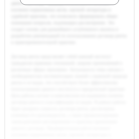
данного договора. Предварительная работа включает
изучение нормативных актов, научной литературы и
судебной практики, что позволило сформировать общее
понимание вопросов, подлежащих рассмотрению. Это
создаст основу для дальнейшего углубленного анализа и
разработки рекомендаций по использованию договора ренты
в правоприменительной практике.
Договор ренты представляет собой важный институт
гражданско-правовых отношений, широко применяемый в
различных сферах экономики. Актуальность темы связана с
необходимостью систематизации знаний о правовой природе
ренты и ее видах, что способствует более эффективному
использованию данного института в юридической практике.
Цель работы состоит в комплексном исследовании понятия
договора ренты и классификации ее видов. В рамках работы
будет раскрыта сущность договора ренты, рассмотрены
ключевые его разновидности, а также проанализировано
законодательное регулирование и практика применения
данного договора. Предварительная работа включает
изучение нормативных актов, научной литературы и