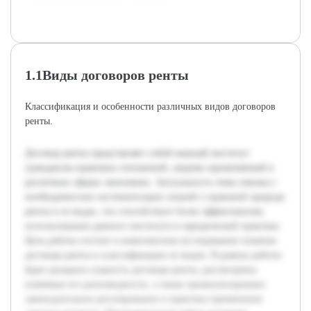
1.1Виды договоров ренты
Классификация и особенности различных видов договоров
ренты.
Договор ренты представляет собой важный институт
гражданско-правовых отношений, широко применяемый в
различных сферах экономики. Актуальность темы связана с
необходимостью систематизации знаний о правовой природе
ренты и ее видах, что способствует более эффективному
использованию данного института в юридической практике.
Цель работы состоит в комплексном исследовании понятия
договора ренты и классификации ее видов. В рамках работы
будет раскрыта сущность договора ренты, рассмотрены
ключевые его разновидности, а также проанализировано
законодательное регулирование и практика применения