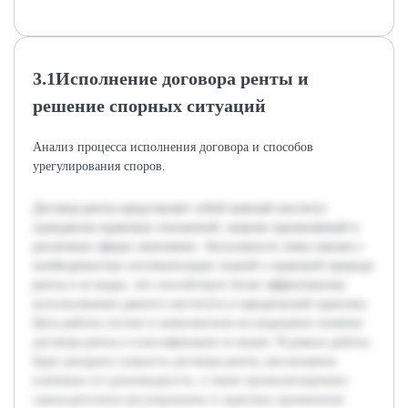
3.1Исполнение договора ренты и
решение спорных ситуаций
Анализ процесса исполнения договора и способов
урегулирования споров.
Договор ренты представляет собой важный институт
гражданско-правовых отношений, широко применяемый в
различных сферах экономики. Актуальность темы связана с
необходимостью систематизации знаний о правовой природе
ренты и ее видах, что способствует более эффективному
использованию данного института в юридической практике.
Цель работы состоит в комплексном исследовании понятия
договора ренты и классификации ее видов. В рамках работы
будет раскрыта сущность договора ренты, рассмотрены
ключевые его разновидности, а также проанализировано
законодательное регулирование и практика применения