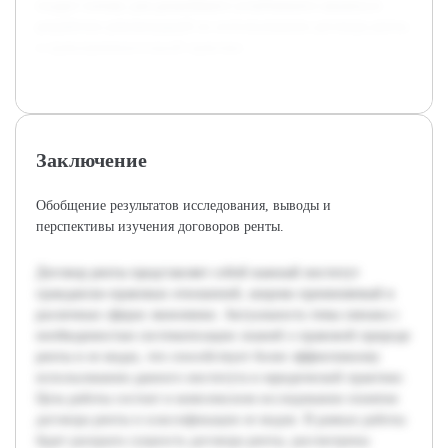
создаст основу для дальнейшего углубленного анализа и
разработки рекомендаций по использованию договора ренты
в правоприменительной практике.
Заключение
Обобщение результатов исследования, выводы и
перспективы изучения договоров ренты.
Договор ренты представляет собой важный институт
гражданско-правовых отношений, широко применяемый в
различных сферах экономики. Актуальность темы связана с
необходимостью систематизации знаний о правовой природе
ренты и ее видах, что способствует более эффективному
использованию данного института в юридической практике.
Цель работы состоит в комплексном исследовании понятия
договора ренты и классификации ее видов. В рамках работы
будет раскрыта сущность договора ренты, рассмотрены