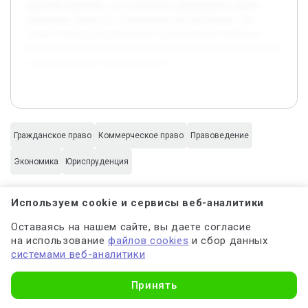
судебной практики, что позволило сформировать общее
понимание вопросов, подлежащих рассмотрению. Это
создаст основу для дальнейшего углубленного анализа и
разработки рекомендаций по использованию договора ренты
в правоприменительной практике.
Гражданское право
Коммерческое право
Правоведение
Экономика
Юриспруденция
Используем cookie и сервисы веб-аналитики
Оставаясь на нашем сайте, вы даете согласие
на использование
файлов cookies
и сбор данных
Генерация работы с ИИ
системами веб-аналитики
за 15 секунд от 199 р.
Узнать стоимость
Принять