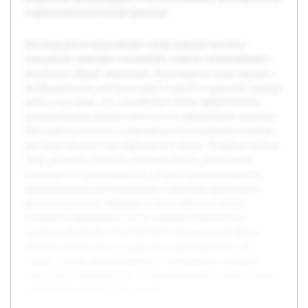
в правоприменительной практике.
Договор ренты представляет собой важный институт
гражданско-правовых отношений, широко применяемый в
различных сферах экономики. Актуальность темы связана с
необходимостью систематизации знаний о правовой природе
ренты и ее видах, что способствует более эффективному
использованию данного института в юридической практике.
Цель работы состоит в комплексном исследовании понятия
договора ренты и классификации ее видов. В рамках работы
будет раскрыта сущность договора ренты, рассмотрены
ключевые его разновидности, а также проанализировано
законодательное регулирование и практика применения
данного договора. Предварительная работа включает
изучение нормативных актов, научной литературы и
судебной практики, что позволило сформировать общее
понимание вопросов, подлежащих рассмотрению. Это
создаст основу для дальнейшего углубленного анализа и
разработки рекомендаций по использованию договора ренты
в правоприменительной практике.