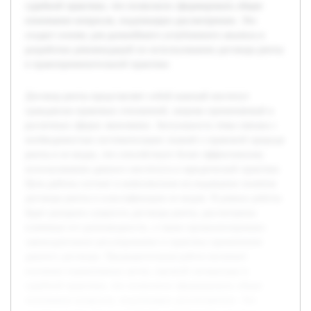
судебной практики, что позволило сформировать общее
понимание вопросов, подлежащих рассмотрению. Это
создаст основу для дальнейшего углубленного анализа и
разработки рекомендаций по использованию договора ренты
в правоприменительной практике.
Договор ренты представляет собой важный институт
гражданско-правовых отношений, широко применяемый в
различных сферах экономики. Актуальность темы связана с
необходимостью систематизации знаний о правовой природе
ренты и ее видах, что способствует более эффективному
использованию данного института в юридической практике.
Цель работы состоит в комплексном исследовании понятия
договора ренты и классификации ее видов. В рамках работы
будет раскрыта сущность договора ренты, рассмотрены
ключевые его разновидности, а также проанализировано
законодательное регулирование и практика применения
данного договора. Предварительная работа включает
изучение нормативных актов, научной литературы и
судебной практики, что позволило сформировать общее
понимание вопросов, подлежащих рассмотрению. Это