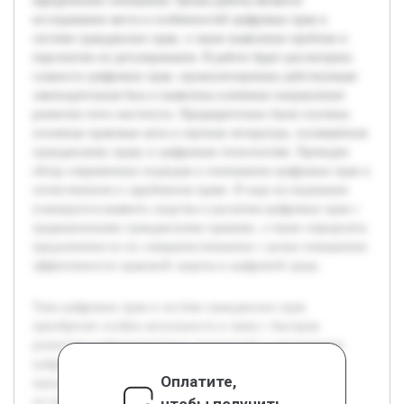
юридические отношения. Целью работы является
исследование места и особенностей цифровых прав в
системе гражданских прав, а также выявление проблем и
перспектив их регулирования. В работе будет рассмотрена
сущность цифровых прав, проанализирована действующая
законодательная база и выявлены ключевые направления
развития этого института. Предварительно были изучены
основные правовые акты и научная литература, посвящённая
гражданскому праву и цифровым технологиям. Проведен
обзор современных подходов к пониманию цифровых прав в
отечественном и зарубежном праве. В ходе исследования
планируется выявить сходства и различия цифровых прав с
традиционными гражданскими правами, а также определить
предложения по их совершенствованию с целью повышения
эффективности правовой защиты в цифровой среде.
Тема цифровых прав в системе гражданских прав
приобретает особую актуальность в связи с быстрым
развитием информационных технологий и увеличением
цифрового пространства, в котором функционируют
Оплатите,
юридические отношения. Целью работы является
чтобы получить
исследование места и особенностей цифровых прав в