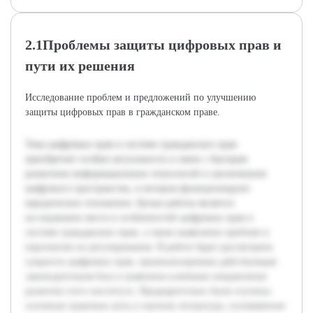
2.1Проблемы защиты цифровых прав и
пути их решения
Исследование проблем и предложений по улучшению
защиты цифровых прав в гражданском праве.
Тема цифровых прав в системе гражданских прав
приобретает особую актуальность в связи с быстрым
развитием информационных технологий и увеличением
цифрового пространства, в котором функционируют
юридические отношения. Целью работы является
исследование места и особенностей цифровых прав в
системе гражданских прав, а также выявление проблем и
перспектив их регулирования. В работе будет рассмотрена
сущность цифровых прав, проанализирована действующая
законодательная база и выявлены ключевые направления
развития этого института. Предварительно были изучены
основные правовые акты и научная литература, посвящённая