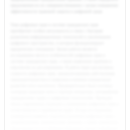
предложения по их совершенствованию с целью повышения
эффективности правовой защиты в цифровой среде.
Тема цифровых прав в системе гражданских прав
приобретает особую актуальность в связи с быстрым
развитием информационных технологий и увеличением
цифрового пространства, в котором функционируют
юридические отношения. Целью работы является
исследование места и особенностей цифровых прав в
системе гражданских прав, а также выявление проблем и
перспектив их регулирования. В работе будет рассмотрена
сущность цифровых прав, проанализирована действующая
законодательная база и выявлены ключевые направления
развития этого института. Предварительно были изучены
основные правовые акты и научная литература, посвящённая
гражданскому праву и цифровым технологиям. Проведен
обзор современных подходов к пониманию цифровых прав в
отечественном и зарубежном праве. В ходе исследования
планируется выявить сходства и различия цифровых прав с
традиционными гражданскими правами, а также определить
предложения по их совершенствованию с целью повышения