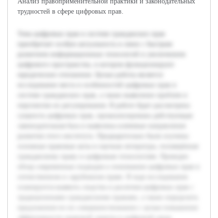
Анализ правоприменительной практики и законодательных
трудностей в сфере цифровых прав.
Тема цифровых прав в системе гражданских прав
приобретает особую актуальность в связи с быстрым
развитием информационных технологий и увеличением
цифрового пространства, в котором функционируют
юридические отношения. Целью работы является
исследование места и особенностей цифровых прав в
системе гражданских прав, а также выявление проблем и
перспектив их регулирования. В работе будет рассмотрена
сущность цифровых прав, проанализирована действующая
законодательная база и выявлены ключевые направления
развития этого института. Предварительно были изучены
основные правовые акты и научная литература, посвящённая
гражданскому праву и цифровым технологиям. Проведен
обзор современных подходов к пониманию цифровых прав в
отечественном и зарубежном праве. В ходе исследования
планируется выявить сходства и различия цифровых прав с
традиционными гражданскими правами, а также определить
предложения по их совершенствованию с целью повышения
эффективности правовой защиты в цифровой среде.