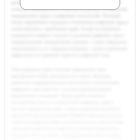
развития этого института. Предварительно были изучены
основные правовые акты и научная литература, посвящённая
гражданскому праву и цифровым технологиям. Проведен
обзор современных подходов к пониманию цифровых прав в
отечественном и зарубежном праве. В ходе исследования
планируется выявить сходства и различия цифровых прав с
традиционными гражданскими правами, а также определить
предложения по их совершенствованию с целью повышения
эффективности правовой защиты в цифровой среде.
Тема цифровых прав в системе гражданских прав
приобретает особую актуальность в связи с быстрым
развитием информационных технологий и увеличением
цифрового пространства, в котором функционируют
юридические отношения. Целью работы является
исследование места и особенностей цифровых прав в
системе гражданских прав, а также выявление проблем и
перспектив их регулирования. В работе будет рассмотрена
сущность цифровых прав, проанализирована действующая
законодательная база и выявлены ключевые направления
развития этого института. Предварительно были изучены