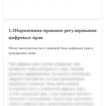
эффективности правовой защиты в цифровой среде.
1.1Нормативно-правовое регулирование
цифровых прав
Обзор законодательства и правовой базы цифровых прав в
гражданском праве.
Тема цифровых прав в системе гражданских прав
приобретает особую актуальность в связи с быстрым
развитием информационных технологий и увеличением
цифрового пространства, в котором функционируют
юридические отношения. Целью работы является
исследование места и особенностей цифровых прав в
системе гражданских прав, а также выявление проблем и
перспектив их регулирования. В работе будет рассмотрена
сущность цифровых прав, проанализирована действующая