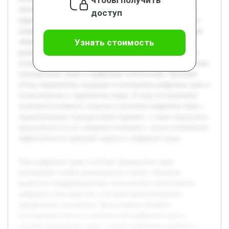
системе гражданских прав, а также выявление проблем и
доступ
перспектив их регулирования. В работе будет рассмотрена
сущность цифровых прав, проанализирована действующая
Узнать стоимость
законодательная база и выявлены ключевые направления
развития этого института. Предварительно были изучены
основные правовые акты и научная литература, посвящённая
гражданскому праву и цифровым технологиям. Проведен
обзор современных подходов к пониманию цифровых прав в
отечественном и зарубежном праве. В ходе исследования
планируется выявить сходства и различия цифровых прав с
традиционными гражданскими правами, а также определить
предложения по их совершенствованию с целью повышения
эффективности правовой защиты в цифровой среде.
Тема цифровых прав в системе гражданских прав
приобретает особую актуальность в связи с быстрым
развитием информационных технологий и увеличением
цифрового пространства, в котором функционируют
юридические отношения. Целью работы является
исследование места и особенностей цифровых прав в
системе гражданских прав, а также выявление проблем и