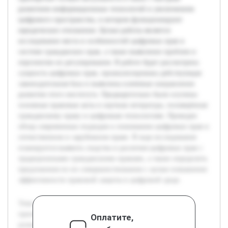
развитием информационных технологий и увеличением
цифрового пространства, в котором функционируют
юридические отношения. Целью работы является
исследование места и особенностей цифровых прав в
системе гражданских прав, а также выявление проблем и
перспектив их регулирования. В работе будет рассмотрена
сущность цифровых прав, проанализирована действующая
законодательная база и выявлены ключевые направления
развития этого института. Предварительно были изучены
основные правовые акты и научная литература, посвящённая
гражданскому праву и цифровым технологиям. Проведен
обзор современных подходов к пониманию цифровых прав в
отечественном и зарубежном праве. В ходе исследования
планируется выявить сходства и различия цифровых прав с
традиционными гражданскими правами, а также определить
предложения по их совершенствованию с целью повышения
эффективности правовой защиты в цифровой среде.
Тема цифровых прав в системе гражданских прав
приобретает особую актуальность в связи с быстрым
Оплатите,
развитием информационных технологий и увеличением