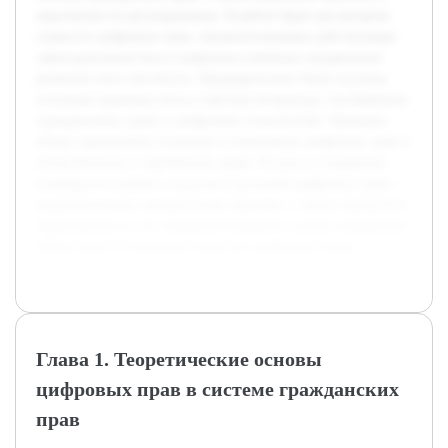
перспектив их регулирования. В работе будет рассмотрена
сущность цифровых прав, проанализирована действующая
законодательная база и выявлены ключевые направления
развития этого института. Предварительно были изучены
основные правовые акты и научная литература, посвящённая
гражданскому праву и цифровым технологиям. Проведен
обзор современных подходов к пониманию цифровых прав в
отечественном и зарубежном праве. В ходе исследования
планируется выявить сходства и различия цифровых прав с
традиционными гражданскими правами, а также определить
предложения по их совершенствованию с целью повышения
эффективности правовой защиты в цифровой среде.
Глава 1. Теоретические основы
цифровых прав в системе гражданских
прав