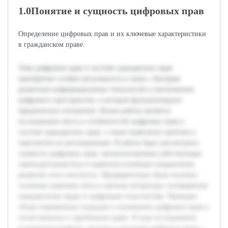
1.0Понятие и сущность цифровых прав
Определение цифровых прав и их ключевые характеристики
в гражданском праве.
Тема цифровых прав в системе гражданских прав
приобретает особую актуальность в связи с быстрым
развитием информационных технологий и увеличением
цифрового пространства, в котором функционируют
юридические отношения. Целью работы является
исследование места и особенностей цифровых прав в
системе гражданских прав, а также выявление проблем и
перспектив их регулирования. В работе будет рассмотрена
сущность цифровых прав, проанализирована действующая
законодательная база и выявлены ключевые направления
развития этого института. Предварительно были изучены
основные правовые акты и научная литература, посвящённая
гражданскому праву и цифровым технологиям. Проведен
обзор современных подходов к пониманию цифровых прав в
отечественном и зарубежном праве. В ходе исследования