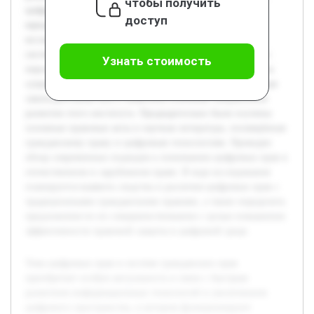
чтобы получить
цифрового пространства, в котором функционируют
доступ
юридические отношения. Целью работы является
исследование места и особенностей цифровых прав в
системе гражданских прав, а также выявление проблем и
Узнать стоимость
перспектив их регулирования. В работе будет рассмотрена
сущность цифровых прав, проанализирована действующая
законодательная база и выявлены ключевые направления
развития этого института. Предварительно были изучены
основные правовые акты и научная литература, посвящённая
гражданскому праву и цифровым технологиям. Проведен
обзор современных подходов к пониманию цифровых прав в
отечественном и зарубежном праве. В ходе исследования
планируется выявить сходства и различия цифровых прав с
традиционными гражданскими правами, а также определить
предложения по их совершенствованию с целью повышения
эффективности правовой защиты в цифровой среде.
Тема цифровых прав в системе гражданских прав
приобретает особую актуальность в связи с быстрым
развитием информационных технологий и увеличением
цифрового пространства, в котором функционируют