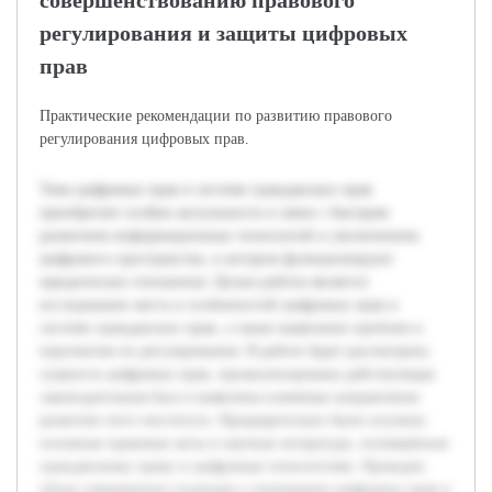
совершенствованию правового
регулирования и защиты цифровых
прав
Практические рекомендации по развитию правового
регулирования цифровых прав.
Тема цифровых прав в системе гражданских прав
приобретает особую актуальность в связи с быстрым
развитием информационных технологий и увеличением
цифрового пространства, в котором функционируют
юридические отношения. Целью работы является
исследование места и особенностей цифровых прав в
системе гражданских прав, а также выявление проблем и
перспектив их регулирования. В работе будет рассмотрена
сущность цифровых прав, проанализирована действующая
законодательная база и выявлены ключевые направления
развития этого института. Предварительно были изучены
основные правовые акты и научная литература, посвящённая
гражданскому праву и цифровым технологиям. Проведен
обзор современных подходов к пониманию цифровых прав в