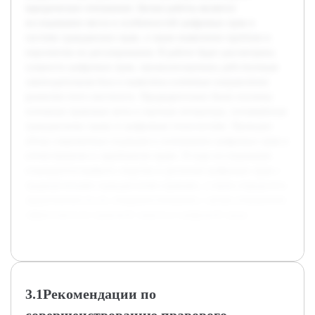
юридические отношения. Целью работы является
исследование места и особенностей цифровых прав в
системе гражданских прав, а также выявление проблем и
перспектив их регулирования. В работе будет рассмотрена
сущность цифровых прав, проанализирована действующая
законодательная база и выявлены ключевые направления
развития этого института. Предварительно были изучены
основные правовые акты и научная литература, посвящённая
гражданскому праву и цифровым технологиям. Проведен
обзор современных подходов к пониманию цифровых прав в
отечественном и зарубежном праве. В ходе исследования
планируется выявить сходства и различия цифровых прав с
традиционными гражданскими правами, а также определить
предложения по их совершенствованию с целью повышения
эффективности правовой защиты в цифровой среде.
3.1Рекомендации по