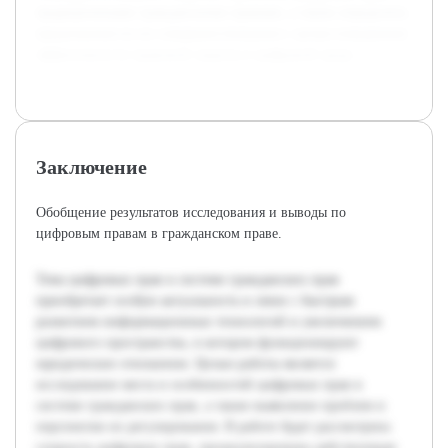
традиционными гражданскими правами, а также определить
предложения по их совершенствованию с целью повышения
эффективности правовой защиты в цифровой среде.
Заключение
Обобщение результатов исследования и выводы по
цифровым правам в гражданском праве.
Тема цифровых прав в системе гражданских прав
приобретает особую актуальность в связи с быстрым
развитием информационных технологий и увеличением
цифрового пространства, в котором функционируют
юридические отношения. Целью работы является
исследование места и особенностей цифровых прав в
системе гражданских прав, а также выявление проблем и
перспектив их регулирования. В работе будет рассмотрена
сущность цифровых прав, проанализирована действующая