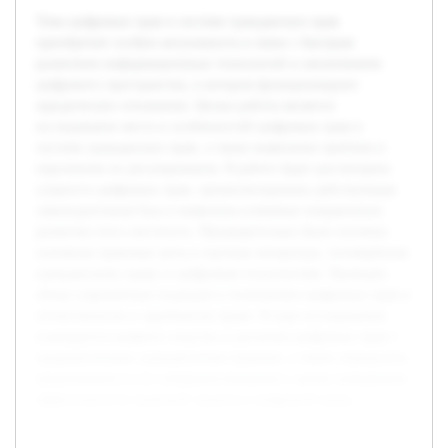
Тема цифровых прав в системе гражданских прав
приобретает особую актуальность в связи с быстрым
развитием информационных технологий и увеличением
цифрового пространства, в котором функционируют
юридические отношения. Целью работы является
исследование места и особенностей цифровых прав в
системе гражданских прав, а также выявление проблем и
перспектив их регулирования. В работе будет рассмотрена
сущность цифровых прав, проанализирована действующая
законодательная база и выявлены ключевые направления
развития этого института. Предварительно были изучены
основные правовые акты и научная литература, посвящённая
гражданскому праву и цифровым технологиям. Проведен
обзор современных подходов к пониманию цифровых прав в
отечественном и зарубежном праве. В ходе исследования
планируется выявить сходства и различия цифровых прав с
традиционными гражданскими правами, а также определить
предложения по их совершенствованию с целью повышения
эффективности правовой защиты в цифровой среде.