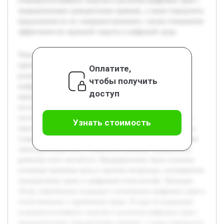
планируется выявить сходства и различия цифровых прав с
традиционными гражданскими правами, а также определить
предложения по их совершенствованию с целью повышения
эффективности правовой защиты в цифровой среде.
Тема цифровых прав в системе гражданских прав
приобретает особую актуальность в связи с быстрым
Оплатите,
развитием информационных технологий и увеличением
чтобы получить
цифрового пространства, в котором функционируют
доступ
юридические отношения. Целью работы является
исследование места и особенностей цифровых прав в
системе гражданских прав, а также выявление проблем и
Узнать стоимость
перспектив их регулирования. В работе будет рассмотрена
сущность цифровых прав, проанализирована действующая
законодательная база и выявлены ключевые направления
развития этого института. Предварительно были изучены
основные правовые акты и научная литература, посвящённая
гражданскому праву и цифровым технологиям. Проведен
обзор современных подходов к пониманию цифровых прав в
отечественном и зарубежном праве. В ходе исследования
планируется выявить сходства и различия цифровых прав с
традиционными гражданскими правами, а также определить