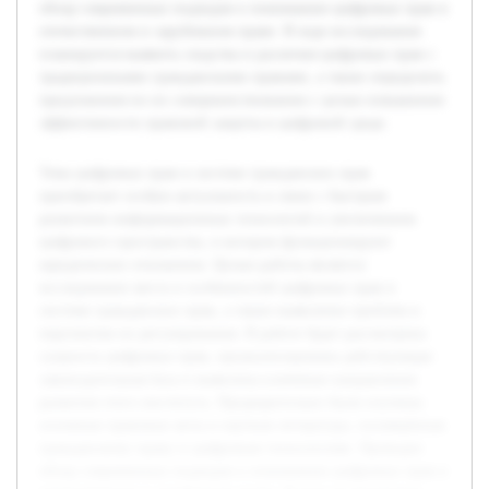
обзор современных подходов к пониманию цифровых прав в
отечественном и зарубежном праве. В ходе исследования
планируется выявить сходства и различия цифровых прав с
традиционными гражданскими правами, а также определить
предложения по их совершенствованию с целью повышения
эффективности правовой защиты в цифровой среде.
Тема цифровых прав в системе гражданских прав
приобретает особую актуальность в связи с быстрым
развитием информационных технологий и увеличением
цифрового пространства, в котором функционируют
юридические отношения. Целью работы является
исследование места и особенностей цифровых прав в
системе гражданских прав, а также выявление проблем и
перспектив их регулирования. В работе будет рассмотрена
сущность цифровых прав, проанализирована действующая
законодательная база и выявлены ключевые направления
развития этого института. Предварительно были изучены
основные правовые акты и научная литература, посвящённая
гражданскому праву и цифровым технологиям. Проведен
обзор современных подходов к пониманию цифровых прав в