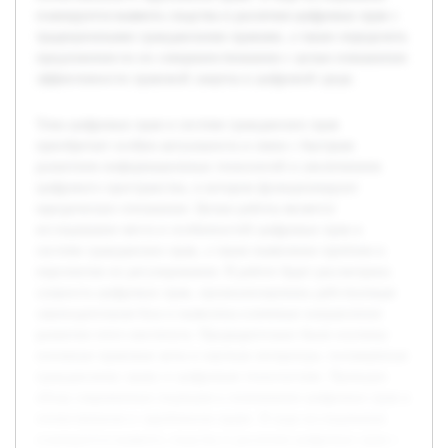
планируется выявить сходства и различия цифровых прав с
традиционными гражданскими правами, а также определить
предложения по их совершенствованию с целью повышения
эффективности правовой защиты в цифровой среде.
Тема цифровых прав в системе гражданских прав
приобретает особую актуальность в связи с быстрым
развитием информационных технологий и увеличением
цифрового пространства, в котором функционируют
юридические отношения. Целью работы является
исследование места и особенностей цифровых прав в
системе гражданских прав, а также выявление проблем и
перспектив их регулирования. В работе будет рассмотрена
сущность цифровых прав, проанализирована действующая
законодательная база и выявлены ключевые направления
развития этого института. Предварительно были изучены
основные правовые акты и научная литература, посвящённая
гражданскому праву и цифровым технологиям. Проведен
обзор современных подходов к пониманию цифровых прав в
отечественном и зарубежном праве. В ходе исследования
планируется выявить сходства и различия цифровых прав с