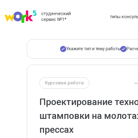
студенческий
типы консул
сервис №1
*
Укажите тип и тему работы
Расч
~
Курсовая работа
Проектирование техно
штамповки на молота
прессах