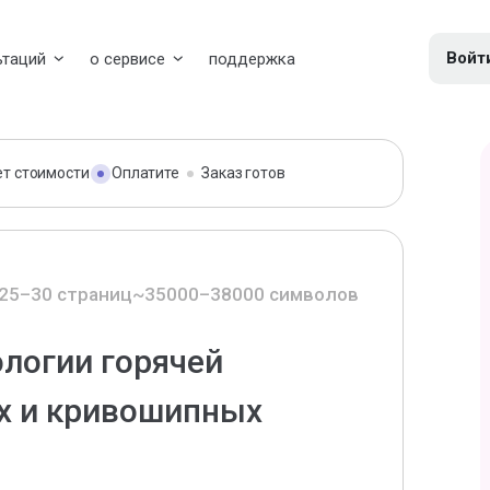
Войт
ьтаций
о сервисе
поддержка
ет стоимости
Оплатите
Заказ готов
25–30 страниц
~35000–38000 символов
логии горячей
х и кривошипных