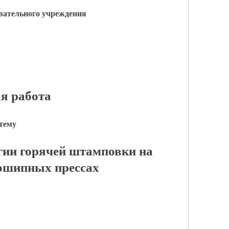
вательного учреждения
я работа
 тему
гии горячей штамповки на
ошипных прессах