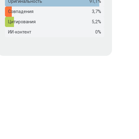
Оригинальность
91,1%
Совпадения
3,7%
Цитирования
5,2%
ИИ-контент
0%