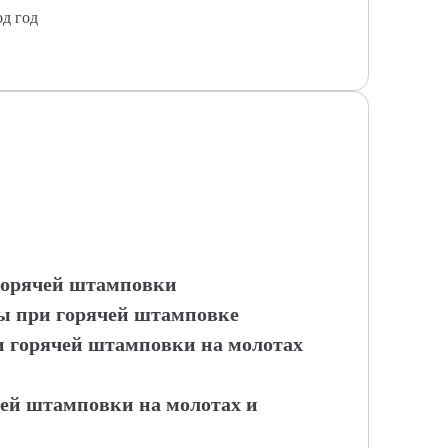
од год
 горячей штамповки
сы при горячей штамповке
ти горячей штамповки на молотах
чей штамповки на молотах и