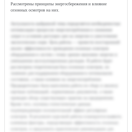
Рассмотрены принципы энергосбережения и влияние
сезонных осмотров на них.
Актуальность выбранной темы определяется необходимостью
оптимизации процессов энергопотребления и снижения
затрат в условиях растущих цен на энергию и ужесточения
экологических норм. Цель работы — провести всесторонний
анализ эффективности проведения сезонных осмотров
оборудования и систем с точки зрения экономии энергии и
уменьшения эксплуатационных расходов. В работе будет
рассмотрена теоретическая база сезонных осмотров, их
значение для поддержания оборудования в оптимальном
состоянии, а также влияние на энергопотребление.
Предварительно была выполнена работа по сбору и анализу
научных публикаций, нормативных документов, а также
проведен обзор существующих практик на предприятиях.
Кроме того, изучены статистические данные,
подтверждающие положительный эффект регулярных
осмотров. В результате курсовой работы планируется выявить
ключевые факторы, определяющие эффективность сезонных
осмотров, и предложить практические рекомендации для