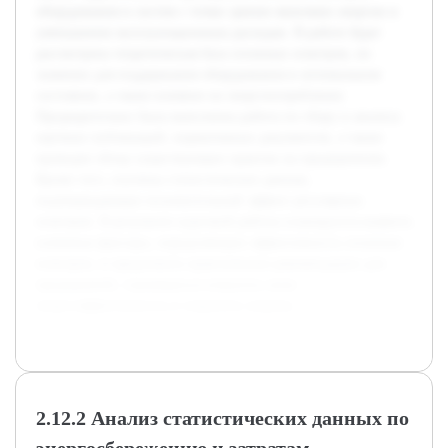
оборудования и систем с точки зрения экономии энергии и
уменьшения эксплуатационных расходов. В работе будет
рассмотрена теоретическая база сезонных осмотров, их
значение для поддержания оборудования в оптимальном
состоянии, а также влияние на энергопотребление.
Предварительно была выполнена работа по сбору и анализу
научных публикаций, нормативных документов, а также
проведен обзор существующих практик на предприятиях.
Кроме того, изучены статистические данные,
подтверждающие положительный эффект регулярных
осмотров. В результате курсовой работы планируется выявить
ключевые факторы, определяющие эффективность сезонных
осмотров, и предложить практические рекомендации для
предприятий, стремящихся повысить свою
энергоэффективность и сократить затраты.
2.12.2 Анализ статистических данных по