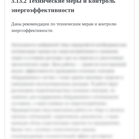
3.13.2 Технические меры и контроль
энергоэффективности
Даны рекомендации по техническим мерам и контролю
энергоэффективности.
Актуальность выбранной темы определяется необходимостью
оптимизации процессов энергопотребления и снижения
затрат в условиях растущих цен на энергию и ужесточения
экологических норм. Цель работы — провести всесторонний
анализ эффективности проведения сезонных осмотров
оборудования и систем с точки зрения экономии энергии и
уменьшения эксплуатационных расходов. В работе будет
рассмотрена теоретическая база сезонных осмотров, их
значение для поддержания оборудования в оптимальном
состоянии, а также влияние на энергопотребление.
Предварительно была выполнена работа по сбору и анализу
научных публикаций, нормативных документов, а также
проведен обзор существующих практик на предприятиях.
Кроме того, изучены статистические данные,
подтверждающие положительный эффект регулярных