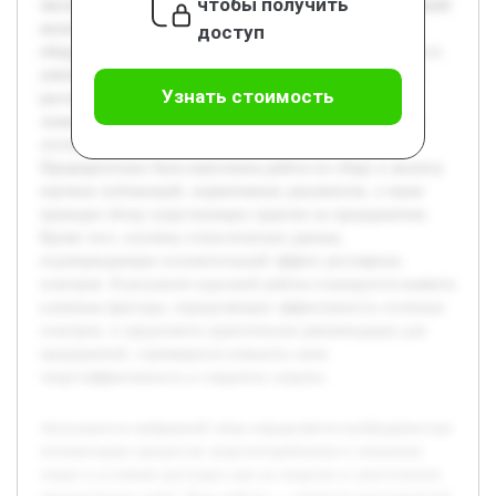
чтобы получить
экологических норм. Цель работы — провести всесторонний
анализ эффективности проведения сезонных осмотров
доступ
оборудования и систем с точки зрения экономии энергии и
уменьшения эксплуатационных расходов. В работе будет
Узнать стоимость
рассмотрена теоретическая база сезонных осмотров, их
значение для поддержания оборудования в оптимальном
состоянии, а также влияние на энергопотребление.
Предварительно была выполнена работа по сбору и анализу
научных публикаций, нормативных документов, а также
проведен обзор существующих практик на предприятиях.
Кроме того, изучены статистические данные,
подтверждающие положительный эффект регулярных
осмотров. В результате курсовой работы планируется выявить
ключевые факторы, определяющие эффективность сезонных
осмотров, и предложить практические рекомендации для
предприятий, стремящихся повысить свою
энергоэффективность и сократить затраты.
Актуальность выбранной темы определяется необходимостью
оптимизации процессов энергопотребления и снижения
затрат в условиях растущих цен на энергию и ужесточения