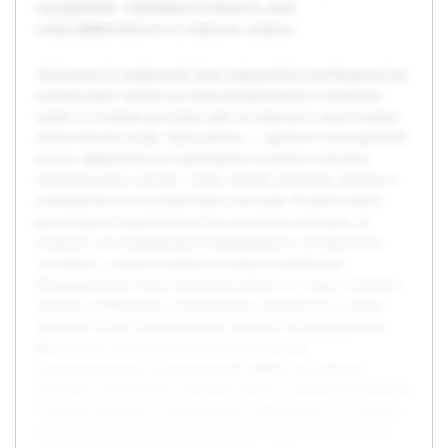
предприятий, стремящихся повысить свою
энергоэффективность и сократить затраты.
Актуальность выбранной темы определяется необходимостью
оптимизации процессов энергопотребления и снижения
затрат в условиях растущих цен на энергию и ужесточения
экологических норм. Цель работы — провести всесторонний
анализ эффективности проведения сезонных осмотров
оборудования и систем с точки зрения экономии энергии и
уменьшения эксплуатационных расходов. В работе будет
рассмотрена теоретическая база сезонных осмотров, их
значение для поддержания оборудования в оптимальном
состоянии, а также влияние на энергопотребление.
Предварительно была выполнена работа по сбору и анализу
научных публикаций, нормативных документов, а также
проведен обзор существующих практик на предприятиях.
Кроме того, изучены статистические данные,
подтверждающие положительный эффект регулярных
осмотров. В результате курсовой работы планируется выявить
ключевые факторы, определяющие эффективность сезонных
осмотров, и предложить практические рекомендации для