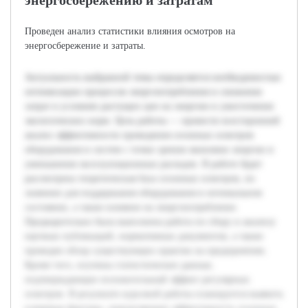
энергосбережению и затратам
Проведен анализ статистики влияния осмотров на
энергосбережение и затраты.
Актуальность выбранной темы определяется необходимостью
оптимизации процессов энергопотребления и снижения
затрат в условиях растущих цен на энергию и ужесточения
экологических норм. Цель работы — провести всесторонний
анализ эффективности проведения сезонных осмотров
оборудования и систем с точки зрения экономии энергии и
уменьшения эксплуатационных расходов. В работе будет
рассмотрена теоретическая база сезонных осмотров, их
значение для поддержания оборудования в оптимальном
состоянии, а также влияние на энергопотребление.
Предварительно была выполнена работа по сбору и анализу
научных публикаций, нормативных документов, а также
проведен обзор существующих практик на предприятиях.
Кроме того, изучены статистические данные,
подтверждающие положительный эффект регулярных
осмотров. В результате курсовой работы планируется выявить