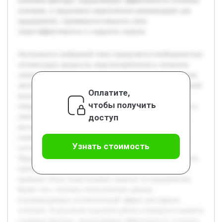
ключевые факторы, определяющие эффективность сезонных
осмотров, и предложить практические рекомендации для
предприятий, стремящихся повысить свою
энергоэффективность и сократить затраты.
Актуальность выбранной темы определяется необходимостью
оптимизации процессов энергопотребления и снижения
затрат в условиях растущих цен на энергию и ужесточения
экологических норм. Цель работы — провести всесторонний
Оплатите,
анализ эффективности проведения сезонных осмотров
чтобы получить
оборудования и систем с точки зрения экономии энергии и
доступ
уменьшения эксплуатационных расходов. В работе будет
рассмотрена теоретическая база сезонных осмотров, их
значение для поддержания оборудования в оптимальном
Узнать стоимость
состоянии, а также влияние на энергопотребление.
Предварительно была выполнена работа по сбору и анализу
научных публикаций, нормативных документов, а также
проведен обзор существующих практик на предприятиях.
Кроме того, изучены статистические данные,
подтверждающие положительный эффект регулярных
осмотров. В результате курсовой работы планируется выявить
ключевые факторы, определяющие эффективность сезонных