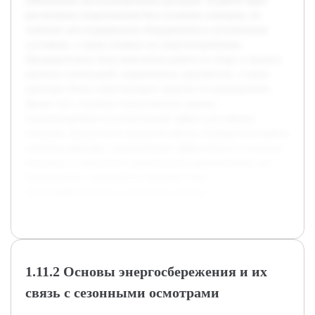
уменьшения эксплуатационных расходов. В работе будет
рассмотрена теоретическая база сезонных осмотров, их
значение для поддержания оборудования в оптимальном
состоянии, а также влияние на энергопотребление.
Предварительно была выполнена работа по сбору и анализу
научных публикаций, нормативных документов, а также
проведен обзор существующих практик на предприятиях.
Кроме того, изучены статистические данные,
подтверждающие положительный эффект регулярных
осмотров. В результате курсовой работы планируется выявить
ключевые факторы, определяющие эффективность сезонных
осмотров, и предложить практические рекомендации для
предприятий, стремящихся повысить свою
энергоэффективность и сократить затраты.
1.11.2 Основы энергосбережения и их
связь с сезонными осмотрами