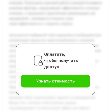
осмотров. В результате курсовой работы планируется выявить
ключевые факторы, определяющие эффективность сезонных
осмотров, и предложить практические рекомендации для
предприятий, стремящихся повысить свою
энергоэффективность и сократить затраты.
Актуальность выбранной темы определяется необходимостью
оптимизации процессов энергопотребления и снижения
затрат в условиях растущих цен на энергию и ужесточения
экологических норм. Цель работы — провести всесторонний
Оплатите,
анализ эффективности проведения сезонных осмотров
чтобы получить
оборудования и систем с точки зрения экономии энергии и
доступ
уменьшения эксплуатационных расходов. В работе будет
рассмотрена теоретическая база сезонных осмотров, их
значение для поддержания оборудования в оптимальном
Узнать стоимость
состоянии, а также влияние на энергопотребление.
Предварительно была выполнена работа по сбору и анализу
научных публикаций, нормативных документов, а также
проведен обзор существующих практик на предприятиях.
Кроме того, изучены статистические данные,
подтверждающие положительный эффект регулярных