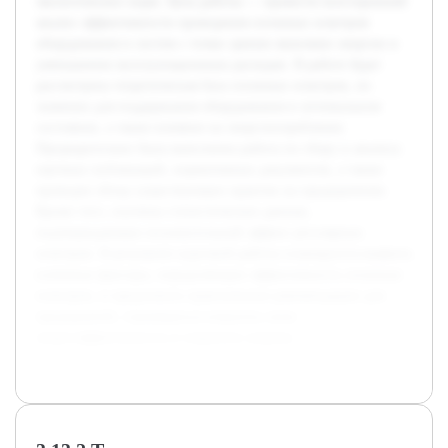
экологических норм. Цель работы — провести всесторонний
анализ эффективности проведения сезонных осмотров
оборудования и систем с точки зрения экономии энергии и
уменьшения эксплуатационных расходов. В работе будет
рассмотрена теоретическая база сезонных осмотров, их
значение для поддержания оборудования в оптимальном
состоянии, а также влияние на энергопотребление.
Предварительно была выполнена работа по сбору и анализу
научных публикаций, нормативных документов, а также
проведен обзор существующих практик на предприятиях.
Кроме того, изучены статистические данные,
подтверждающие положительный эффект регулярных
осмотров. В результате курсовой работы планируется выявить
ключевые факторы, определяющие эффективность сезонных
осмотров, и предложить практические рекомендации для
предприятий, стремящихся повысить свою
энергоэффективность и сократить затраты.