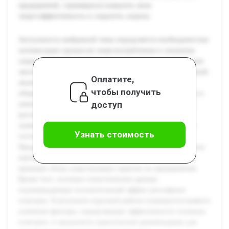
предприятий, стремящихся повысить свою
энергоэффективность и сократить затраты.
Актуальность выбранной темы определяется необходимостью
оптимизации процессов энергопотребления и снижения
затрат в условиях растущих цен на энергию и ужесточения
экологических норм. Цель работы — провести всесторонний
Оплатите,
анализ эффективности проведения сезонных осмотров
чтобы получить
оборудования и систем с точки зрения экономии энергии и
доступ
уменьшения эксплуатационных расходов. В работе будет
рассмотрена теоретическая база сезонных осмотров, их
значение для поддержания оборудования в оптимальном
Узнать стоимость
состоянии, а также влияние на энергопотребление.
Предварительно была выполнена работа по сбору и анализу
научных публикаций, нормативных документов, а также
проведен обзор существующих практик на предприятиях.
Кроме того, изучены статистические данные,
подтверждающие положительный эффект регулярных
осмотров. В результате курсовой работы планируется выявить
ключевые факторы, определяющие эффективность сезонных
осмотров, и предложить практические рекомендации для