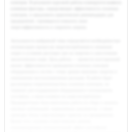
осмотров. В результате курсовой работы планируется выявить
ключевые факторы, определяющие эффективность сезонных
осмотров, и предложить практические рекомендации для
предприятий, стремящихся повысить свою
энергоэффективность и сократить затраты.
Актуальность выбранной темы определяется необходимостью
оптимизации процессов энергопотребления и снижения
затрат в условиях растущих цен на энергию и ужесточения
экологических норм. Цель работы — провести всесторонний
анализ эффективности проведения сезонных осмотров
оборудования и систем с точки зрения экономии энергии и
уменьшения эксплуатационных расходов. В работе будет
рассмотрена теоретическая база сезонных осмотров, их
значение для поддержания оборудования в оптимальном
состоянии, а также влияние на энергопотребление.
Предварительно была выполнена работа по сбору и анализу
научных публикаций, нормативных документов, а также
проведен обзор существующих практик на предприятиях.
Кроме того, изучены статистические данные,
подтверждающие положительный эффект регулярных