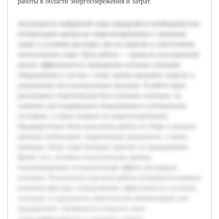
работы в области энергосбережения и затрат.
Актуальность выбранной темы определяется необходимостью
оптимизации процессов энергопотребления и снижения
затрат в условиях растущих цен на энергию и ужесточения
экологических норм. Цель работы — провести всесторонний
анализ эффективности проведения сезонных осмотров
оборудования и систем с точки зрения экономии энергии и
уменьшения эксплуатационных расходов. В работе будет
рассмотрена теоретическая база сезонных осмотров, их
значение для поддержания оборудования в оптимальном
состоянии, а также влияние на энергопотребление.
Предварительно была выполнена работа по сбору и анализу
научных публикаций, нормативных документов, а также
проведен обзор существующих практик на предприятиях.
Кроме того, изучены статистические данные,
подтверждающие положительный эффект регулярных
осмотров. В результате курсовой работы планируется выявить
ключевые факторы, определяющие эффективность сезонных
осмотров, и предложить практические рекомендации для
предприятий, стремящихся повысить свою
энергоэффективность и сократить затраты.