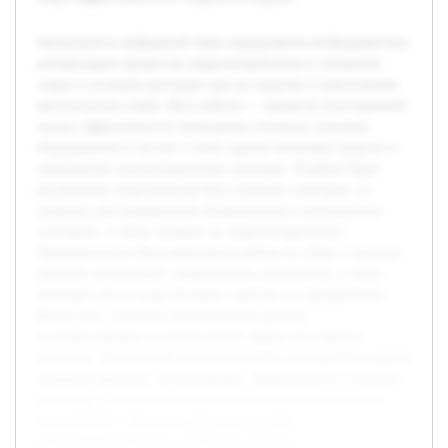
Актуальность выбранной темы определяется необходимостью
оптимизации процессов энергопотребления и снижения
затрат в условиях растущих цен на энергию и ужесточения
экологических норм. Цель работы — провести всесторонний
анализ эффективности проведения сезонных осмотров
оборудования и систем с точки зрения экономии энергии и
уменьшения эксплуатационных расходов. В работе будет
рассмотрена теоретическая база сезонных осмотров, их
значение для поддержания оборудования в оптимальном
состоянии, а также влияние на энергопотребление.
Предварительно была выполнена работа по сбору и анализу
научных публикаций, нормативных документов, а также
проведен обзор существующих практик на предприятиях.
Кроме того, изучены статистические данные,
подтверждающие положительный эффект регулярных
осмотров. В результате курсовой работы планируется выявить
ключевые факторы, определяющие эффективность сезонных
осмотров, и предложить практические рекомендации для
предприятий, стремящихся повысить свою
энергоэффективность и сократить затраты.