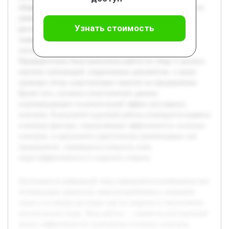
оборудования и систем с точки зрения экономии энергии и
уменьшения эксплуатационных расходов. В работе будет
Узнать стоимость
рассмотрена теоретическая база сезонных осмотров, их
значение для поддержания оборудования в оптимальном
состоянии, а также влияние на энергопотребление.
Предварительно была выполнена работа по сбору и анализу
научных публикаций, нормативных документов, а также
проведен обзор существующих практик на предприятиях.
Кроме того, изучены статистические данные,
подтверждающие положительный эффект регулярных
осмотров. В результате курсовой работы планируется выявить
ключевые факторы, определяющие эффективность сезонных
осмотров, и предложить практические рекомендации для
предприятий, стремящихся повысить свою
энергоэффективность и сократить затраты.
Актуальность выбранной темы определяется необходимостью
оптимизации процессов энергопотребления и снижения
затрат в условиях растущих цен на энергию и ужесточения
экологических норм. Цель работы — провести всесторонний
анализ эффективности проведения сезонных осмотров