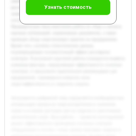
уменьшения эксплуатационных расходов. В работе будет
Узнать стоимость
рассмотрена теоретическая база сезонных осмотров, их
значение для поддержания оборудования в оптимальном
состоянии, а также влияние на энергопотребление.
Предварительно была выполнена работа по сбору и анализу
научных публикаций, нормативных документов, а также
проведен обзор существующих практик на предприятиях.
Кроме того, изучены статистические данные,
подтверждающие положительный эффект регулярных
осмотров. В результате курсовой работы планируется выявить
ключевые факторы, определяющие эффективность сезонных
осмотров, и предложить практические рекомендации для
предприятий, стремящихся повысить свою
энергоэффективность и сократить затраты.
Актуальность выбранной темы определяется необходимостью
оптимизации процессов энергопотребления и снижения
затрат в условиях растущих цен на энергию и ужесточения
экологических норм. Цель работы — провести всесторонний
анализ эффективности проведения сезонных осмотров
оборудования и систем с точки зрения экономии энергии и