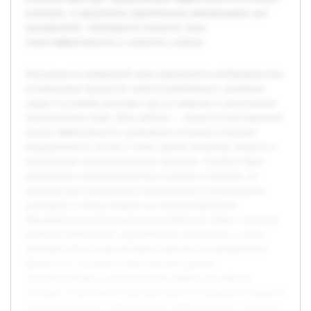
осмотров, и предложить практические рекомендации для
предприятий, стремящихся повысить свою
энергоэффективность и сократить затраты.
Актуальность выбранной темы определяется необходимостью
оптимизации процессов энергопотребления и снижения
затрат в условиях растущих цен на энергию и ужесточения
экологических норм. Цель работы — провести всесторонний
анализ эффективности проведения сезонных осмотров
оборудования и систем с точки зрения экономии энергии и
уменьшения эксплуатационных расходов. В работе будет
рассмотрена теоретическая база сезонных осмотров, их
значение для поддержания оборудования в оптимальном
состоянии, а также влияние на энергопотребление.
Предварительно была выполнена работа по сбору и анализу
научных публикаций, нормативных документов, а также
проведен обзор существующих практик на предприятиях.
Кроме того, изучены статистические данные,
подтверждающие положительный эффект регулярных
осмотров. В результате курсовой работы планируется выявить
ключевые факторы, определяющие эффективность сезонных