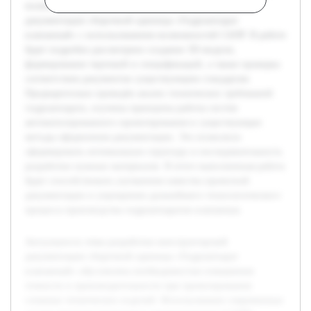
полного и корректного комплекта конструкторской
документации сборочной единицы «Гидроаппарат
клапанный» с использованием возможностей САПР. В работе
будет подробно рассмотрено создание 3D-модели,
формирование чертежей и спецификаций, а также проверка
соответствия документов существующим стандартам.
Предварительно проведён анализ технических требований
гидроаппарата, изучены принципы работы систем
автоматизированного проектирования и существующие
методы оформления документации. Это позволило
сформировать оптимальную структуру и последовательность
разработки нужных материалов. В итоге выполненная работа
будет способствовать улучшению качества проектной
документации и упрощению дальнейшего технологического
процесса производства гидроаппаратов клапанных.
Актуальность темы разработки конструкторской
документации сборочной единицы «Гидроаппарат
клапанный» обусловлена необходимостью повышения
точности и производительности при проектировании
сложных технических изделий. Использование современных