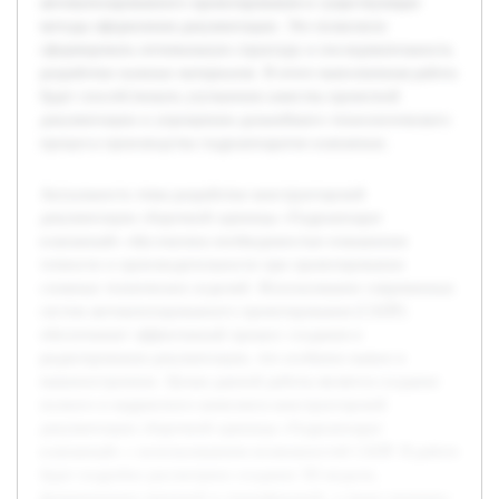
автоматизированного проектирования и существующие
методы оформления документации. Это позволило
сформировать оптимальную структуру и последовательность
разработки нужных материалов. В итоге выполненная работа
будет способствовать улучшению качества проектной
документации и упрощению дальнейшего технологического
процесса производства гидроаппаратов клапанных.
Актуальность темы разработки конструкторской
документации сборочной единицы «Гидроаппарат
клапанный» обусловлена необходимостью повышения
точности и производительности при проектировании
сложных технических изделий. Использование современных
систем автоматизированного проектирования (САПР)
обеспечивает эффективный процесс создания и
редактирования документации, что особенно важно в
машиностроении. Целью данной работы является создание
полного и корректного комплекта конструкторской
документации сборочной единицы «Гидроаппарат
клапанный» с использованием возможностей САПР. В работе
будет подробно рассмотрено создание 3D-модели,
формирование чертежей и спецификаций, а также проверка