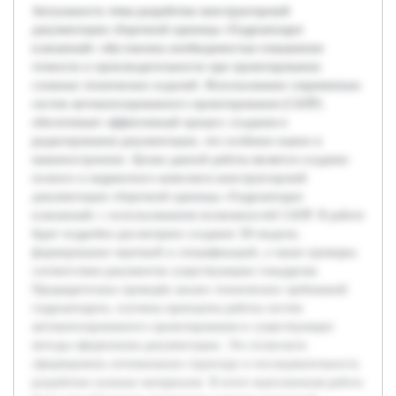
Актуальность темы разработки конструкторской
документации сборочной единицы «Гидроаппарат
клапанный» обусловлена необходимостью повышения
точности и производительности при проектировании
сложных технических изделий. Использование современных
систем автоматизированного проектирования (САПР)
обеспечивает эффективный процесс создания и
редактирования документации, что особенно важно в
машиностроении. Целью данной работы является создание
полного и корректного комплекта конструкторской
документации сборочной единицы «Гидроаппарат
клапанный» с использованием возможностей САПР. В работе
будет подробно рассмотрено создание 3D-модели,
формирование чертежей и спецификаций, а также проверка
соответствия документов существующим стандартам.
Предварительно проведён анализ технических требований
гидроаппарата, изучены принципы работы систем
автоматизированного проектирования и существующие
методы оформления документации. Это позволило
сформировать оптимальную структуру и последовательность
разработки нужных материалов. В итоге выполненная работа