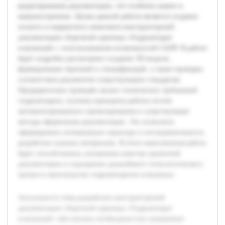
редактирования документации, что особенно важно в
машиностроении. Целью данной работы является создание
полного и корректного комплекта конструкторской
документации сборочной единицы «Гидроаппарат
клапанный» с использованием возможностей САПР. В работе
будет подробно рассмотрено создание 3D-модели,
формирование чертежей и спецификаций, а также проверка
соответствия документов существующим стандартам.
Предварительно проведён анализ технических требований
гидроаппарата, изучены принципы работы систем
автоматизированного проектирования и существующие
методы оформления документации. Это позволило
сформировать оптимальную структуру и последовательность
разработки нужных материалов. В итоге выполненная работа
будет способствовать улучшению качества проектной
документации и упрощению дальнейшего технологического
процесса производства гидроаппаратов клапанных.
Актуальность темы разработки конструкторской
документации сборочной единицы «Гидроаппарат
клапанный» обусловлена необходимостью повышения