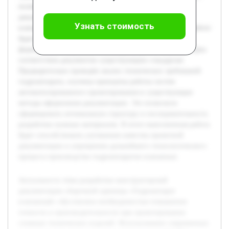
полного и корректного комплекта конструкторской
документации сборочной единицы «Гидроаппарат
Узнать стоимость
клапанный» с использованием возможностей САПР. В работе
будет подробно рассмотрено создание 3D-модели,
формирование чертежей и спецификаций, а также проверка
соответствия документов существующим стандартам.
Предварительно проведён анализ технических требований
гидроаппарата, изучены принципы работы систем
автоматизированного проектирования и существующие
методы оформления документации. Это позволило
сформировать оптимальную структуру и последовательность
разработки нужных материалов. В итоге выполненная работа
будет способствовать улучшению качества проектной
документации и упрощению дальнейшего технологического
процесса производства гидроаппаратов клапанных.
Актуальность темы разработки конструкторской
документации сборочной единицы «Гидроаппарат
клапанный» обусловлена необходимостью повышения
точности и производительности при проектировании
сложных технических изделий. Использование современных