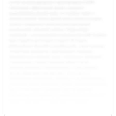
систем автоматизированного проектирования (САПР)
обеспечивает эффективный процесс создания и
редактирования документации, что особенно важно в
машиностроении. Целью данной работы является создание
полного и корректного комплекта конструкторской
документации сборочной единицы «Гидроаппарат
клапанный» с использованием возможностей САПР. В работе
будет подробно рассмотрено создание 3D-модели,
формирование чертежей и спецификаций, а также проверка
соответствия документов существующим стандартам.
Предварительно проведён анализ технических требований
гидроаппарата, изучены принципы работы систем
автоматизированного проектирования и существующие
методы оформления документации. Это позволило
сформировать оптимальную структуру и последовательность
разработки нужных материалов. В итоге выполненная работа
будет способствовать улучшению качества проектной
документации и упрощению дальнейшего технологического
процесса производства гидроаппаратов клапанных.