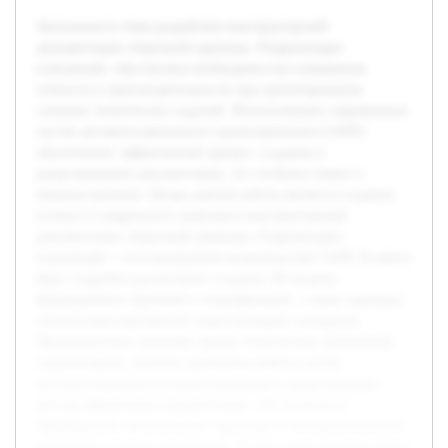
Актуальность темы разработки конструкторской
документации сборочной единицы «Гидроаппарат
клапанный» обусловлена необходимостью повышения
точности и производительности при проектировании
сложных технических изделий. Использование современных
систем автоматизированного проектирования (САПР)
обеспечивает эффективный процесс создания и
редактирования документации, что особенно важно в
машиностроении. Целью данной работы является создание
полного и корректного комплекта конструкторской
документации сборочной единицы «Гидроаппарат
клапанный» с использованием возможностей САПР. В работе
будет подробно рассмотрено создание 3D-модели,
формирование чертежей и спецификаций, а также проверка
соответствия документов существующим стандартам.
Предварительно проведён анализ технических требований
гидроаппарата, изучены принципы работы систем
автоматизированного проектирования и существующие
методы оформления документации. Это позволило
сформировать оптимальную структуру и последовательность
разработки нужных материалов. В итоге выполненная работа