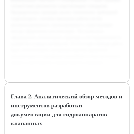
соответствия документов существующим стандартам.
Предварительно проведён анализ технических требований
гидроаппарата, изучены принципы работы систем
автоматизированного проектирования и существующие
методы оформления документации. Это позволило
сформировать оптимальную структуру и последовательность
разработки нужных материалов. В итоге выполненная работа
будет способствовать улучшению качества проектной
документации и упрощению дальнейшего технологического
процесса производства гидроаппаратов клапанных.
Глава 2. Аналитический обзор методов и
инструментов разработки
документации для гидроаппаратов
клапанных