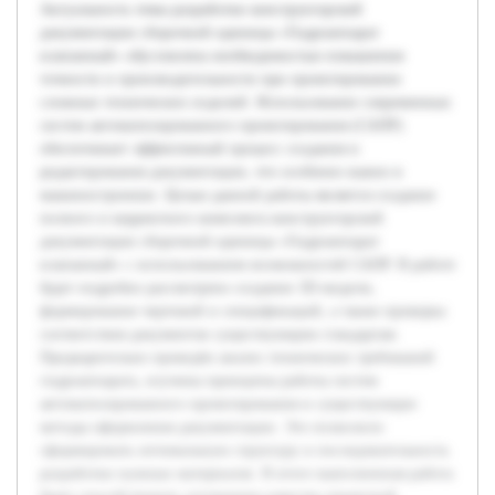
Актуальность темы разработки конструкторской
документации сборочной единицы «Гидроаппарат
клапанный» обусловлена необходимостью повышения
точности и производительности при проектировании
сложных технических изделий. Использование современных
систем автоматизированного проектирования (САПР)
обеспечивает эффективный процесс создания и
редактирования документации, что особенно важно в
машиностроении. Целью данной работы является создание
полного и корректного комплекта конструкторской
документации сборочной единицы «Гидроаппарат
клапанный» с использованием возможностей САПР. В работе
будет подробно рассмотрено создание 3D-модели,
формирование чертежей и спецификаций, а также проверка
соответствия документов существующим стандартам.
Предварительно проведён анализ технических требований
гидроаппарата, изучены принципы работы систем
автоматизированного проектирования и существующие
методы оформления документации. Это позволило
сформировать оптимальную структуру и последовательность
разработки нужных материалов. В итоге выполненная работа