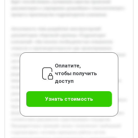
будет способствовать улучшению качества проектной
документации и упрощению дальнейшего технологического
процесса производства гидроаппаратов клапанных.
Актуальность темы разработки конструкторской
документации сборочной единицы «Гидроаппарат
клапанный» обусловлена необходимостью повышения
точности и производительности при проектировании
сложных технических изделий. Использование современных
систем автоматизированного проектирования (САПР)
Оплатите,
обеспечивает эффективный процесс создания и
чтобы получить
редактирования документации, что особенно важно в
доступ
машиностроении. Целью данной работы является создание
полного и корректного комплекта конструкторской
документации сборочной единицы «Гидроаппарат
Узнать стоимость
клапанный» с использованием возможностей САПР. В работе
будет подробно рассмотрено создание 3D-модели,
формирование чертежей и спецификаций, а также проверка
соответствия документов существующим стандартам.
Предварительно проведён анализ технических требований
гидроаппарата, изучены принципы работы систем