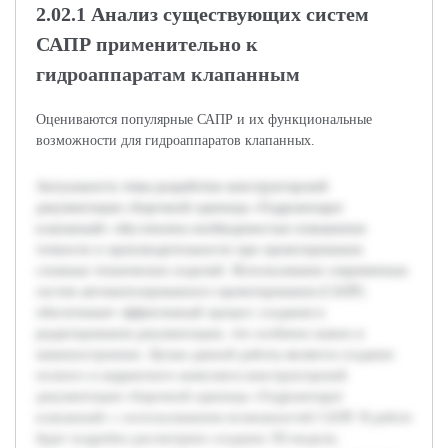
2.02.1 Анализ существующих систем
САПР применительно к
гидроаппаратам клапанным
Оцениваются популярные САПР и их функциональные
возможности для гидроаппаратов клапанных.
Актуальность темы разработки конструкторской
документации сборочной единицы «Гидроаппарат
клапанный» обусловлена необходимостью повышения
точности и производительности при проектировании
сложных технических изделий. Использование современных
систем автоматизированного проектирования (САПР)
обеспечивает эффективный процесс создания и
редактирования документации, что особенно важно в
машиностроении. Целью данной работы является создание
полного и корректного комплекта конструкторской
документации сборочной единицы «Гидроаппарат
клапанный» с использованием возможностей САПР. В работе
будет подробно рассмотрено создание 3D-модели,