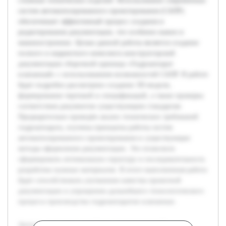
сложных технических изделий. Использование современных
систем автоматизированного проектирования (САПР)
обеспечивает эффективный процесс создания и
редактирования документации, что особенно важно в
машиностроении. Целью данной работы является создание
полного и корректного комплекта конструкторской
документации сборочной единицы «Гидроаппарат
клапанный» с использованием возможностей САПР. В работе
будет подробно рассмотрено создание 3D-модели,
формирование чертежей и спецификаций, а также проверка
соответствия документов существующим стандартам.
Предварительно проведён анализ технических требований
гидроаппарата, изучены принципы работы систем
автоматизированного проектирования и существующие
методы оформления документации. Это позволило
сформировать оптимальную структуру и последовательность
разработки нужных материалов. В итоге выполненная работа
будет способствовать улучшению качества проектной
документации и упрощению дальнейшего технологического
процесса производства гидроаппаратов клапанных.
Актуальность темы разработки конструкторской