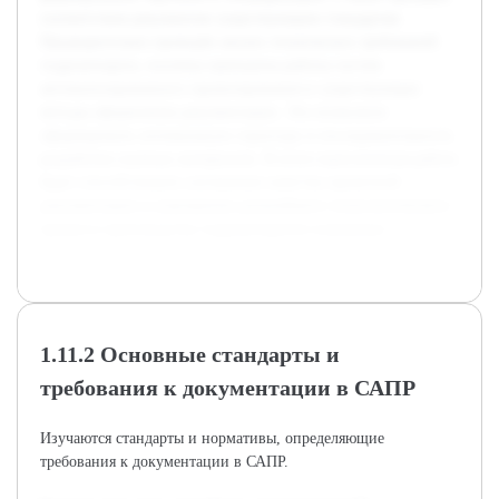
соответствия документов существующим стандартам.
Предварительно проведён анализ технических требований
гидроаппарата, изучены принципы работы систем
автоматизированного проектирования и существующие
методы оформления документации. Это позволило
сформировать оптимальную структуру и последовательность
разработки нужных материалов. В итоге выполненная работа
будет способствовать улучшению качества проектной
документации и упрощению дальнейшего технологического
процесса производства гидроаппаратов клапанных.
1.11.2 Основные стандарты и
требования к документации в САПР
Изучаются стандарты и нормативы, определяющие
требования к документации в САПР.