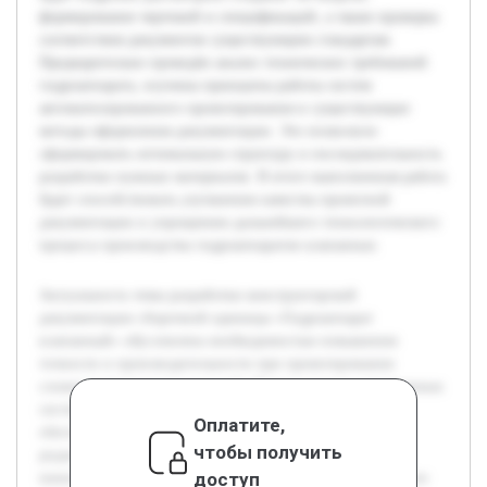
формирование чертежей и спецификаций, а также проверка
соответствия документов существующим стандартам.
Предварительно проведён анализ технических требований
гидроаппарата, изучены принципы работы систем
автоматизированного проектирования и существующие
методы оформления документации. Это позволило
сформировать оптимальную структуру и последовательность
разработки нужных материалов. В итоге выполненная работа
будет способствовать улучшению качества проектной
документации и упрощению дальнейшего технологического
процесса производства гидроаппаратов клапанных.
Актуальность темы разработки конструкторской
документации сборочной единицы «Гидроаппарат
клапанный» обусловлена необходимостью повышения
точности и производительности при проектировании
сложных технических изделий. Использование современных
систем автоматизированного проектирования (САПР)
Оплатите,
обеспечивает эффективный процесс создания и
чтобы получить
редактирования документации, что особенно важно в
доступ
машиностроении. Целью данной работы является создание