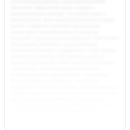
систем автоматизированного проектирования (САПР)
обеспечивает эффективный процесс создания и
редактирования документации, что особенно важно в
машиностроении. Целью данной работы является создание
полного и корректного комплекта конструкторской
документации сборочной единицы «Гидроаппарат
клапанный» с использованием возможностей САПР. В работе
будет подробно рассмотрено создание 3D-модели,
формирование чертежей и спецификаций, а также проверка
соответствия документов существующим стандартам.
Предварительно проведён анализ технических требований
гидроаппарата, изучены принципы работы систем
автоматизированного проектирования и существующие
методы оформления документации. Это позволило
сформировать оптимальную структуру и последовательность
разработки нужных материалов. В итоге выполненная работа
будет способствовать улучшению качества проектной
документации и упрощению дальнейшего технологического
процесса производства гидроаппаратов клапанных.