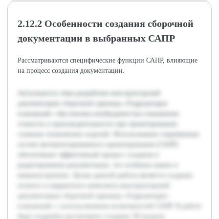
2.12.2 Особенности создания сборочной
документации в выбранных САПР
Рассматриваются специфические функции САПР, влияющие
на процесс создания документации.
Актуальность темы разработки конструкторской
документации сборочной единицы «Гидроаппарат
клапанный» обусловлена необходимостью повышения
точности и производительности при проектировании
сложных технических изделий. Использование современных
систем автоматизированного проектирования (САПР)
обеспечивает эффективный процесс создания и
редактирования документации, что особенно важно в
машиностроении. Целью данной работы является создание
полного и корректного комплекта конструкторской
документации сборочной единицы «Гидроаппарат
клапанный» с использованием возможностей САПР. В работе
будет подробно рассмотрено создание 3D-модели,