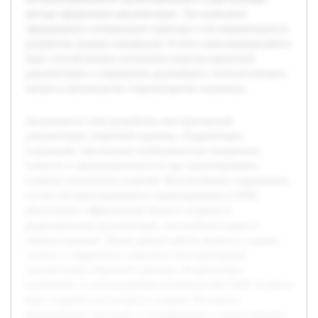
методы оформления документации. Это позволило
сформировать оптимальную структуру и последовательность
разработки нужных материалов. В итоге выполненная работа
будет способствовать улучшению качества проектной
документации и упрощению дальнейшего технологического
процесса производства гидроаппаратов клапанных.
Актуальность темы разработки конструкторской
документации сборочной единицы «Гидроаппарат
клапанный» обусловлена необходимостью повышения
точности и производительности при проектировании
сложных технических изделий. Использование современных
систем автоматизированного проектирования (САПР)
обеспечивает эффективный процесс создания и
редактирования документации, что особенно важно в
машиностроении. Целью данной работы является создание
полного и корректного комплекта конструкторской
документации сборочной единицы «Гидроаппарат
клапанный» с использованием возможностей САПР. В работе
будет подробно рассмотрено создание 3D-модели,
формирование чертежей и спецификаций, а также проверка