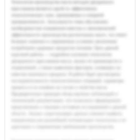
Технология производства масла методом двукратного
прессования является одной из эффективных
технологических схем, применяемых в пищевой
промышленности. Актуальность темы обусловлена
необходимостью повышения качества и экономической
эффективности производства растительных масел, что имеет
большое значение в современных условиях увеличения
потребления здоровых продуктов питания. Цель данной
курсовой работы — подробное изучение технологии
двукратного прессования масла, анализ её преимуществ и
ограничений, а также выявление факторов, влияющих на
качество конечного продукта. В работе будет рассмотрена
последовательность технологических операций, параметры
процесса и их влияние на состав и свойства масла.
Предварительно проведен обзор научных публикаций и
технической документации, что позволило сформировать
представление о текущем состоянии исследований в данной
области. Анализ существующих данных поможет выявить
направления для дальнейшей оптимизации технологии и её
адаптации к современным требованиям производства.