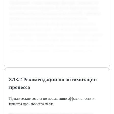
ограничений, а также выявление факторов, влияющих на
качество конечного продукта. В работе будет рассмотрена
последовательность технологических операций, параметры
процесса и их влияние на состав и свойства масла.
Предварительно проведен обзор научных публикаций и
технической документации, что позволило сформировать
представление о текущем состоянии исследований в данной
области. Анализ существующих данных поможет выявить
направления для дальнейшей оптимизации технологии и её
адаптации к современным требованиям производства.
3.13.2 Рекомендации по оптимизации
процесса
Практические советы по повышению эффективности и
качества производства масла.