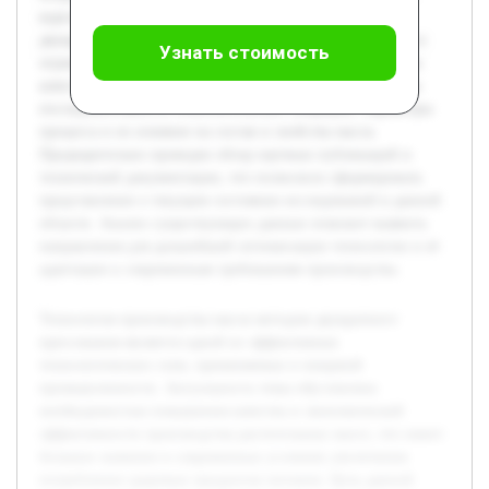
курсовой работы — подробное изучение технологии
двукратного прессования масла, анализ её преимуществ и
Узнать стоимость
ограничений, а также выявление факторов, влияющих на
качество конечного продукта. В работе будет рассмотрена
последовательность технологических операций, параметры
процесса и их влияние на состав и свойства масла.
Предварительно проведен обзор научных публикаций и
технической документации, что позволило сформировать
представление о текущем состоянии исследований в данной
области. Анализ существующих данных поможет выявить
направления для дальнейшей оптимизации технологии и её
адаптации к современным требованиям производства.
Технология производства масла методом двукратного
прессования является одной из эффективных
технологических схем, применяемых в пищевой
промышленности. Актуальность темы обусловлена
необходимостью повышения качества и экономической
эффективности производства растительных масел, что имеет
большое значение в современных условиях увеличения
потребления здоровых продуктов питания. Цель данной