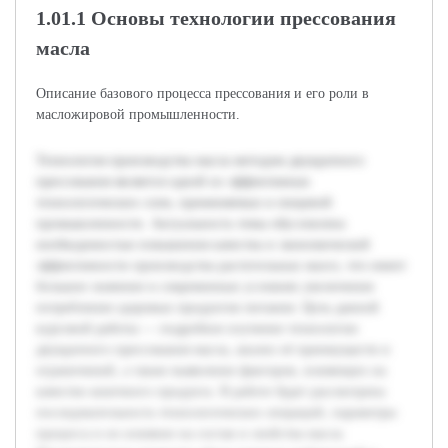
1.01.1 Основы технологии прессования
масла
Описание базового процесса прессования и его роли в
масложировой промышленности.
Технология производства масла методом двукратного
прессования является одной из эффективных
технологических схем, применяемых в пищевой
промышленности. Актуальность темы обусловлена
необходимостью повышения качества и экономической
эффективности производства растительных масел, что имеет
большое значение в современных условиях увеличения
потребления здоровых продуктов питания. Цель данной
курсовой работы — подробное изучение технологии
двукратного прессования масла, анализ её преимуществ и
ограничений, а также выявление факторов, влияющих на
качество конечного продукта. В работе будет рассмотрена
последовательность технологических операций, параметры
процесса и их влияние на состав и свойства масла.