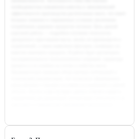
промышленности. Актуальность темы обусловлена
необходимостью повышения качества и экономической
эффективности производства растительных масел, что имеет
большое значение в современных условиях увеличения
потребления здоровых продуктов питания. Цель данной
курсовой работы — подробное изучение технологии
двукратного прессования масла, анализ её преимуществ и
ограничений, а также выявление факторов, влияющих на
качество конечного продукта. В работе будет рассмотрена
последовательность технологических операций, параметры
процесса и их влияние на состав и свойства масла.
Предварительно проведен обзор научных публикаций и
технической документации, что позволило сформировать
представление о текущем состоянии исследований в данной
области. Анализ существующих данных поможет выявить
направления для дальнейшей оптимизации технологии и её
адаптации к современным требованиям производства.