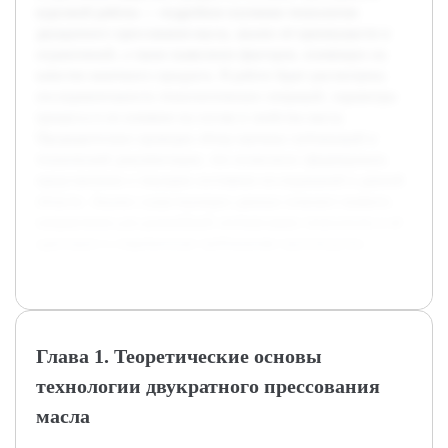
курсовой работы — подробное изучение технологии
двукратного прессования масла, анализ её преимуществ и
ограничений, а также выявление факторов, влияющих на
качество конечного продукта. В работе будет рассмотрена
последовательность технологических операций, параметры
процесса и их влияние на состав и свойства масла.
Предварительно проведен обзор научных публикаций и
технической документации, что позволило сформировать
представление о текущем состоянии исследований в данной
области. Анализ существующих данных поможет выявить
направления для дальнейшей оптимизации технологии и её
адаптации к современным требованиям производства.
Глава 1. Теоретические основы
технологии двукратного прессования
масла