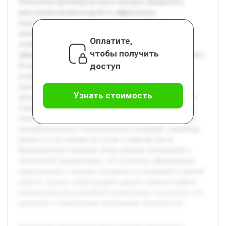
Технология производства масла методом двукратного
прессования является одной из эффективных
технологических схем, применяемых в пищевой
промышленности. Актуальность темы обусловлена
Оплатите,
необходимостью повышения качества и экономической
чтобы получить
эффективности производства растительных масел, что имеет
доступ
большое значение в современных условиях увеличения
потребления здоровых продуктов питания. Цель данной
курсовой работы — подробное изучение технологии
Узнать стоимость
двукратного прессования масла, анализ её преимуществ и
ограничений, а также выявление факторов, влияющих на
качество конечного продукта. В работе будет рассмотрена
последовательность технологических операций, параметры
процесса и их влияние на состав и свойства масла.
Предварительно проведен обзор научных публикаций и
технической документации, что позволило сформировать
представление о текущем состоянии исследований в данной
области. Анализ существующих данных поможет выявить
направления для дальнейшей оптимизации технологии и её
адаптации к современным требованиям производства.