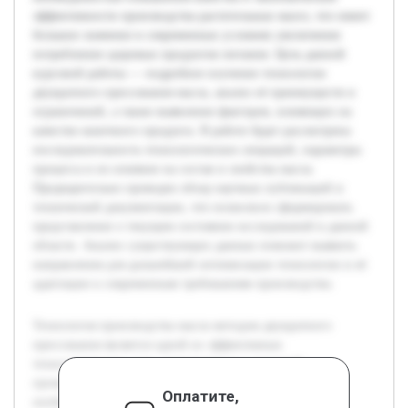
эффективности производства растительных масел, что имеет
большое значение в современных условиях увеличения
потребления здоровых продуктов питания. Цель данной
курсовой работы — подробное изучение технологии
двукратного прессования масла, анализ её преимуществ и
ограничений, а также выявление факторов, влияющих на
качество конечного продукта. В работе будет рассмотрена
последовательность технологических операций, параметры
процесса и их влияние на состав и свойства масла.
Предварительно проведен обзор научных публикаций и
технической документации, что позволило сформировать
представление о текущем состоянии исследований в данной
области. Анализ существующих данных поможет выявить
направления для дальнейшей оптимизации технологии и её
адаптации к современным требованиям производства.
Технология производства масла методом двукратного
прессования является одной из эффективных
технологических схем, применяемых в пищевой
промышленности. Актуальность темы обусловлена
Оплатите,
необходимостью повышения качества и экономической