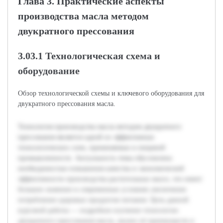
Глава 3. Практические аспекты
производства масла методом
двукратного прессования
3.03.1 Технологическая схема и
оборудование
Обзор технологической схемы и ключевого оборудования для
двукратного прессования масла.
Технология производства масла методом двукратного
прессования является одной из эффективных
технологических схем, применяемых в пищевой
промышленности. Актуальность темы обусловлена
необходимостью повышения качества и экономической
эффективности производства растительных масел, что имеет
большое значение в современных условиях увеличения
потребления здоровых продуктов питания. Цель данной
курсовой работы — подробное изучение технологии
двукратного прессования масла, анализ её преимуществ и