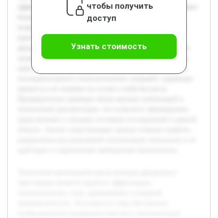
чтобы получить
эффективности производства растительных масел, что имеет
доступ
большое значение в современных условиях увеличения
потребления здоровых продуктов питания. Цель данной
курсовой работы — подробное изучение технологии
Узнать стоимость
двукратного прессования масла, анализ её преимуществ и
ограничений, а также выявление факторов, влияющих на
качество конечного продукта. В работе будет рассмотрена
последовательность технологических операций, параметры
процесса и их влияние на состав и свойства масла.
Предварительно проведен обзор научных публикаций и
технической документации, что позволило сформировать
представление о текущем состоянии исследований в данной
области. Анализ существующих данных поможет выявить
направления для дальнейшей оптимизации технологии и её
адаптации к современным требованиям производства.
Технология производства масла методом двукратного
прессования является одной из эффективных
технологических схем, применяемых в пищевой
промышленности. Актуальность темы обусловлена
необходимостью повышения качества и экономической