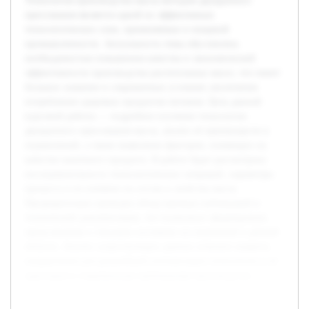
Технология производства масла методом двукратного
прессования является одной из эффективных
технологических схем, применяемых в пищевой
промышленности. Актуальность темы обусловлена
необходимостью повышения качества и экономической
эффективности производства растительных масел, что имеет
большое значение в современных условиях увеличения
потребления здоровых продуктов питания. Цель данной
курсовой работы — подробное изучение технологии
двукратного прессования масла, анализ её преимуществ и
ограничений, а также выявление факторов, влияющих на
качество конечного продукта. В работе будет рассмотрена
последовательность технологических операций, параметры
процесса и их влияние на состав и свойства масла.
Предварительно проведен обзор научных публикаций и
технической документации, что позволило сформировать
представление о текущем состоянии исследований в данной
области. Анализ существующих данных поможет выявить
направления для дальнейшей оптимизации технологии и её
адаптации к современным требованиям производства.