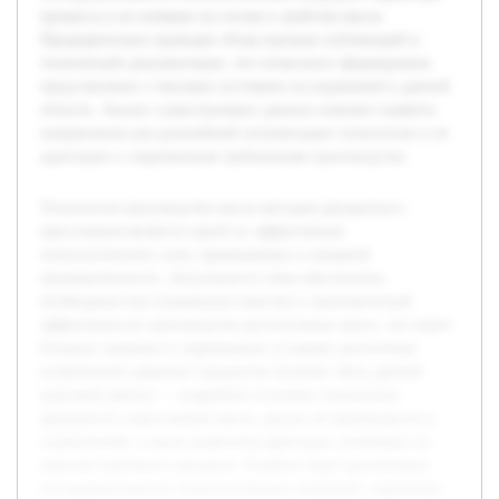
процесса и их влияние на состав и свойства масла.
Предварительно проведен обзор научных публикаций и
технической документации, что позволило сформировать
представление о текущем состоянии исследований в данной
области. Анализ существующих данных поможет выявить
направления для дальнейшей оптимизации технологии и её
адаптации к современным требованиям производства.
Технология производства масла методом двукратного
прессования является одной из эффективных
технологических схем, применяемых в пищевой
промышленности. Актуальность темы обусловлена
необходимостью повышения качества и экономической
эффективности производства растительных масел, что имеет
большое значение в современных условиях увеличения
потребления здоровых продуктов питания. Цель данной
курсовой работы — подробное изучение технологии
двукратного прессования масла, анализ её преимуществ и
ограничений, а также выявление факторов, влияющих на
качество конечного продукта. В работе будет рассмотрена
последовательность технологических операций, параметры