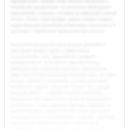
Предварительно проведен обзор научных публикаций и
технической документации, что позволило сформировать
представление о текущем состоянии исследований в данной
области. Анализ существующих данных поможет выявить
направления для дальнейшей оптимизации технологии и её
адаптации к современным требованиям производства.
Технология производства масла методом двукратного
прессования является одной из эффективных
технологических схем, применяемых в пищевой
промышленности. Актуальность темы обусловлена
необходимостью повышения качества и экономической
эффективности производства растительных масел, что имеет
большое значение в современных условиях увеличения
потребления здоровых продуктов питания. Цель данной
курсовой работы — подробное изучение технологии
двукратного прессования масла, анализ её преимуществ и
ограничений, а также выявление факторов, влияющих на
качество конечного продукта. В работе будет рассмотрена
последовательность технологических операций, параметры
процесса и их влияние на состав и свойства масла.