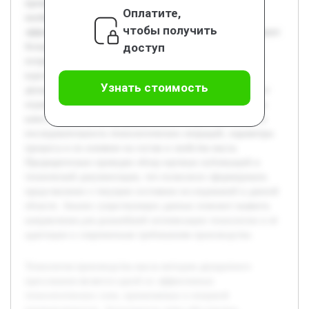
промышленности. Актуальность темы обусловлена
Оплатите,
необходимостью повышения качества и экономической
чтобы получить
эффективности производства растительных масел, что имеет
доступ
большое значение в современных условиях увеличения
потребления здоровых продуктов питания. Цель данной
курсовой работы — подробное изучение технологии
Узнать стоимость
двукратного прессования масла, анализ её преимуществ и
ограничений, а также выявление факторов, влияющих на
качество конечного продукта. В работе будет рассмотрена
последовательность технологических операций, параметры
процесса и их влияние на состав и свойства масла.
Предварительно проведен обзор научных публикаций и
технической документации, что позволило сформировать
представление о текущем состоянии исследований в данной
области. Анализ существующих данных поможет выявить
направления для дальнейшей оптимизации технологии и её
адаптации к современным требованиям производства.
Технология производства масла методом двукратного
прессования является одной из эффективных
технологических схем, применяемых в пищевой