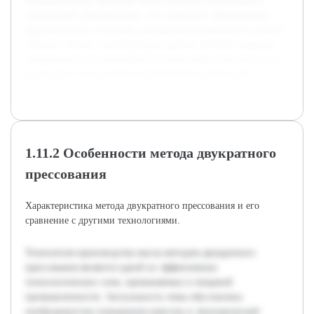
Предварительно проведен обзор научных публикаций и
технической документации, что позволило сформировать
представление о текущем состоянии исследований в данной
области. Анализ существующих данных поможет выявить
направления для дальнейшей оптимизации технологии и её
адаптации к современным требованиям производства.
1.11.2 Особенности метода двукратного
прессования
Характеристика метода двукратного прессования и его
сравнение с другими технологиями.
Технология производства масла методом двукратного
прессования является одной из эффективных
технологических схем, применяемых в пищевой
промышленности. Актуальность темы обусловлена
необходимостью повышения качества и экономической