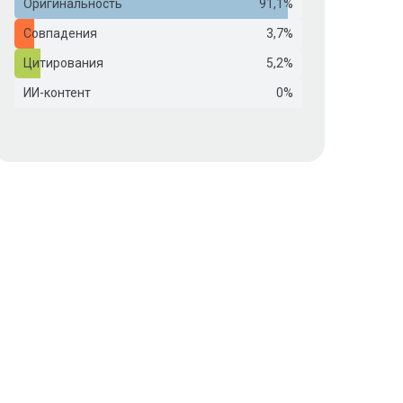
Оригинальность
91,1%
Совпадения
3,7%
Цитирования
5,2%
ИИ-контент
0%