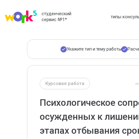
студенческий
типы консул
сервис №1
*
Укажите тип и тему работы
Расч
~
Курсовая работа
Психологическое соп
осужденных к лишени
этапах отбывания сро