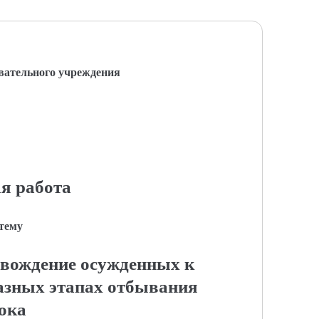
вательного учреждения
я работа
 тему
овождение осужденных к
азных этапах отбывания
ока