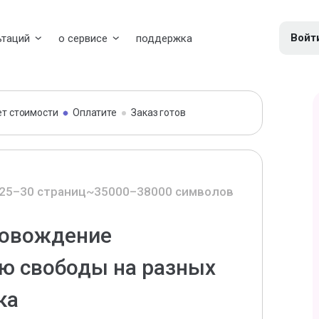
Войт
ьтаций
о сервисе
поддержка
ет стоимости
Оплатите
Заказ готов
25–30 страниц
~35000–38000 символов
ровождение
ю свободы на разных
ка