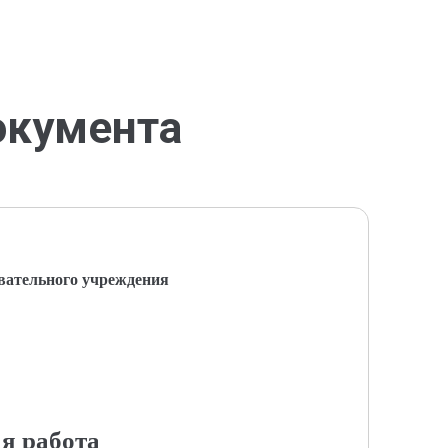
окумента
вательного учреждения
я работа