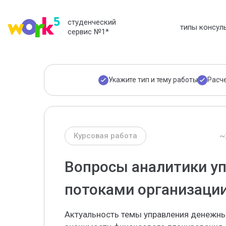
студенческий
типы консул
сервис №1
*
Укажите тип и тему работы
Расч
~
Курсовая работа
Вопросы аналитики у
потоками организаци
Актуальность темы управления денежн