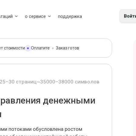
Войт
ьтаций
о сервисе
поддержка
ет стоимости
Оплатите
Заказ готов
25–30 страниц
~35000–38000 символов
правления денежными
и
ыми потоками обусловлена ростом