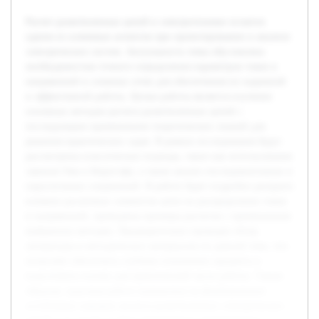
Расчет разветвленных цепей в электротехнике остается
одним из ключевых аспектов при проектировании и анализе
электрических систем. Актуальность темы обусловлена
необходимостью точного определения параметров токов и
напряжений в сложных сетях для обеспечения их надежной
и эффективной работы. Целью работы является изучение
основных методов расчета разветвленных цепей с
последующим применением теоретических знаний для
решения практических задач. В рамках исследования будут
рассмотрены классические подходы, такие как использование
законов Ома и Кирхгофа, а также анализ последовательных и
параллельных соединений. В работе будет подробно раскрыто
влияние различных элементов цепи на распределение токов
и напряжений, приведены примеры расчетов с применением
выбранных методик. Предварительно проведен обзор
литературы и методических материалов по данной теме, что
позволяет обеспечить глубокое понимание предмета и
подготовить основу для практической части работы. Таким
образом, курсовая работа направлена на формирование
устойчивых навыков анализа разветвленных электрических