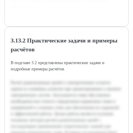
цепей и их расчет на базе проверенных теоретических
принципов.
3.13.2 Практические задачи и примеры
расчётов
В подглаве 3.2 представлены практические задачи и
подробные примеры расчётов.
Расчет разветвленных цепей в электротехнике остается
одним из ключевых аспектов при проектировании и анализе
электрических систем. Актуальность темы обусловлена
необходимостью точного определения параметров токов и
напряжений в сложных сетях для обеспечения их надежной
и эффективной работы. Целью работы является изучение
основных методов расчета разветвленных цепей с
последующим применением теоретических знаний для
решения практических задач. В рамках исследования будут