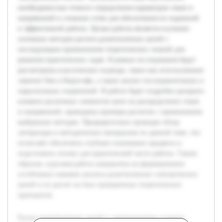
необходимостью точного определения параметров токов и
напряжений в сложных сетях для обеспечения их надежной
и эффективной работы. Целью работы является изучение
основных методов расчета разветвленных цепей с
последующим применением теоретических знаний для
решения практических задач. В рамках исследования будут
рассмотрены классические подходы, такие как использование
законов Ома и Кирхгофа, а также анализ последовательных и
параллельных соединений. В работе будет подробно раскрыто
влияние различных элементов цепи на распределение токов
и напряжений, приведены примеры расчетов с применением
выбранных методик. Предварительно проведен обзор
литературы и методических материалов по данной теме, что
позволяет обеспечить глубокое понимание предмета и
подготовить основу для практической части работы. Таким
образом, курсовая работа направлена на формирование
устойчивых навыков анализа разветвленных электрических
цепей и их расчет на базе проверенных теоретических
принципов.
Расчет разветвленных цепей в электротехнике остается