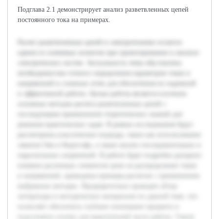
Подглавa 2.1 демонстрирует анализ разветвленных цепей
постоянного тока на примерах.
Расчет разветвленных цепей в электротехнике остается
одним из ключевых аспектов при проектировании и анализе
электрических систем. Актуальность темы обусловлена
необходимостью точного определения параметров токов и
напряжений в сложных сетях для обеспечения их надежной
и эффективной работы. Целью работы является изучение
основных методов расчета разветвленных цепей с
последующим применением теоретических знаний для
решения практических задач. В рамках исследования будут
рассмотрены классические подходы, такие как использование
законов Ома и Кирхгофа, а также анализ последовательных и
параллельных соединений. В работе будет подробно раскрыто
влияние различных элементов цепи на распределение токов
и напряжений, приведены примеры расчетов с применением
выбранных методик. Предварительно проведен обзор
литературы и методических материалов по данной теме, что
позволяет обеспечить глубокое понимание предмета и
подготовить основу для практической части работы. Таким