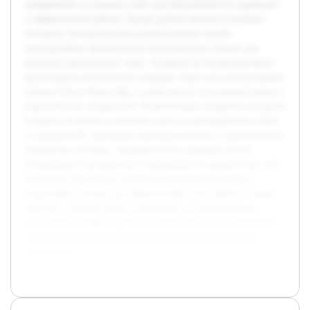
напряжений в сложных сетях для обеспечения их надежной
и эффективной работы. Целью работы является изучение
основных методов расчета разветвленных цепей с
последующим применением теоретических знаний для
решения практических задач. В рамках исследования будут
рассмотрены классические подходы, такие как использование
законов Ома и Кирхгофа, а также анализ последовательных и
параллельных соединений. В работе будет подробно раскрыто
влияние различных элементов цепи на распределение токов
и напряжений, приведены примеры расчетов с применением
выбранных методик. Предварительно проведен обзор
литературы и методических материалов по данной теме, что
позволяет обеспечить глубокое понимание предмета и
подготовить основу для практической части работы. Таким
образом, курсовая работа направлена на формирование
устойчивых навыков анализа разветвленных электрических
цепей и их расчет на базе проверенных теоретических
принципов.