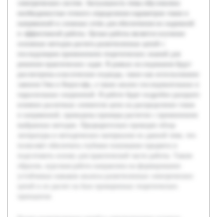
электрических систем. Актуальность темы обусловлена
необходимостью точного определения параметров токов и
напряжений в сложных сетях для обеспечения их надежной
и эффективной работы. Целью работы является изучение
основных методов расчета разветвленных цепей с
последующим применением теоретических знаний для
решения практических задач. В рамках исследования будут
рассмотрены классические подходы, такие как использование
законов Ома и Кирхгофа, а также анализ последовательных и
параллельных соединений. В работе будет подробно раскрыто
влияние различных элементов цепи на распределение токов
и напряжений, приведены примеры расчетов с применением
выбранных методик. Предварительно проведен обзор
литературы и методических материалов по данной теме, что
позволяет обеспечить глубокое понимание предмета и
подготовить основу для практической части работы. Таким
образом, курсовая работа направлена на формирование
устойчивых навыков анализа разветвленных электрических
цепей и их расчет на базе проверенных теоретических
принципов.