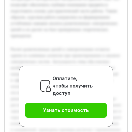
позволяет обеспечить глубокое понимание предмета и
подготовить основу для практической части работы. Таким
образом, курсовая работа направлена на формирование
устойчивых навыков анализа разветвленных электрических
цепей и их расчет на базе проверенных теоретических
принципов.
Расчет разветвленных цепей в электротехнике остается
одним из ключевых аспектов при проектировании и анализе
электрических систем. Актуальность темы обусловлена
необходимостью точного определения параметров токов и
напряжений в сложных сетях для обеспечения их надежной
Оплатите,
и эффективной работы. Целью работы является изучение
чтобы получить
основных методов расчета разветвленных цепей с
доступ
последующим применением теоретических знаний для
решения практических задач. В рамках исследования будут
рассмотрены классические подходы, такие как использование
Узнать стоимость
законов Ома и Кирхгофа, а также анализ последовательных и
параллельных соединений. В работе будет подробно раскрыто
влияние различных элементов цепи на распределение токов
и напряжений, приведены примеры расчетов с применением