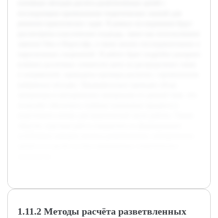
основных методов расчета разветвленных цепей с
последующим применением теоретических знаний для
решения практических задач. В рамках исследования будут
рассмотрены классические подходы, такие как использование
законов Ома и Кирхгофа, а также анализ последовательных и
параллельных соединений. В работе будет подробно раскрыто
влияние различных элементов цепи на распределение токов
и напряжений, приведены примеры расчетов с применением
выбранных методик. Предварительно проведен обзор
литературы и методических материалов по данной теме, что
позволяет обеспечить глубокое понимание предмета и
подготовить основу для практической части работы. Таким
образом, курсовая работа направлена на формирование
устойчивых навыков анализа разветвленных электрических
цепей и их расчет на базе проверенных теоретических
принципов.
1.11.2 Методы расчёта разветвленных