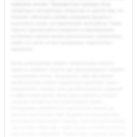
выбранных методик. Предварительно проведен обзор
литературы и методических материалов по данной теме, что
позволяет обеспечить глубокое понимание предмета и
подготовить основу для практической части работы. Таким
образом, курсовая работа направлена на формирование
устойчивых навыков анализа разветвленных электрических
цепей и их расчет на базе проверенных теоретических
принципов.
Расчет разветвленных цепей в электротехнике остается
одним из ключевых аспектов при проектировании и анализе
электрических систем. Актуальность темы обусловлена
необходимостью точного определения параметров токов и
напряжений в сложных сетях для обеспечения их надежной
и эффективной работы. Целью работы является изучение
основных методов расчета разветвленных цепей с
последующим применением теоретических знаний для
решения практических задач. В рамках исследования будут
рассмотрены классические подходы, такие как использование
законов Ома и Кирхгофа, а также анализ последовательных и
параллельных соединений. В работе будет подробно раскрыто