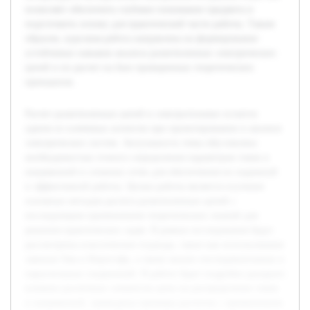
позволяет обеспечить глубокое понимание предмета и
подготовить основу для практической части работы. Таким
образом, курсовая работа направлена на формирование
устойчивых навыков анализа разветвленных электрических
цепей и их расчет на базе проверенных теоретических
принципов.
Расчет разветвленных цепей в электротехнике остается
одним из ключевых аспектов при проектировании и анализе
электрических систем. Актуальность темы обусловлена
необходимостью точного определения параметров токов и
напряжений в сложных сетях для обеспечения их надежной
и эффективной работы. Целью работы является изучение
основных методов расчета разветвленных цепей с
последующим применением теоретических знаний для
решения практических задач. В рамках исследования будут
рассмотрены классические подходы, такие как использование
законов Ома и Кирхгофа, а также анализ последовательных и
параллельных соединений. В работе будет подробно раскрыто
влияние различных элементов цепи на распределение токов
и напряжений, приведены примеры расчетов с применением