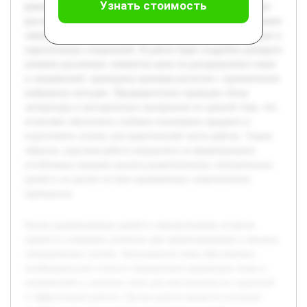
Узнать стоимость
решения практических задач. В рамках исследования будут
рассмотрены классические подходы, такие как использование
законов Ома и Кирхгофа, а также анализ последовательных и
параллельных соединений. В работе будет подробно раскрыто
влияние различных элементов цепи на распределение токов
и напряжений, приведены примеры расчетов с применением
выбранных методик. Предварительно проведен обзор
литературы и методических материалов по данной теме, что
позволяет обеспечить глубокое понимание предмета и
подготовить основу для практической части работы. Таким
образом, курсовая работа направлена на формирование
устойчивых навыков анализа разветвленных электрических
цепей и их расчет на базе проверенных теоретических
принципов.
Расчет разветвленных цепей в электротехнике остается
одним из ключевых аспектов при проектировании и анализе
электрических систем. Актуальность темы обусловлена
необходимостью точного определения параметров токов и
напряжений в сложных сетях для обеспечения их надежной
и эффективной работы. Целью работы является изучение