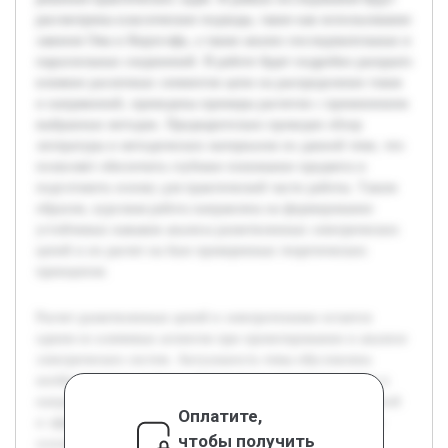
рассмотрены классические подходы, такие как использование
законов Ома и Кирхгофа, а также анализ последовательных и
параллельных соединений. В работе будет подробно раскрыто
влияние различных элементов цепи на распределение токов
и напряжений, приведены примеры расчетов с применением
выбранных методик. Предварительно проведен обзор
литературы и методических материалов по данной теме, что
позволяет обеспечить глубокое понимание предмета и
подготовить основу для практической части работы. Таким
образом, курсовая работа направлена на формирование
устойчивых навыков анализа разветвленных электрических
цепей и их расчет на базе проверенных теоретических
принципов.
Расчет разветвленных цепей в электротехнике остается
одним из ключевых аспектов при проектировании и анализе
электрических систем. Актуальность темы обусловлена
необходимостью точного определения параметров токов и
напряжений в сложных сетях для обеспечения их надежной
Оплатите,
и эффективной работы. Целью работы является изучение
чтобы получить
основных методов расчета разветвленных цепей с