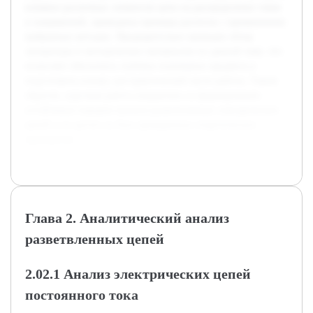
влияние различных элементов цепи на распределение токов
и напряжений, приведены примеры расчетов с применением
выбранных методик. Предварительно проведен обзор
литературы и методических материалов по данной теме, что
позволяет обеспечить глубокое понимание предмета и
подготовить основу для практической части работы. Таким
образом, курсовая работа направлена на формирование
устойчивых навыков анализа разветвленных электрических
цепей и их расчет на базе проверенных теоретических
принципов.
Глава 2. Аналитический анализ
разветвленных цепей
2.02.1 Анализ электрических цепей
постоянного тока