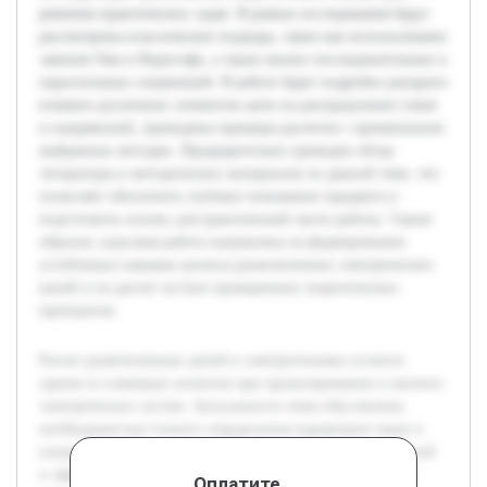
решения практических задач. В рамках исследования будут
рассмотрены классические подходы, такие как использование
законов Ома и Кирхгофа, а также анализ последовательных и
параллельных соединений. В работе будет подробно раскрыто
влияние различных элементов цепи на распределение токов
и напряжений, приведены примеры расчетов с применением
выбранных методик. Предварительно проведен обзор
литературы и методических материалов по данной теме, что
позволяет обеспечить глубокое понимание предмета и
подготовить основу для практической части работы. Таким
образом, курсовая работа направлена на формирование
устойчивых навыков анализа разветвленных электрических
цепей и их расчет на базе проверенных теоретических
принципов.
Расчет разветвленных цепей в электротехнике остается
одним из ключевых аспектов при проектировании и анализе
электрических систем. Актуальность темы обусловлена
необходимостью точного определения параметров токов и
напряжений в сложных сетях для обеспечения их надежной
и эффективной работы. Целью работы является изучение
Оплатите,