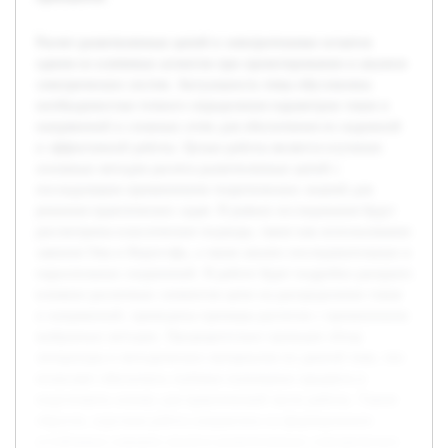
Расчет разветвленных цепей в электротехнике остается
одним из ключевых аспектов при проектировании и анализе
электрических систем. Актуальность темы обусловлена
необходимостью точного определения параметров токов и
напряжений в сложных сетях для обеспечения их надежной
и эффективной работы. Целью работы является изучение
основных методов расчета разветвленных цепей с
последующим применением теоретических знаний для
решения практических задач. В рамках исследования будут
рассмотрены классические подходы, такие как использование
законов Ома и Кирхгофа, а также анализ последовательных и
параллельных соединений. В работе будет подробно раскрыто
влияние различных элементов цепи на распределение токов
и напряжений, приведены примеры расчетов с применением
выбранных методик. Предварительно проведен обзор
литературы и методических материалов по данной теме, что
позволяет обеспечить глубокое понимание предмета и
подготовить основу для практической части работы. Таким
образом, курсовая работа направлена на формирование
устойчивых навыков анализа разветвленных электрических