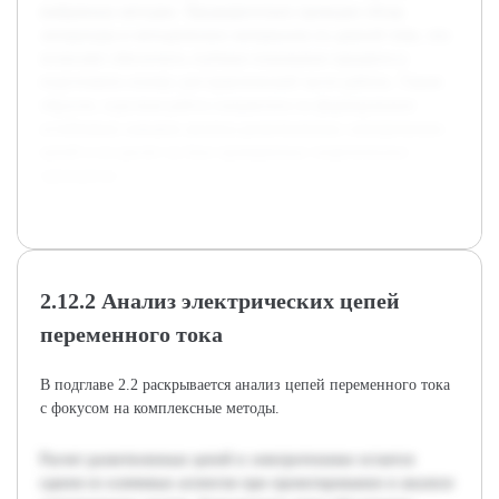
выбранных методик. Предварительно проведен обзор
литературы и методических материалов по данной теме, что
позволяет обеспечить глубокое понимание предмета и
подготовить основу для практической части работы. Таким
образом, курсовая работа направлена на формирование
устойчивых навыков анализа разветвленных электрических
цепей и их расчет на базе проверенных теоретических
принципов.
2.12.2 Анализ электрических цепей
переменного тока
В подглаве 2.2 раскрывается анализ цепей переменного тока
с фокусом на комплексные методы.
Расчет разветвленных цепей в электротехнике остается
одним из ключевых аспектов при проектировании и анализе