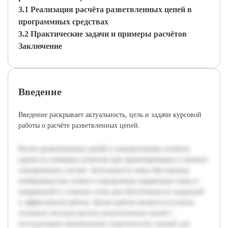
3.1 Реализация расчёта разветвленных цепей в
программных средствах
3.2 Практические задачи и примеры расчётов
Заключение
Введение
Введение раскрывает актуальность, цель и задачи курсовой
работы о расчёте разветвленных цепей.
Расчет разветвленных цепей в электротехнике остается
одним из ключевых аспектов при проектировании и анализе
электрических систем. Актуальность темы обусловлена
необходимостью точного определения параметров токов и
напряжений в сложных сетях для обеспечения их надежной
и эффективной работы. Целью работы является изучение
основных методов расчета разветвленных цепей с
последующим применением теоретических знаний для