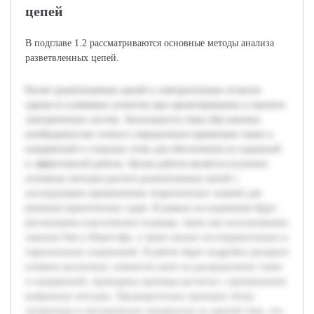
цепей
В подглаве 1.2 рассматриваются основные методы анализа
разветвленных цепей.
Расчет разветвленных цепей в электротехнике остается
одним из ключевых аспектов при проектировании и анализе
электрических систем. Актуальность темы обусловлена
необходимостью точного определения параметров токов и
напряжений в сложных сетях для обеспечения их надежной
и эффективной работы. Целью работы является изучение
основных методов расчета разветвленных цепей с
последующим применением теоретических знаний для
решения практических задач. В рамках исследования будут
рассмотрены классические подходы, такие как использование
законов Ома и Кирхгофа, а также анализ последовательных и
параллельных соединений. В работе будет подробно раскрыто
влияние различных элементов цепи на распределение токов
и напряжений, приведены примеры расчетов с применением
выбранных методик. Предварительно проведен обзор
литературы и методических материалов по данной теме, что