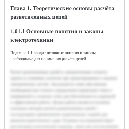
Глава 1. Теоретические основы расчёта
разветвленных цепей
1.01.1 Основные понятия и законы
электротехники
Подглавa 1.1 вводит основные понятия и законы,
необходимые для понимания расчёта цепей.
Расчет разветвленных цепей в электротехнике остается
одним из ключевых аспектов при проектировании и анализе
электрических систем. Актуальность темы обусловлена
необходимостью точного определения параметров токов и
напряжений в сложных сетях для обеспечения их надежной
и эффективной работы. Целью работы является изучение
основных методов расчета разветвленных цепей с
последующим применением теоретических знаний для
решения практических задач. В рамках исследования будут
рассмотрены классические подходы, такие как использование