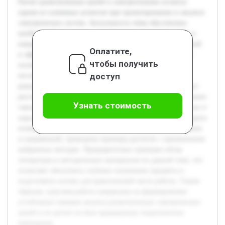
Расчет разветвленных цепей в электротехнике остается
одним из ключевых аспектов при проектировании и анализе
электрических систем. Актуальность темы обусловлена
необходимостью точного определения параметров токов и
напряжений в сложных сетях для обеспечения их надежной
Оплатите,
и эффективной работы. Целью работы является изучение
чтобы получить
основных методов расчета разветвленных цепей с
доступ
последующим применением теоретических знаний для
решения практических задач. В рамках исследования будут
рассмотрены классические подходы, такие как использование
Узнать стоимость
законов Ома и Кирхгофа, а также анализ последовательных и
параллельных соединений. В работе будет подробно раскрыто
влияние различных элементов цепи на распределение токов
и напряжений, приведены примеры расчетов с применением
выбранных методик. Предварительно проведен обзор
литературы и методических материалов по данной теме, что
позволяет обеспечить глубокое понимание предмета и
подготовить основу для практической части работы. Таким
образом, курсовая работа направлена на формирование
устойчивых навыков анализа разветвленных электрических
цепей и их расчет на базе проверенных теоретических
принципов.