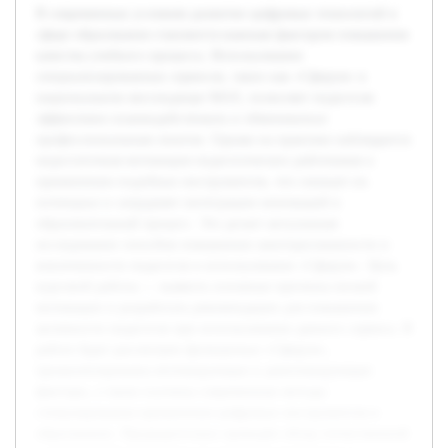
В современных условиях развитие цифровых технологий в
сфере образования становится важным фактором повышения
качества учебного процесса. Использование
специализированных сервисов, таких как «Сферум» в
национальном мессенджере MAX, позволяет педагогам
эффективно взаимодействовать и обмениваться
профессиональным опытом. Однако на практике наблюдается
недостаточная мотивация педагогических работников к
применению подобных инструментов, что снижает их
потенциал и затрудняет интеграцию инноваций в
образовательный процесс. Это делает актуальным
исследование способов повышения заинтересованности и
вовлеченности педагогов в использование «Сферум». Цель
курсовой работы — выявить основные причины низкой
мотивации и разработать рекомендации для повышения
активности педагогов при использовании данного сервиса. В
работе будет рассмотрен функционал «Сферум»,
проанализированы мотивирующие и демотивирующие
факторы, а также изучены современные методы
стимулирования применения цифровых инструментов в
образовании. Предварительно проведён обзор отечественной