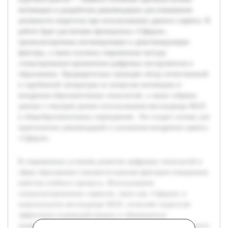
мотивации и разработать рекомендации для повышения
активности педагогов при использовании данного сервиса. В
работе будет рассмотрен функционал «Сферум»,
проанализированы мотивирующие и демотивирующие
факторы, а также изучены современные методы
стимулирования применения цифровых инструментов в
образовании. Предварительно проведён обзор отечественной
и зарубежной литературы по вопросам мотивации и
внедрения образовательных технологий, а также собраны
данные о текущем уровне использования мессенджера MAX
в общеобразовательных учреждениях. Это создаст основу для
практических рекомендаций и улучшения внедрения сервиса
«Сферум».
В современных условиях развитие цифровых технологий в
сфере образования становится важным фактором повышения
качества учебного процесса. Использование
специализированных сервисов, таких как «Сферум» в
национальном мессенджере MAX, позволяет педагогам
эффективно взаимодействовать и обмениваться
профессиональным опытом. Однако на практике наблюдается