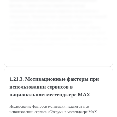
проанализированы мотивирующие и демотивирующие
факторы, а также изучены современные методы
стимулирования применения цифровых инструментов в
образовании. Предварительно проведён обзор отечественной
и зарубежной литературы по вопросам мотивации и
внедрения образовательных технологий, а также собраны
данные о текущем уровне использования мессенджера MAX
в общеобразовательных учреждениях. Это создаст основу для
практических рекомендаций и улучшения внедрения сервиса
«Сферум».
1.21.3. Мотивационные факторы при
использовании сервисов в
национальном мессенджере MAX
Исследование факторов мотивации педагогов при
использовании сервиса «Сферум» в мессенджере MAX.