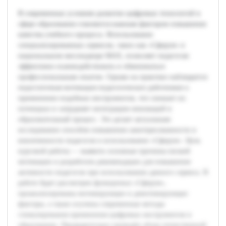
В современных условиях развитие цифровых технологий в
сфере образования становится важным фактором повышения
качества учебного процесса. Использование
специализированных сервисов, таких как «Сферум» в
национальном мессенджере MAX, позволяет педагогам
эффективно взаимодействовать и обмениваться
профессиональным опытом. Однако на практике наблюдается
недостаточная мотивация педагогических работников к
применению подобных инструментов, что снижает их
потенциал и затрудняет интеграцию инноваций в
образовательный процесс. Это делает актуальным
исследование способов повышения заинтересованности и
вовлеченности педагогов в использование «Сферум». Цель
курсовой работы — выявить основные причины низкой
мотивации и разработать рекомендации для повышения
активности педагогов при использовании данного сервиса. В
работе будет рассмотрен функционал «Сферум»,
проанализированы мотивирующие и демотивирующие
факторы, а также изучены современные методы
стимулирования применения цифровых инструментов в
образовании. Предварительно проведён обзор отечественной