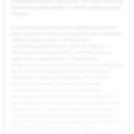
в общеобразовательных учреждениях. Это создаст основу для
практических рекомендаций и улучшения внедрения сервиса
«Сферум».
В современных условиях развитие цифровых технологий в
сфере образования становится важным фактором повышения
качества учебного процесса. Использование
специализированных сервисов, таких как «Сферум» в
национальном мессенджере MAX, позволяет педагогам
эффективно взаимодействовать и обмениваться
профессиональным опытом. Однако на практике наблюдается
недостаточная мотивация педагогических работников к
применению подобных инструментов, что снижает их
потенциал и затрудняет интеграцию инноваций в
образовательный процесс. Это делает актуальным
исследование способов повышения заинтересованности и
вовлеченности педагогов в использование «Сферум». Цель
курсовой работы — выявить основные причины низкой
мотивации и разработать рекомендации для повышения
активности педагогов при использовании данного сервиса. В
работе будет рассмотрен функционал «Сферум»,