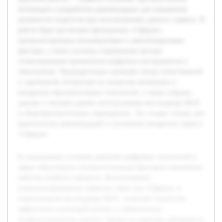
мотивации и разработать рекомендации для повышения
активности педагогов при использовании данного сервиса. В
работе будет рассмотрен функционал «Сферум»,
проанализированы мотивирующие и демотивирующие
факторы, а также изучены современные методы
стимулирования применения цифровых инструментов в
образовании. Предварительно проведён обзор отечественной
и зарубежной литературы по вопросам мотивации и
внедрения образовательных технологий, а также собраны
данные о текущем уровне использования мессенджера MAX
в общеобразовательных учреждениях. Это создаст основу для
практических рекомендаций и улучшения внедрения сервиса
«Сферум».
В современных условиях развитие цифровых технологий в
сфере образования становится важным фактором повышения
качества учебного процесса. Использование
специализированных сервисов, таких как «Сферум» в
национальном мессенджере MAX, позволяет педагогам
эффективно взаимодействовать и обмениваться
профессиональным опытом. Однако на практике наблюдается