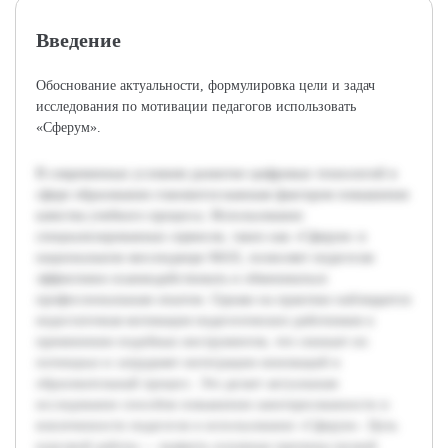
Введение
Обоснование актуальности, формулировка цели и задач
исследования по мотивации педагогов использовать
«Сферум».
В современных условиях развитие цифровых технологий в
сфере образования становится важным фактором повышения
качества учебного процесса. Использование
специализированных сервисов, таких как «Сферум» в
национальном мессенджере MAX, позволяет педагогам
эффективно взаимодействовать и обмениваться
профессиональным опытом. Однако на практике наблюдается
недостаточная мотивация педагогических работников к
применению подобных инструментов, что снижает их
потенциал и затрудняет интеграцию инноваций в
образовательный процесс. Это делает актуальным
исследование способов повышения заинтересованности и
вовлеченности педагогов в использование «Сферум». Цель
курсовой работы — выявить основные причины низкой