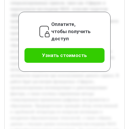
специализированных сервисов, таких как «Сферум» в
национальном мессенджере MAX, позволяет педагогам
эффективно взаимодействовать и обмениваться
профессиональным опытом. Однако на практике наблюдается
Оплатите,
недостаточная мотивация педагогических работников к
чтобы получить
применению подобных инструментов, что снижает их
доступ
потенциал и затрудняет интеграцию инноваций в
образовательный процесс. Это делает актуальным
исследование способов повышения заинтересованности и
Узнать стоимость
вовлеченности педагогов в использование «Сферум». Цель
курсовой работы — выявить основные причины низкой
мотивации и разработать рекомендации для повышения
активности педагогов при использовании данного сервиса. В
работе будет рассмотрен функционал «Сферум»,
проанализированы мотивирующие и демотивирующие
факторы, а также изучены современные методы
стимулирования применения цифровых инструментов в
образовании. Предварительно проведён обзор отечественной
и зарубежной литературы по вопросам мотивации и
внедрения образовательных технологий, а также собраны
данные о текущем уровне использования мессенджера MAX