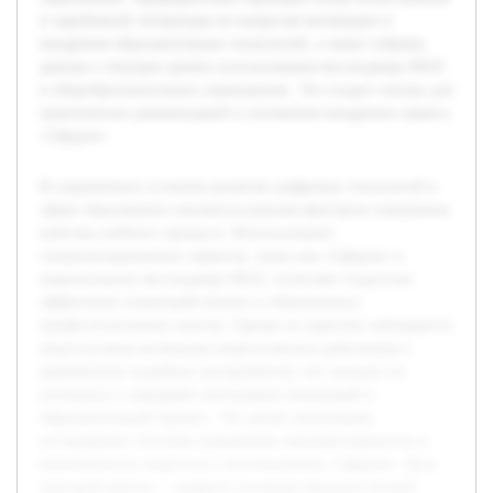
и зарубежной литературы по вопросам мотивации и
внедрения образовательных технологий, а также собраны
данные о текущем уровне использования мессенджера MAX
в общеобразовательных учреждениях. Это создаст основу для
практических рекомендаций и улучшения внедрения сервиса
«Сферум».
В современных условиях развитие цифровых технологий в
сфере образования становится важным фактором повышения
качества учебного процесса. Использование
специализированных сервисов, таких как «Сферум» в
национальном мессенджере MAX, позволяет педагогам
эффективно взаимодействовать и обмениваться
профессиональным опытом. Однако на практике наблюдается
недостаточная мотивация педагогических работников к
применению подобных инструментов, что снижает их
потенциал и затрудняет интеграцию инноваций в
образовательный процесс. Это делает актуальным
исследование способов повышения заинтересованности и
вовлеченности педагогов в использование «Сферум». Цель
курсовой работы — выявить основные причины низкой