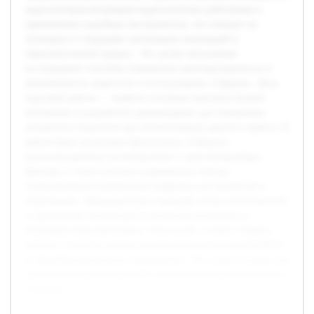
недостаточная мотивация педагогических работников к
применению подобных инструментов, что снижает их
потенциал и затрудняет интеграцию инноваций в
образовательный процесс. Это делает актуальным
исследование способов повышения заинтересованности и
вовлеченности педагогов в использование «Сферум». Цель
курсовой работы — выявить основные причины низкой
мотивации и разработать рекомендации для повышения
активности педагогов при использовании данного сервиса. В
работе будет рассмотрен функционал «Сферум»,
проанализированы мотивирующие и демотивирующие
факторы, а также изучены современные методы
стимулирования применения цифровых инструментов в
образовании. Предварительно проведён обзор отечественной
и зарубежной литературы по вопросам мотивации и
внедрения образовательных технологий, а также собраны
данные о текущем уровне использования мессенджера MAX
в общеобразовательных учреждениях. Это создаст основу для
практических рекомендаций и улучшения внедрения сервиса
«Сферум».