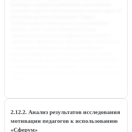
мотивации и разработать рекомендации для повышения
активности педагогов при использовании данного сервиса. В
работе будет рассмотрен функционал «Сферум»,
проанализированы мотивирующие и демотивирующие
факторы, а также изучены современные методы
стимулирования применения цифровых инструментов в
образовании. Предварительно проведён обзор отечественной
и зарубежной литературы по вопросам мотивации и
внедрения образовательных технологий, а также собраны
данные о текущем уровне использования мессенджера MAX
в общеобразовательных учреждениях. Это создаст основу для
практических рекомендаций и улучшения внедрения сервиса
«Сферум».
2.12.2. Анализ результатов исследования
мотивации педагогов к использованию
«Сферум»