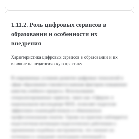
1.11.2. Роль цифровых сервисов в
образовании и особенности их
внедрения
Характеристика цифровых сервисов в образовании и их
влияние на педагогическую практику.
В современных условиях развитие цифровых технологий в
сфере образования становится важным фактором повышения
качества учебного процесса. Использование
специализированных сервисов, таких как «Сферум» в
национальном мессенджере MAX, позволяет педагогам
эффективно взаимодействовать и обмениваться
профессиональным опытом. Однако на практике наблюдается
недостаточная мотивация педагогических работников к
применению подобных инструментов, что снижает их
потенциал и затрудняет интеграцию инноваций в