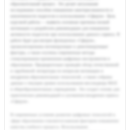
образовательный процесс. Это делает актуальным
исследование способов повышения заинтересованности и
вовлеченности педагогов в использование «Сферум». Цель
курсовой работы — выявить основные причины низкой
мотивации и разработать рекомендации для повышения
активности педагогов при использовании данного сервиса. В
работе будет рассмотрен функционал «Сферум»,
проанализированы мотивирующие и демотивирующие
факторы, а также изучены современные методы
стимулирования применения цифровых инструментов в
образовании. Предварительно проведён обзор отечественной
и зарубежной литературы по вопросам мотивации и
внедрения образовательных технологий, а также собраны
данные о текущем уровне использования мессенджера MAX
в общеобразовательных учреждениях. Это создаст основу для
практических рекомендаций и улучшения внедрения сервиса
«Сферум».
В современных условиях развитие цифровых технологий в
сфере образования становится важным фактором повышения
качества учебного процесса. Использование