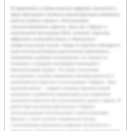
В современных условиях развитие цифровых технологий в
сфере образования становится важным фактором повышения
качества учебного процесса. Использование
специализированных сервисов, таких как «Сферум» в
национальном мессенджере MAX, позволяет педагогам
эффективно взаимодействовать и обмениваться
профессиональным опытом. Однако на практике наблюдается
недостаточная мотивация педагогических работников к
применению подобных инструментов, что снижает их
потенциал и затрудняет интеграцию инноваций в
образовательный процесс. Это делает актуальным
исследование способов повышения заинтересованности и
вовлеченности педагогов в использование «Сферум». Цель
курсовой работы — выявить основные причины низкой
мотивации и разработать рекомендации для повышения
активности педагогов при использовании данного сервиса. В
работе будет рассмотрен функционал «Сферум»,
проанализированы мотивирующие и демотивирующие
факторы, а также изучены современные методы
стимулирования применения цифровых инструментов в