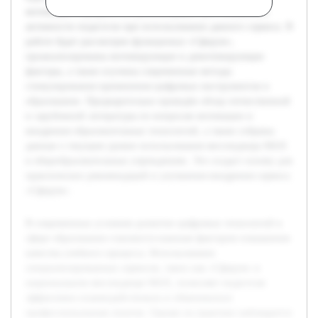
мотивации и разработать рекомендации для повышения
активности педагогов при использовании данного сервиса. В
работе будет рассмотрен функционал «Сферум»,
проанализированы мотивирующие и демотивирующие
факторы, а также изучены современные методы
стимулирования применения цифровых инструментов в
образовании. Предварительно проведён обзор отечественной
и зарубежной литературы по вопросам мотивации и
внедрения образовательных технологий, а также собраны
данные о текущем уровне использования мессенджера MAX
в общеобразовательных учреждениях. Это создаст основу для
практических рекомендаций и улучшения внедрения сервиса
«Сферум».
В современных условиях развитие цифровых технологий в
сфере образования становится важным фактором повышения
качества учебного процесса. Использование
специализированных сервисов, таких как «Сферум» в
национальном мессенджере MAX, позволяет педагогам
эффективно взаимодействовать и обмениваться
профессиональным опытом. Однако на практике наблюдается