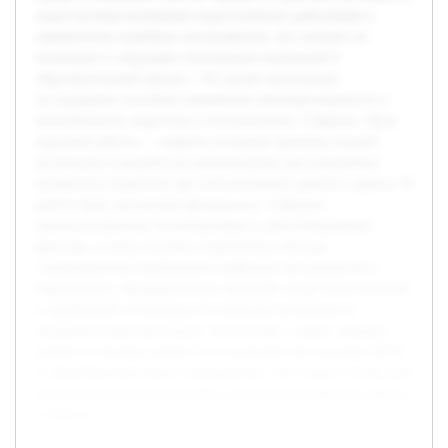
недостаточная мотивация педагогических работников к
применению подобных инструментов, что снижает их
потенциал и затрудняет интеграцию инноваций в
образовательный процесс. Это делает актуальным
исследование способов повышения заинтересованности и
вовлеченности педагогов в использование «Сферум». Цель
курсовой работы — выявить основные причины низкой
мотивации и разработать рекомендации для повышения
активности педагогов при использовании данного сервиса. В
работе будет рассмотрен функционал «Сферум»,
проанализированы мотивирующие и демотивирующие
факторы, а также изучены современные методы
стимулирования применения цифровых инструментов в
образовании. Предварительно проведён обзор отечественной
и зарубежной литературы по вопросам мотивации и
внедрения образовательных технологий, а также собраны
данные о текущем уровне использования мессенджера MAX
в общеобразовательных учреждениях. Это создаст основу для
практических рекомендаций и улучшения внедрения сервиса
«Сферум».