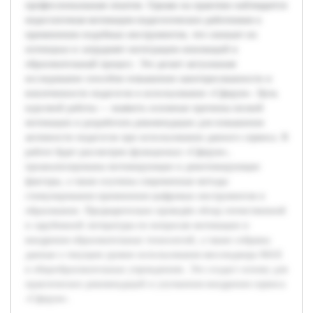
профессиональным опытом. Однако на практике наблюдается
недостаточная мотивация педагогических работников к
применению подобных инструментов, что снижает их
потенциал и затрудняет интеграцию инноваций в
образовательный процесс. Это делает актуальным
исследование способов повышения заинтересованности и
вовлеченности педагогов в использование «Сферум». Цель
курсовой работы — выявить основные причины низкой
мотивации и разработать рекомендации для повышения
активности педагогов при использовании данного сервиса. В
работе будет рассмотрен функционал «Сферум»,
проанализированы мотивирующие и демотивирующие
факторы, а также изучены современные методы
стимулирования применения цифровых инструментов в
образовании. Предварительно проведён обзор отечественной
и зарубежной литературы по вопросам мотивации и
внедрения образовательных технологий, а также собраны
данные о текущем уровне использования мессенджера MAX
в общеобразовательных учреждениях. Это создаст основу для
практических рекомендаций и улучшения внедрения сервиса
«Сферум».