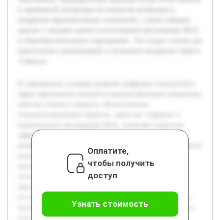
и зарубежной литературы по вопросам мотивации и
внедрения образовательных технологий, а также собраны
данные о текущем уровне использования мессенджера MAX
в общеобразовательных учреждениях. Это создаст основу для
практических рекомендаций и улучшения внедрения сервиса
«Сферум».
В современных условиях развитие цифровых технологий в
сфере образования становится важным фактором повышения
качества учебного процесса. Использование
специализированных сервисов, таких как «Сферум» в
национальном мессенджере MAX, позволяет педагогам
эффективно взаимодействовать и обмениваться
профессиональным опытом. Однако на практике наблюдается
Оплатите,
недостаточная мотивация педагогических работников к
чтобы получить
применению подобных инструментов, что снижает их
доступ
потенциал и затрудняет интеграцию инноваций в
образовательный процесс. Это делает актуальным
исследование способов повышения заинтересованности и
Узнать стоимость
вовлеченности педагогов в использование «Сферум». Цель
курсовой работы — выявить основные причины низкой