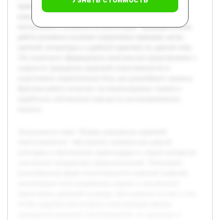
практике. В ходе исследования будет раскрыта
классификация форм ответственности, условия их
наступления и особенности реализации. Предварительная
работа включала изучение нормативно-правовых актов,
научной литературы и судебной практики по данной теме.
Это позволило сформировать комплексное представление о
сущности гражданско-правовой ответственности и
подготовить теоретическую базу для дальнейшего анализа.
Курсовая работа позволит систематизировать знания и
выработать собственные выводы по рассматриваемому
вопросу.
Актуальность темы "Формы гражданско-правовой
ответственности" обусловлена значимостью данной
категории в обеспечении правопорядка и защите интересов
участников гражданских правоотношений. Понимание
разнообразных форм ответственности помогает выявлять
оптимальные пути разрешения споров и способствует
укреплению правовой культуры. Цель работы состоит в том,
чтобы подробно рассмотреть существующие формы
гражданско-правовой ответственности, их признаки и