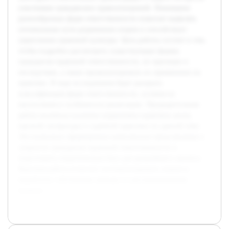
участников гражданских правоотношений. Понимание
разнообразных форм ответственности помогает выявлять
оптимальные пути разрешения споров и способствует
укреплению правовой культуры. Цель работы состоит в том,
чтобы подробно рассмотреть существующие формы
гражданско-правовой ответственности, их признаки и
последствия, а также проанализировать их применение на
практике. В ходе исследования будет раскрыта
классификация форм ответственности, условия их
наступления и особенности реализации. Предварительная
работа включала изучение нормативно-правовых актов,
научной литературы и судебной практики по данной теме.
Это позволило сформировать комплексное представление о
сущности гражданско-правовой ответственности и
подготовить теоретическую базу для дальнейшего анализа.
Курсовая работа позволит систематизировать знания и
выработать собственные выводы по рассматриваемому
вопросу.