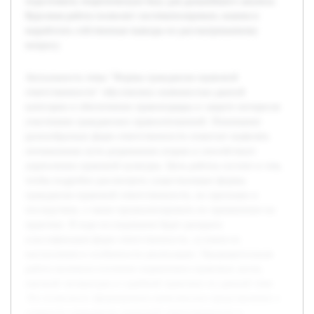
подготовить теоретическую базу для дальнейшего анализа.
Курсовая работа позволит систематизировать знания и
выработать собственные выводы по рассматриваемому
вопросу.
Актуальность темы "Формы гражданско-правовой
ответственности" обусловлена значимостью данной
категории в обеспечении правопорядка и защите интересов
участников гражданских правоотношений. Понимание
разнообразных форм ответственности помогает выявлять
оптимальные пути разрешения споров и способствует
укреплению правовой культуры. Цель работы состоит в том,
чтобы подробно рассмотреть существующие формы
гражданско-правовой ответственности, их признаки и
последствия, а также проанализировать их применение на
практике. В ходе исследования будет раскрыта
классификация форм ответственности, условия их
наступления и особенности реализации. Предварительная
работа включала изучение нормативно-правовых актов,
научной литературы и судебной практики по данной теме.
Это позволило сформировать комплексное представление о
сущности гражданско-правовой ответственности и