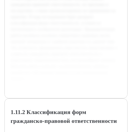
гражданско-правовой ответственности, их признаки и
последствия, а также проанализировать их применение на
практике. В ходе исследования будет раскрыта
классификация форм ответственности, условия их
наступления и особенности реализации. Предварительная
работа включала изучение нормативно-правовых актов,
научной литературы и судебной практики по данной теме.
Это позволило сформировать комплексное представление о
сущности гражданско-правовой ответственности и
подготовить теоретическую базу для дальнейшего анализа.
Курсовая работа позволит систематизировать знания и
выработать собственные выводы по рассматриваемому
вопросу.
1.11.2 Классификация форм
гражданско-правовой ответственности