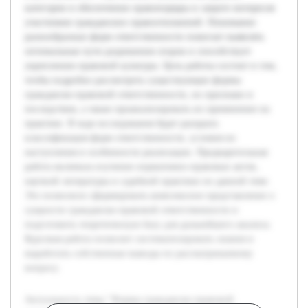
категории в обеспечении правопорядка и защите интересов
участников гражданских правоотношений. Понимание
разнообразных форм ответственности помогает выявлять
оптимальные пути разрешения споров и способствует
укреплению правовой культуры. Цель работы состоит в том,
чтобы подробно рассмотреть существующие формы
гражданско-правовой ответственности, их признаки и
последствия, а также проанализировать их применение на
практике. В ходе исследования будет раскрыта
классификация форм ответственности, условия их
наступления и особенности реализации. Предварительная
работа включала изучение нормативно-правовых актов,
научной литературы и судебной практики по данной теме.
Это позволило сформировать комплексное представление о
сущности гражданско-правовой ответственности и
подготовить теоретическую базу для дальнейшего анализа.
Курсовая работа позволит систематизировать знания и
выработать собственные выводы по рассматриваемому
вопросу.
Актуальность темы "Формы гражданско-правовой