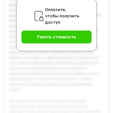
разнообразных форм ответственности помогает выявлять
Оплатите,
оптимальные пути разрешения споров и способствует
чтобы получить
укреплению правовой культуры. Цель работы состоит в том,
чтобы подробно рассмотреть существующие формы
доступ
гражданско-правовой ответственности, их признаки и
последствия, а также проанализировать их применение на
Узнать стоимость
практике. В ходе исследования будет раскрыта
классификация форм ответственности, условия их
наступления и особенности реализации. Предварительная
работа включала изучение нормативно-правовых актов,
научной литературы и судебной практики по данной теме.
Это позволило сформировать комплексное представление о
сущности гражданско-правовой ответственности и
подготовить теоретическую базу для дальнейшего анализа.
Курсовая работа позволит систематизировать знания и
выработать собственные выводы по рассматриваемому
вопросу.
Актуальность темы "Формы гражданско-правовой
ответственности" обусловлена значимостью данной
категории в обеспечении правопорядка и защите интересов