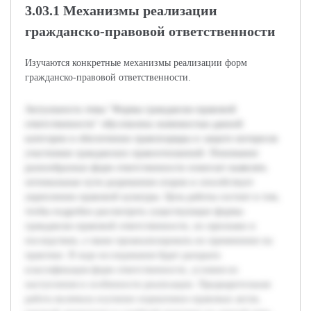
3.03.1 Механизмы реализации
гражданско-правовой ответственности
Изучаются конкретные механизмы реализации форм
гражданско-правовой ответственности.
Актуальность темы "Формы гражданско-правовой
ответственности" обусловлена значимостью данной
категории в обеспечении правопорядка и защите интересов
участников гражданских правоотношений. Понимание
разнообразных форм ответственности помогает выявлять
оптимальные пути разрешения споров и способствует
укреплению правовой культуры. Цель работы состоит в том,
чтобы подробно рассмотреть существующие формы
гражданско-правовой ответственности, их признаки и
последствия, а также проанализировать их применение на
практике. В ходе исследования будет раскрыта
классификация форм ответственности, условия их
наступления и особенности реализации. Предварительная
работа включала изучение нормативно-правовых актов,