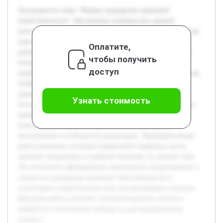
Актуальность темы "Формы гражданско-правовой
ответственности" обусловлена значимостью данной
категории в обеспечении правопорядка и защите интересов
участников гражданских правоотношений. Понимание
Оплатите,
разнообразных форм ответственности помогает выявлять
чтобы получить
оптимальные пути разрешения споров и способствует
доступ
укреплению правовой культуры. Цель работы состоит в том,
чтобы подробно рассмотреть существующие формы
гражданско-правовой ответственности, их признаки и
Узнать стоимость
последствия, а также проанализировать их применение на
практике. В ходе исследования будет раскрыта
классификация форм ответственности, условия их
наступления и особенности реализации. Предварительная
работа включала изучение нормативно-правовых актов,
научной литературы и судебной практики по данной теме.
Это позволило сформировать комплексное представление о
сущности гражданско-правовой ответственности и
подготовить теоретическую базу для дальнейшего анализа.
Курсовая работа позволит систематизировать знания и
выработать собственные выводы по рассматриваемому
вопросу.