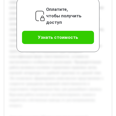
ответственности" обусловлена значимостью данной
категории в обеспечении правопорядка и защите интересов
Оплатите,
участников гражданских правоотношений. Понимание
чтобы получить
разнообразных форм ответственности помогает выявлять
доступ
оптимальные пути разрешения споров и способствует
укреплению правовой культуры. Цель работы состоит в том,
чтобы подробно рассмотреть существующие формы
Узнать стоимость
гражданско-правовой ответственности, их признаки и
последствия, а также проанализировать их применение на
практике. В ходе исследования будет раскрыта
классификация форм ответственности, условия их
наступления и особенности реализации. Предварительная
работа включала изучение нормативно-правовых актов,
научной литературы и судебной практики по данной теме.
Это позволило сформировать комплексное представление о
сущности гражданско-правовой ответственности и
подготовить теоретическую базу для дальнейшего анализа.
Курсовая работа позволит систематизировать знания и
выработать собственные выводы по рассматриваемому
вопросу.