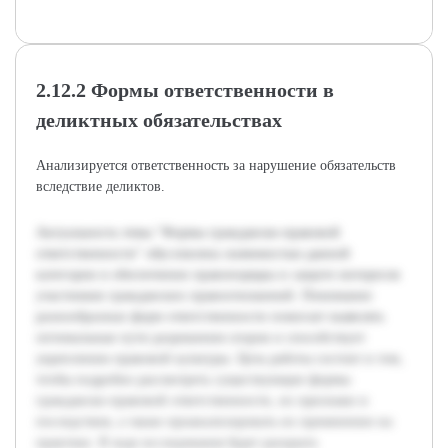
2.12.2 Формы ответственности в
деликтных обязательствах
Анализируется ответственность за нарушение обязательств
вследствие деликтов.
Актуальность темы "Формы гражданско-правовой
ответственности" обусловлена значимостью данной
категории в обеспечении правопорядка и защите интересов
участников гражданских правоотношений. Понимание
разнообразных форм ответственности помогает выявлять
оптимальные пути разрешения споров и способствует
укреплению правовой культуры. Цель работы состоит в том,
чтобы подробно рассмотреть существующие формы
гражданско-правовой ответственности, их признаки и
последствия, а также проанализировать их применение на
практике. В ходе исследования будет раскрыта