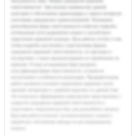
Актуальность темы "Формы гражданско-правовой
ответственности" обусловлена значимостью данной
категории в обеспечении правопорядка и защите интересов
участников гражданских правоотношений. Понимание
разнообразных форм ответственности помогает выявлять
оптимальные пути разрешения споров и способствует
укреплению правовой культуры. Цель работы состоит в том,
чтобы подробно рассмотреть существующие формы
гражданско-правовой ответственности, их признаки и
последствия, а также проанализировать их применение на
практике. В ходе исследования будет раскрыта
классификация форм ответственности, условия их
наступления и особенности реализации. Предварительная
работа включала изучение нормативно-правовых актов,
научной литературы и судебной практики по данной теме.
Это позволило сформировать комплексное представление о
сущности гражданско-правовой ответственности и
подготовить теоретическую базу для дальнейшего анализа.
Курсовая работа позволит систематизировать знания и
выработать собственные выводы по рассматриваемому
вопросу.