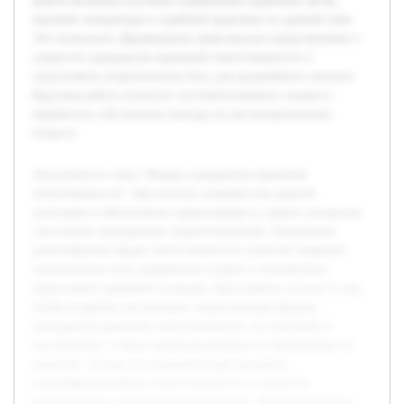
работа включала изучение нормативно-правовых актов,
научной литературы и судебной практики по данной теме.
Это позволило сформировать комплексное представление о
сущности гражданско-правовой ответственности и
подготовить теоретическую базу для дальнейшего анализа.
Курсовая работа позволит систематизировать знания и
выработать собственные выводы по рассматриваемому
вопросу.
Актуальность темы "Формы гражданско-правовой
ответственности" обусловлена значимостью данной
категории в обеспечении правопорядка и защите интересов
участников гражданских правоотношений. Понимание
разнообразных форм ответственности помогает выявлять
оптимальные пути разрешения споров и способствует
укреплению правовой культуры. Цель работы состоит в том,
чтобы подробно рассмотреть существующие формы
гражданско-правовой ответственности, их признаки и
последствия, а также проанализировать их применение на
практике. В ходе исследования будет раскрыта
классификация форм ответственности, условия их
наступления и особенности реализации. Предварительная