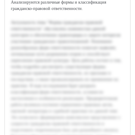
Анализируются различные формы и классификация
гражданско-правовой ответственности.
Актуальность темы "Формы гражданско-правовой
ответственности" обусловлена значимостью данной
категории в обеспечении правопорядка и защите интересов
участников гражданских правоотношений. Понимание
разнообразных форм ответственности помогает выявлять
оптимальные пути разрешения споров и способствует
укреплению правовой культуры. Цель работы состоит в том,
чтобы подробно рассмотреть существующие формы
гражданско-правовой ответственности, их признаки и
последствия, а также проанализировать их применение на
практике. В ходе исследования будет раскрыта
классификация форм ответственности, условия их
наступления и особенности реализации. Предварительная
работа включала изучение нормативно-правовых актов,
научной литературы и судебной практики по данной теме.
Это позволило сформировать комплексное представление о
сущности гражданско-правовой ответственности и
подготовить теоретическую базу для дальнейшего анализа.