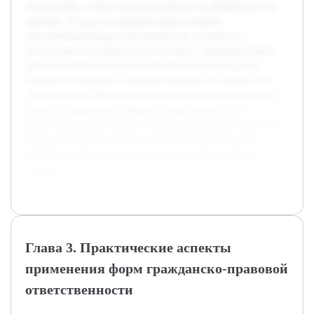
последствия, а также проанализировать их применение на
практике. В ходе исследования будет раскрыта
классификация форм ответственности, условия их
наступления и особенности реализации. Предварительная
работа включала изучение нормативно-правовых актов,
научной литературы и судебной практики по данной теме.
Это позволило сформировать комплексное представление о
сущности гражданско-правовой ответственности и
подготовить теоретическую базу для дальнейшего анализа.
Курсовая работа позволит систематизировать знания и
выработать собственные выводы по рассматриваемому
вопросу.
Глава 3. Практические аспекты
применения форм гражданско-правовой
ответственности