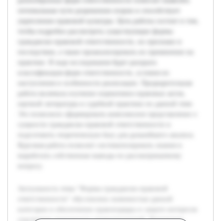
разнообразных форм ответственности помогает выявлять
оптимальные пути разрешения споров и способствует
укреплению правовой культуры. Цель работы состоит в том,
чтобы подробно рассмотреть существующие формы
гражданско-правовой ответственности, их признаки и
последствия, а также проанализировать их применение на
практике. В ходе исследования будет раскрыта
классификация форм ответственности, условия их
наступления и особенности реализации. Предварительная
работа включала изучение нормативно-правовых актов,
научной литературы и судебной практики по данной теме.
Это позволило сформировать комплексное представление о
сущности гражданско-правовой ответственности и
подготовить теоретическую базу для дальнейшего анализа.
Курсовая работа позволит систематизировать знания и
выработать собственные выводы по рассматриваемому
вопросу.
Актуальность темы "Формы гражданско-правовой
ответственности" обусловлена значимостью данной
категории в обеспечении правопорядка и защите интересов
участников гражданских правоотношений. Понимание