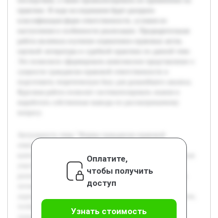
последствия, а также проанализировать их применение на
практике. В ходе исследования будет раскрыта
классификация форм ответственности, условия их
наступления и особенности реализации. Предварительная
работа включала изучение нормативно-правовых актов,
научной литературы и судебной практики по данной теме.
Это позволило сформировать комплексное представление о
сущности гражданско-правовой ответственности и
подготовить теоретическую базу для дальнейшего анализа.
Курсовая работа позволит систематизировать знания и
выработать собственные выводы по рассматриваемому
вопросу.
Актуальность темы "Формы гражданско-правовой
ответственности" обусловлена значимостью данной
категории в обеспечении правопорядка и защите интересов
Оплатите,
участников гражданских правоотношений. Понимание
чтобы получить
разнообразных форм ответственности помогает выявлять
доступ
оптимальные пути разрешения споров и способствует
укреплению правовой культуры. Цель работы состоит в том,
чтобы подробно рассмотреть существующие формы
Узнать стоимость
гражданско-правовой ответственности, их признаки и