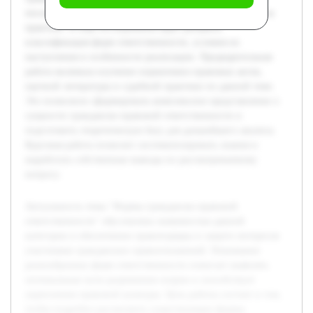
последствия, а также проанализировать их применение на
практике. В ходе исследования будет раскрыта
классификация форм ответственности, условия их
наступления и особенности реализации. Предварительная
работа включала изучение нормативно-правовых актов,
научной литературы и судебной практики по данной теме.
Это позволило сформировать комплексное представление о
сущности гражданско-правовой ответственности и
подготовить теоретическую базу для дальнейшего анализа.
Курсовая работа позволит систематизировать знания и
выработать собственные выводы по рассматриваемому
вопросу.
Актуальность темы "Формы гражданско-правовой
ответственности" обусловлена значимостью данной
категории в обеспечении правопорядка и защите интересов
участников гражданских правоотношений. Понимание
разнообразных форм ответственности помогает выявлять
оптимальные пути разрешения споров и способствует
укреплению правовой культуры. Цель работы состоит в том,
чтобы подробно рассмотреть существующие формы