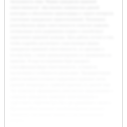
Актуальность темы "Формы гражданско-правовой
ответственности" обусловлена значимостью данной
категории в обеспечении правопорядка и защите интересов
участников гражданских правоотношений. Понимание
разнообразных форм ответственности помогает выявлять
оптимальные пути разрешения споров и способствует
укреплению правовой культуры. Цель работы состоит в том,
чтобы подробно рассмотреть существующие формы
гражданско-правовой ответственности, их признаки и
последствия, а также проанализировать их применение на
практике. В ходе исследования будет раскрыта
классификация форм ответственности, условия их
наступления и особенности реализации. Предварительная
работа включала изучение нормативно-правовых актов,
научной литературы и судебной практики по данной теме.
Это позволило сформировать комплексное представление о
сущности гражданско-правовой ответственности и
подготовить теоретическую базу для дальнейшего анализа.
Курсовая работа позволит систематизировать знания и
выработать собственные выводы по рассматриваемому
вопросу.