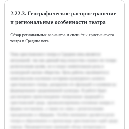
2.22.3. Географическое распространение
и региональные особенности театра
Обзор региональных вариантов и специфик христианского
театра в Средние века.
Тема христианского театра в Средние века является
актуальной, так как данный вид искусства служил не только
религиозным целям, но и играл значительную роль в
культурной жизни общества. Цель работы заключается в
комплексном изучении историко-культурного аспекта
христианского театра, раскрытии его функций и влияния на
формирование средневековой культуры. В работе будет
рассмотрено происхождение театральных традиций в
христианской среде, проанализированы основные жанры и
формы постановок, а также их связь с религиозными
праздниками и обрядами. Особое внимание уделяется роли
театра в образовании и пропаганде христианских идей среди
народа. Предварительно проведён обзор литературы и