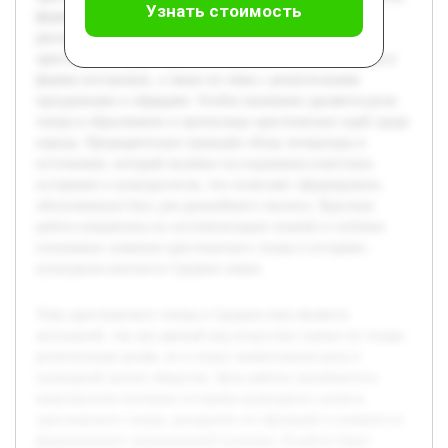
Узнать стоимость
формирование средневековой культуры. В работе будет
рассмотрено происхождение театральных традиций в
христианской среде, проанализированы основные жанры и
формы постановок, а также их связь с религиозными
праздниками и обрядами. Особое внимание уделяется роли
театра в образовании и пропаганде христианских идей среди
народа. Предварительно проведён обзор литературы и
источников, который включил исследования известных
историков и культурологов, что позволяет сформировать
обоснованную базу для дальнейшего анализа. Курсовая
работа направлена на систематизацию знаний и глубокое
понимание значения христианского театра в историко-
культурном контексте Средних веков.
Тема христианского театра в Средние века является
актуальной, так как данный вид искусства служил не только
религиозным целям, но и играл значительную роль в
культурной жизни общества. Цель работы заключается в
комплексном изучении историко-культурного аспекта
христианского театра, раскрытии его функций и влияния на
формирование средневековой культуры. В работе будет