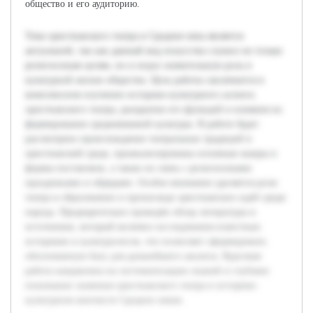
общество и его аудиторию.
Тема христианского театра в Средние века является
актуальной, так как данный вид искусства служил не только
религиозным целям, но и играл значительную роль в
культурной жизни общества. Цель работы заключается в
комплексном изучении историко-культурного аспекта
христианского театра, раскрытии его функций и влияния на
формирование средневековой культуры. В работе будет
рассмотрено происхождение театральных традиций в
христианской среде, проанализированы основные жанры и
формы постановок, а также их связь с религиозными
праздниками и обрядами. Особое внимание уделяется роли
театра в образовании и пропаганде христианских идей среди
народа. Предварительно проведён обзор литературы и
источников, который включил исследования известных
историков и культурологов, что позволяет сформировать
обоснованную базу для дальнейшего анализа. Курсовая
работа направлена на систематизацию знаний и глубокое
понимание значения христианского театра в историко-
культурном контексте Средних веков.