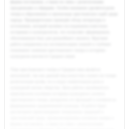
формы постановок, а также их связь с религиозными
праздниками и обрядами. Особое внимание уделяется роли
театра в образовании и пропаганде христианских идей среди
народа. Предварительно проведён обзор литературы и
источников, который включил исследования известных
историков и культурологов, что позволяет сформировать
обоснованную базу для дальнейшего анализа. Курсовая
работа направлена на систематизацию знаний и глубокое
понимание значения христианского театра в историко-
культурном контексте Средних веков.
Тема христианского театра в Средние века является
актуальной, так как данный вид искусства служил не только
религиозным целям, но и играл значительную роль в
культурной жизни общества. Цель работы заключается в
комплексном изучении историко-культурного аспекта
христианского театра, раскрытии его функций и влияния на
формирование средневековой культуры. В работе будет
рассмотрено происхождение театральных традиций в
христианской среде, проанализированы основные жанры и
формы постановок, а также их связь с религиозными