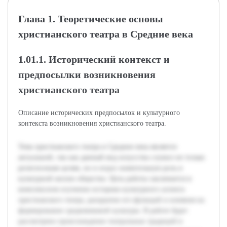
Глава 1. Теоретические основы
христианского театра в Средние века
1.01.1. Исторический контекст и
предпосылки возникновения
христианского театра
Описание исторических предпосылок и культурного
контекста возникновения христианского театра.
Тема христианского театра в Средние века является
актуальной, так как данный вид искусства служил не только
религиозным целям, но и играл значительную роль в
культурной жизни общества. Цель работы заключается в
комплексном изучении историко-культурного аспекта
христианского театра, раскрытии его функций и влияния на
формирование средневековой культуры. В работе будет
рассмотрено происхождение театральных традиций в