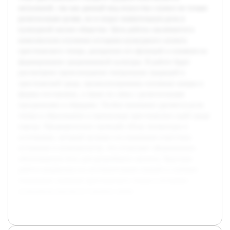
актуальной, так как данный вид искусства служил не только
религиозным целям, но и играл значительную роль в
культурной жизни общества. Цель работы заключается в
комплексном изучении историко-культурного аспекта
христианского театра, раскрытии его функций и влияния на
формирование средневековой культуры. В работе будет
рассмотрено происхождение театральных традиций в
христианской среде, проанализированы основные жанры и
формы постановок, а также их связь с религиозными
праздниками и обрядами. Особое внимание уделяется роли
театра в образовании и пропаганде христианских идей среди
народа. Предварительно проведён обзор литературы и
источников, который включил исследования известных
историков и культурологов, что позволяет сформировать
обоснованную базу для дальнейшего анализа. Курсовая
работа направлена на систематизацию знаний и глубокое
понимание значения христианского театра в историко-
культурном контексте Средних веков.