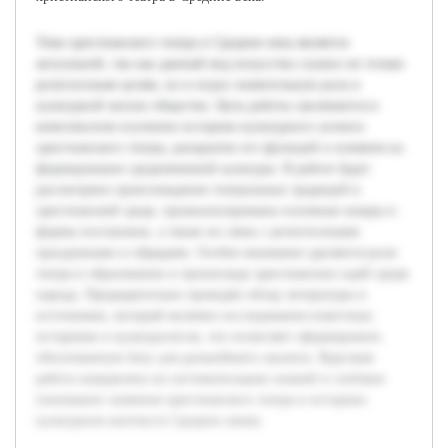
Тема христианского театра в Средние века является
актуальной, так как данный вид искусства служил не только
религиозным целям, но и играл значительную роль в
культурной жизни общества. Цель работы заключается в
комплексном изучении историко-культурного аспекта
христианского театра, раскрытии его функций и влияния на
формирование средневековой культуры. В работе будет
рассмотрено происхождение театральных традиций в
христианской среде, проанализированы основные жанры и
формы постановок, а также их связь с религиозными
праздниками и обрядами. Особое внимание уделяется роли
театра в образовании и пропаганде христианских идей среди
народа. Предварительно проведён обзор литературы и
источников, который включил исследования известных
историков и культурологов, что позволяет сформировать
обоснованную базу для дальнейшего анализа. Курсовая
работа направлена на систематизацию знаний и глубокое
понимание значения христианского театра в историко-
культурном контексте Средних веков.