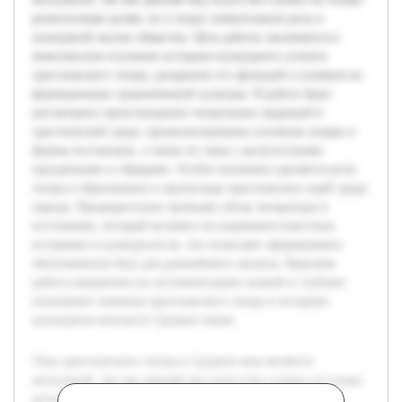
религиозным целям, но и играл значительную роль в
культурной жизни общества. Цель работы заключается в
комплексном изучении историко-культурного аспекта
христианского театра, раскрытии его функций и влияния на
формирование средневековой культуры. В работе будет
рассмотрено происхождение театральных традиций в
христианской среде, проанализированы основные жанры и
формы постановок, а также их связь с религиозными
праздниками и обрядами. Особое внимание уделяется роли
театра в образовании и пропаганде христианских идей среди
народа. Предварительно проведён обзор литературы и
источников, который включил исследования известных
историков и культурологов, что позволяет сформировать
обоснованную базу для дальнейшего анализа. Курсовая
работа направлена на систематизацию знаний и глубокое
понимание значения христианского театра в историко-
культурном контексте Средних веков.
Тема христианского театра в Средние века является
актуальной, так как данный вид искусства служил не только
религиозным целям, но и играл значительную роль в