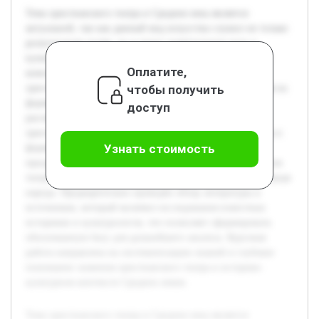
Тема христианского театра в Средние века является
актуальной, так как данный вид искусства служил не только
религиозным целям, но и играл значительную роль в
культурной жизни общества. Цель работы заключается в
Оплатите,
комплексном изучении историко-культурного аспекта
чтобы получить
христианского театра, раскрытии его функций и влияния на
формирование средневековой культуры. В работе будет
доступ
рассмотрено происхождение театральных традиций в
христианской среде, проанализированы основные жанры и
Узнать стоимость
формы постановок, а также их связь с религиозными
праздниками и обрядами. Особое внимание уделяется роли
театра в образовании и пропаганде христианских идей среди
народа. Предварительно проведён обзор литературы и
источников, который включил исследования известных
историков и культурологов, что позволяет сформировать
обоснованную базу для дальнейшего анализа. Курсовая
работа направлена на систематизацию знаний и глубокое
понимание значения христианского театра в историко-
культурном контексте Средних веков.
Тема христианского театра в Средние века является