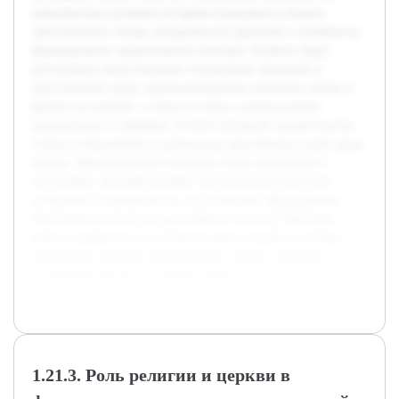
комплексном изучении историко-культурного аспекта
христианского театра, раскрытии его функций и влияния на
формирование средневековой культуры. В работе будет
рассмотрено происхождение театральных традиций в
христианской среде, проанализированы основные жанры и
формы постановок, а также их связь с религиозными
праздниками и обрядами. Особое внимание уделяется роли
театра в образовании и пропаганде христианских идей среди
народа. Предварительно проведён обзор литературы и
источников, который включил исследования известных
историков и культурологов, что позволяет сформировать
обоснованную базу для дальнейшего анализа. Курсовая
работа направлена на систематизацию знаний и глубокое
понимание значения христианского театра в историко-
культурном контексте Средних веков.
1.21.3. Роль религии и церкви в