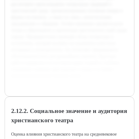
рассмотрено происхождение театральных традиций в
христианской среде, проанализированы основные жанры и
формы постановок, а также их связь с религиозными
праздниками и обрядами. Особое внимание уделяется роли
театра в образовании и пропаганде христианских идей среди
народа. Предварительно проведён обзор литературы и
источников, который включил исследования известных
историков и культурологов, что позволяет сформировать
обоснованную базу для дальнейшего анализа. Курсовая
работа направлена на систематизацию знаний и глубокое
понимание значения христианского театра в историко-
культурном контексте Средних веков.
2.12.2. Социальное значение и аудитория
христианского театра
Оценка влияния христианского театра на средневековое