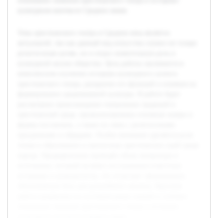
понимание значения христианского театра в историко-
культурном контексте Средних веков.
Тема христианского театра в Средние века является
актуальной, так как данный вид искусства служил не только
религиозным целям, но и играл значительную роль в
культурной жизни общества. Цель работы заключается в
комплексном изучении историко-культурного аспекта
христианского театра, раскрытии его функций и влияния на
формирование средневековой культуры. В работе будет
рассмотрено происхождение театральных традиций в
христианской среде, проанализированы основные жанры и
формы постановок, а также их связь с религиозными
праздниками и обрядами. Особое внимание уделяется роли
театра в образовании и пропаганде христианских идей среди
народа. Предварительно проведён обзор литературы и
источников, который включил исследования известных
историков и культурологов, что позволяет сформировать
обоснованную базу для дальнейшего анализа. Курсовая
работа направлена на систематизацию знаний и глубокое
понимание значения христианского театра в историко-
культурном контексте Средних веков.