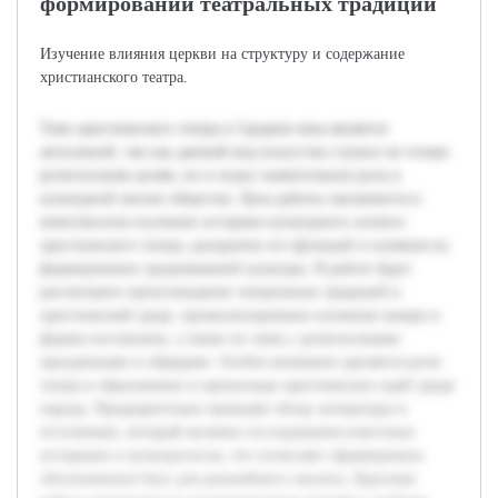
формировании театральных традиций
Изучение влияния церкви на структуру и содержание
христианского театра.
Тема христианского театра в Средние века является
актуальной, так как данный вид искусства служил не только
религиозным целям, но и играл значительную роль в
культурной жизни общества. Цель работы заключается в
комплексном изучении историко-культурного аспекта
христианского театра, раскрытии его функций и влияния на
формирование средневековой культуры. В работе будет
рассмотрено происхождение театральных традиций в
христианской среде, проанализированы основные жанры и
формы постановок, а также их связь с религиозными
праздниками и обрядами. Особое внимание уделяется роли
театра в образовании и пропаганде христианских идей среди
народа. Предварительно проведён обзор литературы и
источников, который включил исследования известных
историков и культурологов, что позволяет сформировать
обоснованную базу для дальнейшего анализа. Курсовая