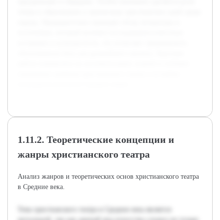
праздниками и обрядами. Особое внимание уделяется роли
театра в образовании и пропаганде христианских идей среди
народа. Предварительно проведён обзор литературы и
источников, который включил исследования известных
историков и культурологов, что позволяет сформировать
обоснованную базу для дальнейшего анализа. Курсовая
работа направлена на систематизацию знаний и глубокое
понимание значения христианского театра в историко-
культурном контексте Средних веков.
1.11.2. Теоретические концепции и
жанры христианского театра
Анализ жанров и теоретических основ христианского театра
в Средние века.
Тема христианского театра в Средние века является
актуальной, так как данный вид искусства служил не только