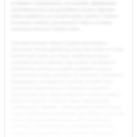
историков и культурологов, что позволяет сформировать
обоснованную базу для дальнейшего анализа. Курсовая
работа направлена на систематизацию знаний и глубокое
понимание значения христианского театра в историко-
культурном контексте Средних веков.
Тема христианского театра в Средние века является
актуальной, так как данный вид искусства служил не только
религиозным целям, но и играл значительную роль в
культурной жизни общества. Цель работы заключается в
комплексном изучении историко-культурного аспекта
христианского театра, раскрытии его функций и влияния на
формирование средневековой культуры. В работе будет
рассмотрено происхождение театральных традиций в
христианской среде, проанализированы основные жанры и
формы постановок, а также их связь с религиозными
праздниками и обрядами. Особое внимание уделяется роли
театра в образовании и пропаганде христианских идей среди
народа. Предварительно проведён обзор литературы и
источников, который включил исследования известных
историков и культурологов, что позволяет сформировать