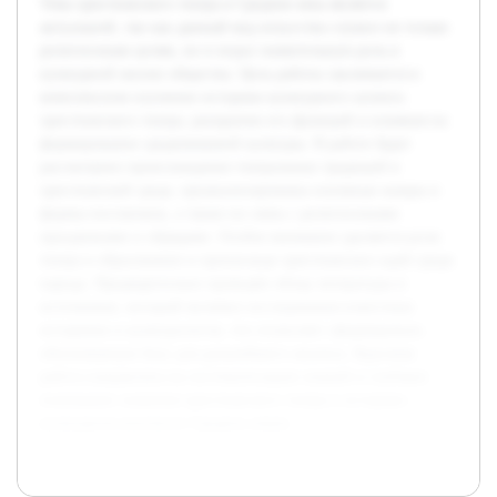
Тема христианского театра в Средние века является
актуальной, так как данный вид искусства служил не только
религиозным целям, но и играл значительную роль в
культурной жизни общества. Цель работы заключается в
комплексном изучении историко-культурного аспекта
христианского театра, раскрытии его функций и влияния на
формирование средневековой культуры. В работе будет
рассмотрено происхождение театральных традиций в
христианской среде, проанализированы основные жанры и
формы постановок, а также их связь с религиозными
праздниками и обрядами. Особое внимание уделяется роли
театра в образовании и пропаганде христианских идей среди
народа. Предварительно проведён обзор литературы и
источников, который включил исследования известных
историков и культурологов, что позволяет сформировать
обоснованную базу для дальнейшего анализа. Курсовая
работа направлена на систематизацию знаний и глубокое
понимание значения христианского театра в историко-
культурном контексте Средних веков.