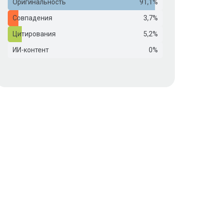
Оригинальность
91,1%
Совпадения
3,7%
Цитирования
5,2%
ИИ-контент
0%