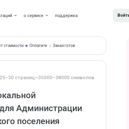
Войт
ьтаций
о сервисе
поддержка
ет стоимости
Оплатите
Заказ готов
25–30 страниц
~35000–38000 символов
окальной
 для Администрации
ого поселения