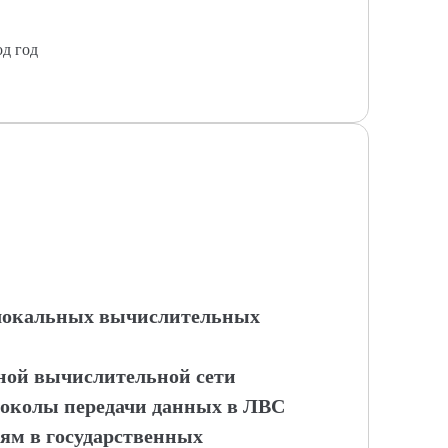
од год
ы локальных вычислительных
ьной вычислительной сети
токолы передачи данных в ЛВС
тям в государственных