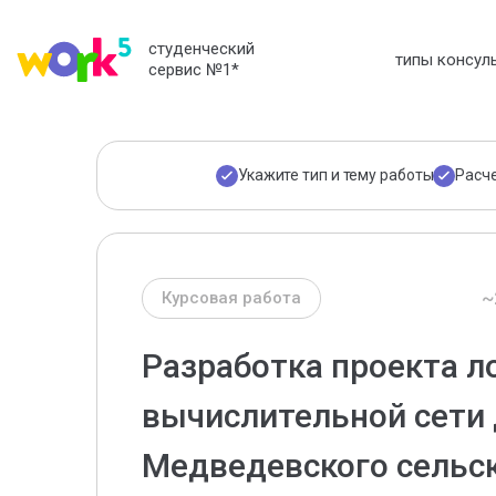
студенческий
типы консул
сервис №1
*
Укажите тип и тему работы
Расч
~
Курсовая работа
Разработка проекта л
вычислительной сети
Медведевского сельск