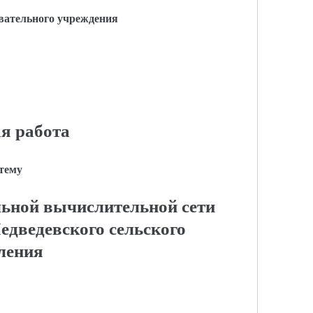
вательного учреждения
я работа
 тему
льной вычислительной сети
дведевского сельского
ления