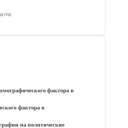
од год
демографического фактора в
еского фактора в
графии на политические