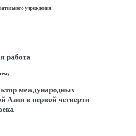
вательного учреждения
я работа
 тему
актор международных
й Азии в первой четверти
века