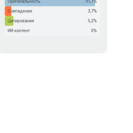
Оригинальность
91,1%
Совпадения
3,7%
Цитирования
5,2%
ИИ-контент
0%