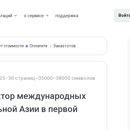
Войт
ьтаций
о сервисе
поддержка
ет стоимости
Оплатите
Заказ готов
25–30 страниц
~35000–38000 символов
ктор международных
ной Азии в первой