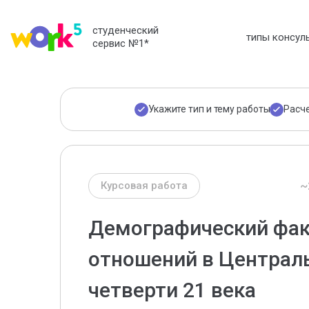
студенческий
типы консул
сервис №1
*
Укажите тип и тему работы
Расч
~
Курсовая работа
Демографический фа
отношений в Централь
четверти 21 века