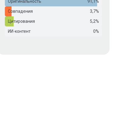
Оригинальность
91,1%
Совпадения
3,7%
Цитирования
5,2%
ИИ-контент
0%