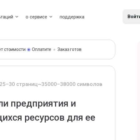
Войт
ьтаций
о сервисе
поддержка
ет стоимости
Оплатите
Заказ готов
25–30 страниц
~35000–38000 символов
и предприятия и
ихся ресурсов для ее