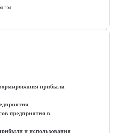
од год
ы формирования прибыли
редприятия
сов предприятия в
 прибыли и использования