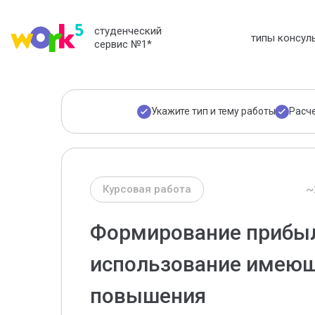
студенческий
типы консул
сервис №1
*
Укажите тип и тему работы
Расч
~
Курсовая работа
Формирование прибыл
использование имеющ
повышения