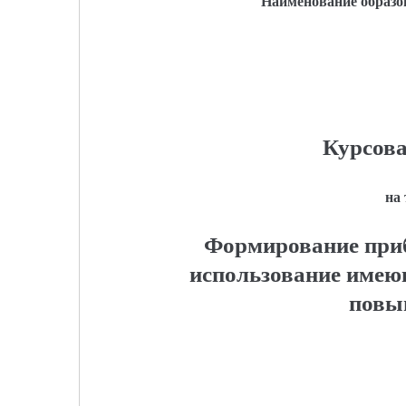
Наименование образо
Курсова
на
Формирование при
использование имеющ
повы